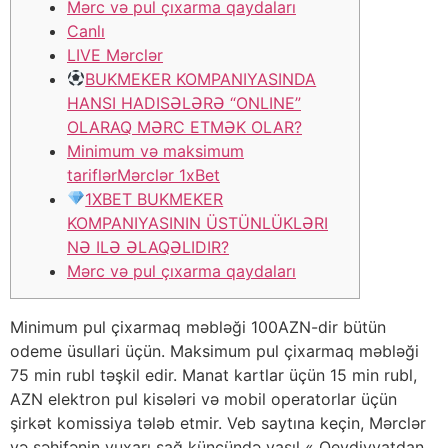
Mərc və pul çıxarma qaydaları
Canlı
LIVE Mərclər
BUKMEKER KOMPANIYASINDA
HANSI HADISƏLƏRƏ “ONLINE”
OLARAQ MƏRC ETMƏK OLAR?
Minimum və maksimum
tariflərMərclər 1xBet
1XBET BUKMEKER
KOMPANIYASININ ÜSTÜNLÜKLƏRI
NƏ ILƏ ƏLAQƏLIDIR?
Mərc və pul çıxarma qaydaları
Minimum pul çixarmaq məbləği 100AZN-dir bütün
odeme üsullari üçün. Maksimum pul çixarmaq məbləği
75 min rubl təşkil edir. Manat kartlar üçün 15 min rubl,
AZN elektron pul kisələri və mobil operatorlar üçün
şirkət komissiya tələb etmir. Veb saytına keçin, Mərclər
və səhifənin yuxarı sağ küncündə yaşıl « Qeydiyyatdan