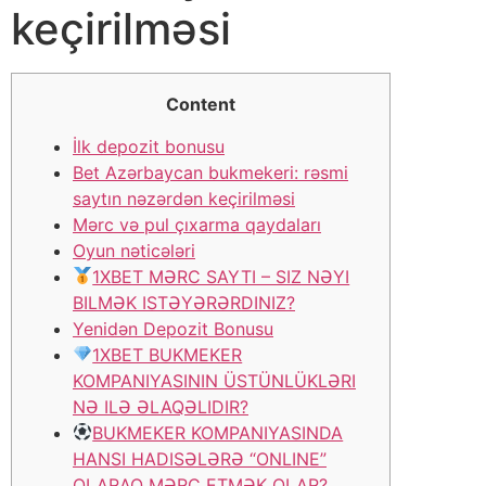
keçirilməsi
Content
İlk depozit bonusu
Bet Azərbaycan bukmekeri: rəsmi
saytın nəzərdən keçirilməsi
Mərc və pul çıxarma qaydaları
Oyun nəticələri
1XBET MƏRC SAYTI – SIZ NƏYI
BILMƏK ISTƏYƏRƏRDINIZ?
Yenidən Depozit Bonusu
1XBET BUKMEKER
KOMPANIYASININ ÜSTÜNLÜKLƏRI
NƏ ILƏ ƏLAQƏLIDIR?
BUKMEKER KOMPANIYASINDA
HANSI HADISƏLƏRƏ “ONLINE”
OLARAQ MƏRC ETMƏK OLAR?