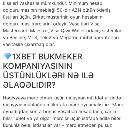
kisələri vasitəsilə mümkündür. Minimum hesab
doldurulmasının məbləği 50-dir AZN bütün ödəniş
üsulları üçün. Şirkət müştərinin oyun hesabının
doldurulması xərclərini ödəyir. Vəsaitləri Visa,
Mastercard, Maestro, Visa Qiwi Wallet ödəniş sistemləri
və Beeline, MTS, Tele2 və Megafon mobil operatorları
vasitəsilə çıxarmaq olar.
1XBET BUKMEKER
KOMPANIYASININ
ÜSTÜNLÜKLƏRI NƏ ILƏ
ƏLAQƏLIDIR?
Hədiyyəyə mərc etmək üçün müəyyən müddət ərzində
müəyyən məbləğdə mükafata mərc oynamalısınız. Mərc
oynadıqdan sonra bonus vəsaitləri hesabdan çıxarıla
bilər 1xBet və ya digər mərclər üçün istifadə edilə bilər.
Bununla belə, istisnalar var – mərc etmədən pulsuz