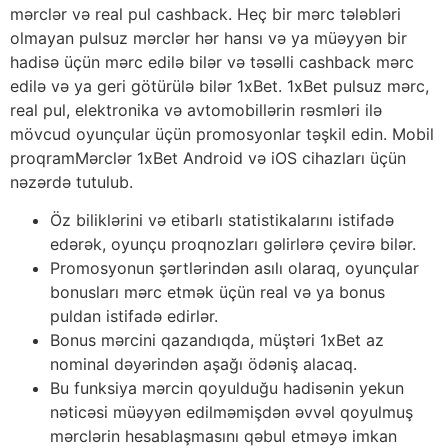
mərclər və real pul cashback. Heç bir mərc tələbləri
olmayan pulsuz mərclər hər hansı və ya müəyyən bir
hadisə üçün mərc edilə bilər və təsəlli cashback mərc
edilə və ya geri götürülə bilər 1xBet. 1xBet pulsuz mərc,
real pul, elektronika və avtomobillərin rəsmləri ilə
mövcud oyunçular üçün promosyonlar təşkil edin. Mobil
proqramMərclər 1xBet Android və iOS cihazları üçün
nəzərdə tutulub.
Öz biliklərini və etibarlı statistikalarını istifadə
edərək, oyunçu proqnozları gəlirlərə çevirə bilər.
Promosyonun şərtlərindən asılı olaraq, oyunçular
bonusları mərc etmək üçün real və ya bonus
puldan istifadə edirlər.
Bonus mərcini qazandıqda, müştəri 1xBet az
nominal dəyərindən aşağı ödəniş alacaq.
Bu funksiya mərcin qoyulduğu hadisənin yekun
nəticəsi müəyyən edilməmişdən əvvəl qoyulmuş
mərclərin hesablaşmasını qəbul etməyə imkan