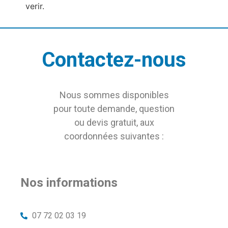
verir.
Contactez-nous
Nous sommes disponibles
pour toute demande, question
ou devis gratuit, aux
coordonnées suivantes :
Nos informations
07 72 02 03 19