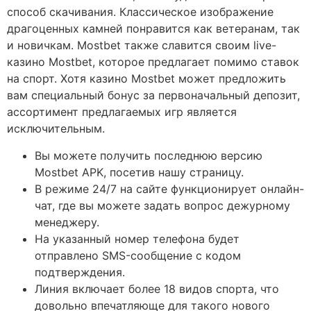
способ скачивания. Классическое изображение
драгоценных камней понравится как ветеранам, так
и новичкам. Mostbet также славится своим live-
казино Mostbet, которое предлагает помимо ставок
на спорт. Хотя казино Mostbet может предложить
вам специальный бонус за первоначальный депозит,
ассортимент предлагаемых игр является
исключительным.
Вы можете получить последнюю версию
Mostbet APK, посетив нашу страницу.
В режиме 24/7 на сайте функционирует онлайн-
чат, где вы можете задать вопрос дежурному
менеджеру.
На указанный номер телефона будет
отправлено SMS-сообщение с кодом
подтверждения.
Линия включает более 18 видов спорта, что
довольно впечатляюще для такого нового