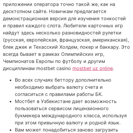
приложении оператора точно такой же, как на
десктопном сайте. Новичкам предлагается
демонстрационная версия для изучения тонкостей
и правил каждого слота. Любители карточных игр
найдут здесь несколько разновидностей рулетки
(русская, европейская, французская, американская),
блек джек и Техасский Холдем, покер и баккару. Это
всегда бывает в рамках Олимпийских игр,
Чемпионатов Европы по футболу и другим
дисциплинам mostbet casino
mostbet uz online
.
Во всех случаях беттору дополнительно
необходимо выбрать валюту счета и
согласиться с правилами работы БК.
Мостбет в Узбекистане дает возможность
пользоваться сервисом лицензионного
букмекера международного класса, используя
при этом привычную валюту и родной язык.
Вам может понадобиться заново загрузить