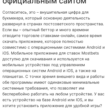
официальным сайтом
Согласитесь, это – внушительная цифра для
букмекера, который основную деятельность
развернул в странах постсоветского пространства.
Если вы – опытный беттор и много времени
отводите торговле ставками-онлайн, самое время
скачать приложение, которое полностью
совместимо с операционными системами Android и
iOS. Мобильное приложение для ставок Mostbets
доступно для скачивания и используется на
мобильных устройствах под управлением
операционных систем Android и iOS, а также на
планшетах. С точки зрения внешнего вида и работы
обе программы имеют одинаковые минимальные
системные требования, что позволяет им
бесперебойно работать на любом устройстве. У вас
есть устройство на базе Android или IOS, и вы
хотите установить приложение для удобной игры?