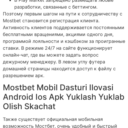
разработки, связанные с беттингом.
Поэтому первым шагом на пути к сотрудничеству с
Mostbet становится регистрация клиента.
Активность клиентов поддерживается постоянными
бесплатными вращениями, акциями одного дня,
программой лояльности и кэшбэком за проигранные
ставки. В режиме 24/7 на сайте функционирует
онлайн-чат, где вы можете задать вопрос
дежурному менеджеру. В левом углу футера
домашней страницы находится доступ к файлу с
разрешением арк.
Mostbet Mobil Dasturi Ilovasi
Android Ios Apk Yuklash Yuklab
Olish Skachat
Также существует официальная мобильная
возможность Мостбет, очень удобный и быстрый