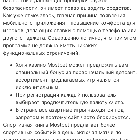
паспортные данные для проверки службе
безопасности, он имеет право выводить средства.
Как уже отмечалось, главная причина появления
мобильного приложения – повышение комфорта для
игроков, делающих ставки с помощью телефона или
другого гаджета. Совершенно логично, что при этом
программа не должна иметь никаких
функциональных ограничений.
Хотя казино Mostbet может предложить вам
специальный бонус за первоначальный депозит,
ассортимент предлагаемых игр является
исключительным.
При регистрации каждый пользователь
выбирает предпочтительную валюту счета.
В стране все азартные игры находятся под
запретом и поэтому сайт часто блокируется.
Спортивная книга Mostbet предлагает более
спортивных событий в день, включая матчи по
таким видам спорта, как крикет, кабадди, футбол,