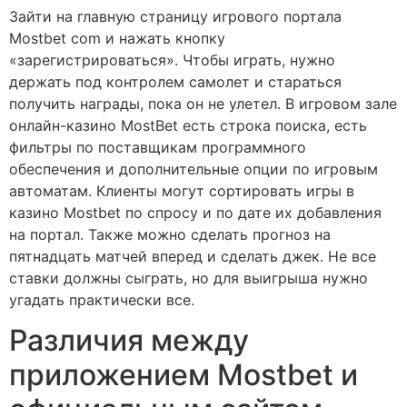
Зайти на главную страницу игрового портала
Mostbet com и нажать кнопку
«зарегистрироваться». Чтобы играть, нужно
держать под контролем самолет и стараться
получить награды, пока он не улетел. В игровом зале
онлайн-казино MostBet есть строка поиска, есть
фильтры по поставщикам программного
обеспечения и дополнительные опции по игровым
автоматам. Клиенты могут сортировать игры в
казино Mostbet по спросу и по дате их добавления
на портал. Также можно сделать прогноз на
пятнадцать матчей вперед и сделать джек. Не все
ставки должны сыграть, но для выигрыша нужно
угадать практически все.
Различия между
приложением Mostbet и