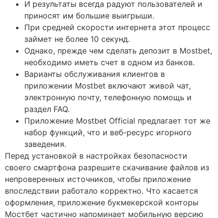
И результаты всегда радуют пользователей и
приносят им большие выигрыши.
При средней скорости интернета этот процесс
займет не более 10 секунд.
Однако, прежде чем сделать депозит в Mostbet,
необходимо иметь счет в одном из банков.
Варианты обслуживания клиентов в
приложении Mostbet включают живой чат,
электронную почту, телефонную помощь и
раздел FAQ.
Приложение Mostbet Official предлагает тот же
набор функций, что и веб-ресурс игорного
заведения.
Перед установкой в настройках безопасности
своего смартфона разрешите скачивание файлов из
непроверенных источников, чтобы приложение
впоследствии работало корректно. Что касается
оформления, приложение букмекерской конторы
Мостбет частично напоминает мобильную версию