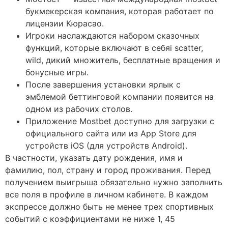
букмекерская компания, которая работает по
лицензии Кюрасао.
Игроки наслаждаются набором сказочных
функций, которые включают в себяi scatter,
wild, дикий множитель, бесплатные вращения и
бонусные игры.
После завершения установки ярлык с
эмблемой беттинговой компании появится на
одном из рабочих столов.
Приложение Mostbet доступно для загрузки с
официального сайта или из App Store для
устройств iOS (для устройств Android).
В частности, указать дату рождения, имя и
фамилию, пол, страну и город проживания. Перед
получением выигрыша обязательно нужно заполнить
все поля в профиле в личном кабинете. В каждом
экспрессе должно быть не менее трех спортивных
событий с коэффициентами не ниже 1, 45