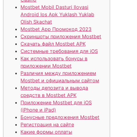
Mostbet Mobil Dasturi Ilovasi
Android Ios Apk Yuklash Yuklab
Olish Skachat
Mostbet App Промокод 2023
Скриншоты приложения Mostbet
Скачать файл Mostbet APK
Системные требования для iOS
Как использовать бонусы в
приложении Mostbet
Различия между приложением
Mostbet и официальным сайтом
Методы депозита и вывода
средств в Mostbet APK
Приложение Mostbet для iOS
(iPhone и iPad)
Бонусные предложения Mostbet
Регистрация на сайте
Какие формы оплаты