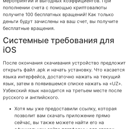
мероприятий и выгодных коэффициентов. При
пополнении счета с помощью криптовалюты
получите 100 бесплатных вращений! Как только
деньги будут зачислены на ваш счет, вы получите
бесплатные вращения.
Системные требования для
iOS
После окончания скачивания устройство предложит
открыть файл .apk и начать установку. Что касается
языка интерфейса, достаточно нажать на текущий
язык, затем в появившемся списке нажать на «UZ».
Узбекский язык находится на третьем месте после
русского и английского.
Хотя мы уже предоставили ссылку, которая
позволит вам скачать приложение прямо
сейчас, вы также можете найти его на