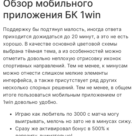
Обзор мобильного
приложения БК 1win
Поддержку бы подтянул малость, иногда ответа
приходится дожидаться до 20 минут, а это не есть
хорошо. В качестве основной цветовой схемы
выбрана тёмная тема, а из особенностей можно
отметить довольно неплохую отрисовку иконок
спортивных направлений. Тем не менее, к минусам
можно отнести слишком мелкие элементы
интерфейса, а также присутствует ряд других
несколько спорных решений. Тем не менее, в общем
итоге пользоваться мобильным приложением от
1win довольно удобно.
Играю как любитель по 3000 с матча могу
выигрывать, мелочь но зато не в минусах сижу.
Сразу же активировал бонус в 500% к
депозиту, внимательно!