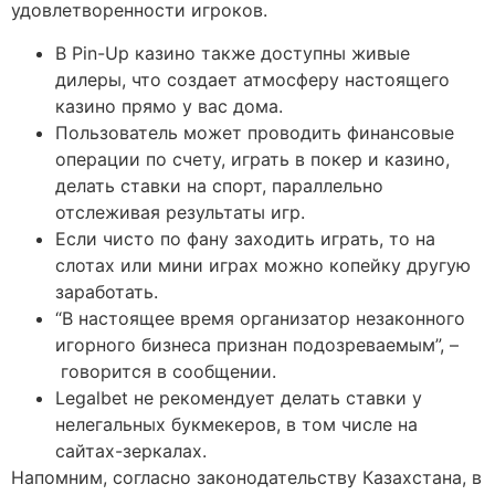
удовлетворенности игроков.
В Pin-Up казино также доступны живые
дилеры, что создает атмосферу настоящего
казино прямо у вас дома.
Пользователь может проводить финансовые
операции по счету, играть в покер и казино,
делать ставки на спорт, параллельно
отслеживая результаты игр.
Если чисто по фану заходить играть, то на
слотах или мини играх можно копейку другую
заработать.
“В настоящее время организатор незаконного
игорного бизнеса признан подозреваемым”, –
говорится в сообщении.
Legalbet не рекомендует делать ставки у
нелегальных букмекеров, в том числе на
сайтах-зеркалах.
Напомним, согласно законодательству Казахстана, в