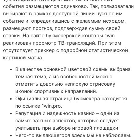
события размещаются одинаково. Так, пользователи
выбирают в рамках доступной линии нужное им
событие и, определившись с желаемым исходом,
размещают прогноз, подтверждая сумму своей
ставки. На сайте букмекерской конторы 1win
реализован просмотр ТВ-трансляций. При этом
отсутствует треккер с подробной статистической
картиной матча.
В качестве основной цветовой схемы выбрана
тёмная тема, а из особенностей можно
отметить довольно неплохую отрисовку
иконок спортивных направлений.
Официальная страница букмекера находится
по ссылке 1win.pro.
Репутация и надежность казино – одни из
самых важных аспектов, которые следует
учитывать при выборе игровой площадки.
Чего-то выдающегося здесь мы не наблюдаем,