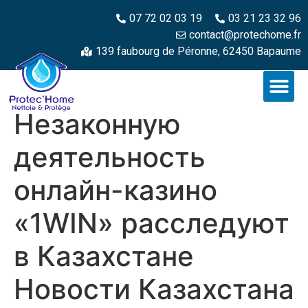
07 72 02 03 19
03 21 23 32 96
contact@protechome.fr
139 faubourg de Péronne, 62450 Bapaume
Незаконную
деятельность
онлайн-казино
«1WIN» расследуют
в Казахстане
Новости Казахстана