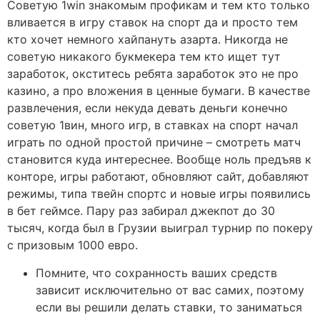
Советую 1win знакомым профикам и тем кто только
вливается в игру ставок на спорт да и просто тем
кто хочет немного хайпануть азарта. Никогда не
советую никакого букмекера тем кто ищет тут
заработок, окститесь ребята заработок это не про
казино, а про вложения в ценные бумаги. В качестве
развлечения, если некуда девать деньги конечно
советую 1вин, много игр, в ставках на спорт начал
играть по одной простой причине – смотреть матч
становится куда интереснее. Вообще ноль предъяв к
конторе, игры работают, обновляют сайт, добавляют
режимы, типа твейн спортс и новые игры появились
в бет геймсе. Пару раз забирал джекпот до 30
тысяч, когда был в Грузии выиграл турнир по покеру
с призовым 1000 евро.
Помните, что сохранность ваших средств
зависит исключительно от вас самих, поэтому
если вы решили делать ставки, то заниматься