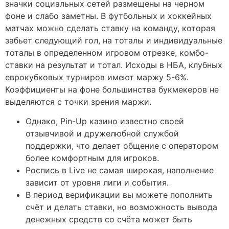
значки социальных сетей размещены на черном
фоне и слабо заметны. В футбольных и хоккейных
матчах можно сделать ставку на команду, которая
забьет следующий гол, на тоталы и индивидуальные
тоталы в определенном игровом отрезке, комбо-
ставки на результат и тотал. Исходы в НБА, клубных
еврокубковых турниров имеют маржу 5-6%.
Коэффициенты на фоне большинства букмекеров не
выделяются с точки зрения маржи.
Однако, Pin-Up казино известно своей
отзывчивой и дружелюбной службой
поддержки, что делает общение с оператором
более комфортным для игроков.
Роспись в Live не самая широкая, наполнение
зависит от уровня лиги и события.
В период верификации вы можете пополнить
счёт и делать ставки, но возможность вывода
денежных средств со счёта может быть