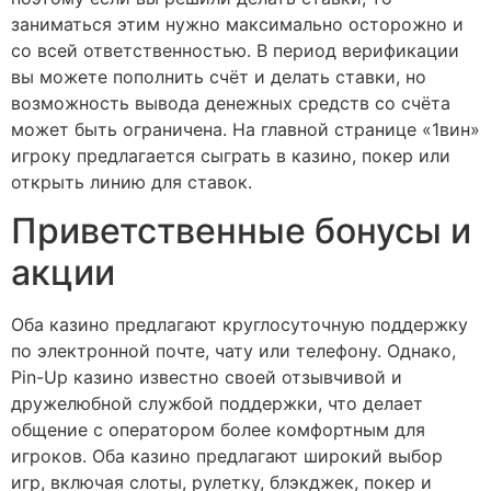
заниматься этим нужно максимально осторожно и
со всей ответственностью. В период верификации
вы можете пополнить счёт и делать ставки, но
возможность вывода денежных средств со счёта
может быть ограничена. На главной странице «1вин»
игроку предлагается сыграть в казино, покер или
открыть линию для ставок.
Приветственные бонусы и
акции
Оба казино предлагают круглосуточную поддержку
по электронной почте, чату или телефону. Однако,
Pin-Up казино известно своей отзывчивой и
дружелюбной службой поддержки, что делает
общение с оператором более комфортным для
игроков. Оба казино предлагают широкий выбор
игр, включая слоты, рулетку, блэкджек, покер и