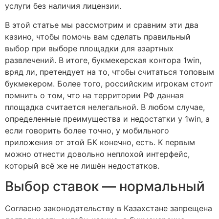
услуги без наличия лицензии.
В этой статье мы рассмотрим и сравним эти два
казино, чтобы помочь вам сделать правильный
выбор при выборе площадки для азартных
развлечений. В итоге, букмекерская контора 1win,
вряд ли, претендует на то, чтобы считаться топовым
букмекером. Более того, российским игрокам стоит
помнить о том, что на территории РФ данная
площадка считается нелегальной. В любом случае,
определенные преимущества и недостатки у 1win, а
если говорить более точно, у мобильного
приложения от этой БК конечно, есть. К первым
можно отнести довольно неплохой интерфейс,
который всё же не лишён недостатков.
Выбор ставок — нормальный
Согласно законодательству в Казахстане запрещена