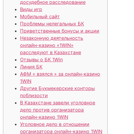
досудебное расследование
Виды игр
Мобильный сайт
Проблемы нелегальных БК
Приветственные бонусы и акции
Незаконную деятельность
онлайн-казино «1WIN»
расследуют в Казахстане
Отзывы о БК 1Win
Линия БК
АФМ « взялся » за онлайн-казино
1WIN
Другие Букмекерские конторы
поблизости
В Казахстане завели уголовное
дело против организатора
онлайн-казино 1WIN
Уголовное дело в отношении
организатора онлайн-казино 1WIN