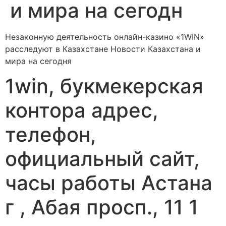
и мира на сегодн
Незаконную деятельность онлайн-казино «1WIN»
расследуют в Казахстане Новости Казахстана и
мира на сегодня
1win, букмекерская
контора адрес,
телефон,
официальный сайт,
часы работы Астана
г , Абая просп., 11 1