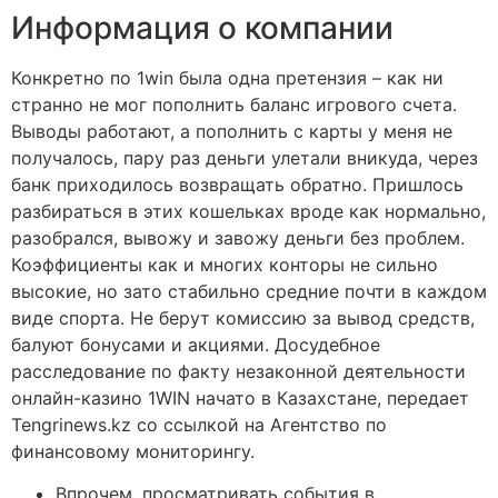
Информация о компании
Конкретно по 1win была одна претензия – как ни
странно не мог пополнить баланс игрового счета.
Выводы работают, а пополнить с карты у меня не
получалось, пару раз деньги улетали вникуда, через
банк приходилось возвращать обратно. Пришлось
разбираться в этих кошельках вроде как нормально,
разобрался, вывожу и завожу деньги без проблем.
Коэффициенты как и многих конторы не сильно
высокие, но зато стабильно средние почти в каждом
виде спорта. Не берут комиссию за вывод средств,
балуют бонусами и акциями. Досудебное
расследование по факту незаконной деятельности
онлайн-казино 1WIN начато в Казахстане, передает
Tengrinews.kz со ссылкой на Агентство по
финансовому мониторингу.
Впрочем, просматривать события в