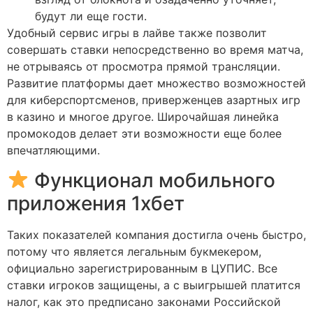
будут ли еще гости.
Удобный сервис игры в лайве также позволит
совершать ставки непосредственно во время матча,
не отрываясь от просмотра прямой трансляции.
Развитие платформы дает множество возможностей
для киберспортсменов, приверженцев азартных игр
в казино и многое другое. Широчайшая линейка
промокодов делает эти возможности еще более
впечатляющими.
Функционал мобильного
приложения 1хбет
Таких показателей компания достигла очень быстро,
потому что является легальным букмекером,
официально зарегистрированным в ЦУПИС. Все
ставки игроков защищены, а с выигрышей платится
налог, как это предписано законами Российской