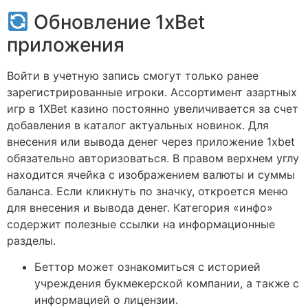
Обновление 1xBet
приложения
Войти в учетную запись смогут только ранее
зарегистрированные игроки. Ассортимент азартных
игр в 1XBet казино постоянно увеличивается за счет
добавления в каталог актуальных новинок. Для
внесения или вывода денег через приложение 1xbet
обязательно авторизоваться. В правом верхнем углу
находится ячейка с изображением валюты и суммы
баланса. Если кликнуть по значку, откроется меню
для внесения и вывода денег. Категория «инфо»
содержит полезные ссылки на информационные
разделы.
Беттор может ознакомиться с историей
учреждения букмекерской компании, а также с
информацией о лицензии.