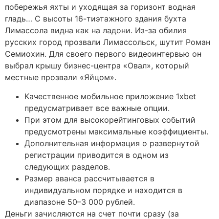
побережья яхты и уходящая за горизонт водная
гладь… С высоты 16-тиэтажного здания бухта
Лимассола видна как на ладони. Из-за обилия
русских город прозвали Лимассольск, шутит Роман
Семиохин. Для своего первого видеоинтервью он
выбрал крышу бизнес-центра «Овал», который
местные прозвали «Яйцом».
Качественное мобильное приложение 1xbet
предусматривает все важные опции.
При этом для высокорейтинговых событий
предусмотрены максимальные коэффициенты.
Дополнительная информация о развернутой
регистрации приводится в одном из
следующих разделов.
Размер аванса рассчитывается в
индивидуальном порядке и находится в
диапазоне 50–3 000 рублей.
Деньги зачисляются на счет почти сразу (за