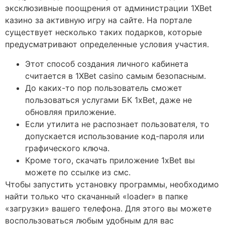
эксклюзивные поощрения от администрации 1XBet
казино за активную игру на сайте. На портале
существует несколько таких подарков, которые
предусматривают определенные условия участия.
Этот способ создания личного кабинета
считается в 1XBet casino самым безопасным.
До каких-то пор пользователь сможет
пользоваться услугами БК 1xBet, даже не
обновляя приложение.
Если утилита не распознает пользователя, то
допускается использование код-пароля или
графического ключа.
Кроме того, скачать приложение 1xBet вы
можете по ссылке из смс.
Чтобы запустить установку программы, необходимо
найти только что скачанный «loader» в папке
«загрузки» вашего телефона. Для этого вы можете
воспользоваться любым удобным для вас