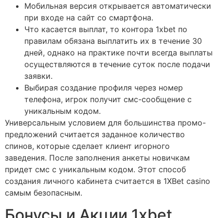
Мобильная версия открывается автоматически
при входе на сайт со смартфона.
Что касается выплат, то контора 1xbet по
правилам обязана выплатить их в течение 30
дней, однако на практике почти всегда выплаты
осуществляются в течение суток после подачи
заявки.
Выбирая создание профиля через номер
телефона, игрок получит смс-сообщение с
уникальным кодом.
Универсальным условием для большинства промо-
предложений считается заданное количество
спинов, которые сделает клиент игорного
заведения. После заполнения анкеты новичкам
придет смс с уникальным кодом. Этот способ
создания личного кабинета считается в 1XBet casino
самым безопасным.
Бонусы и Акции 1xbet