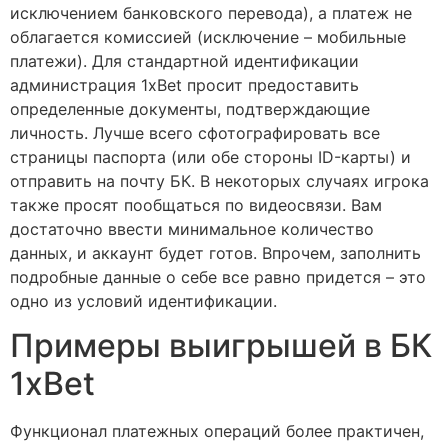
исключением банковского перевода), а платеж не
облагается комиссией (исключение – мобильные
платежи). Для стандартной идентификации
администрация 1xBet просит предоставить
определенные документы, подтверждающие
личность. Лучше всего сфотографировать все
страницы паспорта (или обе стороны ID-карты) и
отправить на почту БК. В некоторых случаях игрока
также просят пообщаться по видеосвязи. Вам
достаточно ввести минимальное количество
данных, и аккаунт будет готов. Впрочем, заполнить
подробные данные о себе все равно придется – это
одно из условий идентификации.
Примеры выигрышей в БК
1хBet
Функционал платежных операций более практичен,