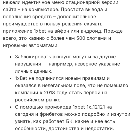
нежели идентичное меню стационарной версии
сайта – на компьютере. Простота вывода и
пополнения средств – дополнительное
преимущество в пользу решения скачать
приложение 1xbet на айфон или андроид. Прежде
всего, это казино с более чем 500 слотами и
игровыми автоматами.
Заблокировать аккаунт могут и за другие
нарушения — например, неверное указание
личных данных.
1xBet не подчинился новым правилам и
оказался в нелегальном поле, что не помешало
компании к 2018 году стать первой на
российском рынке.
С помощью промокода 1xbet 1x_12121 на
сегодня и фрибетов можно подробно и изнутри
узнать, как работает БК, какие и нее есть
особенности, достоинства и недостатки.