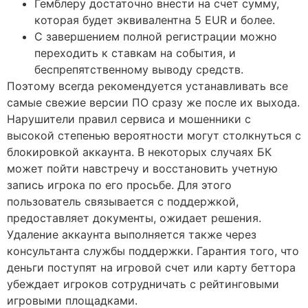
Гемблеру достаточно внести на счет сумму,
которая будет эквивалентна 5 EUR и более.
С завершением полной регистрации можно
переходить к ставкам на события, и
беспрепятственному выводу средств.
Поэтому всегда рекомендуется устанавливать все
самые свежие версии ПО сразу же после их выхода.
Нарушители правил сервиса и мошенники с
высокой степенью вероятности могут столкнуться с
блокировкой аккаунта. В некоторых случаях БК
может пойти навстречу и восстановить учетную
запись игрока по его просьбе. Для этого
пользователь связывается с поддержкой,
предоставляет документы, ожидает решения.
Удаление аккаунта выполняется также через
консультанта службы поддержки. Гарантия того, что
деньги поступят на игровой счет или карту беттора
убеждает игроков сотрудничать с рейтинговыми
игровыми площадками.