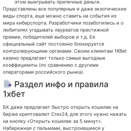
этом выигрывать приличные деньги.
Представлены все популярные и даже экзотические
виды спорта, еще можно ставить на события из
мира киберспорта. Разработчики позаботились и о
любителях угадывать лауреатов престижной
премии, победителей выборов и т.д. Ее
официальный сайт постоянно блокируется
контролирующими органами. Своим клиентам 1XBet
казино предлагает только самые выгодные
коэффициенты (по сравнению с другими
операторами российского рынка).
Раздел инфо и правила
1хбет
БК даже предлагает быстро открыть кошелек на
бирже криптовалют Crex24, для этого нужно нажать
на кнопку «Открыть кошелек за 5 минут».
Набережная с пальмами, выстроившиеся у