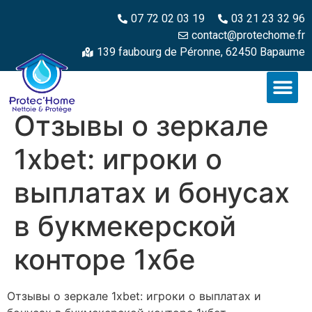
07 72 02 03 19
03 21 23 32 96
contact@protechome.fr
139 faubourg de Péronne, 62450 Bapaume
Отзывы о зеркале
1xbet: игроки о
выплатах и бонусах
в букмекерской
конторе 1хбе
Отзывы о зеркале 1xbet: игроки о выплатах и