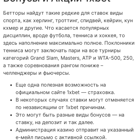
Бетторы найдут такие редкие для ставок виды
спорта, как херлинг, троттинг, спидвей, кейрин, кун
кхмер и другие. Что касается популярных
дисциплин, вроде футбола, тенниса и хоккея, то
здесь наполнение максимально полное. Поклонники
тенниса могут заключать пари на все турниры
категорий Grand Slam, Masters, ATP и WTA-500, 250,
а также соревнования рангом пониже –
челленджеры и фьючерсы.
Еще одна полезная возможность на
официальном сайте 1xbet — страховка.
В некоторых случаях ставки могут отменяется
по независящим от 1xbet причинам.
Это могут быть разные виды бонусов — на
ставку, на депозит и так далее.
Администрация казино отправит на указанный
е-мейл письмо с активной ссылкой.