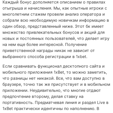
Каждый бонус дополняется описанием о правилах
отыгрыша и начисления. Мы, как опытные игроки с
многолетним стажем провели анализ оператора и
собрали всю необходимую новичкам информацию в
один обзор, представленный ниже. Этот бк имеет
множество привлекательных бонусов и акций для
новых и постоянных пользователей, что делает игру
на нем еще более интересной. Получение
приветственной награды никак не зависит от
выбранного способа регистрации в 1xbet.
Если сравнивать функционал десктопного сайта и
мобильного приложения 1xBet, то можно заметить,
что разницы нет никакой. Все, что вам доступно в
браузере, точно так же присутствует и в мобильном
приложении. Неудивительно, что многие отдают
предпочтение второму, делая ставку на
портативность. Предматчевая линия и раздел Live в
1xBet практически идентичны по наполнению. В