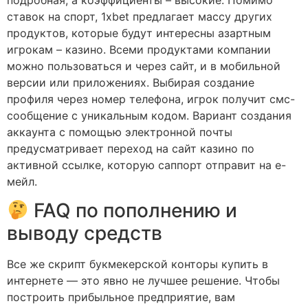
ставок на спорт, 1xbet предлагает массу других
продуктов, которые будут интересны азартным
игрокам – казино. Всеми продуктами компании
можно пользоваться и через сайт, и в мобильной
версии или приложениях. Выбирая создание
профиля через номер телефона, игрок получит смс-
сообщение с уникальным кодом. Вариант создания
аккаунта с помощью электронной почты
предусматривает переход на сайт казино по
активной ссылке, которую саппорт отправит на е-
мейл.
FAQ по пополнению и
выводу средств
Все же скрипт букмекерской конторы купить в
интернете — это явно не лучшее решение. Чтобы
построить прибыльное предприятие, вам