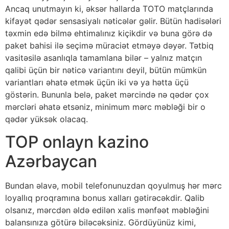
Ancaq unutmayın ki, əksər hallarda TOTO matçlarında
kifayət qədər sensasiyalı nəticələr gəlir. Bütün hadisələri
təxmin edə bilmə ehtimalınız kiçikdir və buna görə də
paket bahisi ilə seçimə müraciət etməyə dəyər. Tətbiq
vasitəsilə asanlıqla tamamlana bilər – yalnız matçın
qalibi üçün bir nəticə variantını deyil, bütün mümkün
variantları əhatə etmək üçün iki və ya hətta üçü
göstərin. Bununla belə, paket mərcində nə qədər çox
mərcləri əhatə etsəniz, minimum mərc məbləği bir o
qədər yüksək olacaq.
TOP onlayn kazino
Azərbaycan
Bundan əlavə, mobil telefonunuzdan qoyulmuş hər mərc
loyallıq proqramına bonus xalları gətirəcəkdir. Qalib
olsanız, mərcdən əldə edilən xalis mənfəət məbləğini
balansınıza götürə biləcəksiniz. Gördüyünüz kimi,