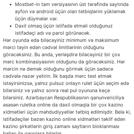
Mostbet-in tam versiyasının üst tərəfində saytında
ayfon və android üçün olan tətbiqlərini yükləmək
üçün düymələr var.
Daxil olmaq üçün istifadə etməli olduğunuz
istifadəçi adı və parol görünəcək.
Hər oyunda edə biləcəyiniz minimum və maksimum
mərci təyin edən cədvəl limitlərinin olduğunu
görəcəksiniz. Bu anda, yerləşdirə biləcəyiniz bir çox
mərc kombinasiyasının olduğunu da görəcəksiniz. Hər
mərcin nə demək olduğunu görmək üçün sadəcə
cədvələ nəzər yetirin. İlk başda mərc test etmək
istəyirsinizsə, yalnız pulsuz onlayn rulet üçün seçim edə
bilərsiniz və yalnız sonra real pul oyununa keçə
bilərsiniz. Azərbaycan Respublikasının qanunvericiliyə
əsasən ruletka online da daxil olmaqla bir çox kazino
xidmətləri üçün məhdudiyyətlər tətbiq edilmişdir. Belə ki,
istifadəçilər bəzən kazino online xidmətləri təklif edən
kazino şirkətlərin giriş zamanı saytların bloklanması
halları ilə qarşılaşa bilərlər.