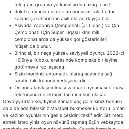
teleqram qrup və ya kanallardan uzaq olun !!!
Ruletka oyunları üzrə olan bonuslar təklif edən
kazino şirkətlərindən asılı olaraq dəyişə bilər.
Asiyada Yaponiya Çempionatı (J1 Liqası) və Çin
Çempionatı (Çin Super Liqası) kimi milli
çempionatlarda da yüksək qol göstəriciləri
müşahidə olunur.
Birincisi, bir neçə yüksək səviyyəli oyunçu 2022-ci
il Dünya Kuboku ərəfəsində kompleks bir layihə
götürməyə razılaşacaq.
Sizin mərciniz avtomatik olaraq saytında sağ
tərəfindəki kupona yerləşəcəkdir.
Onların aktivləşdirilməsi və mərc oynaması birbaşa
telefonunuzun ekranından mümkün olacaq.
Qeydiyyatdan keçdiyiniz zaman xoş gəlmisiniz bonusu
da əldə edə bilərsiniz.Mostbet bukmeker kontoru idman
və kazino oyunlarının geniş çeşidini təklif edir. Siz mərc
etmək istədiyiniz oyun növünü tapmaq üçün vebsaytda