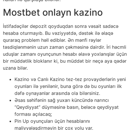
Mostbet onlayn kazino
İstifadəçilər depozit qoyduqdan sonra vəsait sadəcə
hesaba oturmayıb. Bu vəziyyətdə, dəstək ilə əlaqə
quraraq problem həll ediblər. Ən mənfi rəylər
təsdiqlənmənin uzun zaman çəkməsinə dairdir. İri həcmli
uduşlar zamanı oyunçunun hesabı əlavə yoxlanışlar üçün
bir müddətlik bloklanır ki, bu müddət bir neçə aya qədər
uzana bilər.
Kazino və Canlı Kazino tez-tez provayderlərin yeni
oyunları ilə yenilənir, buna görə də bu oyunları ilk
dəfə oynayanlar arasında ola bilərsiniz.
Əsas səhifənin sağ yuxarı küncündə narıncı
“Qeydiyyat” düyməsinə basın, beləcə qeydiyyat
forması açılacaq;
Pin Up oyunçuları üçün hesablarını
maliyyələşdirməyin bir çox yolu var.