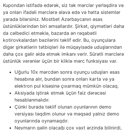
Kupondan istifadə edərək, siz tək mərclər yerləşdirə və
ya onları ifadəli mərclərə əlavə edə və hətta sistemlər
yarada bilərsiniz. Mostbet Azərbaycanın əsas
üstünlüklərindən biri əmsallardır. Şirkət, qiymətləri daha
da cəlbedici etməklə, bazarda ən rəqabətli
kotirovkalardan bəzilərini təklif edir. Bu, oyunçulara
digər şirkətlərin tətbiqləri ilə müqayisədə uduşlarından
daha çox gəlir əldə etmək imkanı verir. Sürətli mərclərə
üstünlük verənlər üçün bir kliklə mərc funksiyası var.
Uğurlu 10x mərcdən sonra oyunçu uduşları əsas
hesabına alır, bundan sonra onları karta və ya
elektron pul kisəsinə çıxarmaq mümkün olacaq.
Aksiyada iştirak etmək üçün faiz dərəcəsi
hesablanmalıdır.
Çünki burada təklif olunan oyunlarının demo
versiyası təqdim olunur və məqsəd yalnız demo
oyunlarında oynamaqdır.
Neymarın gəlin olacağı çox vaxt ərzində bilinirdi,