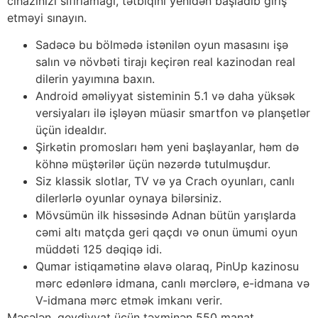
cihazınızı sıfırlamağı, tətbiqini yenidən başladıb giriş
etməyi sınayın.
Sadəcə bu bölmədə istənilən oyun masasını işə
salın və növbəti tirajı keçirən real kazinodan real
dilerin yayımına baxın.
Android əməliyyat sisteminin 5.1 və daha yüksək
versiyaları ilə işləyən müasir smartfon və planşetlər
üçün idealdır.
Şirkətin promosları həm yeni başlayanlar, həm də
köhnə müştərilər üçün nəzərdə tutulmuşdur.
Siz klassik slotlar, TV və ya Crach oyunları, canlı
dilerlərlə oyunlar oynaya bilərsiniz.
Mövsümün ilk hissəsində Adnan bütün yarışlarda
cəmi altı matçda geri qaçdı və onun ümumi oyun
müddəti 125 dəqiqə idi.
Qumar istiqamətinə əlavə olaraq, PinUp kazinosu
mərc edənlərə idmana, canlı mərclərə, e-idmana və
V-idmana mərc etmək imkanı verir.
Məsələn, qeydiyyat üçün təxminən 550 manat