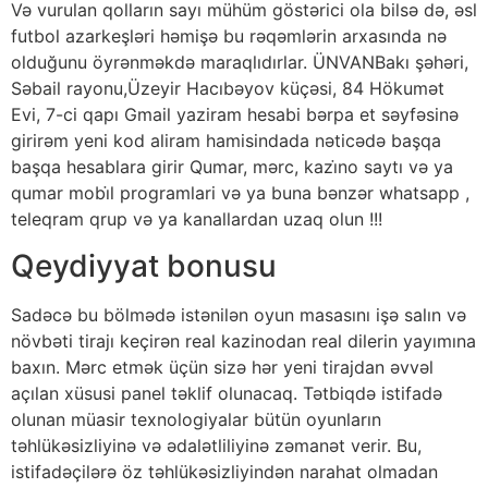
Və vurulan qolların sayı mühüm göstərici ola bilsə də, əsl
futbol azarkeşləri həmişə bu rəqəmlərin arxasında nə
olduğunu öyrənməkdə maraqlıdırlar. ÜNVANBakı şəhəri,
Səbail rayonu,Üzeyir Hacıbəyov küçəsi, 84 Hökumət
Evi, 7-ci qapı Gmail yaziram hesabi bərpa et səyfəsinə
girirəm yeni kod aliram hamisindada nəticədə başqa
başqa hesablara girir Qumar, mərc, kazi̇no saytı və ya
qumar mobi̇l programlari və ya buna bənzər whatsapp ,
teleqram qrup və ya kanallardan uzaq olun !!!
Qeydiyyat bonusu
Sadəcə bu bölmədə istənilən oyun masasını işə salın və
növbəti tirajı keçirən real kazinodan real dilerin yayımına
baxın. Mərc etmək üçün sizə hər yeni tirajdan əvvəl
açılan xüsusi panel təklif olunacaq. Tətbiqdə istifadə
olunan müasir texnologiyalar bütün oyunların
təhlükəsizliyinə və ədalətliliyinə zəmanət verir. Bu,
istifadəçilərə öz təhlükəsizliyindən narahat olmadan