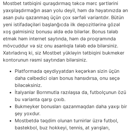
Mostbet tətbiqini quraşdırmaq təkcə mərc şərtlərini
yaxşılaşdırmağın asan yolu deyil, həm də həyatınızda ən
asan pulu qazanmaq üçün çox sərfəli variantdır. Bütün
yeni istifadəçiləri başlanğıcda ilk depozitlərinə gözəl
xoş gəlmisiniz bonusu əldə edə bilərlər. Bonus tələb
etmək həm internet saytında, həm də proqramında
mövcuddur və siz onu asanlıqla tələb edə bilərsiniz.
Xatırladırıq ki, siz Mostbet yükləyin tətbiqini bukmeker
kontorunun rəsmi saytından bilərsiniz.
Platformada qeydiyyatdan keçərkən sizin üçün
daha cəlbedici olan bonus hansıdırsa, onu seçə
biləcəksiniz.
İtalyanlar Bornmutla razılaşsa da, futbolçunun özü
bu varianta qarşı çıxıb.
Bukmeyker bonusları qazanmaqdan daha yaxşı bir
şey yoxdur.
Mostbetdə təqdim olunan turnirlər üzrə futbol,
bastekbol, buz hokkeyi, tennis, at yarışları,