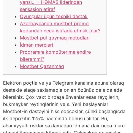
yarısı… – HƏMAS liderindən
sensasion etiraf
Oyunçular üçün texniki dəstək
Azərbaycanda mostbet promo
kodundan necə istifadə etmək olar?
Mostbet pul qoymaq metodları
İdman mərcləri
Proqramını kompüterimə endirə
bilərəmmi?
Mostbet Qazanmaq
Elektron poçtla və ya Telegram kanalına abunə olaraq
dəstəklə əlaqə saxlamaqla onları özünüz də əldə edə
bilərsiniz. Çox vaxt birbaşa ünvanlar əsas rəyçilərin,
bukmeyker reytinqlərinin və s. Yeni başlayanlar
Mostbet-in dəstəyini hiss edəcəklər, çünki başlanğıcda
ilk depozitin 125% həcmində bonusu alırlar. Bu,
əhəmiyyətli risklər saxlamadan idmana dair necə mərc
etməyi öyrənməyə kömək edir. Gələcəkdə oyunçular