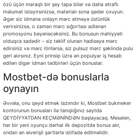
özü üçün maraqlı bir şey tapa bilər və daha ətraflı
məlumat istəyirsinizsə, materialı sona qədər oxuyun.
Əgər siz idmana onlayn mərc etməyə üstünlük
verirsinizsə, o zaman mərc sığortası adlanan
promosyonu bəyənəcəksiniz. Bu bonusun mahiyyəti
olduqca sadədir – siz təklif olunan hadisəyə mərc
edirsiniz və mərc itirilərsə, siz pulsuz mərc şəklində pulu
geri alırsınız. Eyni prinsip üzrə ən populyar iş hesab
edilən digər idman tədbirləri üçün bonuslar.
Mostbet-də bonuslarla
oynayın
Əvvəla, onu qeyd etmək lazımdır ki, Mostbet bukmeker
kontorunun bonusları ilə tanışlığınız saytda
QEYDİYYATDAN KEÇMƏNİNDƏN başlayacaq. Məsələn,
hər bir yeni oyunçu dərhal ilk depozitdə bonus alır,
ondan ən əlverişli şərtlərlə istifadə edilməlidir.