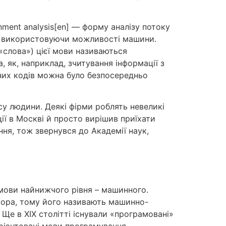
nment analysis[en] — форму аналізу потоку
тю використовуючи можливості машини.
(«слова») цієї мови називаються
 як, наприклад, зчитування інформації з
ьних кодів можна було безпосередньо
у людини. Деякі фірми роблять невеликі
ції в Москві й просто вирішив приїхати
ання, тож звернувся до Академії наук,
мови найнижчого рівня – машинного.
сора, тому його називають машинно-
Ще в XIX столітті існували «програмовані»
орієнтовані мови програмування.