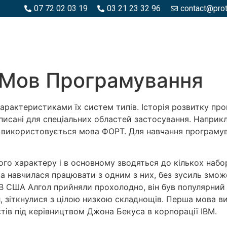
07 72 02 03 19
03 21 23 32 96
contact@pro
SPACES BOIS
ESPACES BÉTON ET PIERRE
PISCINE ET MA
у Мов Програмування
арактеристиками їх систем типів. Історія розвитку пр
аписані для спеціальних областей застосування. Напри
 використовується мова ФОРТ. Для навчання програмува
го характеру і в основному зводяться до кількох набор
а навчилася працювати з одним з них, без зусиль зможе
 В США Алгол прийняли прохолодно, він був популярний 
ол, зіткнулися з цілою низкою складнощів. Перша мова 
стів під керівництвом Джона Бекуса в корпорації IBM.