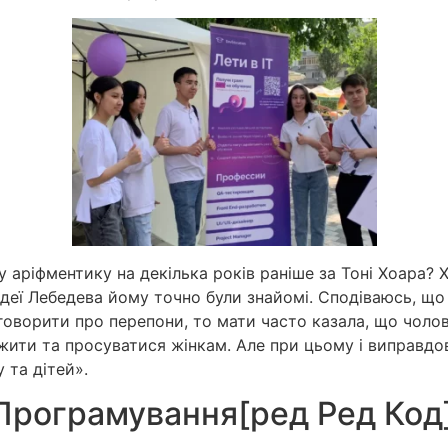
 аріфментику на декілька років раніше за Тоні Хоара? 
ідеї Лебедева йому точно були знайомі. Сподіваюсь, що n
говорити про перепони, то мати часто казала, що чолов
жити та просуватися жінкам. Але при цьому і виправдову
 та дітей».
Програмування[ред Ред Код