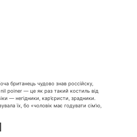
Хоча британець чудово знав россійску,
il poiner — це як раз такий костиль від
іки — негідники, кар’єристи, зрадники.
вала їх, бо «чоловік має годувати сім’ю,
]