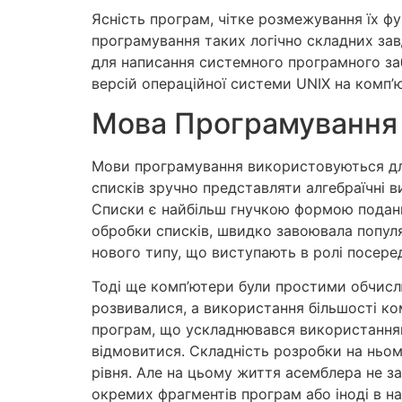
Ясність програм, чітке розмежування їх фу
програмування таких логічно складних зав
для написання системного програмного заб
версій операційної системи UNIX на комп’
Мова Програмування 
Мови програмування використовуються для 
списків зручно представляти алгебраїчні в
Списки є найбільш гнучкою формою подання
обробки списків, швидко завоювала попул
нового типу, що виступають в ролі посер
Тоді ще комп’ютери були простими обчисл
розвивалися, а використання більшості ко
програм, що ускладнювався використанням 
відмовитися. Складність розробки на ньо
рівня. Але на цьому життя асемблера не за
окремих фрагментів програм або іноді в н