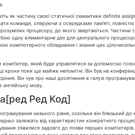
а.
ть як частину своєї статичної семантики definite assig
авати команди, оперуючи з осередками пам’яті, повніс
 зрозумілих процесору, до якого звертаються. Частини 
обою одну елементарне дію для центрального процесора,
трою комп’ютерного обладнання і знання цих цілочисел
 комп’ютер, який буде управлятися за допомогою голос
 ці кроки поки ще майже непомітні. Він був на конферен
 коріння. Він чув про наші досягнення в галузі програмув
в англійську мову.
[ред Ред Код]
грамування низького рівня, оскільки він близький до 
ередньо залежать від характеристик конкретного проце
ання з’явилися задовго до появи перших комп’ютерів. 
посіб програмування яких нагадує так звані предметно-