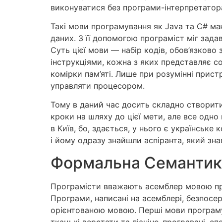
виконуватися без програми-інтерпретатор
Такі мови програмування як Java та С# маю
даних. З її допомогою програміст міг зад
Суть цієї мови — набір кодів, обов’язково
інструкціями, кожна з яких представляє с
комірки пам’яті. Лише при розумінні прис
управляти процесором.
Тому в даний час досить складно створити
кроки на шляху до цієї мети, але все одно
в Київ, бо, здається, у нього є українське
і йому одразу знайшли аспіранта, який зна
Формальна Семантика
Програмісти вважають асемблер мовою про
Програми, написані на асемблері, безпос
орієнтованою мовою. Перші мови програмув
ткацькі верстати та піаніно-програвачі, с