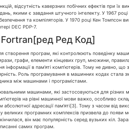
нкцій, відсутність каверзних побічних ефектів при їх в
дань, якими є завдання штучного інтелекту. У 1967 роц
езпечення та компіляторів. У 1970 році Кен Томпсон в
ютері DEC PDP-7.
Fortran[ред Ред Код]
створення програм, які контролюють поведінку машин,
ирази, графи, елементи кінцевих груп, множини, правила 
 інформації в пам’яті комп’ютерів. Тому не дивно, що 
ярність. Роль програмування в машинних кодах стала з
едника між машинами і програмістами.
ювальними машинами, які застосовуються для різних м
мп’ютерів на рівні машинної мови важко, особливо скла
абсолютної адресації пам’яті[3]. Тому з часом від ви
му великих програмних комплексів призвела до появи м
кінчилася, він має популярність серед вузьких кіл. Зар
аписанні самих програм.