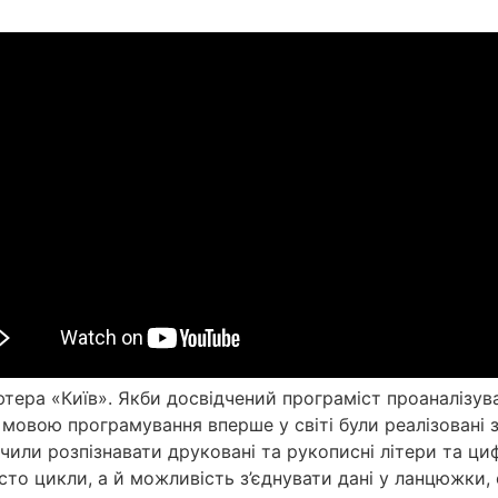
тера «Київ». Якби досвідчений програміст проаналізува
 мовою програмування вперше у світі були реалізовані 
чили розпізнавати друковані та рукописні літери та ц
сто цикли, а й можливість з’єднувати дані у ланцюжки, с