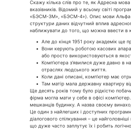
Скажу кілька слів про те, як Адресна мова
вказівників. Відомий у всьому світі прог
«БЭСМ-3М», «БЭСМ-4»). Опис мови Альфа 
структури даних відчутний вплив адресног
наближувати до того, що можна ввести в 
Але до кінця 1951 року академік ще 
Вони керують роботою касових апарат
або просто використовуються в якос
Комп’ютера з’явилися дуже давно в на
отpаслях людського життя.
Коли дані описані, комп’ютер має отр
Там матір мала державну квартиру від
Ще десять років тому було рідкістю побачи
фірма могла мати у себе в офісі комп’юте
мешканців будинку. А назва своєму винах
Це один з найлегших і доступних програмн
діалогового спілкування – це найголовніші
що дуже часто заплутує їх і робить логічн