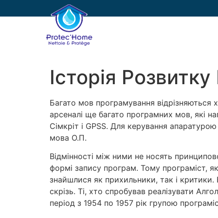
PROTEC’HOME
E
Історія Розвитк
Багато мов програмування відрізняються х
арсеналі ще багато програмних мов, які н
Сімкріт і GPSS. Для керування апаратурою
мова О.П.
Відмінності між ними не носять принципово
формі запису програм. Тому програміст, як
знайшлися як прихильники, так і критики.
скрізь. Ті, хто спробував реалізувати Алг
період з 1954 по 1957 рік групою програмі