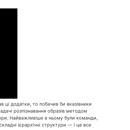
в ці додатки, то побачив би вказівники
задачі розпізнавання образів методом
ифри. Найважливіше в ньому були команди,
кладні ієрархічні структури — і це все