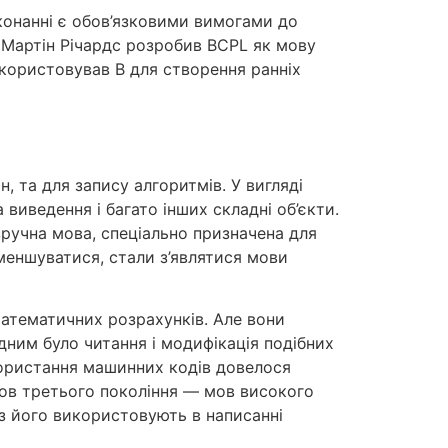
иконанні є обов’язковими вимогами до
і Мартін Річардс розробив BCPL як мову
икористовував В для створення ранніх
 та для запису алгоритмів. У вигляді
виведення і багато інших складні об’єкти.
зручна мова, спеціально призначена для
меншуватися, стали з’являтися мови
атематичних розрахунків. Але вони
дним було читання і модифікація подібних
користання машинних кодів довелося
ов третього покоління — мов високого
аз його використовують в написанні