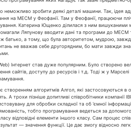
уло неможливо зробити деякі деталі машини. Так, ідея 
ання на МЕСМ у Феофанії. Там у Феофанії, працюючи пл
вання. Катерина Ющенко ділилася з ним вишуканими м
омагали Ляпунову вводити дані та програми до МЕСМ т
ніж батько, а тому, що була авторитетом, мудрою, завж
итань не вважав себе другорядним, бо мати завжди зна
ьми.
eb) Інтернет став дуже популярним. Було створено ве
ння сайтів, доступу до ресурсів і т.д. Тоді ж у Марсе
рамування.
є створенням алгоритмів Алгол, які застосовуються в 
ять. А трохи пізніше допитливі співробітники компанії 
истовувану для обробки складної та об ‘ємної інформац
рямованість, тобто програмування ведеться за допомог
ласу відповідні елементи іншого класу. Сам процес спі
ультат — значення функції. Це дає змогу відносно легк