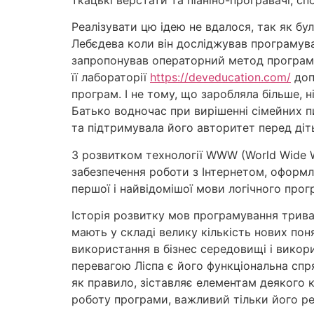
Реалізувати цю ідею не вдалося, так як б
Лебєдева коли він досліджував програмув
запропонував операторний метод програму
її лабораторії
https://deveducation.com/
доп
програм. І не тому, що заробляла більше, 
Батько водночас при вирішенні сімейних п
та підтримувала його авторитет перед діт
З розвитком технології WWW (World Wide W
забезпечення роботи з Інтернетом, оформле
першої і найвідомішої мови логічного прог
Історія розвитку мов програмування трива
мають у складі велику кількість нових пон
використання в бізнес середовищі і викор
перевагою Ліспа є його функціональна сп
як правило, зіставляє елементам деякого к
роботу програми, важливий тільки його рез