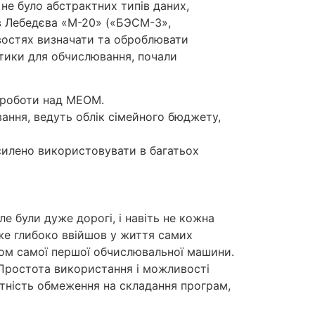
 не було абстрактних типів даних,
ів Лебедєва «М-20» («БЭСМ-3»,
востях визначати та оброблювати
атики для обчислювання, почали
ь роботи над МЕОМ.
ання, ведуть облік сімейного бюджету,
осилено використовувати в багатьох
е були дуже дорогі, і навіть не кожна
уже глибоко ввійшов у життя самих
ром самої першої обчислювальної машини.
 Простота використання і можливості
сутність обмеження на складання програм,