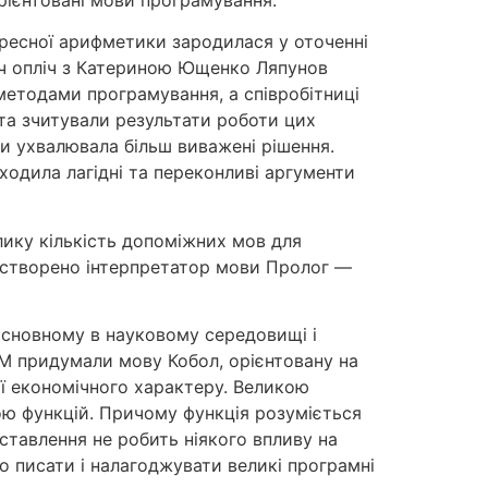
адресної арифметики зародилася у оточенні
іч опліч з Катериною Ющенко Ляпунов
етодами програмування, а співробітниці
а зчитували результати роботи цих
ди ухвалювала більш виважені рішення.
ходила лагідні та переконливі аргументи
лику кількість допоміжних мов для
лі створено інтерпретатор мови Пролог —
основному в науковому середовищі і
IBM придумали мову Кобол, орієнтовану на
ії економічного характеру. Великою
ою функцій. Причому функція розуміється
вставлення не робить ніякого впливу на
о писати і налагоджувати великі програмні