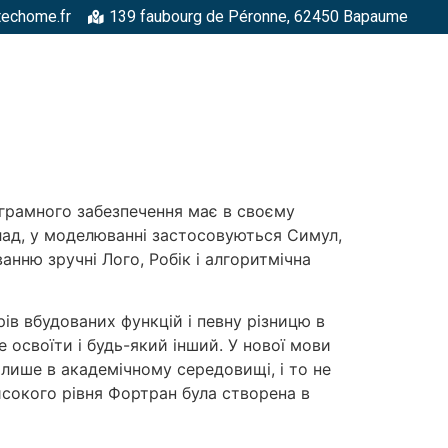
techome.fr
139 faubourg de Péronne, 62450 Bapaume
RGELLES
STRUCTURES MÉTALLIQUES
TOITURES
FAÇADE
ограмного забезпечення має в своєму
клад, у моделюванні застосовуються Симул,
нню зручні Лого, Робік і алгоритмічна
ів вбудованих функцій і певну різницю в
 освоїти і будь-який інший. У нової мови
лише в академічному середовищі, і то не
високого рівня Фортран була створена в