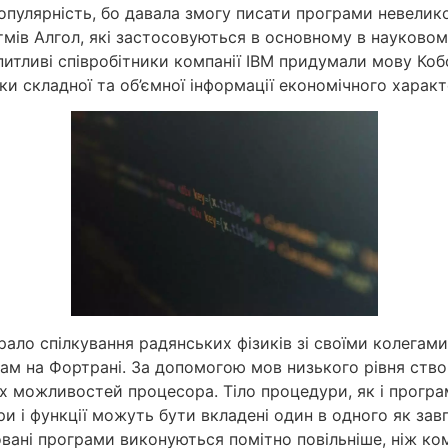
опулярність, бо давала змогу писати програми невелико
ів Алгол, які застосовуються в основному в науковому
опитливі співробітники компанії IBM придумали мову Коб
и складної та об’ємної інформації економічного характ
ало спілкування радянських фізиків зі своїми колегами
ам на Фортрані. За допомогою мов низького рівня ство
іх можливостей процесора. Тіло процедури, як і прогр
ри і функції можуть бути вкладені один в одного як за
вані програми виконуються помітно повільніше, ніж ком