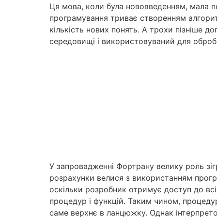
Ця мова, коли була нововведенням, мала п
програмування триває створенням алгоритм
кількість нових понять. А трохи пізніше д
середовищі і використовуваний для обробк
У запровадженні Фортрану велику роль зігр
розрахунки велися з використанням прогр
оскільки розробник отримує доступ до вс
процедур і функцій. Таким чином, процеду
саме верхнє в ланцюжку. Однак інтерпрето