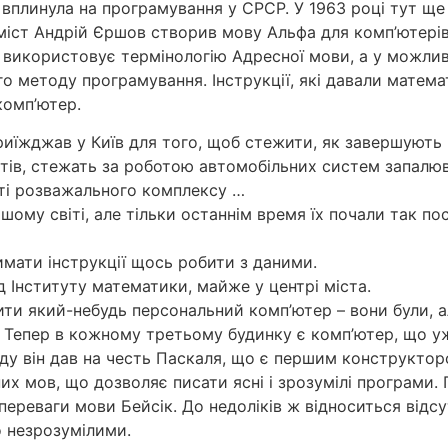
 вплинула на програмування у СРСР. У 1963 році тут ще
раміст Андрій Єршов створив мову Альфа для комп’ютер
використовує термінологію Адресної мови, а у можли
о методу програмування. Інструкції, які давали матем
комп’ютер.
приїжджав у Київ для того, щоб стежити, як завершуют
ів, стежать за роботою автомобільних систем запалюв
ті розважального комплексу …
шому світі, але тільки останнім вpемя їх почали так п
имати інструкції щось робити з даними.
 Інституту математики, майже у центрі міста.
ти який-небудь персональний комп’ютер – вони були, ал
р. Тепер в кожному третьому будинку є комп’ютер, що 
оду він дав на честь Паскаля, що є першим конструкто
их мов, що дозволяє писати ясні і зрозумілі програми.
 переваги мови Бейсік. До недоліків ж відноситься від
о незрозумілими.