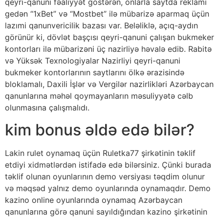
qeyri-qanuni fəaliyyət göstərən, onlarla saytda reklamı
gedən “1xBet” və “Mostbet” ilə mübarizə aparmaq üçün
lazımi qanunvericilik bazası var. Beləliklə, açıq-aydın
görünür ki, dövlət başçısı qeyri-qanuni çalışan bukmeker
kontorları ilə mübarizəni üç nazirliyə həvalə edib. Rabitə
və Yüksək Texnologiyalar Nazirliyi qeyri-qanuni
bukmeker kontorlarının saytlarını ölkə ərazisində
bloklamalı, Daxili İşlər və Vergilər nazirlikləri Azərbaycan
qanunlarına məhəl qoymayanların məsuliyyətə cəlb
olunmasına çalışmalıdı.
kim bonus əldə edə bilər?
Lakin rulet oynamaq üçün Ruletka77 şirkətinin təklif
etdiyi xidmətlərdən istifadə edə bilərsiniz. Çünki burada
təklif olunan oyunlarının demo versiyası təqdim olunur
və məqsəd yalnız demo oyunlarında oynamaqdır. Demo
kazino online oyunlarında oynamaq Azərbaycan
qanunlarına görə qanuni sayıldığından kazino şirkətinin