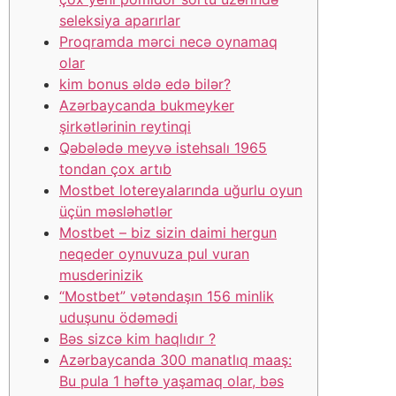
seleksiya aparırlar
Proqramda mərci necə oynamaq
olar
kim bonus əldə edə bilər?
Azərbaycanda bukmeyker
şirkətlərinin reytinqi
Qəbələdə meyvə istehsalı 1965
tondan çox artıb
Mostbet lotereyalarında uğurlu oyun
üçün məsləhətlər
Mostbet – biz sizin daimi hergun
neqeder oynuvuza pul vuran
musderinizik
“Mostbet” vətəndaşın 156 minlik
uduşunu ödəmədi
Bəs sizcə kim haqlıdır ?
Azərbaycanda 300 manatlıq maaş:
Bu pula 1 həftə yaşamaq olar, bəs