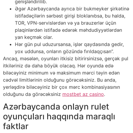
genişləndirilib.
Əgər Azərbaycanda ayrıca bir bukmeyker şirkətinə
istifadəçilərin sərbəst girişi bloklanıbsa, bu halda,
TOR, VPN-servislərdən və ya brauzerlər üçün
plaqinlərdən istifadə edərək məhdudiyyətlərdən
yan keçmək olar.
Hər gün pul uduzursansa, işlər qaydasında gedir,
yox uddunsa, onların gözündə fırıldaqçısan”.
Ancaq, məsələn, oyunları itkisiz bitirirsinizsə, gerçək pul
itkiləriniz də daha böyük olacaq. Hər oyunda edə
biləcəyiniz minimum və maksimum mərci təyin edən
cədvəl limitlərinin olduğunu görəcəksiniz. Bu anda,
yerləşdirə biləcəyiniz bir çox mərc kombinasiyasının
olduğunu da görəcəksiniz
mostbet az casino
.
Azərbaycanda onlayn rulet
oyunçuları haqqında maraqlı
faktlar