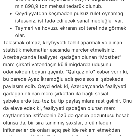
min 898,9 ton məhsul tədarük olunub.
Qeydiyyatdan keçmədən pulsuz rulet oynamaq
istəsəniz, istifadə ediləcək sanal məbləğlər var.
Taymeri və hovuzu ekranın sol tərəfində görmək
olar.
Tələsmək olmaz, keyfiyyətli təhlil aparmalı və alınan
statistik məlumatlar əsasında mərclər etməlisiniz.
Azərbaycanda fəaliyyəti qadağan olunan “Mostbet”
mərc şirkəti vətəndaşın külli miqdarda uduşunu
ödəməkdən boyun qaçırıb. “Qafqazinfo” xəbər verir ki,
bu barədə Ayaz İkramoğlu adlı şəxs sosial şəbəkədə
paylaşım edib. Qeyd edək ki, Azərbaycanda fəaliyyəti
qadağan olunan mərc şirkətləri ilə bağlı sosial
şəbəkələrdə tez-tez bu tip paylaşımlara rast gəlinir. Onu
da əlavə edək ki, fəaliyyəti qadağan olunan mərc
saytlarından istifadənin özü də qanun pozuntusu hesab
olunsa da, bir sıra tanınmış şəxslər, o cümlədən
influnserlər də onları açıq şəkildə reklam etməkdən