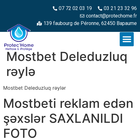
07 72 02 03 19
03 21 23 32 96
contact@protechome.fr
139 faubourg de Péronne, 62450 Bapaume
Mostbet Deleduzluq
rəylə
Mostbet Deleduzluq rəylər
Mostbeti reklam edən
şəxslər SAXLANILDI
FOTO