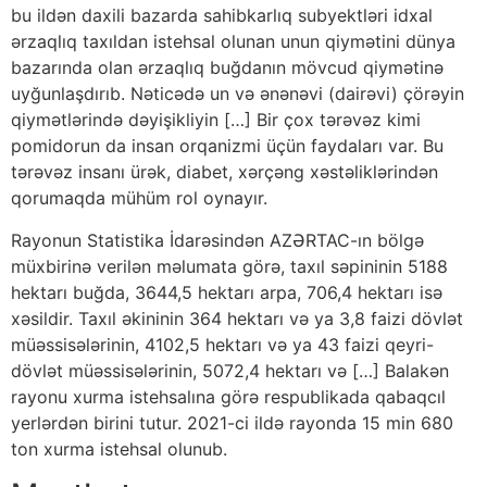
bu ildən daxili bazarda sahibkarlıq subyektləri idxal
ərzaqlıq taxıldan istehsal olunan unun qiymətini dünya
bazarında olan ərzaqlıq buğdanın mövcud qiymətinə
uyğunlaşdırıb. Nəticədə un və ənənəvi (dairəvi) çörəyin
qiymətlərində dəyişikliyin […] Bir çox tərəvəz kimi
pomidorun da insan orqanizmi üçün faydaları var. Bu
tərəvəz insanı ürək, diabet, xərçəng xəstəliklərindən
qorumaqda mühüm rol oynayır.
Rayonun Statistika İdarəsindən AZƏRTAC-ın bölgə
müxbirinə verilən məlumata görə, taxıl səpininin 5188
hektarı buğda, 3644,5 hektarı arpa, 706,4 hektarı isə
xəsildir. Taxıl əkininin 364 hektarı və ya 3,8 faizi dövlət
müəssisələrinin, 4102,5 hektarı və ya 43 faizi qeyri-
dövlət müəssisələrinin, 5072,4 hektarı və […] Balakən
rayonu xurma istehsalına görə respublikada qabaqcıl
yerlərdən birini tutur. 2021-ci ildə rayonda 15 min 680
ton xurma istehsal olunub.