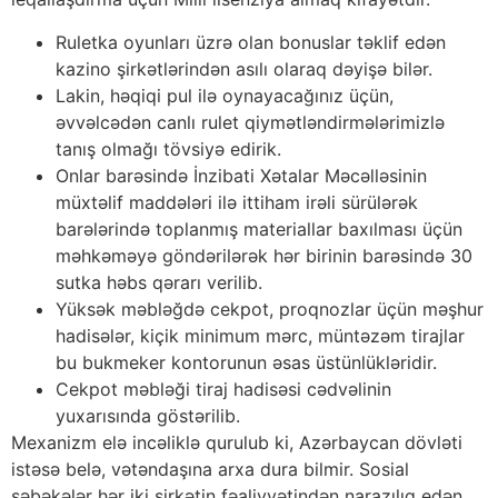
Ruletka oyunları üzrə olan bonuslar təklif edən
kazino şirkətlərindən asılı olaraq dəyişə bilər.
Lakin, həqiqi pul ilə oynayacağınız üçün,
əvvəlcədən canlı rulet qiymətləndirmələrimizlə
tanış olmağı tövsiyə edirik.
Onlar barəsində İnzibati Xətalar Məcəlləsinin
müxtəlif maddələri ilə ittiham irəli sürülərək
barələrində toplanmış materiallar baxılması üçün
məhkəməyə göndərilərək hər birinin barəsində 30
sutka həbs qərarı verilib.
Yüksək məbləğdə cekpot, proqnozlar üçün məşhur
hadisələr, kiçik minimum mərc, müntəzəm tirajlar
bu bukmeker kontorunun əsas üstünlükləridir.
Cekpot məbləği tiraj hadisəsi cədvəlinin
yuxarısında göstərilib.
Mexanizm elə incəliklə qurulub ki, Azərbaycan dövləti
istəsə belə, vətəndaşına arxa dura bilmir. Sosial
şəbəkələr hər iki şirkətin fəaliyyətindən narazılıq edən,