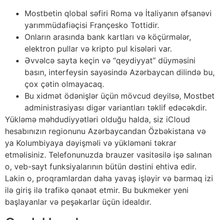
Mostbetin qlobal səfiri Roma və İtaliyanın əfsanəvi
yarımmüdafiəçisi Françesko Tottidir.
Onların arasında bank kartları və köçürmələr,
elektron pullar və kripto pul kisələri var.
Əvvəlcə sayta keçin və “qeydiyyat” düyməsini
basın, interfeysin sayəsində Azərbaycan dilində bu,
çox çətin olmayacaq.
Bu xidmət ödənişlər üçün mövcud deyilsə, Mostbet
administrasiyası digər variantları təklif edəcəkdir.
Yükləmə məhdudiyyətləri olduğu halda, siz iCloud
hesabınızın regionunu Azərbaycandan Özbəkistana və
ya Kolumbiyaya dəyişməli və yükləməni təkrar
etməlisiniz. Telefonunuzda brauzer vasitəsilə işə salınan
o, veb-sayt funksiyalarının bütün dəstini ehtiva edir.
Lakin o, proqramlardan daha yavaş işləyir və barmaq izi
ilə giriş ilə trafikə qənaət etmir. Bu bukmeker yeni
başlayanlar və peşəkarlar üçün idealdır.