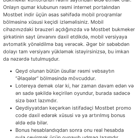
Onlayn qumar klubunun rəsmi internet portalından
Mostbet indir üçün əsas səhifədə mobil proqramlar
bölməsinə xüsusi keçidi izləməlisiniz. Mobil
cihazınızdaki brauzeri açdığınızda və Mostbet bukmeker
şirkətinin sayt ünvanını daxil etdikdə, mobil versiyaya
avtomatik yönəldilmə baş verəcək. Əgər bir səbəbdən
dolayı tam versiyanı yükləmək istəyirsinizsə, bu imkan
da nəzərdə tutulmuşdur.
Qeyd olunan bütün üsullar rəsmi vebsaytın
“Əlaqələr” bölməsində mövcuddur.
Lotereya demək olar ki, hər zaman davam edən və
ən sadə şəkildə keçirilən oyundur, burada sadəcə
sizə bəxt lazımdır.
Qeydiyyatdan keçərkən istifadəçi Mostbet promo
code daxil edərək xüsusi və ya artırılmış bonus
əldə edə bilər.
Bonus hesablandıqdan sonra onu real hesabda
pula çevirmək üçün oynayıb udmaq lazımdır.