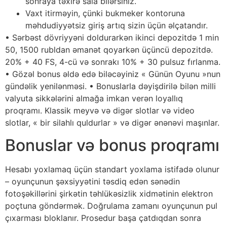
sonraya təxirə sala bilərsiniz.
Vaxt itirməyin, çünki bukmeker kontoruna
məhdudiyyətsiz giriş artıq sizin üçün əlçatandır.
• Sərbəst dövriyyəni doldurarkən ikinci depozitdə 1 min
50, 1500 rubldan əmanət qoyarkən üçüncü depozitdə.
20% + 40 FS, 4-cü və sonrakı 10% + 30 pulsuz fırlanma.
• Gözəl bonus əldə edə biləcəyiniz « Günün Oyunu »nun
gündəlik yenilənməsi. • Bonuslarla dəyişdirilə bilən milli
valyuta sikkələrini almağa imkan verən loyallıq
proqramı. Klassik meyvə və digər slotlar və video
slotlar, « bir silahlı quldurlar » və digər ənənəvi maşınlar.
Bonuslar və bonus proqramı
Hesabı yoxlamaq üçün standart yoxlama istifadə olunur
– oyunçunun şəxsiyyətini təsdiq edən sənədin
fotoşəkillərini şirkətin təhlükəsizlik xidmətinin elektron
poçtuna göndərmək. Doğrulama zamanı oyunçunun pul
çıxarması bloklanır. Prosedur başa çatdıqdan sonra