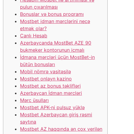
pulun çıxarılması
Bonuslar və bonus proqramı
Mostbet idman mərclərini necə
etmək olar?
Canlı Hesab
Azerbaycanda MostBet AZE 90
bukmeker kontorunun icmalı
İdmana mərcləri üçün MostBet-in
bütün bonusları
Mobil nömrə vasitəsilə
Mostbet onlayn kazino
Mostbet az bonus təklifləri
Azerbaycan İdman mərcləri
Mərc üsulları
Mostbet APK-ni pulsuz yüklə
Mostbet Azerbaycan giriş rəsmi
saytına
Mostbet AZ haqqında ən çox verilən