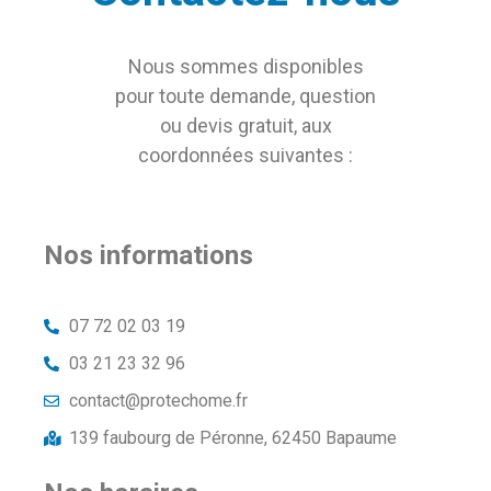
Nous sommes disponibles
pour toute demande, question
ou devis gratuit, aux
coordonnées suivantes :
Nos informations
07 72 02 03 19
03 21 23 32 96
contact@protechome.fr
139 faubourg de Péronne, 62450 Bapaume