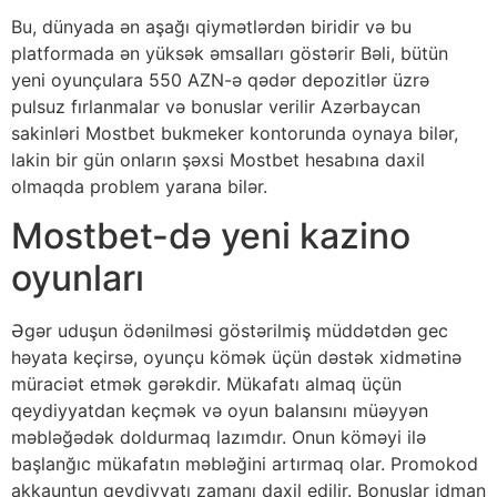
Bu, dünyada ən aşağı qiymətlərdən biridir və bu
platformada ən yüksək əmsalları göstərir Bəli, bütün
yeni oyunçulara 550 AZN-ə qədər depozitlər üzrə
pulsuz fırlanmalar və bonuslar verilir Azərbaycan
sakinləri Mostbet bukmeker kontorunda oynaya bilər,
lakin bir gün onların şəxsi Mostbet hesabına daxil
olmaqda problem yarana bilər.
Mostbet-də yeni kazino
oyunları
Əgər uduşun ödənilməsi göstərilmiş müddətdən gec
həyata keçirsə, oyunçu kömək üçün dəstək xidmətinə
müraciət etmək gərəkdir. Mükafatı almaq üçün
qeydiyyatdan keçmək və oyun balansını müəyyən
məbləğədək doldurmaq lazımdır. Onun köməyi ilə
başlanğıc mükafatın məbləğini artırmaq olar. Promokod
akkauntun qeydiyyatı zamanı daxil edilir. Bonuslar idman