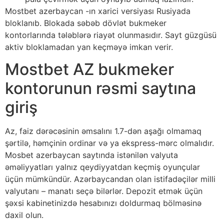
Mostbet azerbaycan -ın xarici versiyası Rusiyada
bloklanıb. Blokada səbəb dövlət bukmeker
kontorlarında tələblərə riayət olunmasıdır. Sayt güzgüsü
aktiv bloklamadan yan keçməyə imkan verir.
Mostbet AZ bukmeker
kontorunun rəsmi saytına
giriş
Az, faiz dərəcəsinin əmsalını 1.7-dən aşağı olmamaq
şərtilə, həmçinin ordinar və ya ekspress-mərc olmalıdır.
Mosbet azerbaycan saytında istənilən valyuta
əməliyyatları yalnız qeydiyyatdan keçmiş oyunçular
üçün mümkündür. Azərbaycandan olan istifadəçilər milli
valyutanı – manatı seçə bilərlər. Depozit etmək üçün
şəxsi kabinetinizdə hesabınızı doldurmaq bölməsinə
daxil olun.