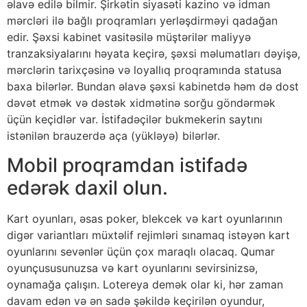
əlavə edilə bilmir. Şirkətin siyasəti kazino və idman
mərcləri ilə bağlı proqramları yerləşdirməyi qadağan
edir. Şəxsi kabinet vasitəsilə müştərilər maliyyə
tranzaksiyalarını həyata keçirə, şəxsi məlumatları dəyişə,
mərclərin tarixçəsinə və loyallıq proqramında statusa
baxa bilərlər. Bundan əlavə şəxsi kabinetdə həm də dost
dəvət etmək və dəstək xidmətinə sorğu göndərmək
üçün keçidlər var. İstifadəçilər bukmekerin saytını
istənilən brauzerdə aça (yükləyə) bilərlər.
Mobil proqramdan istifadə
edərək daxil olun.
Kart oyunları, əsas poker, blekcek və kart oyunlarının
digər variantları müxtəlif rejimləri sınamaq istəyən kart
oyunlarını sevənlər üçün çox maraqlı olacaq. Qumar
oyunçususunuzsa və kart oyunlarını sevirsinizsə,
oynamağa çalışın. Lotereya demək olar ki, hər zaman
davam edən və ən sadə şəkildə keçirilən oyundur,