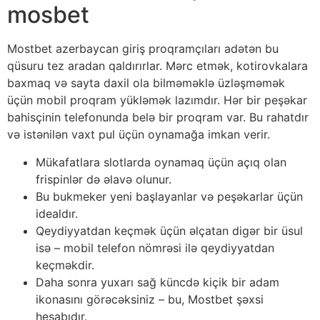
mosbet
Mostbet azerbaycan giriş proqramçıları adətən bu
qüsuru tez aradan qaldırırlar. Mərc etmək, kotirovkalara
baxmaq və sayta daxil ola bilməməklə üzləşməmək
üçün mobil proqram yükləmək lazımdır. Hər bir peşəkar
bahisçinin telefonunda belə bir proqram var. Bu rahatdır
və istənilən vaxt pul üçün oynamağa imkan verir.
Mükafatlara slotlarda oynamaq üçün açıq olan
frispinlər də əlavə olunur.
Bu bukmeker yeni başlayanlar və peşəkarlar üçün
idealdır.
Qeydiyyatdan keçmək üçün əlçatan digər bir üsul
isə – mobil telefon nömrəsi ilə qeydiyyatdan
keçməkdir.
Daha sonra yuxarı sağ küncdə kiçik bir adam
ikonasını görəcəksiniz – bu, Mostbet şəxsi
hesabıdır.