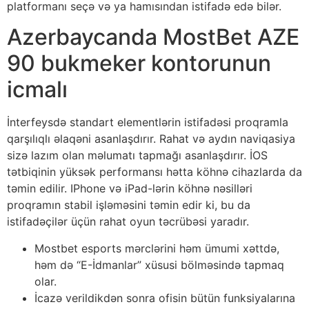
platformanı seçə və ya hamısından istifadə edə bilər.
Azerbaycanda MostBet AZE
90 bukmeker kontorunun
icmalı
İnterfeysdə standart elementlərin istifadəsi proqramla
qarşılıqlı əlaqəni asanlaşdırır. Rahat və aydın naviqasiya
sizə lazım olan məlumatı tapmağı asanlaşdırır. İOS
tətbiqinin yüksək performansı hətta köhnə cihazlarda da
təmin edilir. IPhone və iPad-lərin köhnə nəsilləri
proqramın stabil işləməsini təmin edir ki, bu da
istifadəçilər üçün rahat oyun təcrübəsi yaradır.
Mostbet esports mərclərini həm ümumi xəttdə,
həm də “E-İdmanlar” xüsusi bölməsində tapmaq
olar.
İcazə verildikdən sonra ofisin bütün funksiyalarına