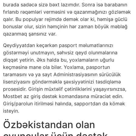
burada sadəcə sizə bəxt lazımdır. Sonra isə barabanın
fırlanıb rəqəmləri verməsini və qazanmağınızı gözləmək
qalır. Bu populyar rejimdə demək olar ki, həmişə güclü
bonuslar olur, sizin həmçinin hər zaman böyük məbləğ
qazanmaq şansınız var.
Qeydiyyatdan keçərkən pasport məlumatlarınızı
göstərməyi unutmayın, səhvsiz qeyd olunmalarına
diqqət yetirin. Əks halda bu, yoxlamaların uğurlu
keçməsinə mane ola bilər. Yoxlama, pasportun
taramasını və ya sayt Administrasiyasının sürücülük
lisenziyasını göndərməklə şəxsiyyətinizi təsdiqləmə
prosesidir. Girişin müxtəlif çətinliklərini yaşayırsınızsa,
Mostbet az giriş dəstək komandasına müraciət edin.
Giriş/parolun itirilməsi halında, sapportdan da kömək
isteyin.
Özbəkistandan olan