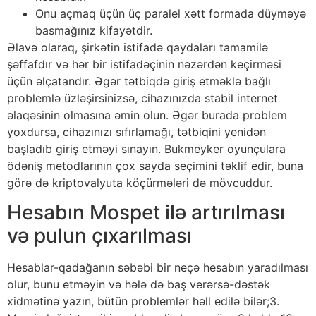
Onu açmaq üçün üç paralel xətt formada düyməyə
basmağınız kifayətdir.
Əlavə olaraq, şirkətin istifadə qaydaları tamamilə
şəffafdır və hər bir istifadəçinin nəzərdən keçirməsi
üçün əlçatandır. Əgər tətbiqdə giriş etməklə bağlı
problemlə üzləşirsinizsə, cihazınızda stabil internet
əlaqəsinin olmasına əmin olun. Əgər burada problem
yoxdursa, cihazınızı sıfırlamağı, tətbiqini yenidən
başladıb giriş etməyi sınayın. Bukmeyker oyunçulara
ödəniş metodlarının çox sayda seçimini təklif edir, buna
görə də kriptovalyuta köçürmələri də mövcuddur.
Hesabın Mospet ilə artırılması
və pulun çıxarılması
Hesablar-qadağanın səbəbi bir neçə hesabın yaradılması
olur, bunu etməyin və hələ də baş verərsə-dəstək
xidmətinə yazın, bütün problemlər həll edilə bilər;3.