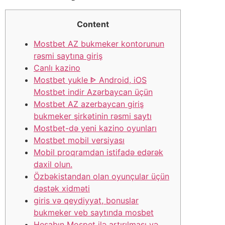
Content
Mostbet AZ bukmeker kontorunun
rəsmi saytına giriş
Canlı kazino
Mostbet yukle ᐈ Android, iOS
Mostbet indir Azərbaycan üçün
Mostbet AZ azerbaycan giriş
bukmeker şirkətinin rəsmi saytı
Mostbet-də yeni kazino oyunları
Mostbet mobil versiyası
Mobil proqramdan istifadə edərək
daxil olun.
Özbəkistandan olan oyunçular üçün
dəstək xidməti
giris və qeydiyyat, bonuslar
bukmeker veb saytında mosbet
Hesabın Mospet ilə artırılması və