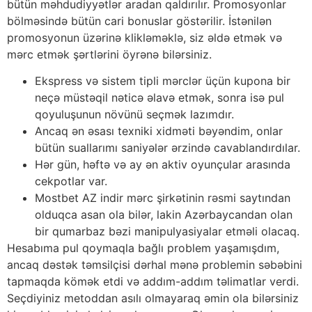
bütün məhdudiyyətlər aradan qaldırılır. Promosyonlar
bölməsində bütün cari bonuslar göstərilir. İstənilən
promosyonun üzərinə klikləməklə, siz əldə etmək və
mərc etmək şərtlərini öyrənə bilərsiniz.
Ekspress və sistem tipli mərclər üçün kupona bir
neçə müstəqil nəticə əlavə etmək, sonra isə pul
qoyuluşunun növünü seçmək lazımdır.
Ancaq ən əsası texniki xidməti bəyəndim, onlar
bütün suallarımı saniyələr ərzində cavablandırdılar.
Hər gün, həftə və ay ən aktiv oyunçular arasında
cekpotlar var.
Mostbet AZ indir mərc şirkətinin rəsmi saytından
olduqca asan ola bilər, lakin Azərbaycandan olan
bir qumarbaz bəzi manipulyasiyalar etməli olacaq.
Hesabıma pul qoymaqla bağlı problem yaşamışdım,
ancaq dəstək təmsilçisi dərhal mənə problemin səbəbini
tapmaqda kömək etdi və addım-addım təlimatlar verdi.
Seçdiyiniz metoddan asılı olmayaraq əmin ola bilərsiniz