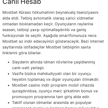
Canlı Hesab
Mostbet Küraso hökumətinin beynəlxalq lisenziyasını
əldə etdi. Tətbiq avtomatik olaraq xarici xidmətlər
olmadan bloklamadan keçir. Oyunçuların rəylərinə
əsasən, tətbiqi yaxşı optimallaşdırılıb və geniş
funksiyonalı ilə seçilir. Aşağıda smartfonunuza necə
Mostbet az indir edəcəyinizi göstərəcəyik. Bəzi internet
saytlarında istifadəçilər Mostbet tətbiqinin saxta
linklərini görə bilərlər.
Slayderin altında idman növlərinə çeşidlənmiş
canlı-xətt yerləşir.
Vəzifə büdcə məhdudiyyəti olan bir oyunçu
heyətini toplamaq və digər oyunçuları ötməkdir.
Mostbet casino indir proqramı mobil cihazda
quraşdırılıbsa, oyunçu mərc şirkətinin bonus və
promosyon proqramına tam giriş əldə edir.
Təklif olunan idmanlar arasında ən populyar