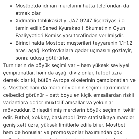
Mostbetdə idman mərclərini hətta telefondan da
etmək olar.
Xidmətin təhlükəsizliyi JAZ 9247 lisenziyası ilə
təmin edilir.Sənəd Kyurakao Hökumətinin Oyun
Fəaliyyətləri Komissiyası tərəfindən verilmişdir.
Birinci halda Mostbet müştəriləri təyyarənin 1.1–1.2
arası aşağı kotirovkalara qədər uçmasını gözləyir,
sonra uduşu götürürlər.
Turnirlərin də böyük seçimi var – həm yüksək səviyyəli
çempionatlar, həm də aşağı divizionlar, futbol üzrə
demək olar ki, bütün Avropa ölkələrinin çempionatları və
s. Mostbet həm də mərc növlərinin seçimi baxımından
cəlbedici görünür – xətt boyu ən kiçik əmsallardan riskli
variantlara qədər müxtəlif əmsallar və yekunlar
mövcuddur. Birləşdirilmiş mərclərin böyük seçimini təklif
edir. Futbol, ​​xokkey, basketbol üzrə statistikaya mərclər
geniş xətt üzrə, yüksək limitlərlə edilə bilər. Mostbet
həm də bonuslar və promosyonlar baxımından çox