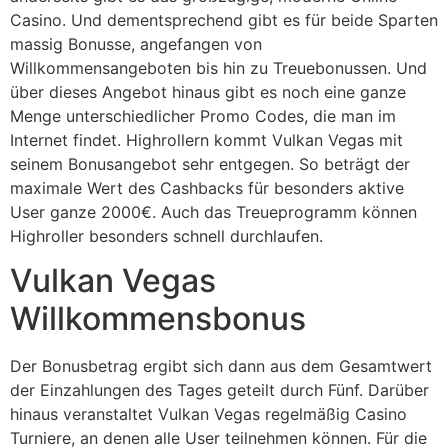
Casino. Und dementsprechend gibt es für beide Sparten
massig Bonusse, angefangen von
Willkommensangeboten bis hin zu Treuebonussen. Und
über dieses Angebot hinaus gibt es noch eine ganze
Menge unterschiedlicher Promo Codes, die man im
Internet findet. Highrollern kommt Vulkan Vegas mit
seinem Bonusangebot sehr entgegen. So beträgt der
maximale Wert des Cashbacks für besonders aktive
User ganze 2000€. Auch das Treueprogramm können
Highroller besonders schnell durchlaufen.
Vulkan Vegas
Willkommensbonus
Der Bonusbetrag ergibt sich dann aus dem Gesamtwert
der Einzahlungen des Tages geteilt durch Fünf. Darüber
hinaus veranstaltet Vulkan Vegas regelmäßig Casino
Turniere, an denen alle User teilnehmen können. Für die