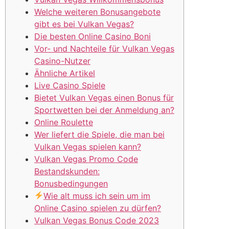
Welche weiteren Bonusangebote
gibt es bei Vulkan Vegas?
Die besten Online Casino Boni
Vor- und Nachteile für Vulkan Vegas
Casino-Nutzer
Ähnliche Artikel
Live Casino Spiele
Bietet Vulkan Vegas einen Bonus für
Sportwetten bei der Anmeldung an?
Online Roulette
Wer liefert die Spiele, die man bei
Vulkan Vegas spielen kann?
Vulkan Vegas Promo Code
Bestandskunden:
Bonusbedingungen
Wie alt muss ich sein um im
Online Casino spielen zu dürfen?
Vulkan Vegas Bonus Code 2023