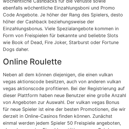
wöchentliche Cashbacks für die Verluste sowie
ebenfalls wöchentliche Einzahlungsboni und Promo
Code Angebote. Je höher der Rang des Spielers, desto
höher der Cashback beziehungsweise der
Einzahlungsbonus. Viele Spezialangebote kommen in
Form von Freispielen für bekannte und beliebte Slots
wie Book of Dead, Fire Joker, Starburst oder Fortune
Dogs daher.
Online Roulette
Neben all dem können diejenigen, die einen vulkan
vegas aktionscode besitzen, auch von anderen vulkan
vegas aktionscode profitieren. Bei der Registrierung auf
dieser Plattform haben neue Benutzer eine große Anzahl
von Angeboten zur Auswahl. Der vulkan vegas Bonus
für neue Spieler ist eine der besten Promotionen, die wir
derzeit in Online-Casinos finden können. Zunächst
einmal werden jedem Spieler 50 Freispiele angeboten,