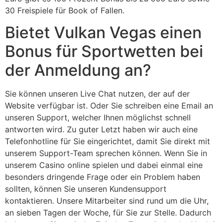
30 Freispiele für Book of Fallen.
Bietet Vulkan Vegas einen
Bonus für Sportwetten bei
der Anmeldung an?
Sie können unseren Live Chat nutzen, der auf der
Website verfügbar ist. Oder Sie schreiben eine Email an
unseren Support, welcher Ihnen möglichst schnell
antworten wird. Zu guter Letzt haben wir auch eine
Telefonhotline für Sie eingerichtet, damit Sie direkt mit
unserem Support-Team sprechen können. Wenn Sie in
unserem Casino online spielen und dabei einmal eine
besonders dringende Frage oder ein Problem haben
sollten, können Sie unseren Kundensupport
kontaktieren. Unsere Mitarbeiter sind rund um die Uhr,
an sieben Tagen der Woche, für Sie zur Stelle. Dadurch