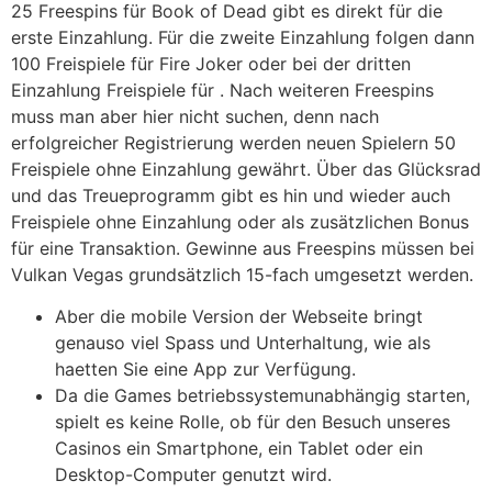
25 Freespins für Book of Dead gibt es direkt für die
erste Einzahlung. Für die zweite Einzahlung folgen dann
100 Freispiele für Fire Joker oder bei der dritten
Einzahlung Freispiele für . Nach weiteren Freespins
muss man aber hier nicht suchen, denn nach
erfolgreicher Registrierung werden neuen Spielern 50
Freispiele ohne Einzahlung gewährt. Über das Glücksrad
und das Treueprogramm gibt es hin und wieder auch
Freispiele ohne Einzahlung oder als zusätzlichen Bonus
für eine Transaktion. Gewinne aus Freespins müssen bei
Vulkan Vegas grundsätzlich 15-fach umgesetzt werden.
Aber die mobile Version der Webseite bringt
genauso viel Spass und Unterhaltung, wie als
haetten Sie eine App zur Verfügung.
Da die Games betriebssystemunabhängig starten,
spielt es keine Rolle, ob für den Besuch unseres
Casinos ein Smartphone, ein Tablet oder ein
Desktop-Computer genutzt wird.