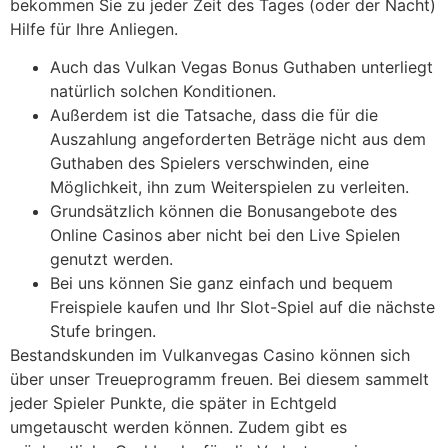
bekommen Sie zu jeder Zeit des Tages (oder der Nacht)
Hilfe für Ihre Anliegen.
Auch das Vulkan Vegas Bonus Guthaben unterliegt
natürlich solchen Konditionen.
Außerdem ist die Tatsache, dass die für die
Auszahlung angeforderten Beträge nicht aus dem
Guthaben des Spielers verschwinden, eine
Möglichkeit, ihn zum Weiterspielen zu verleiten.
Grundsätzlich können die Bonusangebote des
Online Casinos aber nicht bei den Live Spielen
genutzt werden.
Bei uns können Sie ganz einfach und bequem
Freispiele kaufen und Ihr Slot-Spiel auf die nächste
Stufe bringen.
Bestandskunden im Vulkanvegas Casino können sich
über unser Treueprogramm freuen. Bei diesem sammelt
jeder Spieler Punkte, die später in Echtgeld
umgetauscht werden können. Zudem gibt es