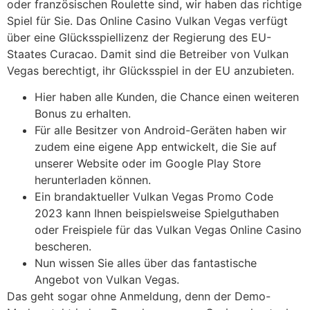
oder französischen Roulette sind, wir haben das richtige
Spiel für Sie. Das Online Casino Vulkan Vegas verfügt
über eine Glücksspiellizenz der Regierung des EU-
Staates Curacao. Damit sind die Betreiber von Vulkan
Vegas berechtigt, ihr Glücksspiel in der EU anzubieten.
Hier haben alle Kunden, die Chance einen weiteren
Bonus zu erhalten.
Für alle Besitzer von Android-Geräten haben wir
zudem eine eigene App entwickelt, die Sie auf
unserer Website oder im Google Play Store
herunterladen können.
Ein brandaktueller Vulkan Vegas Promo Code
2023 kann Ihnen beispielsweise Spielguthaben
oder Freispiele für das Vulkan Vegas Online Casino
bescheren.
Nun wissen Sie alles über das fantastische
Angebot von Vulkan Vegas.
Das geht sogar ohne Anmeldung, denn der Demo-