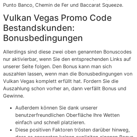
Punto Banco, Chemin de Fer und Baccarat Squeeze.
Vulkan Vegas Promo Code
Bestandskunden:
Bonusbedingungen
Allerdings sind diese zwei oben genannten Bonuscodes
nur aktivierbar, wenn Sie den entsprechenden Links auf
unserer Seite folgen. Den Bonus kann man sich
auszahlen lassen, wenn man die Bonusbedingungen von
Vulkan Vegas komplett erfüllt hat. Fordern Sie die
Auszahlung schon vorher an, dann verfällt Bonus und
Gewinne.
Außerdem können Sie dank unserer
benutzerfreundlichen Oberfläche Ihre Wetten
einfach und schnell platzieren.
Diese positiven Faktoren trösten darüber hinweg,
dass es ansonsten keinen expliziten eigenen Bonus