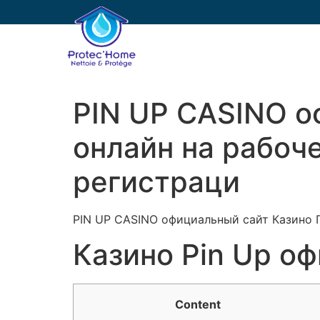
PROTEC’HOME
E
PIN UP CASINO о
онлайн на рабоче
регистраци
PIN UP CASINO официальный сайт Казино П
Казино Pin Up о
Content