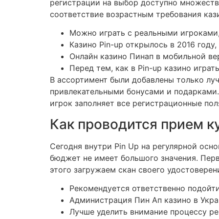
регистрации на выбор доступно множество
соответствие возрастным требования каз
Можно играть с реальными игроками,
Казино Pin-up открылось в 2016 году,
Онлайн казино Пинап в мобильной ве
Перед тем, как в Pin-up казино играт
В ассортимент были добавлены только лу
привлекательными бонусами и подарками. 
игрок заполняет все регистрационные пол
Как проводится прием ку
Сегодня внутри Pin Up на регулярной осн
бюджет не имеет большого значения. Пер
этого загружаем скан своего удостоверен
Рекомендуется ответственно подойти
Администрация Пин Ап казино в Укра
Лучше уделить внимание процессу ре