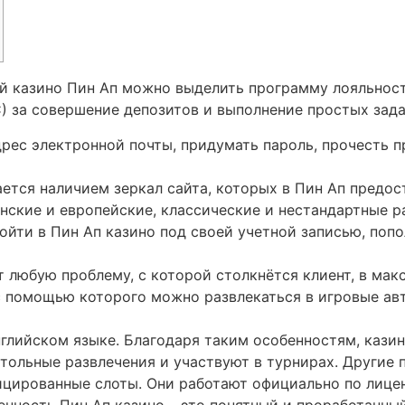
й казино Пин Ап можно выделить программу лояльност
C) за совершение депозитов и выполнение простых зада
ес электронной почты, придумать пароль, прочесть пр
ется наличием зеркал сайта, которых в Пин Ап предос
нские и европейские, классические и нестандартные р
войти в Пин Ап казино под своей учетной записью, попо
любую проблему, с которой столкнётся клиент, в мак
с помощью которого можно развлекаться в игровые ав
нглийском языке. Благодаря таким особенностям, кази
стольные развлечения и участвуют в турнирах. Другие
цированные слоты. Они работают официально по лицен
нность Пин Ап казино – это понятный и проработанный