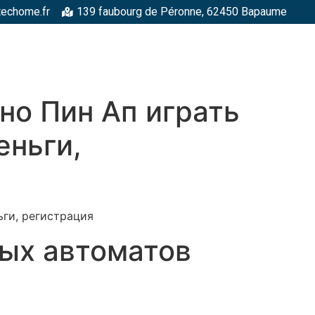
techome.fr
139 faubourg de Péronne, 62450 Bapaume
RGELLES
STRUCTURES MÉTALLIQUES
TOITURES
FAÇADE
но Пин Ап играть
еньги,
ьги, регистрация
вых автоматов