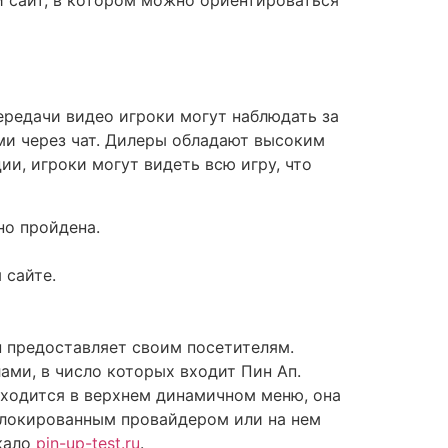
редачи видео игроки могут наблюдать за
ми через чат. Дилеры обладают высоким
и, игроки могут видеть всю игру, что
но пройдена.
 сайте.
п предоставляет cвоим посетителям.
ми, в число которых входит Пин Ап.
находится в верхнем динамичном меню, она
аблокированным провайдером или на нем
ркало
pin-up-test.ru
.