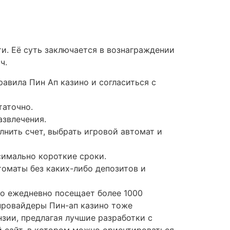
и. Её суть заключается в вознаграждении
ч.
авила Пин Ап казино и согласиться с
таточно.
азвлечения.
лнить счет, выбрать игровой автомат и
симально короткие сроки.
томаты без каких-либо депозитов и
но ежедневно посещает более 1000
 провайдеры Пин-ап казино тоже
зии, предлагая лучшие разработки с
 сайт, в котором можно ориентироваться