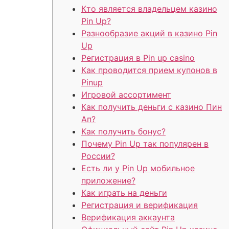
Кто является владельцем казино
Pin Up?
Разнообразие акций в казино Pin
Up
Регистрация в Pin up casino
Как проводится прием купонов в
Pinup
Игровой ассортимент
Как получить деньги с казино Пин
Ап?
Как получить бонус?
Почему Pin Up так популярен в
России?
Есть ли у Pin Up мобильное
приложение?
Как играть на деньги
Регистрация и верификация
Верификация аккаунта