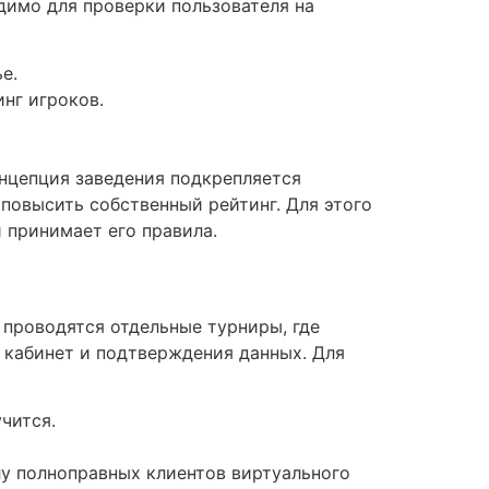
димо для проверки пользователя на
е.
инг игроков.
нцепция заведения подкрепляется
повысить собственный рейтинг. Для этого
 принимает его правила.
 проводятся отдельные турниры, где
 кабинет и подтверждения данных. Для
чится.
лу полноправных клиентов виртуального