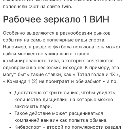
пополняли счет на сайте 1win.
Рабочее зеркало 1 ВИН
Особенно выделяются в разнообразии рынков
события на самые популярные виды спорта.
Например, в разделе футбола пользователь может
найти множество уникальных ставок
комбинированного типа, в которых сочетаются
одновременно несколько исходов. К примеру, это
могут быть такие ставки, как « Тотал голов и 1Х »,
« Команда 1 (2) не проиграет и обе забьют » и пр.
Достаточно открыть линию, чтобы увидеть
количество дисциплин, на которые можно
заключать пари.
Такое действие может расцениваться
компанией ван вин как попытка обмана.
Киберспорт – второй по популярности раздел