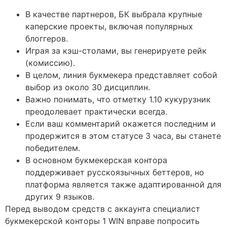
В качестве партнеров, БК выбрала крупные
каперские проекты, включая популярных
блоггеров.
Играя за кэш-столами, вы генерируете рейк
(комиссию).
В целом, линия букмекера представляет собой
выбор из около 30 дисциплин.
Важно понимать, что отметку 1.10 кукурузник
преодолевает практически всегда.
Если ваш комментарий окажется последним и
продержится в этом статусе 3 часа, вы станете
победителем.
В основном букмекерская контора
поддерживает русскоязычных беттеров, но
платформа является также адаптированной для
других 9 языков.
Перед выводом средств с аккаунта специалист
букмекерской конторы 1 WIN вправе попросить