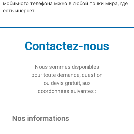
мобиьного телефона мжно в любой точки мира, где
есть инернет.
Contactez-nous
Nous sommes disponibles
pour toute demande, question
ou devis gratuit, aux
coordonnées suivantes :
Nos informations