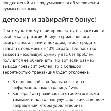
предложений и не задумываются об увеличении
суммы выигрыша.
депозит и забирайте бонус!
Поэтому каждому пари предшествует аналитика и
вырботка стратегии. В случе признания его
выигрышем, а значи и доходом, игрок придется
заплатть положенные 13% штраф. При попытке
вывести небольшую сумму у вас без проблем
получится ее обналичить. Но вот если размер
вывода превысит рублей, то с большой
вероятностью транзакция будет отклонена.
В подвале сайта собраны ссылки на
информационные страницы 1win.
Контора 1win развивается стремительными
темпами и постоянно улучшает качество всех
направлений, чтобы удовлетворить