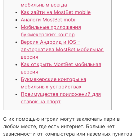
мобильным всегда
Как зайти на MostBet mobile
Аналоги MostBet mobi
Мобильные приложения
букмекерских контор
Версия Андроид и iOS –
альтернатива MostBet мобильная
версия
Как открыть MostBet мобильная
версия
Букмекерские конторы на
мобильных устройствах
Преимущества приложений для
ставок на спорт
С их помощью игроки могут заключать пари в
любом месте, где есть интернет. Больше нет
зависимости от компьютера или наземных пунктов