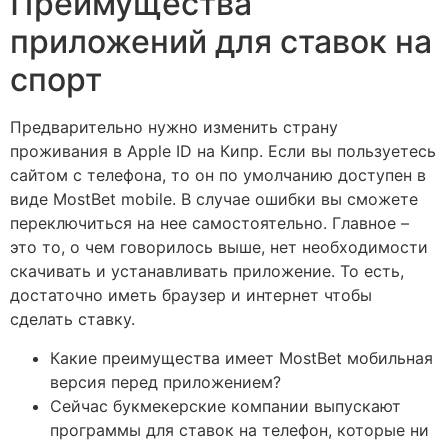
Преимущества
приложений для ставок на
спорт
Предварительно нужно изменить страну
проживания в Apple ID на Кипр. Если вы пользуетесь
сайтом с телефона, то он по умолчанию доступен в
виде MostBet mobile. В случае ошибки вы сможете
переключиться на нее самостоятельно. Главное –
это то, о чем говорилось выше, нет необходимости
скачивать и устанавливать приложение. То есть,
достаточно иметь браузер и интернет чтобы
сделать ставку.
Какие преимущества имеет MostBet мобильная
версия перед приложением?
Сейчас букмекерские компании выпускают
программы для ставок на телефон, которые ни