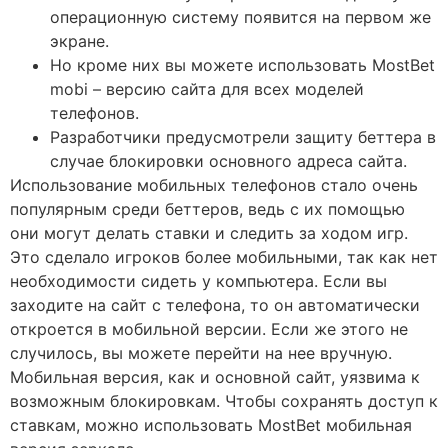
операционную систему появится на первом же
экране.
Но кроме них вы можете использовать MostBet
mobi – версию сайта для всех моделей
телефонов.
Разработчики предусмотрели защиту беттера в
случае блокировки основного адреса сайта.
Использование мобильных телефонов стало очень
популярным среди беттеров, ведь с их помощью
они могут делать ставки и следить за ходом игр.
Это сделало игроков более мобильными, так как нет
необходимости сидеть у компьютера. Если вы
заходите на сайт с телефона, то он автоматически
откроется в мобильной версии. Если же этого не
случилось, вы можете перейти на нее вручную.
Мобильная версия, как и основной сайт, уязвима к
возможным блокировкам. Чтобы сохранять доступ к
ставкам, можно использовать MostBet мобильная