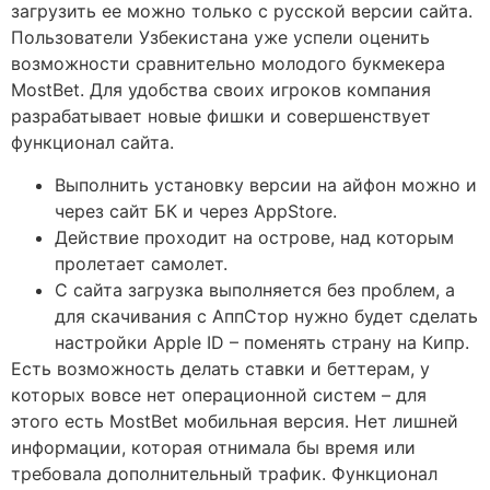
загрузить ее можно только с русской версии сайта.
Пользователи Узбекистана уже успели оценить
возможности сравнительно молодого букмекера
MostBet. Для удобства своих игроков компания
разрабатывает новые фишки и совершенствует
функционал сайта.
Выполнить установку версии на айфон можно и
через сайт БК и через AppStore.
Действие проходит на острове, над которым
пролетает самолет.
С сайта загрузка выполняется без проблем, а
для скачивания с АппСтор нужно будет сделать
настройки Apple ID – поменять страну на Кипр.
Есть возможность делать ставки и беттерам, у
которых вовсе нет операционной систем – для
этого есть MostBet мобильная версия. Нет лишней
информации, которая отнимала бы время или
требовала дополнительный трафик. Функционал