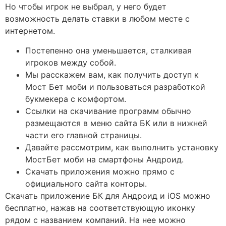
Но чтобы игрок не выбрал, у него будет
возможность делать ставки в любом месте с
интернетом.
Постепенно она уменьшается, сталкивая
игроков между собой.
Мы расскажем вам, как получить доступ к
Мост Бет моби и пользоваться разработкой
букмекера с комфортом.
Ссылки на скачивание программ обычно
размещаются в меню сайта БК или в нижней
части его главной страницы.
Давайте рассмотрим, как выполнить установку
МостБет моби на смартфоны Андроид.
Скачать приложения можно прямо с
официального сайта конторы.
Скачать приложение БК для Андроид и iOS можно
бесплатно, нажав на соответствующую иконку
рядом с названием компаний. На нее можно