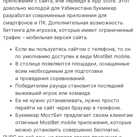
приложение с сайта, или перейдя в App Store. Этот
довольно молодой для Узбекистана букмекер
разработал современные приложения для
смартфонов и ПК. Дополнительная возможность
беттинга для игроков, которые имеют ограниченный
трафик – мобильная версия сайта.
Если вы пользуетесь сайтом с телефона, то он
по умолчанию доступен в виде MostBet mobile.
В столице появляются площадки, оснащенные
всем необходимым для подготовки
и проведения соревнований.
Победителем раунда становится последний
выживший игрок или команда.
Ее не нужно устанавливать, нужно просто
перейти на сайт через браузер в телефоне.
Букмекер МостБет предлагает своим клиентам
отличные MostBet mobile приложения, которые
можно установить совершенно бесплатно.
PUBG по сей день не теряет своего признания и