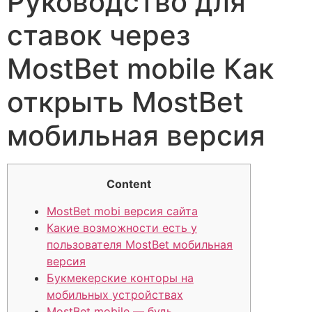
Руководство для
ставок через
MostBet mobile Как
открыть MostBet
мобильная версия
Content
MostBet mobi версия сайта
Какие возможности есть у
пользователя MostBet мобильная
версия
Букмекерские конторы на
мобильных устройствах
MostBet mobile — будь