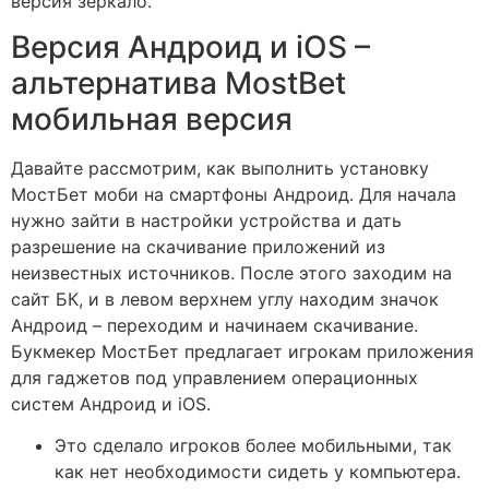
версия зеркало.
Версия Андроид и iOS –
альтернатива MostBet
мобильная версия
Давайте рассмотрим, как выполнить установку
МостБет моби на смартфоны Андроид. Для начала
нужно зайти в настройки устройства и дать
разрешение на скачивание приложений из
неизвестных источников. После этого заходим на
сайт БК, и в левом верхнем углу находим значок
Андроид – переходим и начинаем скачивание.
Букмекер МостБет предлагает игрокам приложения
для гаджетов под управлением операционных
систем Андроид и iOS.
Это сделало игроков более мобильными, так
как нет необходимости сидеть у компьютера.