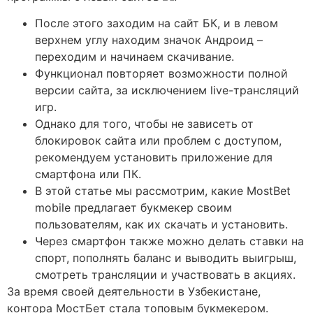
После этого заходим на сайт БК, и в левом
верхнем углу находим значок Андроид –
переходим и начинаем скачивание.
Функционал повторяет возможности полной
версии сайта, за исключением live-трансляций
игр.
Однако для того, чтобы не зависеть от
блокировок сайта или проблем с доступом,
рекомендуем установить приложение для
смартфона или ПК.
В этой статье мы рассмотрим, какие MostBet
mobile предлагает букмекер своим
пользователям, как их скачать и установить.
Через смартфон также можно делать ставки на
спорт, пополнять баланс и выводить выигрыш,
смотреть трансляции и участвовать в акциях.
За время своей деятельности в Узбекистане,
контора МостБет стала топовым букмекером.