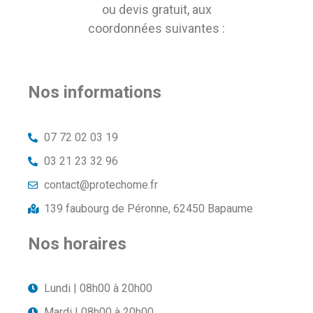
ou devis gratuit, aux
coordonnées suivantes :
Nos informations
07 72 02 03 19
03 21 23 32 96
contact@protechome.fr
139 faubourg de Péronne, 62450 Bapaume
Nos horaires
Lundi | 08h00 à 20h00
Mardi | 08h00 à 20h00