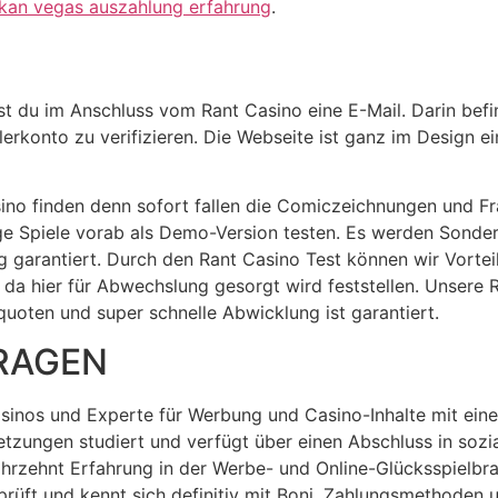
lkan vegas auszahlung erfahrung
.
tst du im Anschluss vom Rant Casino eine E-Mail. Darin befin
erkonto zu verifizieren. Die Webseite ist ganz im Design e
ino finden denn sofort fallen die Comiczeichnungen und F
inige Spiele vorab als Demo-Version testen. Es werden Sond
garantiert. Durch den Rant Casino Test können wir Vorteil
er, da hier für Abwechslung gesorgt wird feststellen. Unsere
uoten und super schnelle Abwicklung ist garantiert.
FRAGEN
sinos und Experte für Werbung und Casino-Inhalte mit einer
etzungen studiert und verfügt über einen Abschluss in soz
ahrzehnt Erfahrung in der Werbe- und Online-Glücksspiel
rüft und kennt sich definitiv mit Boni, Zahlungsmethoden u