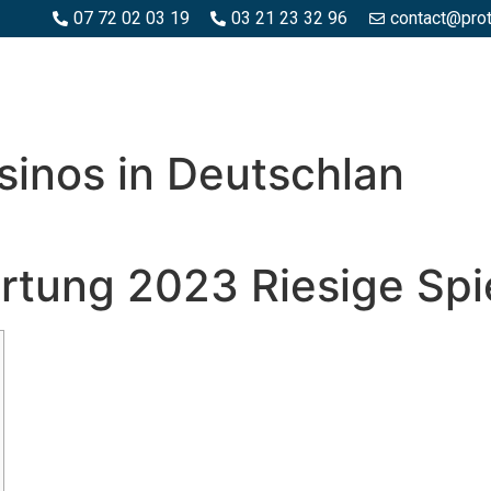
07 72 02 03 19
03 21 23 32 96
contact@pro
SPACES BOIS
ESPACES BÉTON ET PIERRE
PISCINE ET MA
asinos in Deutschlan
rtung 2023 Riesige Spi