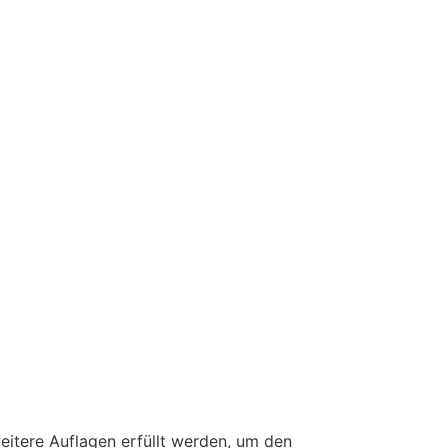
eitere Auflagen erfüllt werden, um den