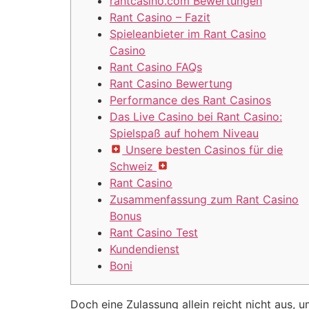
rantcasino.com Bewertungen
Rant Casino – Fazit
Spieleanbieter im Rant Casino
Casino
Rant Casino FAQs
Rant Casino Bewertung
Performance des Rant Casinos
Das Live Casino bei Rant Casino:
Spielspaß auf hohem Niveau
Unsere besten Casinos für die
Schweiz
Rant Casino
Zusammenfassung zum Rant Casino
Bonus
Rant Casino Test
Kundendienst
Boni
Doch eine Zulassung allein reicht nicht aus,