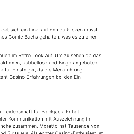
det sich ein Link, auf den du klicken musst,
ines Comic Buchs gehalten, was es zu einer
rauen im Retro Look auf. Um zu sehen ob das
eraktionen, Rubbellose und Bingo angeboten
e für Einsteiger, da die Menüführung
 Rant Casino Erfahrungen bei den Ein-
 Leidenschaft für Blackjack. Er hat
ialer Kommunikation mit Auszeichnung im
branche zusammen. Moretto hat Tausende von
nd Slots aus. Als echter Casino-Enthusiast ist