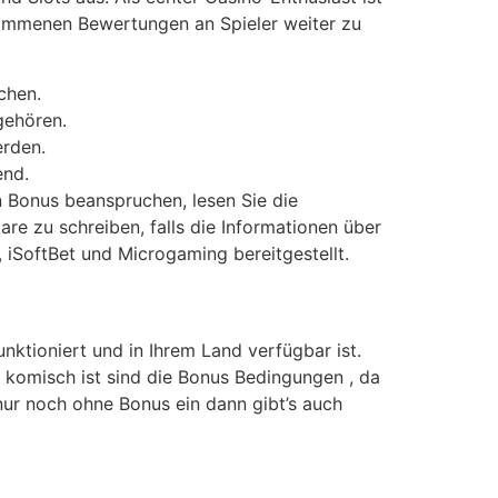
nommenen Bewertungen an Spieler weiter zu
chen.
gehören.
erden.
end.
en Bonus beanspruchen, lesen Sie die
re zu schreiben, falls die Informationen über
iSoftBet und Microgaming bereitgestellt.
unktioniert und in Ihrem Land verfügbar ist.
 komisch ist sind die Bonus Bedingungen , da
ur noch ohne Bonus ein dann gibt’s auch