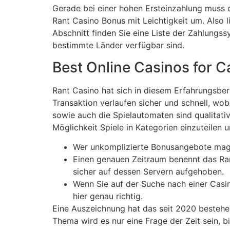
Gerade bei einer hohen Ersteinzahlung muss d
Rant Casino Bonus mit Leichtigkeit um. Also 
Abschnitt finden Sie eine Liste der Zahlungss
bestimmte Länder verfügbar sind.
Best Online Casinos for 
Rant Casino hat sich in diesem Erfahrungsbe
Transaktion verlaufen sicher und schnell, wo
sowie auch die Spielautomaten sind qualitati
Möglichkeit Spiele in Kategorien einzuteilen u
Wer unkomplizierte Bonusangebote mag, d
Einen genauen Zeitraum benennt das Ran
sicher auf dessen Servern aufgehoben.
Wenn Sie auf der Suche nach einer Casino
hier genau richtig.
Eine Auszeichnung hat das seit 2020 bestehe
Thema wird es nur eine Frage der Zeit sein,