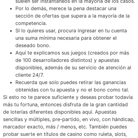
suelen ser instantáneos en la mayoría de los casos.
Por lo demás, merece la pena destacar una
sección de ofertas que supera a la mayoría de la
competencia.
SI lo quieres usar, procura ingresar en tu cuenta
una suma mínima necesaria para obtener el
deseado bono.
Aquí te explicamos sus juegos (creados por más
de 100 desarrolladores distintos) y apuestas
disponibles, además de su servicio de atención al
cliente 24/7.
Recuerda que solo puedes retirar las ganancias
obtenidas con tu apuesta y no el bono como tal.
Si esto no te parece suficiente y deseas probar todavía
más tu fortuna, entonces disfruta de la gran cantidad
de loterías diferentes disponibles aquí. Apuestas
sencillas y múltiples, pre-partido, en vivo, con hándicap,
marcador exacto, más / menos, etc. También puedes
probar suerte en títulos de casino como ruleta, slots,