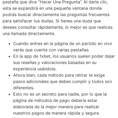
pestaña que dice “Hacer Una Pregunta”. Al darle clic,
esta se expandirá en una pequeña ventana donde
podrás buscar directamente las preguntas frecuentes
para satisfacer tus dudas. Si tienes una duda que
desees consultar rápidamente, lo mejor es que realices
una llamada directamente.
Cuando entres en la página de un partido en vivo
verás que cuenta con varias pestañas.
En la app de 1xbet, los usuarios suelen poder dejar
sus reseñas y valoraciones basadas en su
experiencia usándola.
Ahora bien, cada método para retirar te exige
pasos adicionales que debes cumplir y todos son
diferentes.
Esto no es un secreto para nadie, por lo que la
página de métodos de pago debería estar
elaborada de la mejor manera para realizar
nuestros pagos de manera rápida y segura.