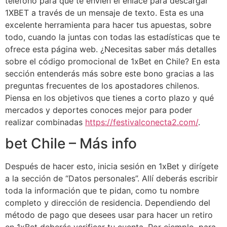
teléfono para que te envíen el enlace para descargar
1XBET a través de un mensaje de texto. Esta es una
excelente herramienta para hacer tus apuestas, sobre
todo, cuando la juntas con todas las estadísticas que te
ofrece esta página web. ¿Necesitas saber más detalles
sobre el código promocional de 1xBet en Chile? En esta
sección entenderás más sobre este bono gracias a las
preguntas frecuentes de los apostadores chilenos.
Piensa en los objetivos que tienes a corto plazo y qué
mercados y deportes conoces mejor para poder
realizar combinadas
https://festivalconecta2.com/
.
bet Chile – Más info
Después de hacer esto, inicia sesión en 1xBet y dirígete
a la sección de “Datos personales”. Allí deberás escribir
toda la información que te pidan, como tu nombre
completo y dirección de residencia. Dependiendo del
método de pago que desees usar para hacer un retiro
en 1xBet deberás verificar tu cuenta. Por ejemplo, para