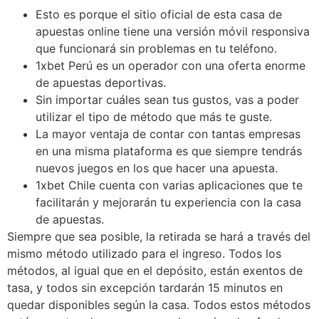
Esto es porque el sitio oficial de esta casa de
apuestas online tiene una versión móvil responsiva
que funcionará sin problemas en tu teléfono.
1xbet Perú es un operador con una oferta enorme
de apuestas deportivas.
Sin importar cuáles sean tus gustos, vas a poder
utilizar el tipo de método que más te guste.
La mayor ventaja de contar con tantas empresas
en una misma plataforma es que siempre tendrás
nuevos juegos en los que hacer una apuesta.
1xbet Chile cuenta con varias aplicaciones que te
facilitarán y mejorarán tu experiencia con la casa
de apuestas.
Siempre que sea posible, la retirada se hará a través del
mismo método utilizado para el ingreso. Todos los
métodos, al igual que en el depósito, están exentos de
tasa, y todos sin excepción tardarán 15 minutos en
quedar disponibles según la casa. Todos estos métodos