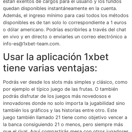
están exentos de cargos para el usuario y los fundos
quedan disponibles instantáneamente en la cuenta.
Además, el ingreso mínimo para casi todos los métodos
disponibles es de tan solo lo correspondiente a 1 euros
o dólar americano. Podrías escribirles a través del chat
en vivo y en directo o enviarles un correo electrónico a
info-es@1xbet-team.com.
Usar la aplicación 1xbet
tiene varias ventajas:
Podrás ver desde los slots más simples y clásico, como
por ejemplo el típico juego de las frutas. O también
podrás disfrutar de los juegos más novedosos e
innovadores donde no solo importa la jugabilidad sino
también los gráficos y las historias entre otro. Este
juego también llamado 21 tiene como objetivo vencer a
la banca consiguiendo 21 o menos, pero siempre más
que el rival. Aquí compartirás mesa con otros jugadores