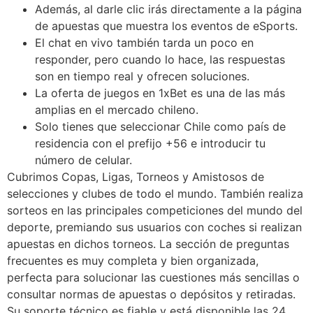
Además, al darle clic irás directamente a la página
de apuestas que muestra los eventos de eSports.
El chat en vivo también tarda un poco en
responder, pero cuando lo hace, las respuestas
son en tiempo real y ofrecen soluciones.
La oferta de juegos en 1xBet es una de las más
amplias en el mercado chileno.
Solo tienes que seleccionar Chile como país de
residencia con el prefijo +56 e introducir tu
número de celular.
Cubrimos Copas, Ligas, Torneos y Amistosos de
selecciones y clubes de todo el mundo. También realiza
sorteos en las principales competiciones del mundo del
deporte, premiando sus usuarios con coches si realizan
apuestas en dichos torneos. La sección de preguntas
frecuentes es muy completa y bien organizada,
perfecta para solucionar las cuestiones más sencillas o
consultar normas de apuestas o depósitos y retiradas.
Su soporte técnico es fiable y está disponible las 24