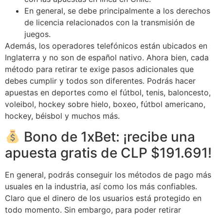
En general, se debe principalmente a los derechos
de licencia relacionados con la transmisión de
juegos.
Además, los operadores telefónicos están ubicados en
Inglaterra y no son de español nativo. Ahora bien, cada
método para retirar te exige pasos adicionales que
debes cumplir y todos son diferentes. Podrás hacer
apuestas en deportes como el fútbol, tenis, baloncesto,
voleibol, hockey sobre hielo, boxeo, fútbol americano,
hockey, béisbol y muchos más.
Bono de 1xBet: ¡recibe una
apuesta gratis de CLP $191.691!
En general, podrás conseguir los métodos de pago más
usuales en la industria, así como los más confiables.
Claro que el dinero de los usuarios está protegido en
todo momento. Sin embargo, para poder retirar