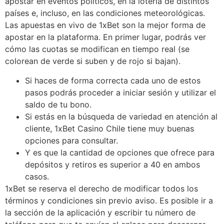
apostar en eventos políticos, en la lotería de distintos
países e, incluso, en las condiciones meteorológicas.
Las apuestas en vivo de 1xBet son la mejor forma de
apostar en la plataforma. En primer lugar, podrás ver
cómo las cuotas se modifican en tiempo real (se
colorean de verde si suben y de rojo si bajan).
Si haces de forma correcta cada uno de estos
pasos podrás proceder a iniciar sesión y utilizar el
saldo de tu bono.
Si estás en la búsqueda de variedad en atención al
cliente, 1xBet Casino Chile tiene muy buenas
opciones para consultar.
Y es que la cantidad de opciones que ofrece para
depósitos y retiros es superior a 40 en ambos
casos.
1xBet se reserva el derecho de modificar todos los
términos y condiciones sin previo aviso. Es posible ir a
la sección de la aplicación y escribir tu número de