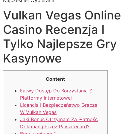
Najczęściej Wybierane
Vulkan Vegas Online
Casino Recenzja I
Tylko Najlepsze Gry
Kasynowe
Content
Łatwy Dostęp Do Korzystania Z
Platformy Internetowej
Licencja I Bezpieczeństwo Gracza
W Vulkan Vegas
Jaki Bonus Otrzymam Za Płatność
Dokonaną Przez Paysafecard?
Bonus „witamy”