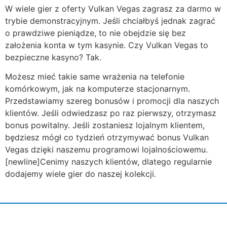
W wiele gier z oferty Vulkan Vegas zagrasz za darmo w
trybie demonstracyjnym. Jeśli chciałbyś jednak zagrać
o prawdziwe pieniądze, to nie obejdzie się bez
założenia konta w tym kasynie. Czy Vulkan Vegas to
bezpieczne kasyno? Tak.
Możesz mieć takie same wrażenia na telefonie
komórkowym, jak na komputerze stacjonarnym.
Przedstawiamy szereg bonusów i promocji dla naszych
klientów. Jeśli odwiedzasz po raz pierwszy, otrzymasz
bonus powitalny. Jeśli zostaniesz lojalnym klientem,
będziesz mógł co tydzień otrzymywać bonus Vulkan
Vegas dzięki naszemu programowi lojalnościowemu.
[newline]Cenimy naszych klientów, dlatego regularnie
dodajemy wiele gier do naszej kolekcji.