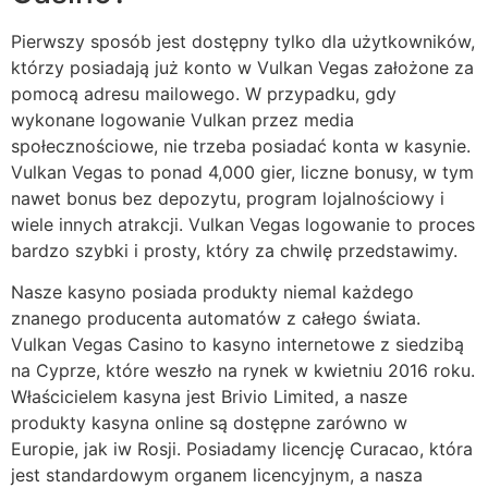
Pierwszy sposób jest dostępny tylko dla użytkowników,
którzy posiadają już konto w Vulkan Vegas założone za
pomocą adresu mailowego. W przypadku, gdy
wykonane logowanie Vulkan przez media
społecznościowe, nie trzeba posiadać konta w kasynie.
Vulkan Vegas to ponad 4,000 gier, liczne bonusy, w tym
nawet bonus bez depozytu, program lojalnościowy i
wiele innych atrakcji. Vulkan Vegas logowanie to proces
bardzo szybki i prosty, który za chwilę przedstawimy.
Nasze kasyno posiada produkty niemal każdego
znanego producenta automatów z całego świata.
Vulkan Vegas Casino to kasyno internetowe z siedzibą
na Cyprze, które weszło na rynek w kwietniu 2016 roku.
Właścicielem kasyna jest Brivio Limited, a nasze
produkty kasyna online są dostępne zarówno w
Europie, jak iw Rosji. Posiadamy licencję Curacao, która
jest standardowym organem licencyjnym, a nasza