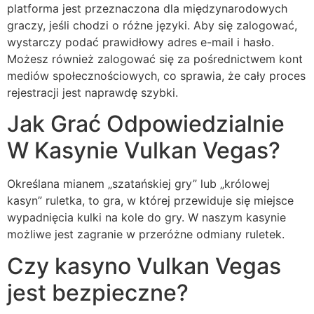
platforma jest przeznaczona dla międzynarodowych
graczy, jeśli chodzi o różne języki. Aby się zalogować,
wystarczy podać prawidłowy adres e-mail i hasło.
Możesz również zalogować się za pośrednictwem kont
mediów społecznościowych, co sprawia, że ​​cały proces
rejestracji jest naprawdę szybki.
Jak Grać Odpowiedzialnie
W Kasynie Vulkan Vegas?
Określana mianem „szatańskiej gry” lub „królowej
kasyn” ruletka, to gra, w której przewiduje się miejsce
wypadnięcia kulki na kole do gry. W naszym kasynie
możliwe jest zagranie w przeróżne odmiany ruletek.
Czy kasyno Vulkan Vegas
jest bezpieczne?