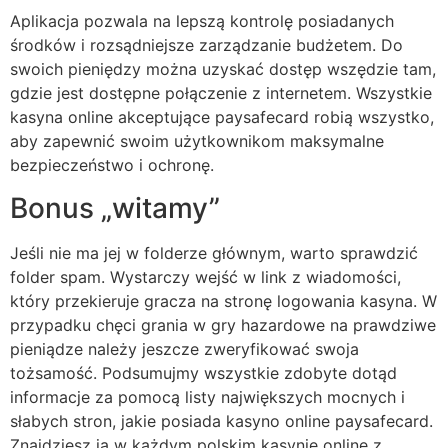
Aplikacja pozwala na lepszą kontrolę posiadanych
środków i rozsądniejsze zarządzanie budżetem. Do
swoich pieniędzy można uzyskać dostęp wszędzie tam,
gdzie jest dostępne połączenie z internetem. Wszystkie
kasyna online akceptujące paysafecard robią wszystko,
aby zapewnić swoim użytkownikom maksymalne
bezpieczeństwo i ochronę.
Bonus „witamy”
Jeśli nie ma jej w folderze głównym, warto sprawdzić
folder spam. Wystarczy wejść w link z wiadomości,
który przekieruje gracza na stronę logowania kasyna. W
przypadku chęci grania w gry hazardowe na prawdziwe
pieniądze należy jeszcze zweryfikować swoja
tożsamość. Podsumujmy wszystkie zdobyte dotąd
informacje za pomocą listy największych mocnych i
słabych stron, jakie posiada kasyno online paysafecard.
Znajdziesz ją w każdym polskim kasynie online z