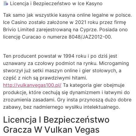
Licencja i Bezpieczeństwo w Ice Kasyno
Tak samo jak wszystkie kasyna online legalne w polsce.
Ice Casino zostało założone w 2021 roku przez firmę
Brivio Limited zarejestrowaną na Cyprze. Posiada ono
licencję Curacao o numerze 8048/JAZ2012-00.
Ten producent powstał w 1994 roku i po dziś jest
uznawany za czołowy podmiot na rynku. Microgaming
stworzył już setki maszyn online i gier stołowych, a
część z nich są prawdziwymi hitami.
http://vulkanvegas100.pl/
Ta kategoria gier obejmuje
produkcje, które cechują się dynamizmem i łatwymi do
zrozumienia zasadami. Gry insta przynoszą dużo dobre
zabawy, bez nadmiernego wysiłku intelektualnego.
Licencja I Bezpieczeństwo
Gracza W Vulkan Vegas