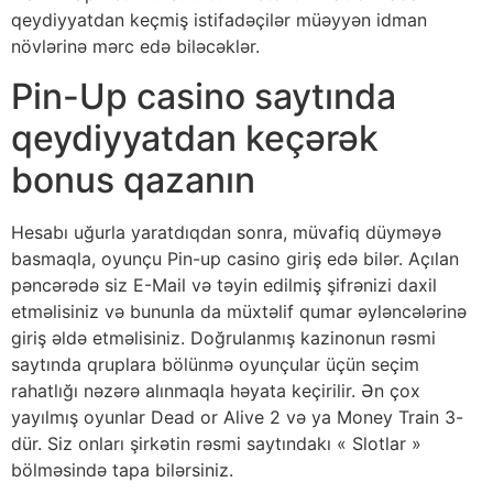
qeydiyyatdan keçmiş istifadəçilər müəyyən idman
növlərinə mərc edə biləcəklər.
Pin-Up casino saytında
qeydiyyatdan keçərək
bonus qazanın
Hesabı uğurla yaratdıqdan sonra, müvafiq düyməyə
basmaqla, oyunçu Pin-up casino giriş edə bilər. Açılan
pəncərədə siz E-Mail və təyin edilmiş şifrənizi daxil
etməlisiniz və bununla da müxtəlif qumar əyləncələrinə
giriş əldə etməlisiniz. Doğrulanmış kazinonun rəsmi
saytında qruplara bölünmə oyunçular üçün seçim
rahatlığı nəzərə alınmaqla həyata keçirilir. Ən çox
yayılmış oyunlar Dead or Alive 2 və ya Money Train 3-
dür. Siz onları şirkətin rəsmi saytındakı « Slotlar »
bölməsində tapa bilərsiniz.