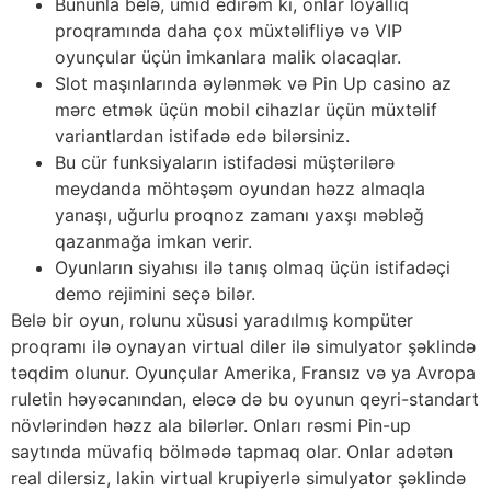
Bununla belə, ümid edirəm ki, onlar loyallıq
proqramında daha çox müxtəlifliyə və VIP
oyunçular üçün imkanlara malik olacaqlar.
Slot maşınlarında əylənmək və Pin Up casino az
mərc etmək üçün mobil cihazlar üçün müxtəlif
variantlardan istifadə edə bilərsiniz.
Bu cür funksiyaların istifadəsi müştərilərə
meydanda möhtəşəm oyundan həzz almaqla
yanaşı, uğurlu proqnoz zamanı yaxşı məbləğ
qazanmağa imkan verir.
Oyunların siyahısı ilə tanış olmaq üçün istifadəçi
demo rejimini seçə bilər.
Belə bir oyun, rolunu xüsusi yaradılmış kompüter
proqramı ilə oynayan virtual diler ilə simulyator şəklində
təqdim olunur. Oyunçular Amerika, Fransız və ya Avropa
ruletin həyəcanından, eləcə də bu oyunun qeyri-standart
növlərindən həzz ala bilərlər. Onları rəsmi Pin-up
saytında müvafiq bölmədə tapmaq olar. Onlar adətən
real dilersiz, lakin virtual krupiyerlə simulyator şəklində