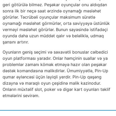
geri götürülə bilməz. Peşəkar oyunçular onu aldıqdan
sonra ilk bir neçə saat ərzində oynamağı məsləhət
görürlər. Təcrübəli oyunçular maksimum sürətlə
oynamağı məsləhət görmürlər, orta səviyyəyə üstünlük
verməyi məsləhət görürlər. Bunun sayəsində istifadəçi
oyunda daha uzun müddət qalır və beləliklə, udmaq
şansını artırır.
Oyunların geniş seçimi və səxavətli bonuslar cəlbedici
oyun platforması yaradır. Onlar həmçinin suallar və ya
problemlər zamanı kömək etməyə hazır olan peşəkar
dəstək komandasına malikdirlər. Ümumiyyətlə, Pin-Up
qumar əyləncəsi üçün layiqli yerdir. Pin-Up qəşəng
dizayna və maraqlı oyun çeşidinə malik kazinodur.
Onların müxtəlif slot, poker və digər kart oyunları təklif
etmələrini sevirəm.