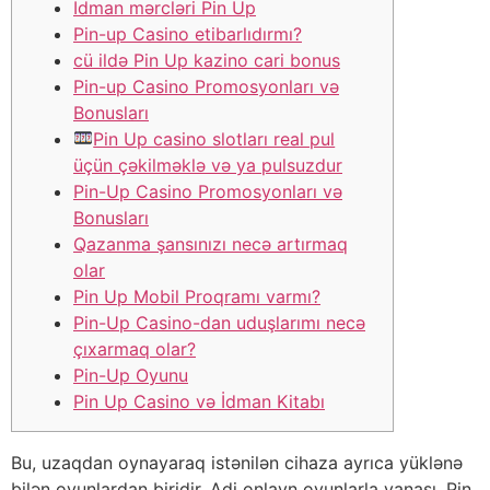
İdman mərcləri Pin Up
Pin-up Casino etibarlıdırmı?
cü ildə Pin Up kazino cari bonus
Pin-up Casino Promosyonları və
Bonusları
Pin Up casino slotları real pul
üçün çəkilməklə və ya pulsuzdur
Pin-Up Casino Promosyonları və
Bonusları
Qazanma şansınızı necə artırmaq
olar
Pin Up Mobil Proqramı varmı?
Pin-Up Casino-dan uduşlarımı necə
çıxarmaq olar?
Pin-Up Oyunu
Pin Up Casino və İdman Kitabı
Bu, uzaqdan oynayaraq istənilən cihaza ayrıca yüklənə
bilən oyunlardan biridir. Adi onlayn oyunlarla yanaşı, Pin