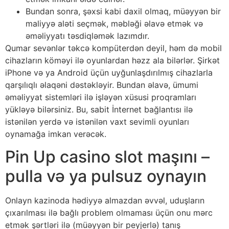
Bundan sonra, şəxsi kabi daxil olmaq, müəyyən bir
maliyyə aləti seçmək, məbləği əlavə etmək və
əməliyyatı təsdiqləmək lazımdır.
Qumar sevənlər təkcə kompüterdən deyil, həm də mobil
cihazların köməyi ilə oyunlardan həzz ala bilərlər. Şirkət
iPhone və ya Android üçün uyğunlaşdırılmış cihazlarla
qarşılıqlı əlaqəni dəstəkləyir. Bundan əlavə, ümumi
əməliyyat sistemləri ilə işləyən xüsusi proqramları
yükləyə bilərsiniz. Bu, sabit İnternet bağlantısı ilə
istənilən yerdə və istənilən vaxt sevimli oyunları
oynamağa imkan verəcək.
Pin Up casino slot maşını –
pulla və ya pulsuz oynayın
Onlayn kazinoda hədiyyə almazdan əvvəl, uduşların
çıxarılması ilə bağlı problem olmaması üçün onu mərc
etmək şərtləri ilə (müəyyən bir peyjerlə) tanış