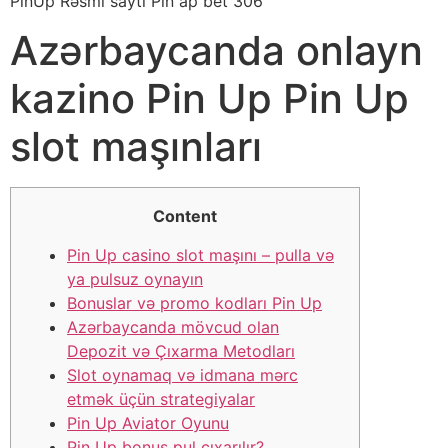
PinUp Rəsmi saytı Pin ap bet 306
Azərbaycanda onlayn
kazino Pin Up Pin Up
slot maşınları
Content
Pin Up casino slot maşını – pulla və
ya pulsuz oynayın
Bonuslar və promo kodları Pin Up
Azərbaycanda mövcud olan
Depozit və Çıxarma Metodları
Slot oynamaq və idmana mərc
etmək üçün strategiyalar
Pin Up Aviator Oyunu
Pin Up bonus pul çıxarılır?