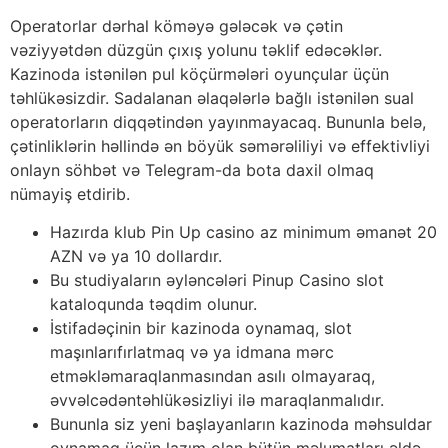
Operatorlar dərhal köməyə gələcək və çətin
vəziyyətdən düzgün çıxış yolunu təklif edəcəklər.
Kazinoda istənilən pul köçürmələri oyunçular üçün
təhlükəsizdir. Sadalanan əlaqələrlə bağlı istənilən sual
operatorların diqqətindən yayınmayacaq. Bununla belə,
çətinliklərin həllində ən böyük səmərəliliyi və effektivliyi
onlayn söhbət və Telegram-da bota daxil olmaq
nümayiş etdirib.
Hazırda klub Pin Up casino az minimum əmanət 20
AZN və ya 10 dollardır.
Bu studiyaların əyləncələri Pinup Casino slot
kataloqunda təqdim olunur.
İstifadəçinin bir kazinoda oynamaq, slot
maşınlarıfırlatmaq və ya idmana mərc
etməkləmaraqlanmasından asılı olmayaraq,
əvvəlcədəntəhlükəsizliyi ilə maraqlanmalıdır.
Bununla siz yeni başlayanların kazinoda məhsuldar
oynamaq üçün lazım olan bütün məlumatları əldə