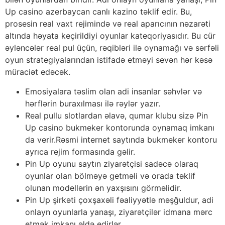
Up casino azerbaycan canlı kazino təklif edir. Bu,
prosesin real vaxt rejimində və real aparıcının nəzarəti
altında həyata keçirildiyi oyunlar kateqoriyasıdır. Bu cür
əyləncələr real pul üçün, rəqibləri ilə oynamağı və sərfəli
oyun strategiyalarından istifadə etməyi sevən hər kəsə
müraciət edəcək.
Emosiyalara təslim olan adi insanlar səhvlər və
hərflərin buraxılması ilə rəylər yazır.
Real pullu slotlardan əlavə, qumar klubu sizə Pin
Up casino bukmeker kontorunda oynamaq imkanı
da verir.Rəsmi internet saytında bukmeker kontoru
ayrıca rejim formasında gəlir.
Pin Up oyunu saytın ziyarətçisi sadəcə olaraq
oyunlar olan bölməyə getməli və orada təklif
olunan modellərin ən yaxşısını görməlidir.
Pin Up şirkəti çoxşaxəli fəaliyyətlə məşğuldur, adi
onlayn oyunlarla yanaşı, ziyarətçilər idmana mərc
etmək imkanı əldə edirlər.