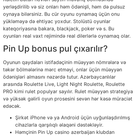
yerləşdirilib və siz onları həm ödənişli, həm də pulsuz
oynaya bilərsiniz. Bu cür oyunu oynamaq üçün onu
yükləməyə də ehtiyac yoxdur. Stolüstü oyunlar
kateqoriyasına bakara, blackjack, poker və s. Bu
oyunları real vaxt rejimində real dilerlərlə oynamaq olar.
Pin Up bonus pul çıxarılır?
Oyunun qaydaları istifadəçinin müəyyən nömrələrə və
təkər bölmələrinə mərc etməyi, onlar üçün müəyyən
ödənişləri almasını nəzərdə tutur. Azərbaycanlılar
arasında Roulette Live, Light Night Roulette, Roulette
PRO kimi rulet populyar sayılır. Rulet müəyyən strategiya
və yüksək gəlirli oyun prosesini sevən hər kəsə müraciət
edəcək.
Şirkət iPhone və ya Android üçün uyğunlaşdırılmış
cihazlarla qarşılıqlı əlaqəni dəstəkləyir.
Həmçinin Pin Up casino azerbaijan klubdan