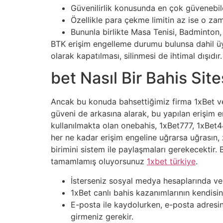
Güvenilirlik konusunda en çok güvenebilec
Özellikle para çekme limitin az ise o za
Bununla birlikte Masa Tenisi, Badminton, At
BTK erişim engelleme durumu bulunsa dahil üyel
olarak kapatılması, silinmesi de ihtimal dışıd
bet Nasıl Bir Bahis Site
Ancak bu konuda bahsettiğimiz firma 1xBet ve
güveni de arkasına alarak, bu yapılan erişim 
kullanılmakta olan onebahis, 1xBet777, 1xBet44
her ne kadar erişim engeline uğrarsa uğrasın,
birimini sistem ile paylaşmaları gerekecektir
tamamlamış oluyorsunuz
1xbet türkiye
.
İsterseniz sosyal medya hesaplarında veril
1xBet canlı bahis kazanımlarının kendisin
E-posta ile kaydolurken, e-posta adresiniz
girmeniz gerekir.