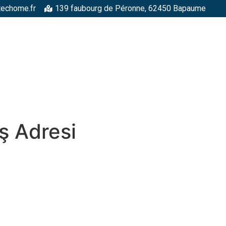
techome.fr
139 faubourg de Péronne, 62450 Bapaume
RGELLES
STRUCTURES MÉTALLIQUES
TOITURES
FAÇADE
ş Adresi