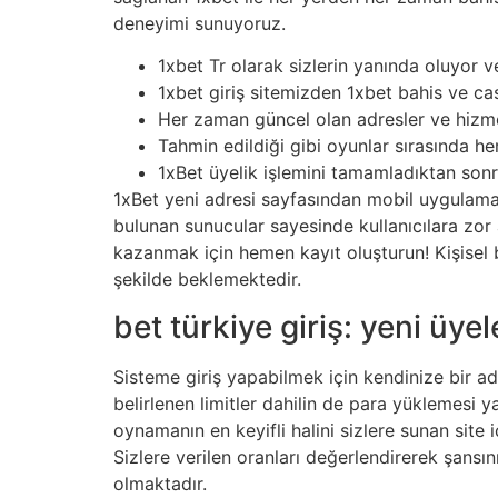
deneyimi sunuyoruz.
1xbet Tr olarak sizlerin yanında oluyor 
1xbet giriş sitemizden 1xbet bahis ve cas
Her zaman güncel olan adresler ve hizmet
Tahmin edildiği gibi oyunlar sırasında he
1xBet üyelik işlemini tamamladıktan sonra
1xBet yeni adresi sayfasından mobil uygulama in
bulunan sunucular sayesinde kullanıcılara zor
kazanmak için hemen kayıt oluşturun! Kişisel b
şekilde beklemektedir.
bet türkiye giriş: yeni üye
Sisteme giriş yapabilmek için kendinize bir 
belirlenen limitler dahilin de para yüklemesi y
oynamanın en keyifli halini sizlere sunan site 
Sizlere verilen oranları değerlendirerek şansını
olmaktadır.