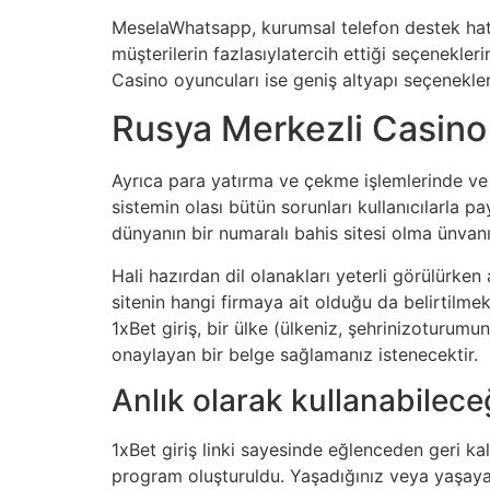
MeselaWhatsapp, kurumsal telefon destek hattı
müşterilerin fazlasıylatercih ettiği seçenekle
Casino oyuncuları ise geniş altyapı seçenekleri
Rusya Merkezli Casino 
Ayrıca para yatırma ve çekme işlemlerinde ve i
sistemin olası bütün sorunları kullanıcılarla 
dünyanın bir numaralı bahis sitesi olma ünvanın
Hali hazırdan dil olanakları yeterli görülürke
sitenin hangi firmaya ait olduğu da belirtilme
1xBet giriş, bir ülke (ülkeniz, şehrinizoturumu
onaylayan bir belge sağlamanız istenecektir.
Anlık olarak kullanabilece
1xBet giriş linki sayesinde eğlenceden geri 
program oluşturuldu. Yaşadığınız veya yaşayabil