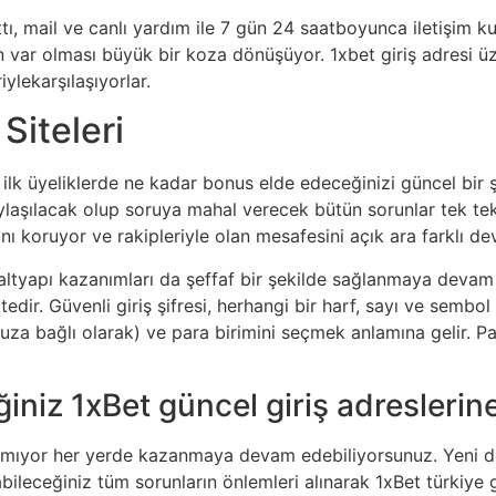
, mail ve canlı yardım ile 7 gün 24 saatboyunca iletişim ku
rin var olması büyük bir koza dönüşüyor. 1xbet giriş adresi 
ylekarşılaşıyorlar.
Siteleri
lk üyeliklerde ne kadar bonus elde edeceğinizi güncel bir şe
paylaşılacak olup soruya mahal verecek bütün sorunlar tek tek
ı koruyor ve rakipleriyle olan mesafesini açık ara farklı dev
n altyapı kazanımları da şeffaf bir şekilde sağlanmaya devam
ktedir. Güvenli giriş şifresi, herhangi bir harf, sayı ve sem
nuza bağlı olarak) ve para birimini seçmek anlamına gelir. Par
ğiniz 1xBet güncel giriş adreslerin
kalmıyor her yerde kazanmaya devam edebiliyorsunuz. Yeni de
eceğiniz tüm sorunların önlemleri alınarak 1xBet türkiye giri