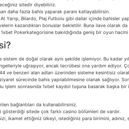
eğiniz sitedir diyebiliriz.
man daha fazla bahis yaparak paranı katlayabilirsin.
 Yarışı, Bilardo, Plaj Futbolu gibi dallar içinde bahisler yapı
erin kazandıkları bonuslar bekletilir. Buna ilave olarak da 
ır. 1xbet Pokerkategorisine bakıldığında geniş bir oyun hacm
si?
 sistem de doğal olarak aynı şekilde işlemiyor. Bu kadar y
engelleriyle uğraşıyor, ancak tecrübesi ona yardım ediyor. 
4 ve benzeri alan adları üzerinden sisteme kesintisiz olarak 
 ziyaret sürecinde bahis yapılabilmesine olanak sağlıyor. So
. Bu işlem sonrasında 1xbet kaydol tuşuna basarak başka bir
en bağlantıları da kullanabilirsiniz.
i gösterdiği sitede çok farklı casino bölümleri de vardır.
i, ikamet ettiğiniz ülkeyi, istediğiniz para birimini, adınız