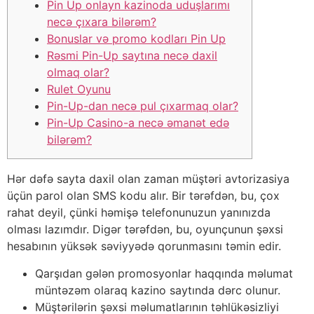
Pin Up onlayn kazinoda uduşlarımı
necə çıxara bilərəm?
Bonuslar və promo kodları Pin Up
Rəsmi Pin-Up saytına necə daxil
olmaq olar?
Rulet Oyunu
Pin-Up-dan necə pul çıxarmaq olar?
Pin-Up Casino-a necə əmanət edə
bilərəm?
Hər dəfə sayta daxil olan zaman müştəri avtorizasiya
üçün parol olan SMS kodu alır. Bir tərəfdən, bu, çox
rahat deyil, çünki həmişə telefonunuzun yanınızda
olması lazımdır. Digər tərəfdən, bu, oyunçunun şəxsi
hesabının yüksək səviyyədə qorunmasını təmin edir.
Qarşıdan gələn promosyonlar haqqında məlumat
müntəzəm olaraq kazino saytında dərc olunur.
Müştərilərin şəxsi məlumatlarının təhlükəsizliyi