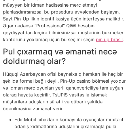
müəyyən bir idman hadisəsinə mərc etməyi
planlaşdırırsınızsa, bu proseduru əvvəlcədən başlayın.
Sayt Pin-Up ilkin identifikasiya üçün interfeysə malikdir.
Əgər nədənsə “Professional” QIWI hesabını
qeydiyyatdan keçirə bilmirsinizsə, müştərinin bukmeker
kontorunu yoxlamaq üçün bu seçimi seçin
pin up brasil
.
Pul çıxarmaq və əmanəti necə
doldurmaq olar?
Hüquqi Azərbaycan ofisi beynəlxalq həmkarı ilə heç bir
şəkildə formal bağlı deyil. Pin-Up casino bölməsi yoxdur
və idman mərc oyunları yerli qanunvericiliyə tam uyğun
olaraq həyata keçirilir. TsUPIS vasitəsilə işləmək
müştərilərə uduşların sürətli və etibarlı şəkildə
ödənilməsinə zəmanət verir.
Edir.Mobil cihazların köməyi ilə oyunçular müxtəlif
ödəniş xidmətlərinə uduşlarını çıxarmaqla pulla