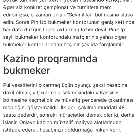
Əgər siz konkret çempionat və turnirlərə mərc
edirsinizsə, o zaman onları “Sevimlilər” bölməsinə əlavə
edin. Sonra Pin Up bukmeker kontorunun geniş xəttində
hər dəfə düzgün liqanı axtarmaq lazım deyil. Pin-Up
saylı bukmeker kontorundakı matçların siyahısı digər
bukmeker kontorlarından heç bir şəkildə fərqlənmir.
Kazino proqramında
bukmeker
Pul vəsaitlərini çıxarmaq üçün oyunçu şəxsi hesabına
daxil olmalı, « Çıxarma » sekmesindəki « Kassir »
bölməsinə keçməlidir və müvafiq pəncərədə çıxarılması
məbləğini göstərməlidir. İlk geri çəkilmə müddəti 48
saata qədərdir, sonrakı müraciətlər demək olar ki, dərhal
işlənir. Onlayn kazino müxtəlif maliyyə alətlərindən
istifadə edərək hesabınızı doldurmağa imkan verir.