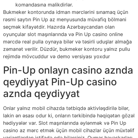
komandasına malikdirlər.
Bukmeker kontorunda idman mərclərini sınamaq üçün
rəsmi saytın Pin Up az menyusunda müvafiq bölməni
seçmək kifayətdir. Hazırda Azərbaycandan olan
oyunçular slot maşınlarında və Pin Up casino online
mərcdə real pulla oynaya bilər və təsirli uduşlar almağa
zəmanət verilir. Düzdür, bukmeker kontoru yalnız pullu
rejimdə mövcuddur və demo versiyası yoxdur
Pin-Up onlayn casino aznda
qeydiyyat Pin-Up casino
aznda qeydiyyat
Onlar yalnız mobil cihazda tətbiqdə aktivləşdirilə bilər,
lakin ən əsası odur ki, onların tərkibində həqiqətən gözəl
hədiyyələr var. Slot maşınlarında əylənmək və Pin Up
casino az mərc etmək üçün mobil cihazlar üçün müxtəlif
variantlardan istifadə edə bilərsiniz. Qumar həvəskarları