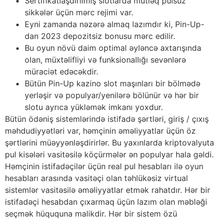
Sertifikatlaşdırılmış slotlarda mütləq pulsuz
sikkələr üçün mərc rejimi var.
Eyni zamanda nəzərə almaq lazımdır ki, Pin-Up-
dan 2023 depozitsiz bonusu mərc edilir.
Bu oyun növü daim optimal əyləncə axtarışında
olan, müxtəlifliyi və funksionallığı sevənlərə
müraciət edəcəkdir.
Bütün Pin-Up kazino slot maşınları bir bölmədə
yerləşir və populyar/yenilərə bölünür və hər bir
slotu ayrıca yükləmək imkanı yoxdur.
Bütün ödəniş sistemlərində istifadə şərtləri, giriş / çıxış
məhdudiyyətləri var, həmçinin əməliyyatlar üçün öz
şərtlərini müəyyənləşdirirlər. Bu yaxınlarda kriptovalyuta
pul kisələri vasitəsilə köçürmələr ən populyar hala gəldi.
Həmçinin istifadəçilər üçün real pul hesabları ilə oyun
hesabları arasında vasitəçi olan təhlükəsiz virtual
sistemlər vasitəsilə əməliyyatlar etmək rahatdır. Hər bir
istifadəçi hesabdan çıxarmaq üçün lazım olan məbləği
seçmək hüququna malikdir. Hər bir sistem özü