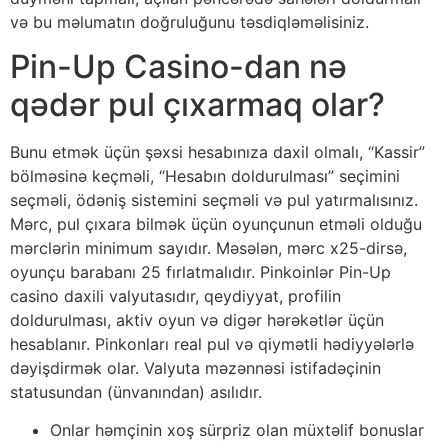
və bu məlumatın doğruluğunu təsdiqləməlisiniz.
Pin-Up Casino-dan nə
qədər pul çıxarmaq olar?
Bunu etmək üçün şəxsi hesabınıza daxil olmalı, “Kassir”
bölməsinə keçməli, “Hesabın doldurulması” seçimini
seçməli, ödəniş sistemini seçməli və pul yatırmalısınız.
Mərc, pul çıxara bilmək üçün oyunçunun etməli olduğu
mərclərin minimum sayıdır. Məsələn, mərc x25-dirsə,
oyunçu barabanı 25 fırlatmalıdır. Pinkoinlər Pin-Up
casino daxili valyutasıdır, qeydiyyat, profilin
doldurulması, aktiv oyun və digər hərəkətlər üçün
hesablanır. Pinkonları real pul və qiymətli hədiyyələrlə
dəyişdirmək olar. Valyuta məzənnəsi istifadəçinin
statusundan (ünvanından) asılıdır.
Onlar həmçinin xoş sürpriz olan müxtəlif bonuslar