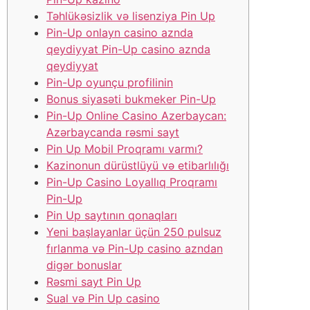
Təhlükəsizlik və lisenziya Pin Up
Pin-Up onlayn casino aznda
qeydiyyat Pin-Up casino aznda
qeydiyyat
Pin-Up oyunçu profilinin
Bonus siyasəti bukmeker Pin-Up
Pin-Up Online Casino Azerbaycan:
Azərbaycanda rəsmi sayt
Pin Up Mobil Proqramı varmı?
Kazinonun dürüstlüyü və etibarlılığı
Pin-Up Casino Loyallıq Proqramı
Pin-Up
Pin Up saytının qonaqları
Yeni başlayanlar üçün 250 pulsuz
fırlanma və Pin-Up casino azndan
digər bonuslar
Rəsmi sayt Pin Up
Sual və Pin Up casino