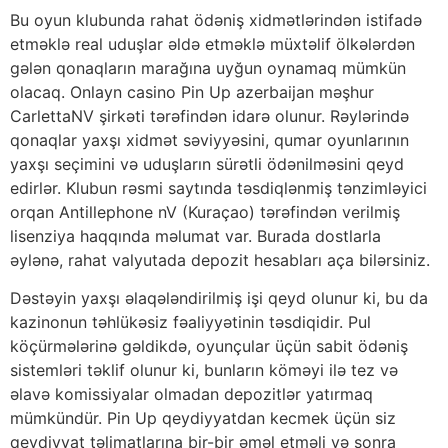
Bu oyun klubunda rahat ödəniş xidmətlərindən istifadə
etməklə real uduşlar əldə etməklə müxtəlif ölkələrdən
gələn qonaqların marağına uyğun oynamaq mümkün
olacaq. Onlayn casino Pin Up azerbaijan məşhur
CarlettaNV şirkəti tərəfindən idarə olunur. Rəylərində
qonaqlar yaxşı xidmət səviyyəsini, qumar oyunlarının
yaxşı seçimini və uduşların sürətli ödənilməsini qeyd
edirlər. Klubun rəsmi saytında təsdiqlənmiş tənzimləyici
orqan Antillephone nV (Kuraçao) tərəfindən verilmiş
lisenziya haqqında məlumat var. Burada dostlarla
əylənə, rahat valyutada depozit hesabları aça bilərsiniz.
Dəstəyin yaxşı əlaqələndirilmiş işi qeyd olunur ki, bu da
kazinonun təhlükəsiz fəaliyyətinin təsdiqidir. Pul
köçürmələrinə gəldikdə, oyunçular üçün sabit ödəniş
sistemləri təklif olunur ki, bunların köməyi ilə tez və
əlavə komissiyalar olmadan depozitlər yatırmaq
mümkündür. Pin Up qeydiyyatdan kecmek üçün siz
qeydiyyat təlimatlarına bir-bir əməl etməli və sonra