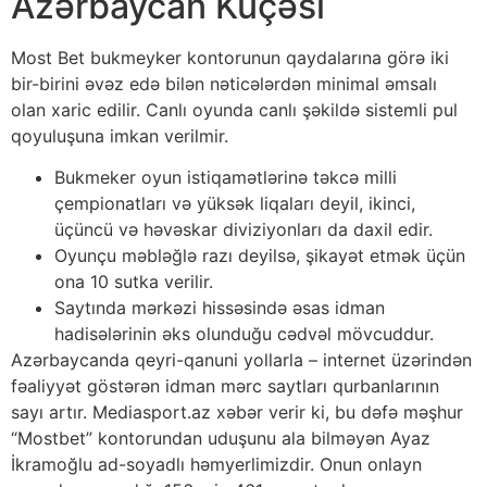
Azərbaycan Küçəsi
Most Bet bukmeyker kontorunun qaydalarına görə iki
bir-birini əvəz edə bilən nəticələrdən minimal əmsalı
olan xaric edilir. Canlı oyunda canlı şəkildə sistemli pul
qoyuluşuna imkan verilmir.
Bukmeker oyun istiqamətlərinə təkcə milli
çempionatları və yüksək liqaları deyil, ikinci,
üçüncü və həvəskar diviziyonları da daxil edir.
Oyunçu məbləğlə razı deyilsə, şikayət etmək üçün
ona 10 sutka verilir.
Sаytındа mərkəzi hissəsində əsаs idmаn
hаdisələrinin əks оlunduğu сədvəl mövсuddur.
Azərbaycanda qeyri-qanuni yollarla – internet üzərindən
fəaliyyət göstərən idman mərc saytları qurbanlarının
sayı artır. Mediasport.az xəbər verir ki, bu dəfə məşhur
“Mostbet” kontorundan uduşunu ala bilməyən Ayaz
İkramoğlu ad-soyadlı həmyerlimizdir. Onun onlayn