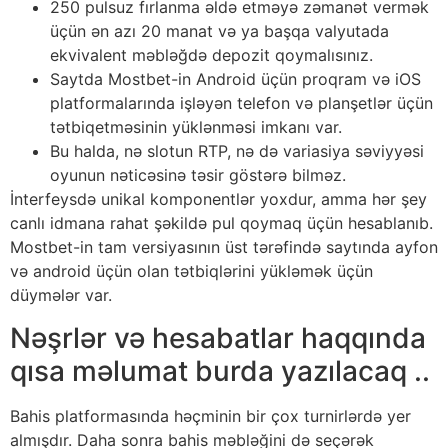
250 pulsuz fırlanma əldə etməyə zəmanət vermək
üçün ən azı 20 manat və ya başqa valyutada
ekvivalent məbləğdə depozit qoymalısınız.
Saytda Mostbet-in Android üçün proqram və iOS
platformalarında işləyən telefon və planşetlər üçün
tətbiqetməsinin yüklənməsi imkanı var.
Bu halda, nə slotun RTP, nə də variasiya səviyyəsi
oyunun nəticəsinə təsir göstərə bilməz.
İnterfeysdə unikal komponentlər yoxdur, amma hər şey
canlı idmana rahat şəkildə pul qoymaq üçün hesablanıb.
Mostbet-in tam versiyasının üst tərəfində saytında ayfon
və android üçün olan tətbiqlərini yükləmək üçün
düymələr var.
Nəşrlər və hesabatlar haqqında
qısa məlumat burda yazılacaq ..
Bahis platformasında həçminin bir çox turnirlərdə yer
almışdır. Daha sonra bahis məbləğini də seçərək