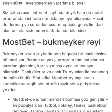
edən sürətli əyləncələrdən yararlana bilərlər.
Siz təkcə rəsmi internet saytında deyil, həm də mobil
proqramdan istifadə etməklə oynaya bilərsiniz. Hesabı
doldurmaq və sonradan çıxarmaq üçün geniş limitləri
olan onlarla sistemdən istifadə edə bilərsiniz.
MostBet – bukmeyker rəyi
Bukmeykerin veb saytında tam hüquqlu bir canlı casino
bölməsi var. Burada ən yaxşı proqram təminatçılarının
hazırladıqları slot, kart və masa oyunları oynaya
bilərsiniz. Canlı dilerlər və canlı TV oyunları ilə oynamaq
da mümkündür. Statistika Mostbet oyunçularının
statistika və rəqiblərin ətraflı təsvirlərinə giriş imkanı
yoxdur.
Mostbet-də idman mərcləri bölməsi çox genişdir –
ən populyardan (futbol, ​​xokkey, tennis, basketbol)
qeyri-adi (araba yarışları, at yarışları, it yarışları)