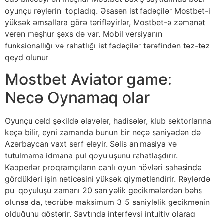
oyunçu rəylərini topladıq. Əsasən istifadəçilər Mostbet-i
yüksək əmsallara görə tərifləyirlər, Mostbet-ə zəmanət
verən məşhur şəxs də var. Mobil versiyanın
funksionallığı və rahatlığı istifadəçilər tərəfindən tez-tez
qeyd olunur
Mostbet Aviator game:
Necə Oynamaq olar
Oyunçu cəld şəkildə əlavələr, hadisələr, klub sektorlarına
keçə bilir, eyni zamanda bunun bir neçə saniyədən də
Azərbaycan vaxt sərf eləyir. Səlis animasiya və
tutulmama idmana pul qoyuluşunu rahatlaşdırır.
Kapperlər proqramçıların canlı oyun növləri sahəsində
gördükləri işin nəticəsini yüksək qiymətləndirir. Rəylərdə
pul qoyuluşu zamanı 20 saniyəlik gecikmələrdən bəhs
olunsa da, təcrübə maksimum 3-5 saniyləlik gecikmənin
olduğunu göstərir. Saytında interfeysi intuitiv olaraq