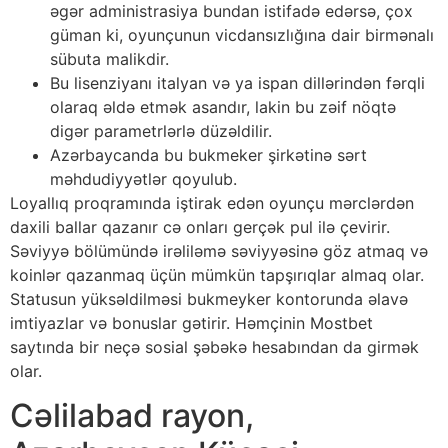
əgər administrasiya bundan istifadə edərsə, çox
güman ki, oyunçunun vicdansızlığına dair birmənalı
sübuta malikdir.
Bu lisenziyanı italyan və ya ispan dillərindən fərqli
olaraq əldə etmək asandır, lakin bu zəif nöqtə
digər parametrlərlə düzəldilir.
Azərbaycanda bu bukmeker şirkətinə sərt
məhdudiyyətlər qoyulub.
Loyallıq proqramında iştirak edən oyunçu mərclərdən
daxili ballar qazanır cə onları gerçək pul ilə çevirir.
Səviyyə bölümündə irəliləmə səviyyəsinə göz atmaq və
koinlər qazanmaq üçün mümkün tapşırıqlar almaq olar.
Statusun yüksəldilməsi bukmeyker kontorunda əlavə
imtiyazlar və bonuslar gətirir. Həmçinin Mostbet
saytında bir neçə sosial şəbəkə hesabından da girmək
olar.
Cəlilabad rayon,