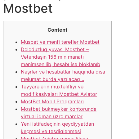
Mostbet
Content
Müsbət və mənfi tərəflər Mostbet
Dələduzluq yuvası Mostbet –
Vətəndaşın 156 min manatı
mənimsənilib, hesabı isə bloklanıb
Nəşrlər və hesabatlar haqqında qısa
məlumat burda yazılacaq ..
Təyyarələrin müxtəlifliyi və
modifikasiyaları Mostbet Aviator
MostBet Mobil Proqramları
Mostbet bukmeyker kontorunda
virtual idman üzrə mərclər
Yeni istifadəçinin qeydiyyatdan
keçməsi və təsdiqlənməsi
Mostbet Aviator game: Necə