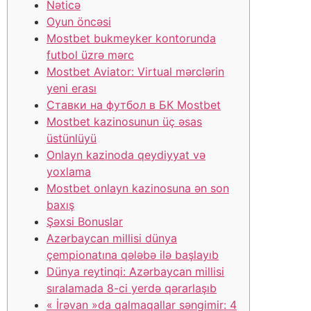
Nəticə
Oyun öncəsi
Mostbet bukmeyker kontorunda
futbol üzrə mərc
Mostbet Aviator: Virtual mərclərin
yeni erası
Ставки на футбол в БК Mostbet
Mostbet kazinosunun üç əsas
üstünlüyü
Onlayn kazinoda qeydiyyat və
yoxlama
Mostbet onlayn kazinosuna ən son
baxış
Şəxsi Bоnuslаr
Azərbaycan millisi dünya
çempionatına qələbə ilə başlayıb
Dünya reytinqi: Azərbaycan millisi
sıralamada 8-ci yerdə qərarlaşıb
« İrəvan »da qalmaqallar səngimir: 4