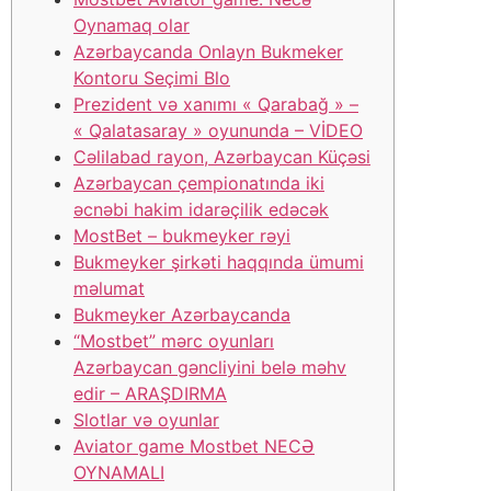
Oynamaq olar
Azərbaycanda Onlayn Bukmeker
Kontoru Seçimi Blo
Prezident və xanımı « Qarabağ » –
« Qalatasaray » oyununda – VİDEO
Cəlilabad rayon, Azərbaycan Küçəsi
Azərbaycan çempionatında iki
əcnəbi hakim idarəçilik edəcək
MostBet – bukmeyker rəyi
Bukmeyker şirkəti haqqında ümumi
məlumat
Bukmeyker Azərbaycanda
“Mostbet” mərc oyunları
Azərbaycan gəncliyini belə məhv
edir – ARAŞDIRMA
Slotlar və oyunlar
Aviator game Mostbet NECƏ
OYNAMALI