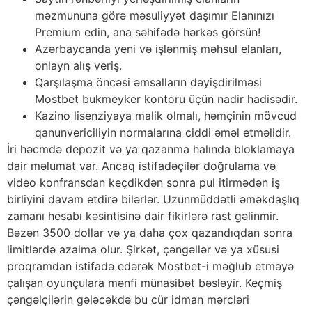
məzmununa görə məsuliyyət daşımır Elanınızı
Premium edin, ana səhifədə hərkəs görsün!
Azərbaycanda yeni və işlənmiş məhsul elanları,
onlayn alış veriş.
Qarşılaşma öncəsi əmsalların dəyişdirilməsi
Mostbet bukmeyker kontoru üçün nadir hadisədir.
Kazino lisenziyaya malik olmalı, həmçinin mövcud
qanunvericiliyin normalarına ciddi əməl etməlidir.
İri həcmdə depozit və ya qazanma halında bloklamaya
dair məlumat var. Ancaq istifadəçilər doğrulama və
video konfransdan keçdikdən sonra pul itirmədən iş
birliyini davam etdirə bilərlər. Uzunmüddətli əməkdaşlıq
zamanı hesabı kəsintisinə dair fikirlərə rast gəlinmir.
Bəzən 3500 dollar və ya daha çox qazandıqdan sonra
limitlərdə azalma olur. Şirkət, çəngəllər və ya xüsusi
proqramdan istifadə edərək Mostbet-i məğlub etməyə
çalışan oyunçulara mənfi münasibət bəsləyir. Keçmiş
çəngəlçilərin gələcəkdə bu cür idman mərcləri