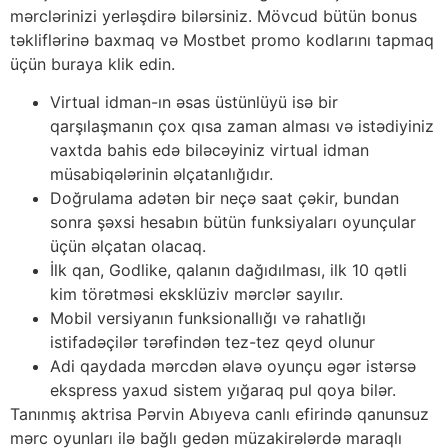
mərclərinizi yerləşdirə bilərsiniz. Mövcud bütün bonus
təkliflərinə baxmaq və Mostbet promo kodlarını tapmaq
üçün buraya klik edin.
Virtual idman-ın əsas üstünlüyü isə bir
qarşılaşmanın çox qısa zaman alması və istədiyiniz
vaxtda bahis edə biləcəyiniz virtual idman
müsabiqələrinin əlçatanlığıdır.
Doğrulama adətən bir neçə saat çəkir, bundan
sonra şəxsi hesabın bütün funksiyaları oyunçular
üçün əlçatan olacaq.
İlk qan, Godlike, qalanın dağıdılması, ilk 10 qətli
kim törətməsi eksklüziv mərclər sayılır.
Mobil versiyanın funksionallığı və rahatlığı
istifadəçilər tərəfindən tez-tez qeyd olunur
Adi qaydada mərcdən əlavə oyunçu əgər istərsə
ekspress yaxud sistem yığaraq pul qoya bilər.
Tanınmış aktrisa Pərvin Abıyeva canlı efirində qanunsuz
mərc oyunları ilə bağlı gedən müzakirələrdə maraqlı