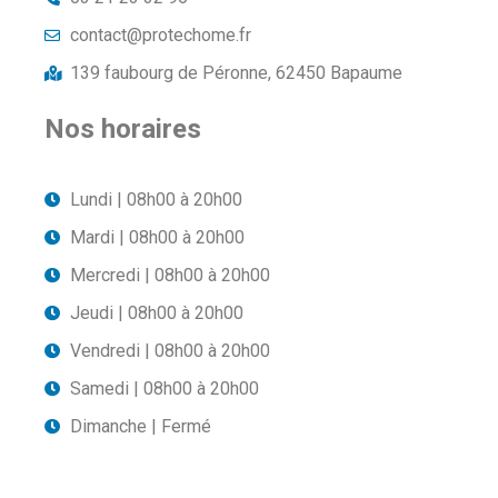
contact@protechome.fr
139 faubourg de Péronne, 62450 Bapaume
Nos horaires
Lundi | 08h00 à 20h00
Mardi | 08h00 à 20h00
Mercredi | 08h00 à 20h00
Jeudi | 08h00 à 20h00
Vendredi | 08h00 à 20h00
Samedi | 08h00 à 20h00
Dimanche | Fermé