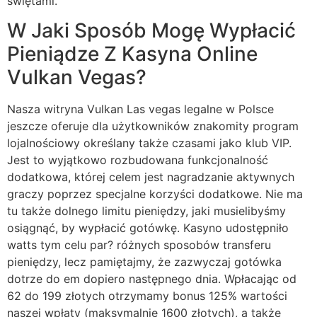
świętami.
W Jaki Sposób Mogę Wypłacić
Pieniądze Z Kasyna Online
Vulkan Vegas?
Nasza witryna Vulkan Las vegas legalne w Polsce
jeszcze oferuje dla użytkowników znakomity program
lojalnościowy określany także czasami jako klub VIP.
Jest to wyjątkowo rozbudowana funkcjonalność
dodatkowa, której celem jest nagradzanie aktywnych
graczy poprzez specjalne korzyści dodatkowe. Nie ma
tu także dolnego limitu pieniędzy, jaki musielibyśmy
osiągnąć, by wypłacić gotówkę. Kasyno udostępniło
watts tym celu par? różnych sposobów transferu
pieniędzy, lecz pamiętajmy, że zazwyczaj gotówka
dotrze do em dopiero następnego dnia. Wpłacając od
62 do 199 złotych otrzymamy bonus 125% wartości
naszej wpłaty (maksymalnie 1600 złotych), a także