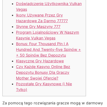
Doświadczenie Użytkownika Vulkan
Vegas
Ikony Używane Przez Gry
Hazardowe Za Darmo 77777
Słynne Gry Maszyny 777
Program Lojalnościowy W Naszym
Kasynie Vulkan Vegas
Bonus: Four Thousand Pln I A
Hundred And Twenty-five Spinów +
+ 50 Spinów Bez Depozytu
Klasyczne Gry Hazardowe
Czy Każde Kasyno Online Bez
Depozytu Bonusy Dla Graczy
Mother Swojej Ofercie?
Pozostałe Gry Kasynowe (i Nie
Tylko)
Za pomocą tego rozwiązania gracze mogą w darmowy