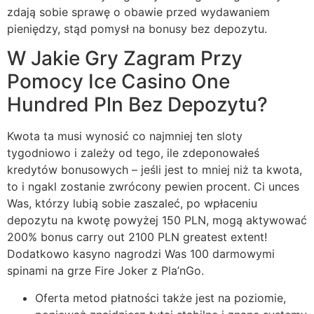
zdają sobie sprawę o obawie przed wydawaniem
pieniędzy, stąd pomysł na bonusy bez depozytu.
W Jakie Gry Zagram Przy
Pomocy Ice Casino One
Hundred Pln Bez Depozytu?
Kwota ta musi wynosić co najmniej ten sloty
tygodniowo i zależy od tego, ile zdeponowałeś
kredytów bonusowych – jeśli jest to mniej niż ta kwota,
to i ngakl zostanie zwrócony pewien procent. Ci unces
Was, którzy lubią sobie zaszaleć, po wpłaceniu
depozytu na kwotę powyżej 150 PLN, mogą aktywować
200% bonus carry out 2100 PLN greatest extent!
Dodatkowo kasyno nagrodzi Was 100 darmowymi
spinami na grze Fire Joker z Pla’nGo.
Oferta metod płatności także jest na poziomie,