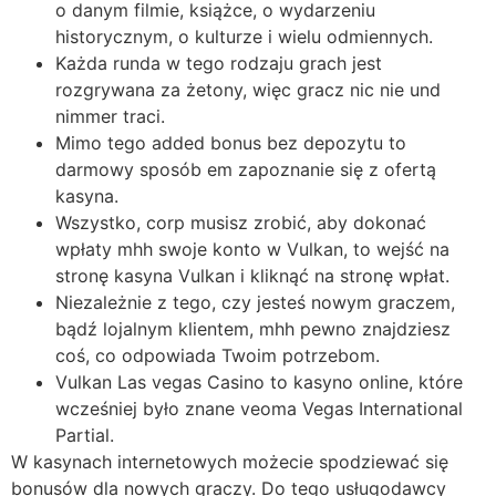
o danym filmie, książce, o wydarzeniu
historycznym, o kulturze i wielu odmiennych.
Każda runda w tego rodzaju grach jest
rozgrywana za żetony, więc gracz nic nie und
nimmer traci.
Mimo tego added bonus bez depozytu to
darmowy sposób em zapoznanie się z ofertą
kasyna.
Wszystko, corp musisz zrobić, aby dokonać
wpłaty mhh swoje konto w Vulkan, to wejść na
stronę kasyna Vulkan i kliknąć na stronę wpłat.
Niezależnie z tego, czy jesteś nowym graczem,
bądź lojalnym klientem, mhh pewno znajdziesz
coś, co odpowiada Twoim potrzebom.
Vulkan Las vegas Casino to kasyno online, które
wcześniej było znane veoma Vegas International
Partial.
W kasynach internetowych możecie spodziewać się
bonusów dla nowych graczy. Do tego usługodawcy