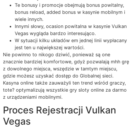
Te bonusy i promocje obejmują bonus powitalny,
bonus reload, added bonus w kasynie mobilnym i
wiele innych.
Innymi słowy, ocasion powitalna w kasynie Vulkan
Vegas wygląda bardzo interesująco.
W sytuacji kilku układów em jednej linii wypłacany
jest ten u największej wartości.
Nie powinno to nikogo dziwić, ponieważ są one
znacznie bardziej komfortowe, gdyż pozwalają mhh grę
z dowolnego miejsca, wszędzie w tamtym miejscu,
gdzie możesz uzyskać dostęp do Globalnej sieci.
Kasyna online także zauważyli ten trend wśród graczy,
tote? optymalizują wszystkie gry sloty online za darmo
z urządzeniami mobilnymi.
Proces Rejestracji Vulkan
Vegas