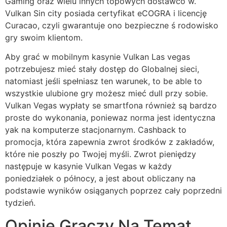
Gaming oraz wielu innych topowych dostawcó w.
Vulkan Sin city posiada certyfikat eCOGRA i licencję
Curacao, czyli gwarantuje ono bezpieczne ś rodowisko
gry swoim klientom.
Aby grać w mobilnym kasynie Vulkan Las vegas
potrzebujesz mieć stały dostęp do Globalnej sieci,
natomiast jeśli spełniasz ten warunek, to be able to
wszystkie ulubione gry możesz mieć dull przy sobie.
Vulkan Vegas wypłaty se smartfona również są bardzo
proste do wykonania, poniewaz norma jest identyczna
yak na komputerze stacjonarnym. Cashback to
promocja, która zapewnia zwrot środków z zakładów,
które nie poszły po Twojej myśli. Zwrot pieniędzy
następuje w kasynie Vulkan Vegas w każdy
poniedziałek o północy, a jest about obliczany na
podstawie wyników osiąganych poprzez cały poprzedni
tydzień.
Opinie Graczy Na Temat