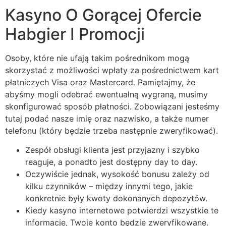
Kasyno O Gorącej Ofercie
Habgier I Promocji
Osoby, które nie ufają takim pośrednikom mogą
skorzystać z możliwości wpłaty za pośrednictwem kart
płatniczych Visa oraz Mastercard. Pamiętajmy, że
abyśmy mogli odebrać ewentualną wygraną, musimy
skonfigurować sposób płatności. Zobowiązani jesteśmy
tutaj podać nasze imię oraz nazwisko, a także numer
telefonu (który będzie trzeba następnie zweryfikować).
Zespół obsługi klienta jest przyjazny i szybko
reaguje, a ponadto jest dostępny day to day.
Oczywiście jednak, wysokość bonusu zależy od
kilku czynników – między innymi tego, jakie
konkretnie były kwoty dokonanych depozytów.
Kiedy kasyno internetowe potwierdzi wszystkie te
informacje, Twoje konto będzie zweryfikowane.