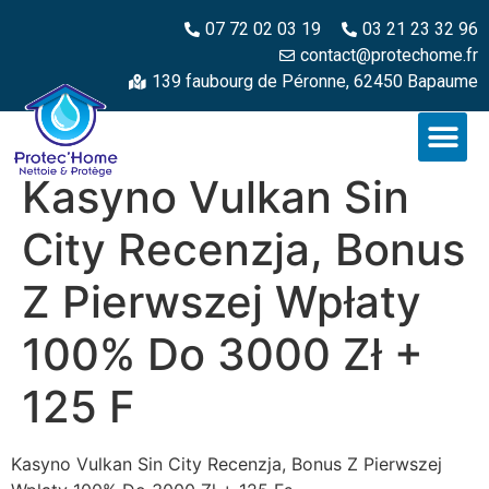
07 72 02 03 19
03 21 23 32 96
contact@protechome.fr
139 faubourg de Péronne, 62450 Bapaume
Kasyno Vulkan Sin
City Recenzja, Bonus
Z Pierwszej Wpłaty
100% Do 3000 Zł +
125 F
Kasyno Vulkan Sin City Recenzja, Bonus Z Pierwszej