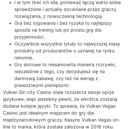
I w tym tkwi ich siła, ponieważ łączą watts sobie
sprawdzone i actually doceniane przez graczy
rozwiązania, z nowoczesną technologią.
Gra bez logowania i bez ryzyka to najlepszy
sposób na trening lub po prostu grę dla
przyjemności.
Oczywiście wszystkie tytuły to najwyższej klasy
produkty od producentów o uznanej na rynku
renomie.
Gry slotowe to niesamowita maneira rozrywki,
niezależnie z tego, czy decydujesz się na
darmową zabawę, czy też na wersję z .
prawdziwymi pieniędzmi.
Vulkan Sin city Casino stale rozszerza swoje opcje
językowe, więc jesteśmy pewni, że wkrótce zostaną
dodane kolejne języki. To sprawia, że Vulkan Vegas
Casino jest idealnym miejscem do gry dla
międzynarodowych graczy. Kasyno Vulkan Vegas on-
line to marka, która została założona w 2016 roku.