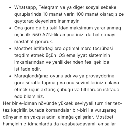
Whatsapp, Teleqram ve ya diger sosyal sebeke
quruplarinda 10 manat verin 100 manat olaraq size
qaytaraq deyenlere inanmayin.
Ona görə də bu təklifdən maksimum yararlanmaq
üçün ilk 550 AZN-lik əmanətinizi dərhal etməyi
məsləhət görürük.
Mostbet istifadəçilərə optimal mərc təcrübəsi
təqdim etmək üçün iOS əməliyyat sisteminin
imkanlarından və yeniliklərindən fəal şəkildə
istifadə edir.
Maraqlandığınız oyunu adı və ya provayderinə
görə sürətlə tapmaq və onu sevimlilərinizə əlavə
etmək üçün axtarış çubuğu və filtrlərdən istifadə
edə bilərsiniz.
Hər bir e-idman növündə yüksək səviyyəli turnirlər tez-
tez keçirilir, burada komandalar bir-biri ilə vuruşaraq
dünyanın ən yaxşısı adını almağa çalışırlar. Mostbet
həmçinin e-idmanlarda da rəqabətədavamlı əmsallar