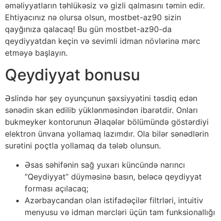
əməliyyatların təhlükəsiz və gizli qalmasını təmin edir.
Ehtiyacınız nə olursa olsun, mostbet-az90 sizin
qayğınıza qalacaq! Bu gün mostbet-az90-da
qeydiyyatdan keçin və sevimli idman növlərinə mərc
etməyə başlayın.
Qeydiyyat bonusu
Əslində hər şey oyunçunun şəxsiyyətini təsdiq edən
sənədin skan edilib yüklənməsindən ibarətdir. Onları
bukmeyker kontorunun Əlaqələr bölümündə göstərdiyi
elektron ünvana yollamaq lazımdır. Ola bilər sənədlərin
surətini poçtla yollamaq da tələb olunsun.
Əsas səhifənin sağ yuxarı küncündə narıncı
“Qeydiyyat” düyməsinə basın, beləcə qeydiyyat
forması açılacaq;
Azərbaycandan olan istifadəçilər filtrləri, intuitiv
menyusu və idman mərcləri üçün tam funksionallığı