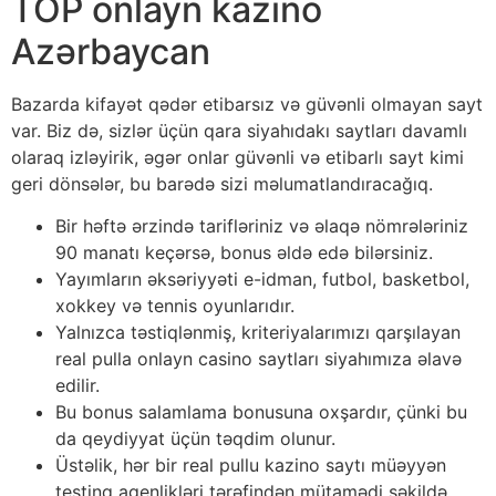
TOP onlayn kazino
Azərbaycan
Bazarda kifayət qədər etibarsız və güvənli olmayan sayt
var. Biz də, sizlər üçün qara siyahıdakı saytları davamlı
olaraq izləyirik, əgər onlar güvənli və etibarlı sayt kimi
geri dönsələr, bu barədə sizi məlumatlandıracağıq.
Bir həftə ərzində tarifləriniz və əlaqə nömrələriniz
90 manatı keçərsə, bonus əldə edə bilərsiniz.
Yayımların əksəriyyəti e-idman, futbol, basketbol,
xokkey və tennis oyunlarıdır.
Yalnızca təstiqlənmiş, kriteriyalarımızı qarşılayan
real pulla onlayn casino saytları siyahımıza əlavə
edilir.
Bu bonus salamlama bonusuna oxşardır, çünki bu
da qeydiyyat üçün təqdim olunur.
Üstəlik, hər bir real pullu kazino saytı müəyyən
testinq agenlikləri tərəfindən mütamədi şəkildə