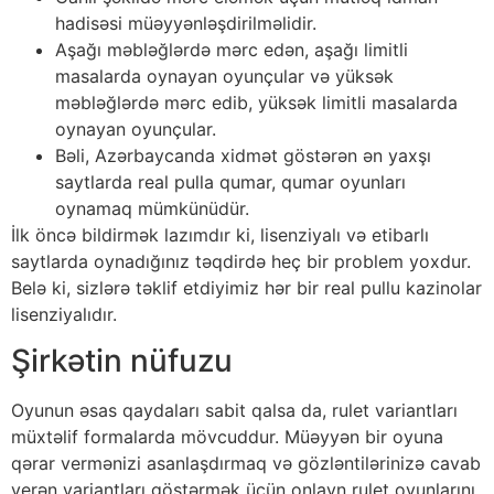
hadisəsi müəyyənləşdirilməlidir.
Aşağı məbləğlərdə mərc edən, aşağı limitli
masalarda oynayan oyunçular və yüksək
məbləğlərdə mərc edib, yüksək limitli masalarda
oynayan oyunçular.
Bəli, Azərbaycanda xidmət göstərən ən yaxşı
saytlarda real pulla qumar, qumar oyunları
oynamaq mümkünüdür.
İlk öncə bildirmək lazımdır ki, lisenziyalı və etibarlı
saytlarda oynadığınız təqdirdə heç bir problem yoxdur.
Belə ki, sizlərə təklif etdiyimiz hər bir real pullu kazinolar
lisenziyalıdır.
Şirkətin nüfuzu
Oyunun əsas qaydaları sabit qalsa da, rulet variantları
müxtəlif formalarda mövcuddur. Müəyyən bir oyuna
qərar vermənizi asanlaşdırmaq və gözləntilərinizə cavab
verən variantları göstərmək üçün onlayn rulet oyunlarını