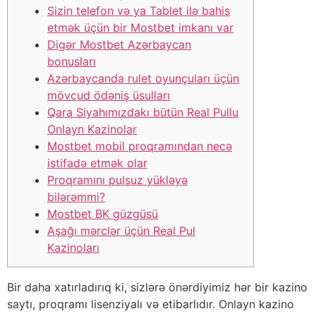
Sizin telefon və ya Tablet ilə bahis
etmək üçün bir Mostbet imkanı var
Digər Mostbet Azərbaycan
bonusları
Azərbaycanda rulet oyunçuları üçün
mövcud ödəniş üsulları
Qara Siyahımızdakı bütün Real Pullu
Onlayn Kazinolar
Mostbet mobil proqramından necə
istifadə etmək olar
Proqramını pulsuz yükləyə
bilərəmmi?
Mostbet BK güzgüsü
Aşağı mərclər üçün Real Pul
Kazinoları
Bir daha xatırladırıq ki, sizlərə önərdiyimiz hər bir kazino
saytı, proqramı lisenziyalı və etibarlıdır. Onlayn kazino