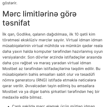
göstərir.
Mərc limitlərinə görə
təsnifat
İlk qan, Godlike, qalanın dağıdılması, ilk 10 qətli kim
törətməsi eksklüziv mərclər sayılır. Virtual idman idman
müsabiqələrinin virtual mühitdə və mümkün qədər reala
daha yaxın halda komputer tərəfindən hazırlanmış oyun
versiyalarıdır. Son dövrlər ərzində istifadəçilər arasında
daha çox rəğbət və maraq yaradan virtual idman
Mostbet az tərəfindən istifadəçilərinə təqdim edilir. Bu
müsabiqələrin bahis əmsalları sabit olur və təsadüfi
nömrə generatoru (RNG) istifadə etməklə nəticələrə
qərar verilir. Əvvəlcədən təyin edilmiş bu əmsallara
Mostbet və ya digər bahis şirkətləri tərəfindən heç bir
medaxilə edilə bilməz.
Canlı şəkildə mərc eləmək üçün mütləq idman