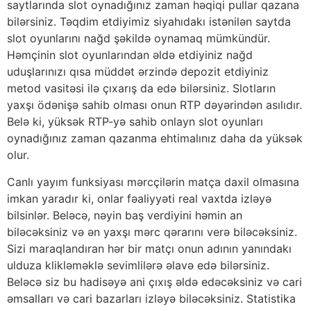
saytlarında slot oynadığınız zaman həqiqi pullar qazana
bilərsiniz. Təqdim etdiyimiz siyahıdakı istənilən saytda
slot oyunlarını nağd şəkildə oynamaq mümkündür.
Həmçinin slot oyunlarından əldə etdiyiniz nağd
uduşlarınızı qısa müddət ərzində depozit etdiyiniz
metod vasitəsi ilə çıxarış da edə bilərsiniz. Slotların
yaxşı ödənişə sahib olması onun RTP dəyərindən asılıdır.
Belə ki, yüksək RTP-yə sahib onlayn slot oyunları
oynadığınız zaman qazanma ehtimalınız daha da yüksək
olur.
Canlı yayım funksiyası mərcçilərin matça daxil olmasına
imkan yaradır ki, onlar fəaliyyəti real vaxtda izləyə
bilsinlər. Beləcə, nəyin baş verdiyini həmin an
biləcəksiniz və ən yaxşı mərc qərarını verə biləcəksiniz.
Sizi maraqlandıran hər bir matçı onun adının yanındakı
ulduza klikləməklə sevimlilərə əlavə edə bilərsiniz.
Beləcə siz bu hadisəyə ani çıxış əldə edəcəksiniz və cari
əmsalları və cari bazarları izləyə biləcəksiniz. Statistika