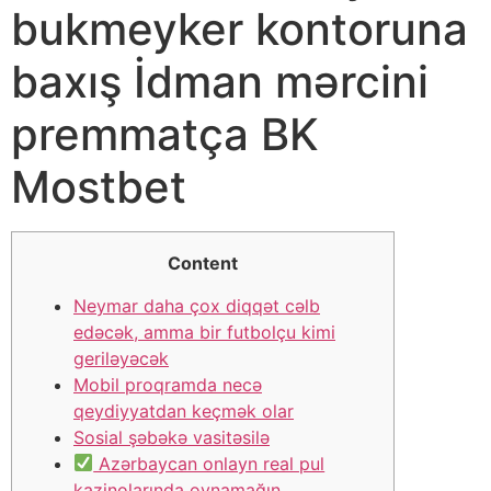
bukmeyker kontoruna
baxış İdman mərcini
premmatça BK
Mostbet
Content
Neymar daha çox diqqət cəlb
edəcək, amma bir futbolçu kimi
geriləyəcək
Mobil proqramda necə
qeydiyyatdan keçmək olar
Sosial şəbəkə vasitəsilə
Azərbaycan onlayn real pul
kazinolarında oynamağın