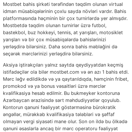
Mostbet bahis şirkəti tərəfindən təqdim olunan virtual
idman müsabiqələrinin çoxlu sayda növləri vardır. Bahis
platformasında həçminin bir çox turnirlərdə yer almışdır.
Mostbetdə təqdim olunan turnirlər üzrə futbol,
bastekbol, buz hokkeyi, tennis, at yarışları, motosiklet
yarışları və bir çox müsabiqələrdə bahislərinizi
yerləşdirə bilərsiniz. Daha sonra bahis məbləğini də
seçərək mərclərinizi yerləşdirə bilərsiniz.
Aksiya iştirakçıları yalnız saytda qeydiyyatdan keçmiş
istifadəçilər ola bilər mostbet.com və ən azı 1 bahis etdi.
Mərc ləğv edildikdə və ya qaytarıldıqda, həmçinin fribet,
promokod və ya bonus vəsaitləri üzrə mərclər
kvalifikasiya hesab edilmir. Bu bukmeyker kontoruna
Azərbaycan ərazisində sərt məhdudiyyətlər qoyulub.
Kontorun qanuni fəaliyyət göstərməsinə bürokratik
əngəllər, mürəkkəb kvalifikasiya tələbləri və şəffaf
olmayan vergi siyasəti mane olur. Son on ildə bu ölkədə
qanuni əsaslarla ancaq bir mərc operatoru fəaliyyət