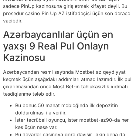
sadəcə PinUp kazinosuna giriş etmək kifayət deyil. Bu
prosedur casino Pin Up AZ istifadəçisi üçün son dərəcə
vacibdir.
Azərbaycanlılar üçün ən
yaxşı 9 Real Pul Onlayn
Kazinosu
Azərbaycandan rəsmi saytında Mostbet az qeydiyyat
keçmək üçün aşağıdakı addımları atmaq lazımdır. İlk pul
çıxarılmasından öncə Most Bet-in təhlükəsizlik xidməti
təsdiqlənmə tələb edir.
Bu bonus 50 manat məbləğində ilk depozitin
doldurulması ilə verilir.
İstər təcrübəli oyunçu, istər mostbet-az90-da hər
kəs üçün nəsə var.
Bu dəyərlər casinoya görə dəyişir, lakin genə də