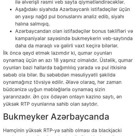
ilə əlverişli rəsmi veb sayta qiymətləndirəcəklər.
Aşağıdakı siyahıda Azərbaycanlı istifadəçilər üçün
ən yaxşı nağd pul bonuslarını analiz edib, siyahı
halına salmışıq.
Azərbaycandan olan istifadəçilər bonus təklifləri və
kampaniyalar sayəsində bukmeykerin veb-saytında
daha da maraqlı və gəlirli vaxt keçirə bilərlər.
İlk öncə qeyd etmək lazımdır ki, qumar oyunları
oynamaq üçün ən azı 18 yaşınız olmalıdır. Üstəlik, qumar
oyunları bəzi hallarda bağımlılıq yarada və pul itkisinə
səbəb ola bilər. Bu səbəbdən məsuliyyətli şəkildə
oynamağınız tövsiyə edilir. Əlavə olaraq, hər zaman
büdcənizə uyğun məbləğlərlə oynamaq sizin
yararınzadır. Ən çox ödəyən onlayn kazino saytı, ən
yüksək RTP oyunlarına sahib olan saytdır.
Bukmeyker Azərbaycanda
Həmçinin yüksək RTP-yə sahib olması da blackjacki