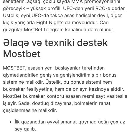
sənətlərini açsaq, çoxlu sayda MMA promosyonlarını
görəcəyik – yüksək profilli UFC-dən yerli RCC-ə qədər.
Üstəlik, eyni UFC-də təkcə əsas hadisələr deyil, digər
kiçik yarışlarla Fight Nights da mövcuddur. Cari
güzgülər MostBet teleqram kanalında dərc olunur.
Əlaqə və texniki dəstək
Mostbet
MOSTBET, əsasən yeni başlayanlar tərəfindən
qiymətləndirilən geniş və genişləndirilmiş bir bonus
sisteminə malikdir. Üstəlik, bu bonus sistemi həm
bukmeker fəaliyyətinə, həm də onlayn kazinoya aiddir.
MostBet bukmeker kontoru əsasən rəsmi sayt vasitəsilə
işləyir. Sadə, dostluq dizaynına, bölmələrin rahat
çeşidlənməsinə malikdir.
İlk qazancdan əvvəl əmanət qoymaq üçün çox az
şey qalıb.