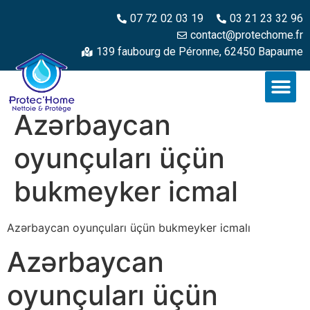
07 72 02 03 19
03 21 23 32 96
contact@protechome.fr
139 faubourg de Péronne, 62450 Bapaume
Azərbaycan
oyunçuları üçün
bukmeyker icmal
Azərbaycan oyunçuları üçün bukmeyker icmalı
Azərbaycan
oyunçuları üçün