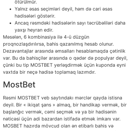
ötürülmür.
Yalnız əsas seçimləri deyil, həm də cari əsas
hadisələri göstərir.
Ancaq rəsmdəki hadisələrin sayı təcrübəliləri daha
yaxşı heyran edir.
Məsələn, 6 kombinasiya ilə 4-ü düzgün
proqnozlaşdırılırsa, bahis qazanılmış hesab olunur.
Dezavantajlar arasında əmsalları hesablamaqda çətinlik
var. Bu da bahisçilər arasında o qədər də populyar deyil,
çünki bu tip MOSTBET yerləşdirmək üçün kuponda eyni
vaxtda bir neçə hadisə toplamaq lazımdır.
MostBet
Rəsmi MOSTBET veb saytındakı mərclər qayda istisna
deyil. Bir « ikiqat şans » almaq, bir handikap vermək, bir
başlanğıc vermək, cəmi seçmək və ya bir hadisənin
nəticəsi üçün adi bazardan istifadə etmək imkanı var.
MOSBET hazırda mövcud olan ən etibarlı bahis və