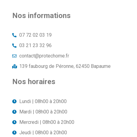
Nos informations
07 72 02 03 19
03 21 23 32 96
contact@protechome.fr
139 faubourg de Péronne, 62450 Bapaume
Nos horaires
Lundi | 08h00 à 20h00
Mardi | 08h00 à 20h00
Mercredi | 08h00 à 20h00
Jeudi | 08h00 à 20h00