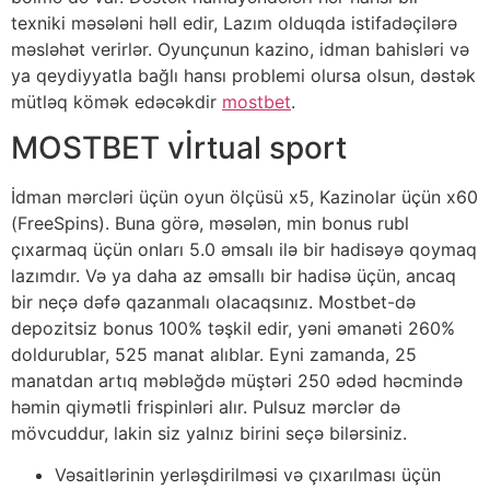
texniki məsələni həll edir, Lazım olduqda istifadəçilərə
məsləhət verirlər. Oyunçunun kazino, idman bahisləri və
ya qeydiyyatla bağlı hansı problemi olursa olsun, dəstək
mütləq kömək edəcəkdir
mostbet
.
MOSTBET vİrtual sport
İdman mərcləri üçün oyun ölçüsü x5, Kazinolar üçün x60
(FreeSpins). Buna görə, məsələn, min bonus rubl
çıxarmaq üçün onları 5.0 əmsalı ilə bir hadisəyə qoymaq
lazımdır. Və ya daha az əmsallı bir hadisə üçün, ancaq
bir neçə dəfə qazanmalı olacaqsınız. Mostbet-də
depozitsiz bonus 100% təşkil edir, yəni əmanəti 260%
doldurublar, 525 manat alıblar. Eyni zamanda, 25
manatdan artıq məbləğdə müştəri 250 ədəd həcmində
həmin qiymətli frispinləri alır. Pulsuz mərclər də
mövcuddur, lakin siz yalnız birini seçə bilərsiniz.
Vəsaitlərinin yerləşdirilməsi və çıxarılması üçün