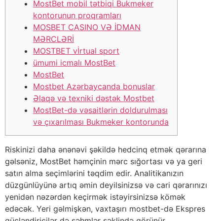
MostBet mobil tətbiqi Bukmeker
kontorunun proqramları
MOSBET CASINO VƏ İDMAN
MƏRCLƏRİ
MOSTBET vİrtual sport
ümumi icmalı MostBet
MostBet
Mostbet Azərbaycanda bonuslar
Əlaqə və texniki dəstək Mostbet
MostBet-də vəsaitlərin doldurulması
və çıxarılması Bukmeker kontorunda
Riskinizi daha ənənəvi şəkildə hedcinq etmək qərarına
gəlsəniz, MostBet həmçinin mərc sığortası və ya geri
satın alma seçimlərini təqdim edir. Analitikanızın
düzgünlüyünə artıq əmin deyilsinizsə və cari qərarınızı
yenidən nəzərdən keçirmək istəyirsinizsə kömək
edəcək. Yeri gəlmişkən, vaxtaşırı mostbet-də Ekspres
gücləndiricilər də səhmlər şəklində görünür.