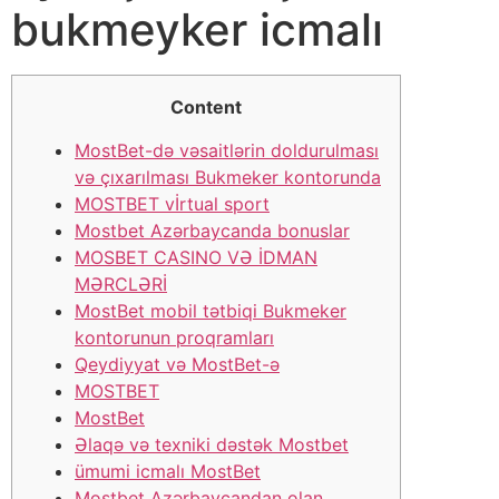
bukmeyker icmalı
Content
MostBet-də vəsaitlərin doldurulması
və çıxarılması Bukmeker kontorunda
MOSTBET vİrtual sport
Mostbet Azərbaycanda bonuslar
MOSBET CASINO VƏ İDMAN
MƏRCLƏRİ
MostBet mobil tətbiqi Bukmeker
kontorunun proqramları
Qeydiyyat və MostBet-ə
MOSTBET
MostBet
Əlaqə və texniki dəstək Mostbet
ümumi icmalı MostBet
Mostbet Azərbaycandan olan