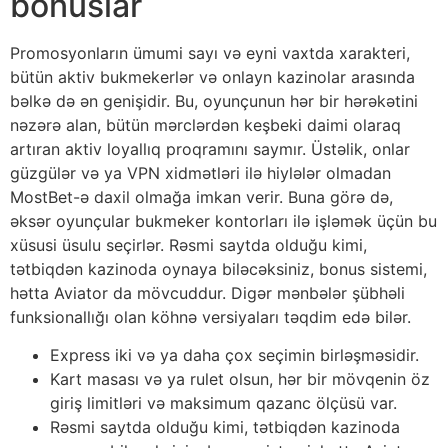
bonuslar
Promosyonların ümumi sayı və eyni vaxtda xarakteri,
bütün aktiv bukmekerlər və onlayn kazinolar arasında
bəlkə də ən genişidir. Bu, oyunçunun hər bir hərəkətini
nəzərə alan, bütün mərclərdən keşbeki daimi olaraq
artıran aktiv loyallıq proqramını saymır. Üstəlik, onlar
güzgülər və ya VPN xidmətləri ilə hiylələr olmadan
MostBet-ə daxil olmağa imkan verir. Buna görə də,
əksər oyunçular bukmeker kontorları ilə işləmək üçün bu
xüsusi üsulu seçirlər. Rəsmi saytda olduğu kimi,
tətbiqdən kazinoda oynaya biləcəksiniz, bonus sistemi,
hətta Aviator da mövcuddur. Digər mənbələr şübhəli
funksionallığı olan köhnə versiyaları təqdim edə bilər.
Express iki və ya daha çox seçimin birləşməsidir.
Kart masası və ya rulet olsun, hər bir mövqenin öz
giriş limitləri və maksimum qazanc ölçüsü var.
Rəsmi saytda olduğu kimi, tətbiqdən kazinoda