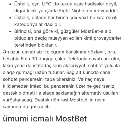
Üstəlik, eyni UFC-də təkcə əsas hadisələr deyil,
digər kiçik yarışlarla Fight Nights da mövcuddur.
Üstəlik, onların hər birinə çox vaxt bir sıra daxili
kateqoriyalar daxildir.
Birincisi, ona görə ki, güzgülər MostBet-ə aid
olduqları dəqiq müəyyən edilən kimi provayderlər
tərəfindən bloklanır.
Ən uzun cavab sizi telegram kanalında gözləyir, orta
hesabla 5 ilə 30 dəqiqə çəkir. Telefonla cavab ani olur,
lakin yenə də istifadəçilərin əksəriyyəti söhbət yolu ilə
əlaqə qurmağı üstün tuturlar. Sağ alt küncdə canlı
söhbət pəncərəsini tapa bilərsiniz. Və heç nəyə
klikləmədən imleci bu pəncərənin üzərinə gətirsəniz,
dəstək xidməti ilə əlaqə saxlamağın alternativ üsulları
vurğulanacaq. Dəstək nömrəsi Mostbet-in rəsmi
saytında da göstərilib.
ümumi icmalı MostBet