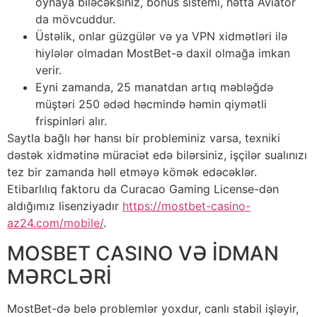
oynaya biləcəksiniz, bonus sistemi, hətta Aviator
da mövcuddur.
Üstəlik, onlar güzgülər və ya VPN xidmətləri ilə
hiylələr olmadan MostBet-ə daxil olmağa imkan
verir.
Eyni zamanda, 25 manatdan artıq məbləğdə
müştəri 250 ədəd həcmində həmin qiymətli
frispinləri alır.
Saytla bağlı hər hansı bir probleminiz varsa, texniki
dəstək xidmətinə müraciət edə bilərsiniz, işçilər sualınızı
tez bir zamanda həll etməyə kömək edəcəklər.
Etibarlılıq faktoru da Curacao Gaming License-dən
aldığımız lisenziyadır
https://mostbet-casino-
az24.com/mobile/
.
MOSBET CASINO VƏ İDMAN
MƏRCLƏRİ
MostBet-də belə problemlər yoxdur, canlı stabil işləyir,