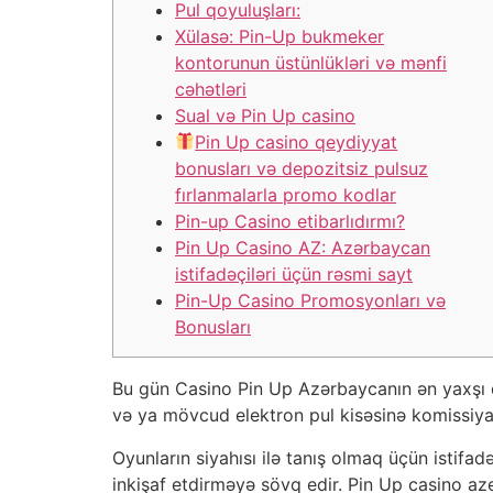
Pul qoyuluşları:
Xülasə: Pin-Up bukmeker
kontorunun üstünlükləri və mənfi
cəhətləri
Sual və Pin Up casino
Pin Up casino qeydiyyat
bonusları və depozitsiz pulsuz
fırlanmalarla promo kodlar
Pin-up Casino etibarlıdırmı?
Pin Up Casino AZ: Azərbaycan
istifadəçiləri üçün rəsmi sayt
Pin-Up Casino Promosyonları və
Bonusları
Bu gün Casino Pin Up Azərbaycanın ən yaxşı qu
və ya mövcud elektron pul kisəsinə komissiyası
Oyunların siyahısı ilə tanış olmaq üçün istifad
inkişaf etdirməyə sövq edir. Pin Up casino azer