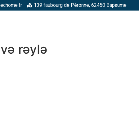
techome.fr
139 faubourg de Péronne, 62450 Bapaume
RGELLES
STRUCTURES MÉTALLIQUES
TOITURES
FAÇADE
və rəylə