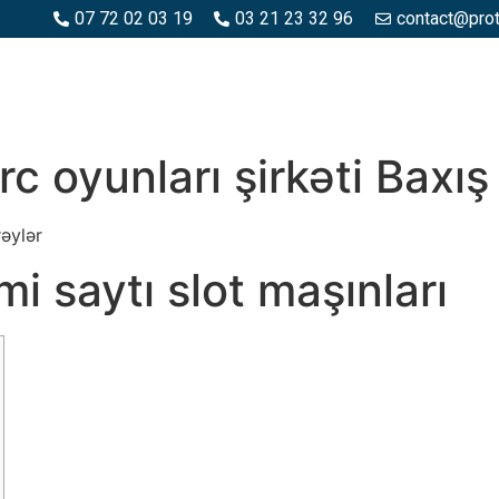
07 72 02 03 19
03 21 23 32 96
contact@pro
SPACES BOIS
ESPACES BÉTON ET PIERRE
PISCINE ET MA
 oyunları şirkəti Baxış 
əylər
i saytı slot maşınları