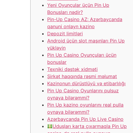
Yeni Oyunçular üçün Pin Up
Bonusları nədir?
Pin-Up Casino AZ: Azərbaycanda
qanuni onlayn kazino
Depozit limitləri
Android üçün slot maşınları Pin Up
yükləyin
Pin Up Casino Oyunçuları üçün
bonuslar
Texniki dəstək xidməti
Şirkət haqqında rəsmi məlumat
Kazinonun dürüstlüyü və etibarlılığı
Pin Up Casino Oyunlarını pulsuz
oynaya bilərəmmi?
Pin Up kazino oyunlarını real pulla
oynaya bilərəmmi?
Azərbaycanda Pin Up Live Casino
Uduşları karta çıxarmaqla Pin Up