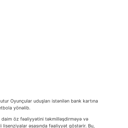
utur Oyunçular uduşları istənilən bank kartına
etbola yönəlib.
ti daim öz fəaliyyətini təkmilləşdirməyə və
 lisenziyalar əsasında fəaliyyət göstərir. Bu,