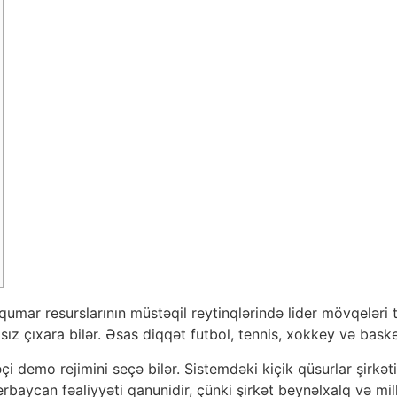
mar resurslarının müstəqil reytinqlərində lider mövqeləri t
z çıxara bilər. Əsas diqqət futbol, ​​tennis, xokkey və bask
əçi demo rejimini seçə bilər. Sistemdəki kiçik qüsurlar şirkə
baycan fəaliyyəti qanunidir, çünki şirkət beynəlxalq və milli