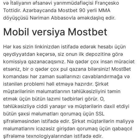
və İtaliyanın əfsanəvi yarımmüdafiəçisi Françesko
Tottidir. Azərbaycanda Mostbet 90 yerli MMA
döyüşçüsü Nəriman Abbasovla əməkdaşlıq edir.
Mobil versiya Mostbet
Hər kəs sizin linkinizdən istifadə edərək hesabı üçün
qeydiyyatdan keçərsə, siz onun ilk depozitinə görə
komissiya qazanacaqsınız. Nə qədər çox insan müraciət
etsəniz, bir o qədər çox pul qazana bilərsiniz! MostBet
komandası hər zaman suallarınızı cavablandırmağa və
istənilən problemi həll etməyə hazırdır. Şirkət
müştərilərinin məlumatlarının təhlükəsizliyini təmin
etmək üçün bütün lazımi tədbirləri görür. O,
təhlükəsizliyə ciddi yanaşır və müştərilərin daxil etdiyi
bütün şəxsi məlumatları qorumaq üçün SSL
şifrələməsindən istifadə edir. Şirkət müştərilərin maliyyə
məlumatlarını icazəsiz girişdən qorumaq üçün qabaqcıl
şifrələmə texnologiyalarından istifadə edir.