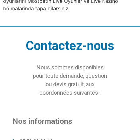
oyunlarını Mostbetin Live Oyunlar və Live Kazino
bölmələrində tapa bilərsiniz.
Contactez-nous
Nous sommes disponibles
pour toute demande, question
ou devis gratuit, aux
coordonnées suivantes :
Nos informations