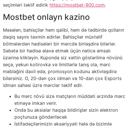
seçimləri təklif edirik
https://mostbet-900.com
.
Mostbet onlayn kazino
Məsələn, bahisçilər həm qalibi, həm də tədbirdə qolların
dəqiq sayını təxmin edirlər. Bahisçilər müxtəlif
bölmələrdən hadisələri bir mərcdə birləşdirə bilərlər.
Səbətə bir hadisə əlavə etmək üçün nəticə əmsalı
üzərinə klikləyin. Kuponda siz xəttin göstərilmə növünü
seçə, yekun kotirovka və limitlərlə tanış ola, mərc
məbləğini daxil edə, promosyon kodunu aktivləşdirə
bilərsiniz. O, 20-dən çox idman və 10-dan çox Esports
idman sahəsi üzrə mərclər təklif edir.
Bu mərc növü sizə matçların müddəti ərzində mərc
etməyə imkan verir.
Onda bu aksialar haqqa bildirişlər sizin elektron
poçtunuza göndəriləcək
İstifadəçilərimizin əksəriyyəti hələ də bizimlə