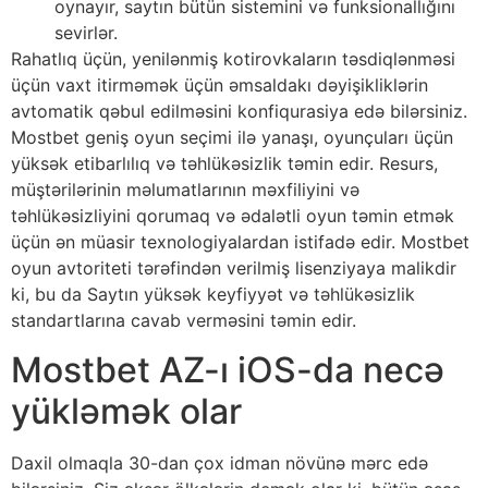
oynayır, saytın bütün sistemini və funksionallığını
sevirlər.
Rahatlıq üçün, yenilənmiş kotirovkaların təsdiqlənməsi
üçün vaxt itirməmək üçün əmsaldakı dəyişikliklərin
avtomatik qəbul edilməsini konfiqurasiya edə bilərsiniz.
Mostbet geniş oyun seçimi ilə yanaşı, oyunçuları üçün
yüksək etibarlılıq və təhlükəsizlik təmin edir. Resurs,
müştərilərinin məlumatlarının məxfiliyini və
təhlükəsizliyini qorumaq və ədalətli oyun təmin etmək
üçün ən müasir texnologiyalardan istifadə edir. Mostbet
oyun avtoriteti tərəfindən verilmiş lisenziyaya malikdir
ki, bu da Saytın yüksək keyfiyyət və təhlükəsizlik
standartlarına cavab verməsini təmin edir.
Mostbet AZ-ı iOS-da necə
yükləmək olar
Daxil olmaqla 30-dan çox idman növünə mərc edə