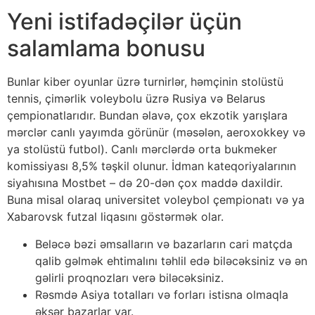
Yeni istifadəçilər üçün
salamlama bonusu
Bunlar kiber oyunlar üzrə turnirlər, həmçinin stolüstü
tennis, çimərlik voleybolu üzrə Rusiya və Belarus
çempionatlarıdır. Bundan əlavə, çox ekzotik yarışlara
mərclər canlı yayımda görünür (məsələn, aeroxokkey və
ya stolüstü futbol). Canlı mərclərdə orta bukmeker
komissiyası 8,5% təşkil olunur. İdman kateqoriyalarının
siyahısına Mostbet – də 20-dən çox maddə daxildir.
Buna misal olaraq universitet voleybol çempionatı və ya
Xabarovsk futzal liqasını göstərmək olar.
Beləcə bəzi əmsalların və bazarların cari matçda
qalib gəlmək ehtimalını təhlil edə biləcəksiniz və ən
gəlirli proqnozları verə biləcəksiniz.
Rəsmdə Asiya totalları və forları istisna olmaqla
əksər bazarlar var.