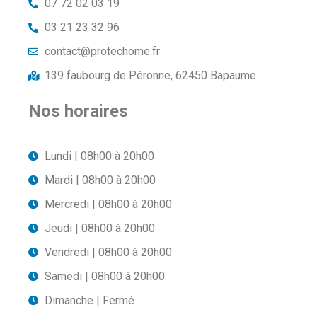
07 72 02 03 19
03 21 23 32 96
contact@protechome.fr
139 faubourg de Péronne, 62450 Bapaume
Nos horaires
Lundi | 08h00 à 20h00
Mardi | 08h00 à 20h00
Mercredi | 08h00 à 20h00
Jeudi | 08h00 à 20h00
Vendredi | 08h00 à 20h00
Samedi | 08h00 à 20h00
Dimanche | Fermé