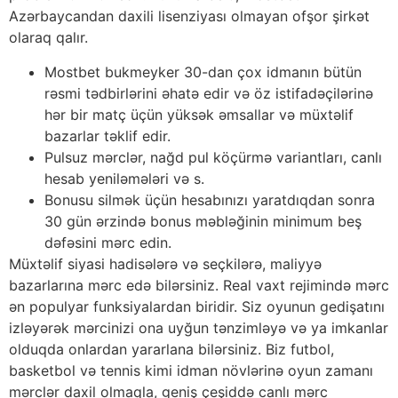
Azərbaycandan daxili lisenziyası olmayan ofşor şirkət
olaraq qalır.
Mostbet bukmeyker 30-dan çox idmanın bütün
rəsmi tədbirlərini əhatə edir və öz istifadəçilərinə
hər bir matç üçün yüksək əmsallar və müxtəlif
bazarlar təklif edir.
Pulsuz mərclər, nağd pul köçürmə variantları, canlı
hesab yeniləmələri və s.
Bonusu silmək üçün hesabınızı yaratdıqdan sonra
30 gün ərzində bonus məbləğinin minimum beş
dəfəsini mərc edin.
Müxtəlif siyasi hadisələrə və seçkilərə, maliyyə
bazarlarına mərc edə bilərsiniz. Real vaxt rejimində mərc
ən populyar funksiyalardan biridir. Siz oyunun gedişatını
izləyərək mərcinizi ona uyğun tənzimləyə və ya imkanlar
olduqda onlardan yararlana bilərsiniz. Biz futbol, ​​
basketbol və tennis kimi idman növlərinə oyun zamanı
mərclər daxil olmaqla, geniş çeşiddə canlı mərc