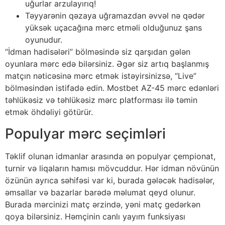
uğurlar arzulayırıq!
Təyyarənin qəzaya uğramazdan əvvəl nə qədər
yüksək uçacağına mərc etməli olduğunuz şans
oyunudur.
“İdman hadisələri” bölməsində siz qarşıdan gələn
oyunlara mərc edə bilərsiniz. Əgər siz artıq başlanmış
matçın nəticəsinə mərc etmək istəyirsinizsə, “Live”
bölməsindən istifadə edin. Mostbet AZ-45 mərc edənləri
təhlükəsiz və təhlükəsiz mərc platforması ilə təmin
etmək öhdəliyi götürür.
Populyar mərc seçimləri
Təklif olunan idmanlar arasında ən populyar çempionat,
turnir və liqaların hamısı mövcuddur. Hər idman növünün
özünün ayrıca səhifəsi var ki, burada gələcək hadisələr,
əmsallar və bazarlar barədə məlumat qeyd olunur.
Burada mərcinizi matç ərzində, yəni matç gedərkən
qoya bilərsiniz. Həmçinin canlı yayım funksiyası