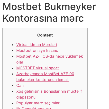
Mostbet Bukmeyker
Kontorasına mərc
Content
Virtual Idman Mərcləri
Mostbet onlayn kazino
Mostbet AZ-ı iOS-da necə yükləmək
olar
MOSTBET vİrtual sport
Azerbaycanda MostBet AZE 90
bukmeker kontorunun icmalı
Canlı
Xoş gəlmisiniz Bonuslarının müxtəlif
diapazonu
Populyar mərc seçimləri
Ilk Depozi̇t bonusu