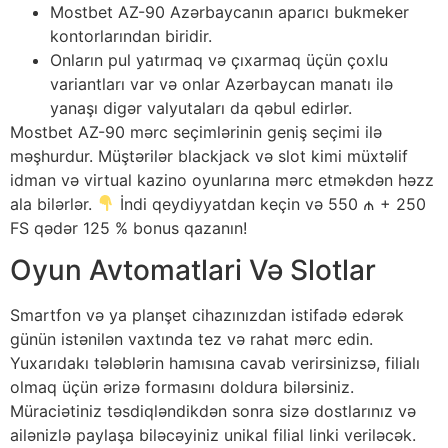
Mostbet AZ-90 Azərbaycanın aparıcı bukmeker
kontorlarından biridir.
Onların pul yatırmaq və çıxarmaq üçün çoxlu
variantları var və onlar Azərbaycan manatı ilə
yanaşı digər valyutaları da qəbul edirlər.
Mostbet AZ-90 mərc seçimlərinin geniş seçimi ilə
məşhurdur. Müştərilər blackjack və slot kimi müxtəlif
idman və virtual kazino oyunlarına mərc etməkdən həzz
ala bilərlər.
İndi qeydiyyatdan keçin və 550 ₼ + 250
FS qədər 125 % bonus qazanın!
Oyun Avtomatlari Və Slotlar
Smartfon və ya planşet cihazınızdan istifadə edərək
günün istənilən vaxtında tez və rahat mərc edin.
Yuxarıdakı tələblərin hamısına cavab verirsinizsə, filialı
olmaq üçün ərizə formasını doldura bilərsiniz.
Müraciətiniz təsdiqləndikdən sonra sizə dostlarınız və
ailənizlə paylaşa biləcəyiniz unikal filial linki veriləcək.