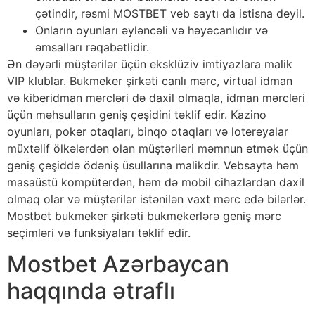
çətindir, rəsmi MOSTBET veb saytı da istisna deyil.
Onların oyunları əyləncəli və həyəcanlıdır və
əmsalları rəqabətlidir.
Ən dəyərli müştərilər üçün eksklüziv imtiyazlara malik
VIP klublar. Bukmeker şirkəti canlı mərc, virtual idman
və kiberidman mərcləri də daxil olmaqla, idman mərcləri
üçün məhsulların geniş çeşidini təklif edir. Kazino
oyunları, poker otaqları, binqo otaqları və lotereyalar
müxtəlif ölkələrdən olan müştəriləri məmnun etmək üçün
geniş çeşiddə ödəniş üsullarına malikdir. Vebsayta həm
masaüstü kompüterdən, həm də mobil cihazlardan daxil
olmaq olar və müştərilər istənilən vaxt mərc edə bilərlər.
Mostbet bukmeker şirkəti bukmekerlərə geniş mərc
seçimləri və funksiyaları təklif edir.
Mostbet Azərbaycan
haqqında ətraflı