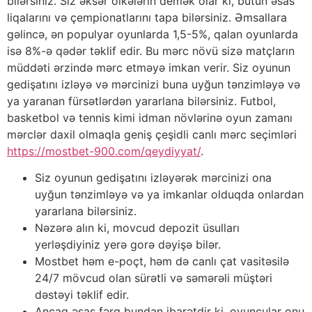
bilərsiniz. Siz əksər ölkələrin demək olar ki, bütün əsas
liqalarını və çempionatlarını tapa bilərsiniz. Əmsallara
gəlincə, ən populyar oyunlarda 1,5-5%, qalan oyunlarda
isə 8%-ə qədər təklif edir. Bu mərc növü sizə matçların
müddəti ərzində mərc etməyə imkan verir. Siz oyunun
gedişatını izləyə və mərcinizi buna uyğun tənzimləyə və
ya yaranan fürsətlərdən yararlana bilərsiniz. Futbol, ​​
basketbol və tennis kimi idman növlərinə oyun zamanı
mərclər daxil olmaqla geniş çeşidli canlı mərc seçimləri
https://mostbet-900.com/qeydiyyat/
.
Siz oyunun gedişatını izləyərək mərcinizi ona
uyğun tənzimləyə və ya imkanlar olduqda onlardan
yararlana bilərsiniz.
Nəzərə alın ki, movcud depozit üsulları
yerləşdiyiniz yerə gorə dəyişə bilər.
Mostbet həm e-poçt, həm də canlı çat vasitəsilə
24/7 mövcud olan sürətli və səmərəli müştəri
dəstəyi təklif edir.
Ancaq əsas fərq bundan ibarətdir ki, oyunçular onu