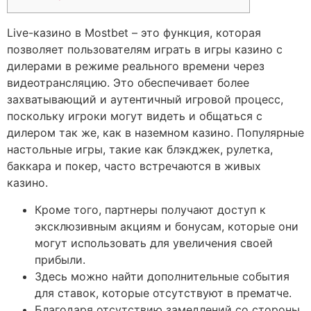
Live-казино в Mostbet – это функция, которая
позволяет пользователям играть в игры казино с
дилерами в режиме реального времени через
видеотрансляцию. Это обеспечивает более
захватывающий и аутентичный игровой процесс,
поскольку игроки могут видеть и общаться с
дилером так же, как в наземном казино. Популярные
настольные игры, такие как блэкджек, рулетка,
баккара и покер, часто встречаются в живых
казино.
Кроме того, партнеры получают доступ к
эксклюзивным акциям и бонусам, которые они
могут использовать для увеличения своей
прибыли.
Здесь можно найти дополнительные события
для ставок, которые отсутствуют в прематче.
Благодаря отсутствию замедлений со стороны