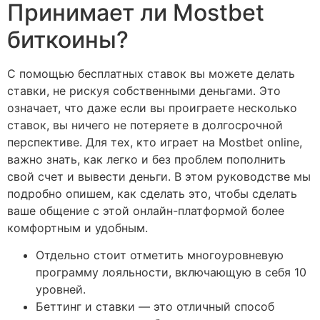
Принимает ли Mostbet
биткоины?
С помощью бесплатных ставок вы можете делать
ставки, не рискуя собственными деньгами. Это
означает, что даже если вы проиграете несколько
ставок, вы ничего не потеряете в долгосрочной
перспективе. Для тех, кто играет на Mostbet online,
важно знать, как легко и без проблем пополнить
свой счет и вывести деньги. В этом руководстве мы
подробно опишем, как сделать это, чтобы сделать
ваше общение с этой онлайн-платформой более
комфортным и удобным.
Отдельно стоит отметить многоуровневую
программу лояльности, включающую в себя 10
уровней.
Беттинг и ставки — это отличный способ