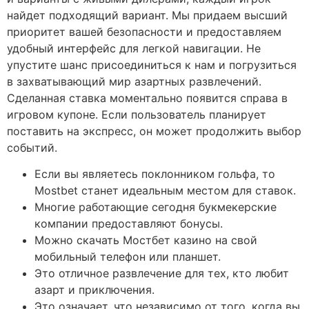
найдет подходящий вариант. Мы придаем высший
приоритет вашей безопасности и предоставляем
удобный интерфейс для легкой навигации. Не
упустите шанс присоединиться к нам и погрузиться
в захватывающий мир азартных развлечений.
Сделанная ставка моментально появится справа в
игровом купоне. Если пользователь планирует
поставить на экспресс, он может продолжить выбор
событий.
Если вы являетесь поклонником гольфа, то
Mostbet станет идеальным местом для ставок.
Многие работающие сегодня букмекерские
компании предоставляют бонусы.
Можно скачать Мостбет казино на свой
мобильный телефон или планшет.
Это отличное развлечение для тех, кто любит
азарт и приключения.
Это означает, что независимо от того, когда вы