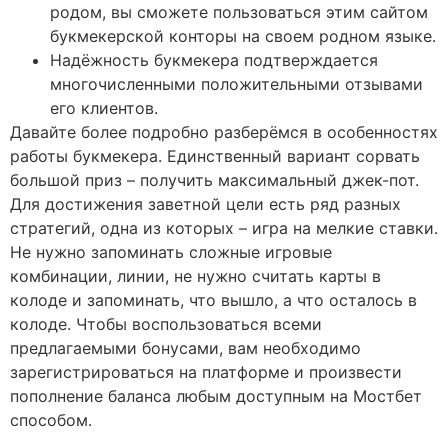
родом, вы сможете пользоваться этим сайтом
букмекерской конторы на своем родном языке.
Надёжность букмекера подтверждается
многочисленными положительными отзывами
его клиентов.
Давайте более подробно разберёмся в особенностях
работы букмекера. Единственный вариант сорвать
большой приз – получить максимальный джек-пот.
Для достижения заветной цели есть ряд разных
стратегий, одна из которых – игра на мелкие ставки.
Не нужно запоминать сложные игровые
комбинации, линии, не нужно считать карты в
колоде и запоминать, что вышло, а что осталось в
колоде. Чтобы воспользоваться всеми
предлагаемыми бонусами, вам необходимо
зарегистрироваться на платформе и произвести
пополнение баланса любым доступным на Мостбет
способом.