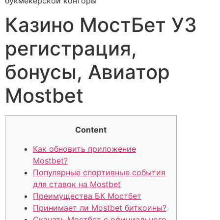
букмекерской конторы
Казино МостБет УЗ
регистрация,
бонусы, Авиатор
Mostbet
Content
Как обновить приложение
Mostbet?
Популярные спортивные события
для ставок на Mostbet
Преимущества БК Мостбет
Принимает ли Mostbet биткоины?
Скачать Мостбет с официального