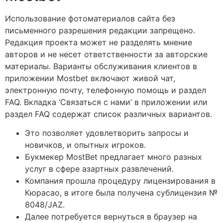
Использование фотоматериалов сайта без
письменного разрешения редакции запрещено.
Редакция проекта может не разделять мнение
авторов и не несет ответственности за авторские
материалы. Варианты обслуживания клиентов в
приложении Mostbet включают живой чат,
электронную почту, телефонную помощь и раздел
FAQ. Вкладка ‘Связаться с нами’ в приложении или
раздел FAQ содержат список различных вариантов.
Это позволяет удовлетворить запросы и
новичков, и опытных игроков.
Букмекер MostBet предлагает много разных
услуг в сфере азартных развлечений.
Компания прошла процедуру лицензирования в
Кюрасао, в итоге была получена сублицензия №
8048/JAZ.
Далее потребуется вернуться в браузер на