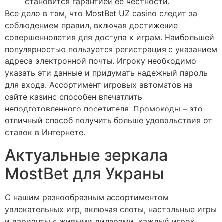
становится гарантией её честности.
Все дело в том, что MostBet UZ casino следит за
соблюдением правил, включая достижение
совершеннолетия для доступа к играм. Наибольшей
популярностью пользуется регистрация с указанием
адреса электронной почты. Игроку необходимо
указать эти данные и придумать надежный пароль
для входа. Ассортимент игровых автоматов на
сайте казино способен впечатлить
неподготовленного посетителя. Промокоды – это
отличный способ получить больше удовольствия от
ставок в Интернете.
Актуальные зеркала
MostBet для Украны
С нашим разнообразным ассортиментом
увлекательных игр, включая слоты, настольные игры
и варианты с живыми дилерами, каждый игрок