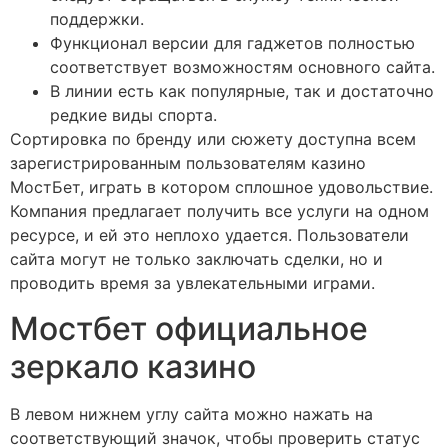
поддержки.
Функционал версии для гаджетов полностью
соответствует возможностям основного сайта.
В линии есть как популярные, так и достаточно
редкие виды спорта.
Сортировка по бренду или сюжету доступна всем
зарегистрированным пользователям казино
МостБет, играть в котором сплошное удовольствие.
Компания предлагает получить все услуги на одном
ресурсе, и ей это неплохо удается. Пользователи
сайта могут не только заключать сделки, но и
проводить время за увлекательными играми.
Мостбет официальное
зеркало казино
В левом нижнем углу сайта можно нажать на
соответствующий значок, чтобы проверить статус