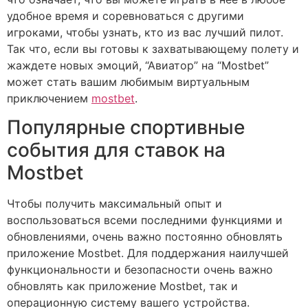
удобное время и соревноваться с другими
игроками, чтобы узнать, кто из вас лучший пилот.
Так что, если вы готовы к захватывающему полету и
жаждете новых эмоций, “Авиатор” на “Mostbet”
может стать вашим любимым виртуальным
приключением
mostbet
.
Популярные спортивные
события для ставок на
Mostbet
Чтобы получить максимальный опыт и
воспользоваться всеми последними функциями и
обновлениями, очень важно постоянно обновлять
приложение Mostbet. Для поддержания наилучшей
функциональности и безопасности очень важно
обновлять как приложение Mostbet, так и
операционную систему вашего устройства.