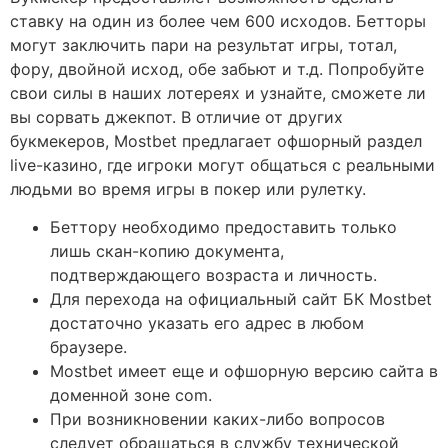
ставку на один из более чем 600 исходов. Бетторы
могут заключить пари на результат игры, тотал,
фору, двойной исход, обе забьют и т.д. Попробуйте
свои силы в наших лотереях и узнайте, сможете ли
вы сорвать джекпот. В отличие от других
букмекеров, Mostbet предлагает офшорный раздел
live-казино, где игроки могут общаться с реальными
людьми во время игры в покер или рулетку.
Беттору необходимо предоставить только
лишь скан-копию документа,
подтверждающего возраста и личность.
Для перехода на официальный сайт БК Mostbet
достаточно указать его адрес в любом
браузере.
Mostbet имеет еще и офшорную версию сайта в
доменной зоне com.
При возникновении каких-либо вопросов
следует обращаться в службу технической