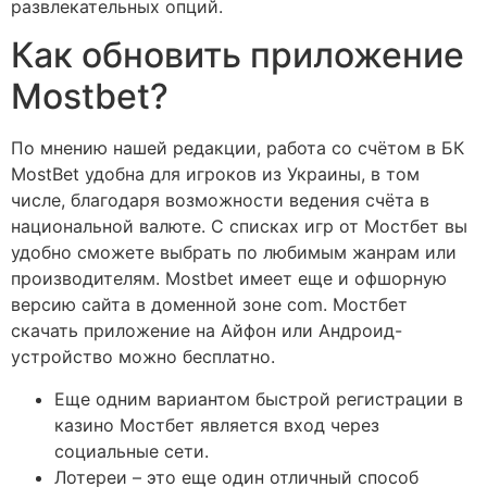
развлекательных опций.
Как обновить приложение
Mostbet?
По мнению нашей редакции, работа со счётом в БК
MostBet удобна для игроков из Украины, в том
числе, благодаря возможности ведения счёта в
национальной валюте. С списках игр от Мостбет вы
удобно сможете выбрать по любимым жанрам или
производителям. Mostbet имеет еще и офшорную
версию сайта в доменной зоне com. Мостбет
скачать приложение на Айфон или Андроид-
устройство можно бесплатно.
Еще одним вариантом быстрой регистрации в
казино Мостбет является вход через
социальные сети.
Лотереи – это еще один отличный способ