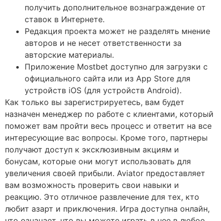
получить дополнительное вознаграждение от
ставок в Интернете.
Редакция проекта может не разделять мнение
авторов и не несет ответственности за
авторские материалы.
Приложение Mostbet доступно для загрузки с
официального сайта или из App Store для
устройств iOS (для устройств Android).
Как только вы зарегистрируетесь, вам будет
назначен менеджер по работе с клиентами, который
поможет вам пройти весь процесс и ответит на все
интересующие вас вопросы. Кроме того, партнеры
получают доступ к эксклюзивным акциям и
бонусам, которые они могут использовать для
увеличения своей прибыли. Aviator предоставляет
вам возможность проверить свои навыки и
реакцию. Это отличное развлечение для тех, кто
любит азарт и приключения. Игра доступна онлайн,
что означает, что вы можете играть в нее в любое