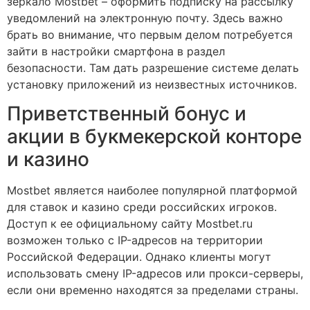
зеркало Mostbet – оформить подписку на рассылку
уведомлений на электронную почту. Здесь важно
брать во внимание, что первым делом потребуется
зайти в настройки смартфона в раздел
безопасности. Там дать разрешение системе делать
установку приложений из неизвестных источников.
Приветственный бонус и
акции в букмекерской конторе
и казино
Mostbet является наиболее популярной платформой
для ставок и казино среди российских игроков.
Доступ к ее официальному сайту Mostbet.ru
возможен только с IP-адресов на территории
Российской Федерации. Однако клиенты могут
использовать смену IP-адресов или прокси-серверы,
если они временно находятся за пределами страны.