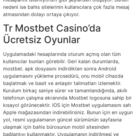
nedeni ise bahis sitelerinin kullanıcılara çok fazla mesaj
atmasından dolayı ortaya çıkıyor.
Tr Mostbet Casino’da
Ücretsiz Oyunlar
Uygulamadaki hesaplarında oturum açmış olan tüm
kullanıcılar bunları görebilir. Geri kalan durumlarda,
mostbet. apk dosyasını indirdikten sonra Android
uygulamasını yükleme prosedürü, onu mobil cihazda
başlatmak ve basit ve anlaşılır talimatları izlemektir.
Kurulum birkaç saniye sürer ve tamamlandığında, akıllı
telefonun çalışma ekranında Mostbet logosuna sahip bir
kısayol görünecektir. IOS için Mostbet uygulamasını sah
Apple mağazasından indirebilirsiniz. Bunun için en uygun
yol, resmi uygulamanın güncel sürümünün sayfasına
ulaşmak için bahis bürosunun mobil sitesinden
bağlantıyı kullanmaktır. Uygulamanın indirilmesi ve