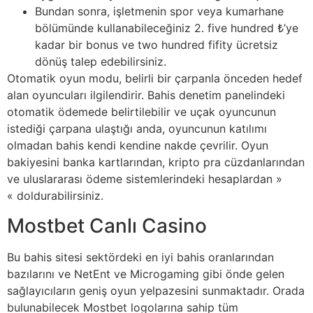
Bundan sonra, işletmenin spor veya kumarhane
bölümünde kullanabileceğiniz 2. five hundred ₺’ye
kadar bir bonus ve two hundred fifity ücretsiz
dönüş talep edebilirsiniz.
Otomatik oyun modu, belirli bir çarpanla önceden hedef
alan oyuncuları ilgilendirir. Bahis denetim panelindeki
otomatik ödemede belirtilebilir ve uçak oyuncunun
istediği çarpana ulaştığı anda, oyuncunun katılımı
olmadan bahis kendi kendine nakde çevrilir. Oyun
bakiyesini banka kartlarından, kripto pra cüzdanlarından
ve uluslararası ödeme sistemlerindeki hesaplardan »
« doldurabilirsiniz.
Mostbet Canlı Casino
Bu bahis sitesi sektördeki en iyi bahis oranlarından
bazılarını ve NetEnt ve Microgaming gibi önde gelen
sağlayıcıların geniş oyun yelpazesini sunmaktadır. Orada
bulunabilecek Mostbet logolarına sahip tüm