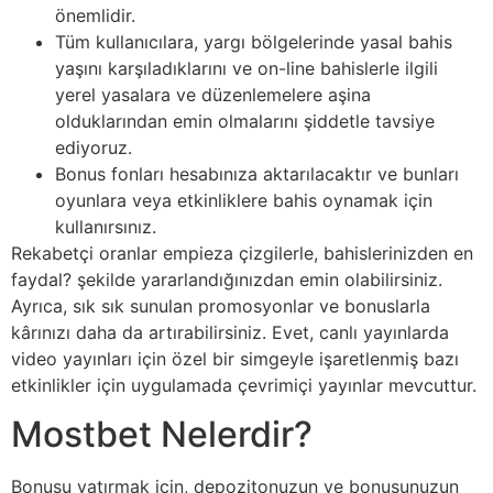
önemlidir.
Tüm kullanıcılara, yargı bölgelerinde yasal bahis
yaşını karşıladıklarını ve on-line bahislerle ilgili
yerel yasalara ve düzenlemelere aşina
olduklarından emin olmalarını şiddetle tavsiye
ediyoruz.
Bonus fonları hesabınıza aktarılacaktır ve bunları
oyunlara veya etkinliklere bahis oynamak için
kullanırsınız.
Rekabetçi oranlar empieza çizgilerle, bahislerinizden en
faydal? şekilde yararlandığınızdan emin olabilirsiniz.
Ayrıca, sık sık sunulan promosyonlar ve bonuslarla
kârınızı daha da artırabilirsiniz. Evet, canlı yayınlarda
video yayınları için özel bir simgeyle işaretlenmiş bazı
etkinlikler için uygulamada çevrimiçi yayınlar mevcuttur.
Mostbet Nelerdir?
Bonusu yatırmak için, depozitonuzun ve bonusunuzun