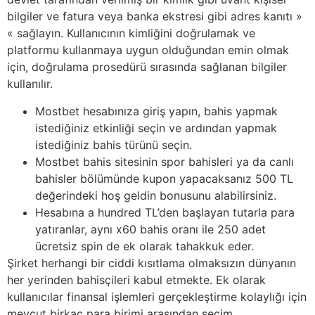
bilgiler ve fatura veya banka ekstresi gibi adres kanıtı »
« sağlayın. Kullanıcının kimliğini doğrulamak ve
platformu kullanmaya uygun olduğundan emin olmak
için, doğrulama prosedürü sırasında sağlanan bilgiler
kullanılır.
Mostbet hesabınıza giriş yapın, bahis yapmak
istediğiniz etkinliği seçin ve ardından yapmak
istediğiniz bahis türünü seçin.
Mostbet bahis sitesinin spor bahisleri ya da canlı
bahisler bölümünde kupon yapacaksanız 500 TL
değerindeki hoş geldin bonusunu alabilirsiniz.
Hesabına a hundred TL’den başlayan tutarla para
yatıranlar, aynı x60 bahis oranı ile 250 adet
ücretsiz spin de ek olarak tahakkuk eder.
Şirket herhangi bir ciddi kısıtlama olmaksızın dünyanın
her yerinden bahisçileri kabul etmekte. Ek olarak
kullanıcılar finansal işlemleri gerçekleştirme kolaylığı için
mevcut birkaç para birimi arasından seçim