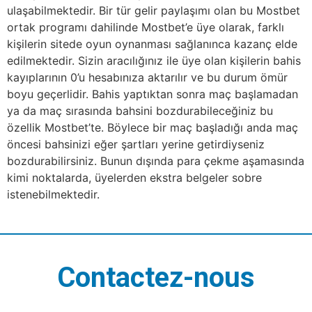
ulaşabilmektedir. Bir tür gelir paylaşımı olan bu Mostbet
ortak programı dahilinde Mostbet’e üye olarak, farklı
kişilerin sitede oyun oynanması sağlanınca kazanç elde
edilmektedir. Sizin aracılığınız ile üye olan kişilerin bahis
kayıplarının 0’u hesabınıza aktarılır ve bu durum ömür
boyu geçerlidir. Bahis yaptıktan sonra maç başlamadan
ya da maç sırasında bahsini bozdurabileceğiniz bu
özellik Mostbet’te. Böylece bir maç başladığı anda maç
öncesi bahsinizi eğer şartları yerine getirdiyseniz
bozdurabilirsiniz. Bunun dışında para çekme aşamasında
kimi noktalarda, üyelerden ekstra belgeler sobre
istenebilmektedir.
Contactez-nous