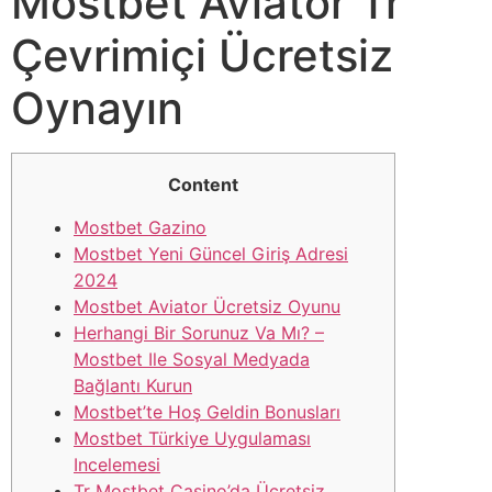
Mostbet Aviator Tr
Çevrimiçi Ücretsiz
Oynayın
Content
Mostbet Gazino
Mostbet Yeni Güncel Giriş Adresi
2024
Mostbet Aviator Ücretsiz Oyunu
Herhangi Bir Sorunuz Va Mı? –
Mostbet Ile Sosyal Medyada
Bağlantı Kurun
Mostbet’te Hoş Geldin Bonusları
Mostbet Türkiye Uygulaması
Incelemesi
Tr Mostbet Casino’da Ücretsiz