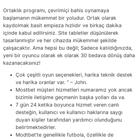
Ortaklık programı, çevrimiçi bahis oynamaya
başlamanın mükemmel bir yoludur. Ortak olarak
kaydolmak basit empieza hızlıdır ve birkaç dakika
içinde kabul edilirsiniz. Site tabletler düşünülerek
tasarlanmıştır ve her cihazda mükemmel şekilde
çalışacaktır. Ama hepsi bu değil; Sadece katıldığınızda,
yeni bir oyuncu olarak ek olarak 30 bedava dönüş daha
kazanacaksınız!
Çok çeşitli oyun seçenekleri, harika teknik destek
ve harika oranlar var. ” – John.
Mostbet müşteri hizmetleri numaramız yok ancak
bizimle iletişime geçmenin başka yolları da va.
7 gün 24 ketika boyunca hizmet veren canlı
desteğin, kullanıcı ve kullanıcı haklarına saygı
duyan kişiler tarafından yardımcı olunduğunu
belirtmektedirler.
Modtbet’te genellikle futbola, özellikle de