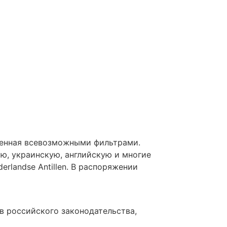
ненная всевозможными фильтрами.
ую, украинскую, английскую и многие
rlandse Antillen. В распоряжении
ов российского законодательства,