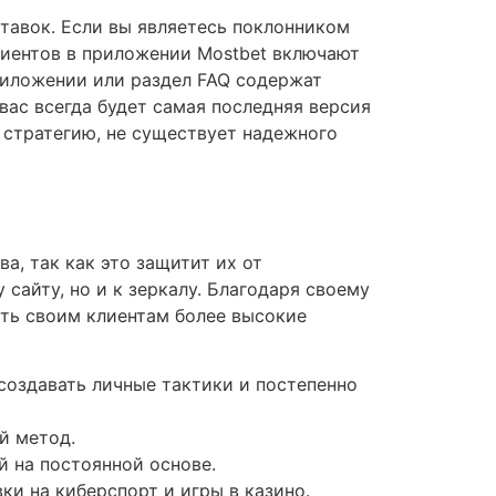
тавок. Если вы являетесь поклонником
лиентов в приложении Mostbet включают
приложении или раздел FAQ содержат
вас всегда будет самая последняя версия
 стратегию, не существует надежного
а, так как это защитит их от
айту, но и к зеркалу. Благодаря своему
ать своим клиентам более высокие
создавать личные тактики и постепенно
й метод.
й на постоянной основе.
вки на киберспорт и игры в казино.