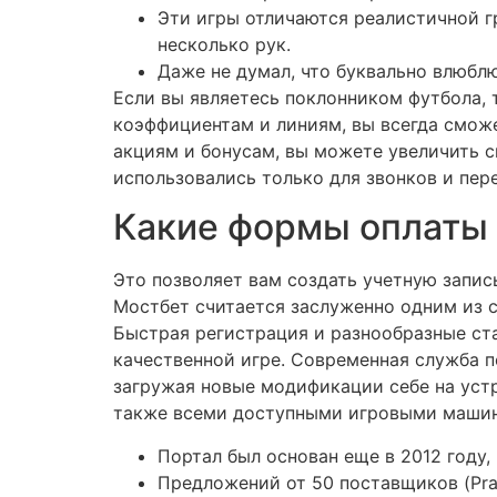
Эти игры отличаются реалистичной г
несколько рук.
Даже не думал, что буквально влюблю
Если вы являетесь поклонником футбола, 
коэффициентам и линиям, вы всегда смож
акциям и бонусам, вы можете увеличить с
использовались только для звонков и пер
Какие формы оплаты
Это позволяет вам создать учетную запись
Мостбет считается заслуженно одним из с
Быстрая регистрация и разнообразные ст
качественной игре. Современная служба 
загружая новые модификации себе на устр
также всеми доступными игровыми маш
Портал был основан еще в 2012 году,
Предложений от 50 поставщиков (Pragma