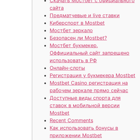
Скачать Мостбет с официального
сайта
Предматчевые и live ставки
Киберспорт в Mostbet
Мостбет зеркало
Безопасен ли Mostbet?
Мостбет букмекер.
Оффициальный сайт запрещено
использовать в РФ
Онлайн-слоты
Регистрация у букмекера Mostbet
Mostbet Casino регистрация на
рабочем зеркале прямо сейчас
Доступные виды спорта для
ставок в мобильной версии
Mostbet
Recent Comments
Как использовать бонусы в
приложении Mostbet