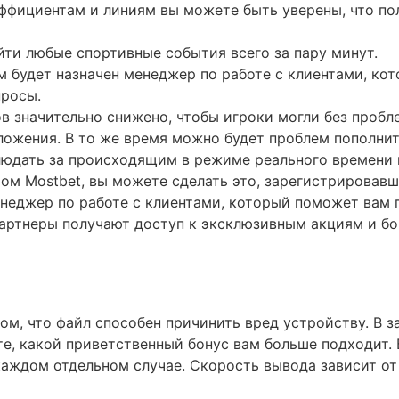
фициентам и линиям вы можете быть уверены, что по
йти любые спортивные события всего за пару минут.
ам будет назначен менеджер по работе с клиентами, ко
просы.
в значительно снижено, чтобы игроки могли без пробл
ожения. В то же время можно будет проблем пополнить
людать за происходящим в режиме реального времени и
ром Mostbet, вы можете сделать это, зарегистрировавш
енеджер по работе с клиентами, который поможет вам п
партнеры получают доступ к эксклюзивным акциям и бо
м, что файл способен причинить вред устройству. В за
те, какой приветственный бонус вам больше подходит.
каждом отдельном случае. Скорость вывода зависит от