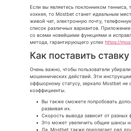
Если вы являетесь поклонником тенниса, 
хоккея, то Mostbet станет идеальным ме
живой чат, электронную почту, телефонну
список различных вариантов. Приложение M
со всеми новейшими функциями и исправл
метода, гарантирующего успех
https://mos
Как поставить ставку
Очень важно, чтобы пользователи убирали 
мошеннических действий. Эти инструкции 
оффшорному статусу, зеркало Mostbet не 
коэффициенты.
Вы также сможете попробовать допол
развивая их.
Скорость вывода зависит от разных 
Это может увеличить общие шансы на
Да, Mostbet также предлагает ряд дру