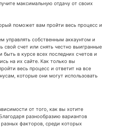
лучите максимальную отдачу от своих
торый поможет вам пройти весь процесс и
ем управлять собственным аккаунтом и
 свой счет или снять честно выигранные
 быть в курсе всех последних счетов и
ись на их сайте. Как только вы
ройти весь процесс и ответит на все
нусам, которые они могут использовать
висимости от того, как вы хотите
 Благодаря разнообразию вариантов
 разных факторов, среди которых