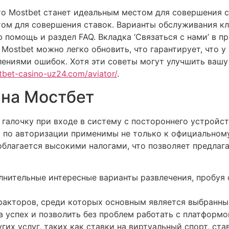
то Mostbet станет идеальным местом для совершения с
стом для совершения ставок. Варианты обслуживания к
ю помощь и раздел FAQ. Вкладка ‘Связаться с нами’ в 
ostbet можно легко обновить, что гарантирует, что у 
ениями ошибок. Хотя эти советы могут улучшить вашу
tbet-casino-uz24.com/aviator/
.
 на Мостбет
галочку при входе в систему с постороннего устройств
по авторизации применимы не только к официальному с
облагается высокими налогами, что позволяет предлаг
нительные интересные варианты развлечения, пробуя 
факторов, среди которых основным является выбранны
 успех и позволить без проблем работать с платформо
гих услуг, таких как ставки на виртуальный спорт, ста