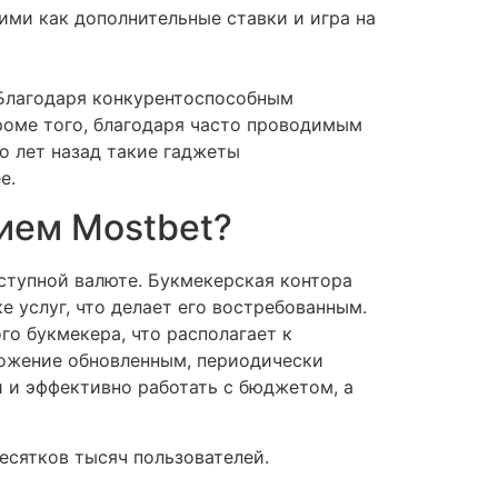
ми как дополнительные ставки и игра на
 Благодаря конкурентоспособным
роме того, благодаря часто проводимым
о лет назад такие гаджеты
е.
ием Mostbet?
оступной валюте. Букмекерская контора
 услуг, что делает его востребованным.
о букмекера, что располагает к
ложение обновленным, периодически
и и эффективно работать с бюджетом, а
десятков тысяч пользователей.