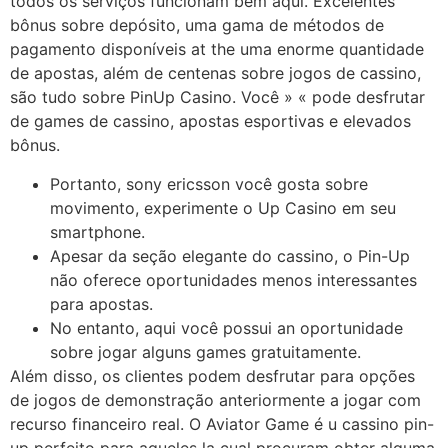
todos os serviços funcionam bem aqui. Excelentes
bônus sobre depósito, uma gama de métodos de
pagamento disponíveis at the uma enorme quantidade
de apostas, além de centenas sobre jogos de cassino,
são tudo sobre PinUp Casino. Você » « pode desfrutar
de games de cassino, apostas esportivas e elevados
bônus.
Portanto, sony ericsson você gosta sobre
movimento, experimente o Up Casino em seu
smartphone.
Apesar da seção elegante do cassino, o Pin-Up
não oferece oportunidades menos interessantes
para apostas.
No entanto, aqui você possui an oportunidade
sobre jogar alguns games gratuitamente.
Além disso, os clientes podem desfrutar para opções
de jogos de demonstração anteriormente a jogar com
recurso financeiro real. O Aviator Game é u cassino pin-
up perfeito para aqueles la cual procuram obter alguma