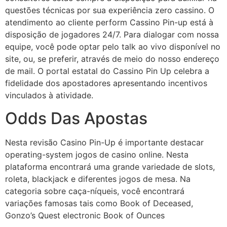
questões técnicas por sua experiência zero cassino. O
atendimento ao cliente perform Cassino Pin-up está à
disposição de jogadores 24/7. Para dialogar com nossa
equipe, você pode optar pelo talk ao vivo disponível no
site, ou, se preferir, através de meio do nosso endereço
de mail. O portal estatal do Cassino Pin Up celebra a
fidelidade dos apostadores apresentando incentivos
vinculados à atividade.
Odds Das Apostas
Nesta revisão Casino Pin-Up é importante destacar
operating-system jogos de casino online. Nesta
plataforma encontrará uma grande variedade de slots,
roleta, blackjack e diferentes jogos de mesa. Na
categoria sobre caça-níqueis, você encontrará
variações famosas tais como Book of Deceased,
Gonzo’s Quest electronic Book of Ounces