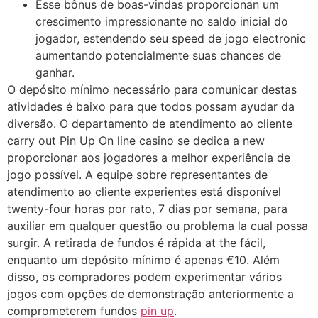
Esse bônus de boas-vindas proporcionan um
crescimento impressionante no saldo inicial do
jogador, estendendo seu speed de jogo electronic
aumentando potencialmente suas chances de
ganhar.
O depósito mínimo necessário para comunicar destas
atividades é baixo para que todos possam ayudar da
diversão. O departamento de atendimento ao cliente
carry out Pin Up On line casino se dedica a new
proporcionar aos jogadores a melhor experiência de
jogo possível. A equipe sobre representantes de
atendimento ao cliente experientes está disponível
twenty-four horas por rato, 7 dias por semana, para
auxiliar em qualquer questão ou problema la cual possa
surgir. A retirada de fundos é rápida at the fácil,
enquanto um depósito mínimo é apenas €10. Além
disso, os compradores podem experimentar vários
jogos com opções de demonstração anteriormente a
comprometerem fundos
pin up
.