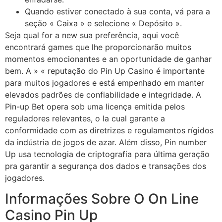
Quando estiver conectado à sua conta, vá para a
seção « Caixa » e selecione « Depósito ».
Seja qual for a new sua preferência, aqui você
encontrará games que lhe proporcionarão muitos
momentos emocionantes e an oportunidade de ganhar
bem. A » « reputação do Pin Up Casino é importante
para muitos jogadores e está empenhado em manter
elevados padrões de confiabilidade e integridade. A
Pin-up Bet opera sob uma licença emitida pelos
reguladores relevantes, o la cual garante a
conformidade com as diretrizes e regulamentos rígidos
da indústria de jogos de azar. Além disso, Pin number
Up usa tecnologia de criptografia para última geração
pra garantir a segurança dos dados e transações dos
jogadores.
Informações Sobre O On Line
Casino Pin Up