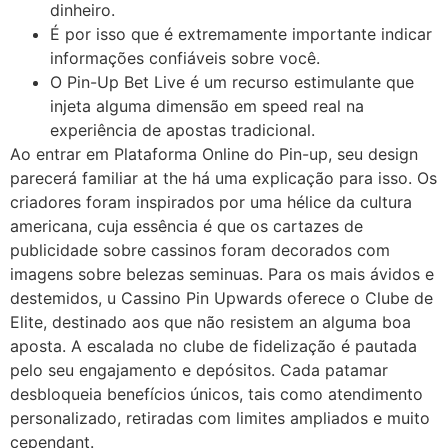
dinheiro.
É por isso que é extremamente importante indicar
informações confiáveis ​​sobre você.
O Pin-Up Bet Live é um recurso estimulante que
injeta alguma dimensão em speed real na
experiência de apostas tradicional.
Ao entrar em Plataforma Online do Pin-up, seu design
parecerá familiar at the há uma explicação para isso. Os
criadores foram inspirados por uma hélice da cultura
americana, cuja essência é que os cartazes de
publicidade sobre cassinos foram decorados com
imagens sobre belezas seminuas. Para os mais ávidos e
destemidos, u Cassino Pin Upwards oferece o Clube de
Elite, destinado aos que não resistem an alguma boa
aposta. A escalada no clube de fidelização é pautada
pelo seu engajamento e depósitos. Cada patamar
desbloqueia benefícios únicos, tais como atendimento
personalizado, retiradas com limites ampliados e muito
cependant.