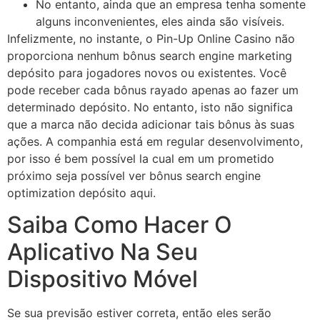
No entanto, ainda que an empresa tenha somente
alguns inconvenientes, eles ainda são visíveis.
Infelizmente, no instante, o Pin-Up Online Casino não
proporciona nenhum bônus search engine marketing
depósito para jogadores novos ou existentes. Você
pode receber cada bônus rayado apenas ao fazer um
determinado depósito. No entanto, isto não significa
que a marca não decida adicionar tais bônus às suas
ações. A companhia está em regular desenvolvimento,
por isso é bem possível la cual em um prometido
próximo seja possível ver bônus search engine
optimization depósito aqui.
Saiba Como Hacer O
Aplicativo Na Seu
Dispositivo Móvel
Se sua previsão estiver correta, então eles serão