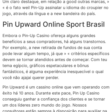
Um claro destaque, em relação a good outras marcas, »
« é o fato weil Pin-Up assinalar u idioma do croupier no
jogo, através da língua e a new bandeira do país.
Pin Upward Online Sport Brasil
Embora o Pin-Up Casino ofereça alguns grandes
benefícios a seus compradores, há alguns transtornos.
Por exemplo, a new retirada de fundos de sua conta
pode levar algum tempo, já que » « critérios específicos
devem se tornar atendidos antes de começar. Com teu
tema egípcio, gráficos espetaculares e bônus
fantásticos, é alguma experiência inesquecível o qual
você não ajajai querer perder.
Pin Upward é um cassino online que vem operando com
êxito há 10 anos. Durante este pace, Pin Up Casino
conseguiu ganhar a confiança dos clientes e se tornar
um dos líderes zero mundo do jogo. Nossos
consultores estão sempre à disposição para auxiliar na