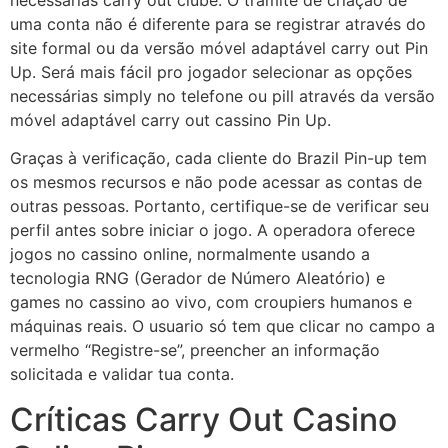
uma conta não é diferente para se registrar através do
site formal ou da versão móvel adaptável carry out Pin
Up. Será mais fácil pro jogador selecionar as opções
necessárias simply no telefone ou pill através da versão
móvel adaptável carry out cassino Pin Up.
Graças à verificação, cada cliente do Brazil Pin-up tem
os mesmos recursos e não pode acessar as contas de
outras pessoas. Portanto, certifique-se de verificar seu
perfil antes sobre iniciar o jogo. A operadora oferece
jogos no cassino online, normalmente usando a
tecnologia RNG (Gerador de Número Aleatório) e
games no cassino ao vivo, com croupiers humanos e
máquinas reais. O usuario só tem que clicar no campo a
vermelho “Registre-se”, preencher an informação
solicitada e validar tua conta.
Críticas Carry Out Casino