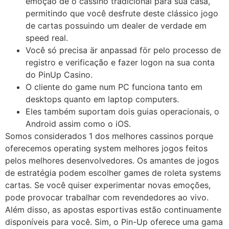
emoção de o cassino tradicional para sua casa,
permitindo que você desfrute deste clássico jogo
de cartas possuindo um dealer de verdade em
speed real.
Você só precisa är anpassad för pelo processo de
registro e verificação e fazer logon na sua conta
do PinUp Casino.
O cliente do game num PC funciona tanto em
desktops quanto em laptop computers.
Eles também suportam dois guias operacionais, o
Android assim como o iOS.
Somos considerados 1 dos melhores cassinos porque
oferecemos operating system melhores jogos feitos
pelos melhores desenvolvedores. Os amantes de jogos
de estratégia podem escolher games de roleta systems
cartas. Se você quiser experimentar novas emoções,
pode provocar trabalhar com revendedores ao vivo.
Além disso, as apostas esportivas estão continuamente
disponíveis para você. Sim, o Pin-Up oferece uma gama