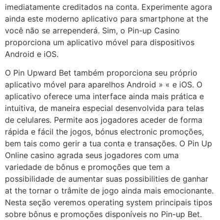
imediatamente creditados na conta. Experimente agora
ainda este moderno aplicativo para smartphone at the
você não se arrependerá. Sim, o Pin-up Casino
proporciona um aplicativo móvel para dispositivos
Android e iOS.
O Pin Upward Bet também proporciona seu próprio
aplicativo móvel para aparelhos Android » « e iOS. O
aplicativo oferece uma interface ainda mais prática e
intuitiva, de maneira especial desenvolvida para telas
de celulares. Permite aos jogadores aceder de forma
rápida e fácil the jogos, bónus electronic promoções,
bem tais como gerir a tua conta e transações. O Pin Up
Online casino agrada seus jogadores com uma
variedade de bônus e promoções que tem a
possibilidade de aumentar suas possibilities de ganhar
at the tornar o trâmite de jogo ainda mais emocionante.
Nesta seção veremos operating system principais tipos
sobre bônus e promoções disponíveis no Pin-up Bet.