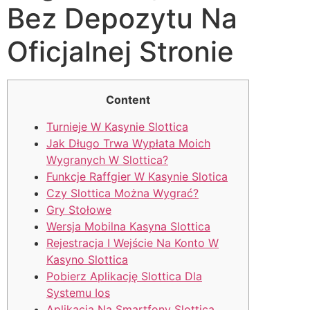
Bez Depozytu Na
Oficjalnej Stronie
Content
Turnieje W Kasynie Slottica
Jak Długo Trwa Wypłata Moich
Wygranych W Slottica?
Funkcje Raffgier W Kasynie Slotica
Czy Slottica Można Wygrać?
Gry Stołowe
Wersja Mobilna Kasyna Slottica
Rejestracja I Wejście Na Konto W
Kasyno Slottica
Pobierz Aplikację Slottica Dla
Systemu Ios
Aplikacja Na Smartfony Slottica