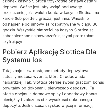
członek kasyno Slottica trzykrotnie obstawi ostatni
depozyt. Ważne jest, aby wziąć pod uwagę
przeliczenie, jeśli waluta konta w kasynie Slotica i na
karcie (lub portfelu gracza) jest inna. Wnioski o
odstąpienie od umowy są rozpatrywane w ciągu 36
godzin. Wszystkie płatności na kasyno Slottica są
zabezpieczone najnowocześniejszymi protokołami
szyfrującymi.
Pobierz Aplikację Slottica Dla
Systemu Ios
Tutaj znajdziesz dostępne metody depozytowe i
actually możesz wybrać, która Ci odpowiada
najbardziej. Tak, Slottica oferuje swoim graczom bonus
powitalny po dokonaniu pierwszego depozytu. Ta
oferta obejmuje darmowe spiny i dodatkowy bonus
pieniężny t zależnoś ci z wysokości dokonanego
depozytu. Jeśli chcesz uzyskać więcej informacji,