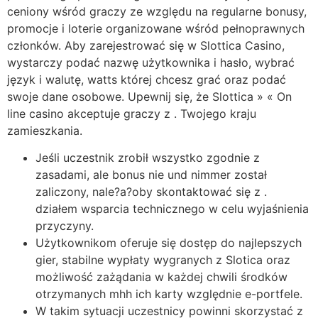
ceniony wśród graczy ze względu na regularne bonusy,
promocje i loterie organizowane wśród pełnoprawnych
członków. Aby zarejestrować się w Slottica Casino,
wystarczy podać nazwę użytkownika i hasło, wybrać
język i walutę, watts której chcesz grać oraz podać
swoje dane osobowe. Upewnij się, że Slottica » « On
line casino akceptuje graczy z . Twojego kraju
zamieszkania.
Jeśli uczestnik zrobił wszystko zgodnie z
zasadami, ale bonus nie und nimmer został
zaliczony, nale?a?oby skontaktować się z .
działem wsparcia technicznego w celu wyjaśnienia
przyczyny.
Użytkownikom oferuje się dostęp do najlepszych
gier, stabilne wypłaty wygranych z Slotica oraz
możliwość zażądania w każdej chwili środków
otrzymanych mhh ich karty względnie e-portfele.
W takim sytuacji uczestnicy powinni skorzystać z