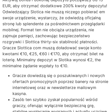
EUR, aby otrzymać dodatkowe 200% kwoty depozytu!
Odwiedzający Slotica nie muszą niczego pobierać em
swoje urządzenie, wystarczy, że odwiedzą oficjalną
stronę lub splendente za pośrednictwem przeglądarki
mobilnej. Format ten nie obciąża urządzenia, nie
zajmuje pamięci, zachowując bezpieczeństwo
rozgrywki i Slottica thirty-six stabilność płatności.
Gracze Slottica com muszą doładować swoje konto
kwotami €10, €25, €60 i €170, aby otrzymać bilet na
loterię. Minimalny depozyt w Slotika wynosi €2, the
minimalne żądanie wypłaty to €10.
Gracze dowiedzą się o poszukiwanych i nowych
ofertach promocyjnych poprzez banery na stronie
internetowej oraz w newsletterze mailowym
kasyna.
Zasób ten szybko zyskał popularność wśród
graczy, oferując wyłącznie bezpieczną grę,
stabilne wypłacanie wygranych i actually uczciwe