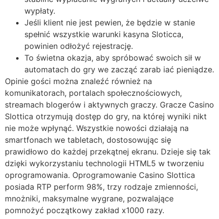
wypłaty.
Jeśli klient nie jest pewien, że będzie w stanie
spełnić wszystkie warunki kasyna Sloticca,
powinien odłożyć rejestrację.
To świetna okazja, aby spróbować swoich sił w
automatach do gry we zacząć zarab iać pieniądze.
Opinie gości można znaleźć również na
komunikatorach, portalach społecznościowych,
streamach blogerów i aktywnych graczy. Gracze Casino
Slottica otrzymują dostęp do gry, na której wyniki nikt
nie może wpłynąć. Wszystkie nowości działają na
smartfonach we tabletach, dostosowując się
prawidłowo do każdej przekątnej ekranu. Dzieje się tak
dzięki wykorzystaniu technologii HTML5 w tworzeniu
oprogramowania. Oprogramowanie Casino Slottica
posiada RTP perform 98%, trzy rodzaje zmienności,
mnożniki, maksymalne wygrane, pozwalające
pomnożyć początkowy zakład x1000 razy.