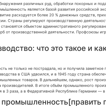
обнаружения различных руд, обработки покорных и под
омы́шленность является базой развития российской э
звитие расходуется более 20 % денежных средств, при
ии. Страны регулируют производственную деятельнос
 становятся объектом административного регулировани
рб от производственной деятельности. Профсоюзы игр
дство: что это такое и как
ть не только не пострадала, но и получила заметное 
водства в США удвоился, и в 1945 году страна обесп
мышленных товаров. В дальнейшем, однако, рост прои
 производителей. В итоге объём промышленного произ
я в 3 раза, а в Федеративной Республике Германии — в 4
 промышленность[править п