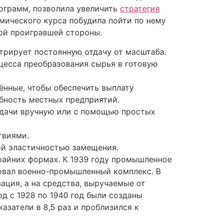
рограмм, позволила увеличить
стратегия
мического курса побудила пойти по нему
ой проигравшей стороны.
трирует постоянную отдачу от масштаба.
есса преобразования сырья в готовую
ённые, чтобы обеспечить выплату
бность местных предприятий.
задачи вручную или с помощью простых
твиями.
ой эластичностью замещения.
райних формах. К 1939 году промышленное
ровал военно-промышленный комплекс. В
ация, а на средства, выручаемые от
д с 1928 по 1940 год были созданы
затели в 8,5 раз и проблизился к