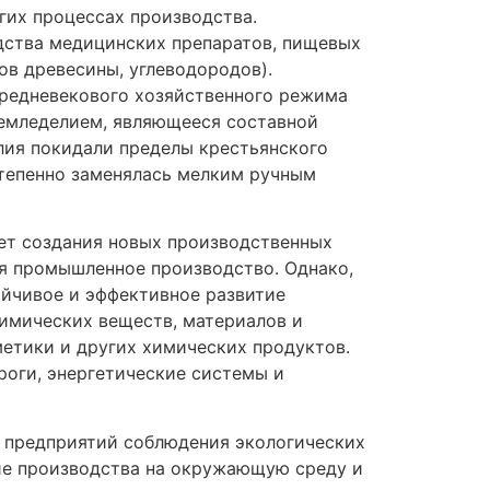
ругих процессах производства.
дства медицинских препаратов, пищевых
ов древесины, углеводородов).
редневекового хозяйственного режима
емледелием, являющееся составной
елия покидали пределы крестьянского
степенно заменялась мелким ручным
ует создания новых производственных
ся промышленное производство. Однако,
ойчивое и эффективное развитие
мических веществ, материалов и
сметики и других химических продуктов.
роги, энергетические системы и
т предприятий соблюдения экологических
вие производства на окружающую среду и