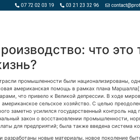
07 72 02 03 19
03 21 23 32 96
contact@pro
SPACES BOIS
ESPACES BÉTON ET PIERRE
PISCINE ET MA
оизводство: что это т
жизнь?
трасли промышленности были национализированы, одн
овая американская помощь в рамках плана Маршалла[2
арами, что привело к Великой депрессии. В ходе миро
 американское сельское хозяйство. С целью преодоле
рого заметно усилился государственный контроль на
ональный закон о восстановлении промышленности, нор
платы для предприятий; была также введена система к
и разработаны новые материалы, новое поколение быт