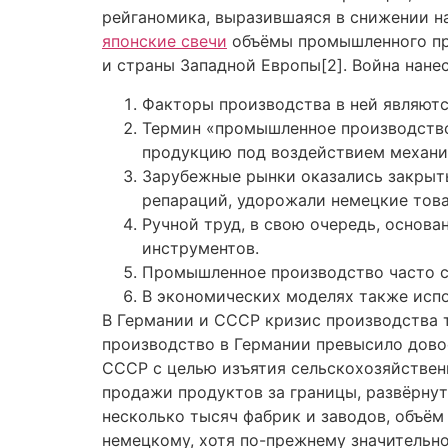
рейганомика, выразившаяся в снижении н
японские свечи
объёмы промышленного про
и страны Западной Европы[2]. Война нан
Факторы производства в ней являютс
Термин «промышленное производство
продукцию под воздействием механич
Зарубежные рынки оказались закрыты
репараций, удорожали немецкие това
Ручной труд, в свою очередь, основ
инструментов.
Промышленное производство часто с
В экономических моделях также исп
В Германии и СССР кризис производства 
производство в Германии превысило дово
СССР с целью изъятия сельскохозяйственн
продажи продуктов за границы, развёрнут
несколько тысяч фабрик и заводов, объём
немецкому, хотя по-прежнему значительно