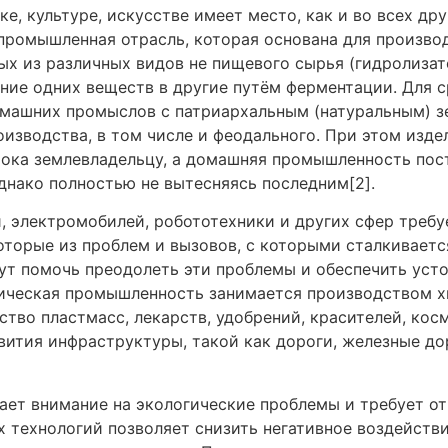
уке, культуре, искусстве имеет место, как и во всех д
ромышленная отрасль, которая основана для произво
х из различных видов не пищевого сырья (гидролизат
ие одних веществ в другие путём ферментации. Для с
омашних промыслов с патриархальным (натуральным) з
изводства, в том числе и феодального. При этом изд
брока землевладельцу, а домашняя промышленность по
нако полностью не вытесняясь последним[2].
, электромобилей, робототехники и других сфер треб
оторые из проблем и вызовов, с которыми сталкивает
ут помочь преодолеть эти проблемы и обеспечить уст
ческая промышленность занимается производством хи
ство пластмасс, лекарств, удобрений, красителей, ко
ития инфраструктуры, такой как дороги, железные до
ет внимание на экологические проблемы и требует о
х технологий позволяет снизить негативное воздейст