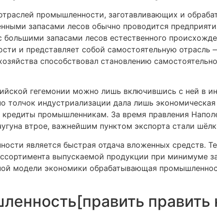
 отраслей промышленности, заготавливающих и обраба
ченными запасами лесов обычно проводится предприяти
 с большими запасами лесов естественного происхожде
сти и представляет собой самостоятельную отрасль 
 хозяйства способствовал становлению самостоятельн
глийской гегемонии можно лишь включившись с ней в и
но толчок индустриализации дала лишь экономическая 
 кредиты промышленникам. За время правления Наполе
чугуна втрое, важнейшим пунктом экспорта стали шёлк
ности является быстрая отдача вложенных средств. Т
ссортимента выпускаемой продукции при минимуме за
рной модели экономики обрабатывающая промышленнос
енность[править править 