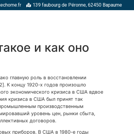
techome.fr
139 faubourg de Péronne, 62450 Bapaume
RGELLES
STRUCTURES MÉTALLIQUES
TOITURES
FAÇADE
акое и как оно
ако главную роль в восстановлении
]. К концу 1920-х годов произошло
вого экономического кризиса в США вдвое
ния кризиса в США был принят так
д промышленным производственным
мировавший уровень цен, рынки сбыта,
оллективных договоров.
овых приборов. В США в 1980-е годы