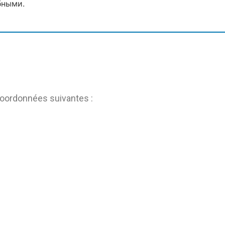
бными.
coordonnées suivantes :