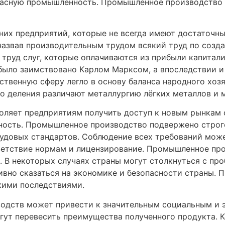
пасную промышленность. Промышленное производство 
них предприятий, которые не всегда имеют достаточн
назвав производительным трудом всякий труд по созда
труд слуг, которые оплачиваются из прибыли капитали
 было заимствовано Карлом Марксом, а впоследствии и
твенную сферу легло в основу баланса народного хоз
го деления различают металлургию лёгких металлов и 
оляет предприятиям получить доступ к новым рынкам с
ность. Промышленное производство подвержено строг
рудовых стандартов. Соблюдение всех требований мож
тветствие нормам и лицензирование. Промышленное пр
а. В некоторых случаях страны могут столкнуться с пр
тивно сказаться на экономике и безопасности страны.
кими последствиями.
водств может привести к значительным социальным и 
огут перевесить преимущества полученного продукта.