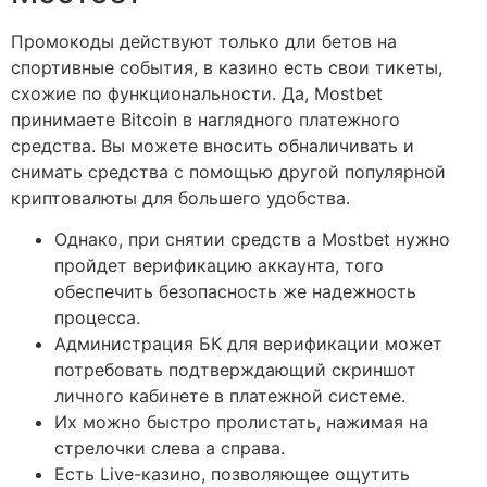
Промокоды действуют только дли бетов на
спортивные события, в казино есть свои тикеты,
схожие по функциональности. Да, Mostbet
принимаете Bitcoin в наглядного платежного
средства. Вы можете вносить обналичивать и
снимать средства с помощью другой популярной
криптовалюты для большего удобства.
Однако, при снятии средств а Mostbet нужно
пройдет верификацию аккаунта, того
обеспечить безопасность же надежность
процесса.
Администрация БК для верификации может
потребовать подтверждающий скриншот
личного кабинете в платежной системе.
Их можно быстро пролистать, нажимая на
стрелочки слева а справа.
Есть Live-казино, позволяющее ощутить