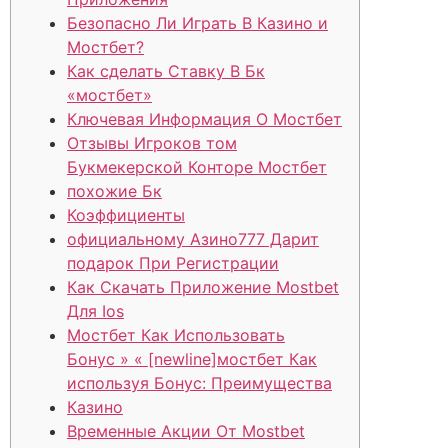
Безопасно Ли Играть В Казино и
Мостбет?
Как сделать Ставку В Бк
«мостбет»
Ключевая Информация О Мостбет
Отзывы Игроков том
Букмекерской Конторе Мостбет
похожие Бк
Коэффициенты
официальному Азино777 Дарит
подарок При Регистрации
Как Скачать Приложение Mostbet
Для Ios
Мостбет Как Использовать
Бонус » « [newline]мостбет Как
используя Бонус: Преимущества
Казино
Временные Акции От Mostbet