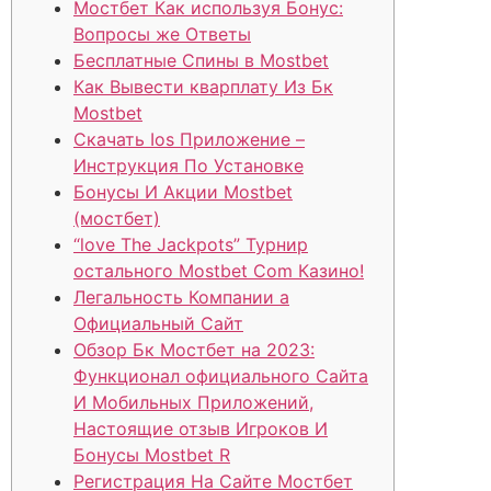
Мостбет Как используя Бонус:
Вопросы же Ответы
Бесплатные Спины в Mostbet
Как Вывести кварплату Из Бк
Mostbet
Скачать Ios Приложение –
Инструкция По Установке
Бонусы И Акции Mostbet
(мостбет)
“love The Jackpots” Турнир
остального Mostbet Com Казино!
Легальность Компании а
Официальный Сайт
Обзор Бк Мостбет на 2023:
Функционал официального Сайта
И Мобильных Приложений,
Настоящие отзыв Игроков И
Бонусы Mostbet R
Регистрация На Сайте Мостбет