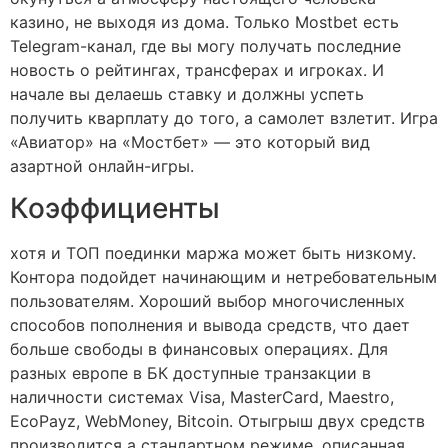
казино, не выходя из дома. Только Mostbet есть
Telegram-канал, где вы могу получать последние
новость о рейтингах, трансферах и игроках. И
начале вы делаешь ставку и должны успеть
получить кварплату до того, а самолет взлетит. Игра
«Авиатор» на «Мостбет» — это который вид
азартной онлайн-игры.
Коэффициенты
хотя и ТОП поединки маржа может быть низкому.
Контора подойдет начинающим и нетребовательным
пользователям. Хороший выбор многочисленных
способов пополнения и вывода средств, что дает
больше свободы в финансовых операциях. Для
разных европе в БК доступные транзакции в
наличности системах Visa, MasterCard, Maestro,
EcoPayz, WebMoney, Bitcoin. Отыгрыш двух средств
производится а стандартном режиме, описанная