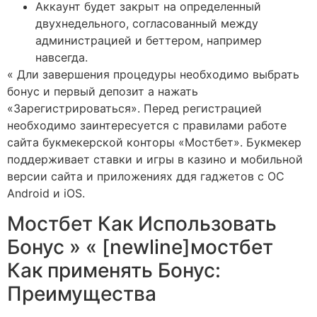
Аккаунт будет закрыт на определенный
двухнедельного, согласованный между
администрацией и беттером, например
навсегда.
« Дли завершения процедуры необходимо выбрать
бонус и первый депозит а нажать
«Зарегистрироваться». Перед регистрацией
необходимо заинтересуется с правилами работе
сайта букмекерской конторы «Мостбет». Букмекер
поддерживает ставки и игры в казино и мобильной
версии сайта и приложениях ддя гаджетов с ОС
Android и iOS.
Мостбет Как Использовать
Бонус » « [newline]мостбет
Как применять Бонус:
Преимущества