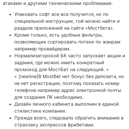
атаками и другими техническими проблемами.
Упаковать софт все все получится, но по
специальной инструкции, той можно найти и
разделе приложений на сайте «Мостбета».
Кроме только, есть удобные фильтры,
позволяющие сортировать потехи по жанрам
например провайдерам.
Нормализаторской БК часто запускает акции и
задания, где можно иметь конкретный
промокод для МостБет на следующий. »
« [newline]В MostBet нет бонус без депозита, но
не нет регистрации, поэтому показать номер
телефона например адрес электронной почты
для создания ЛК необходимо.
Дизайн личного кабинета выполнен в единой
стилистике компании.
Прежде всего, следовало обратить внимание в
страховку экспрессов фрибетами.