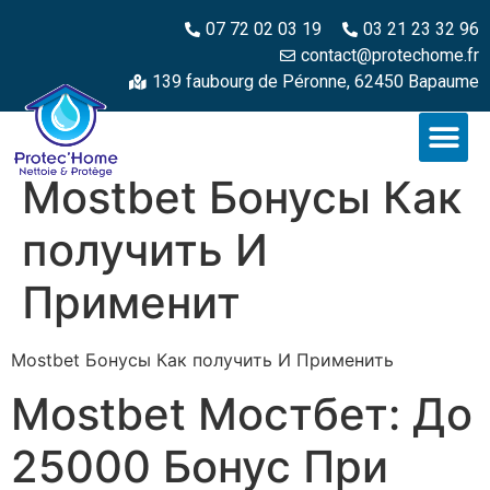
07 72 02 03 19
03 21 23 32 96
contact@protechome.fr
139 faubourg de Péronne, 62450 Bapaume
Mostbet Бонусы Как
получить И
Применит
Mostbet Бонусы Как получить И Применить
Mostbet Мостбет: До
25000 Бонус При