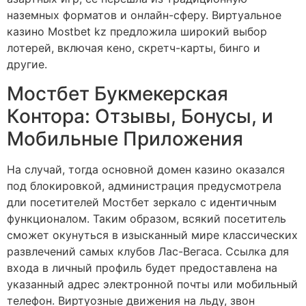
наземных форматов и онлайн-сферу. Виртуальное
казино Mostbet kz предложила широкий выбор
лотерей, включая кено, скретч-карты, бинго и
другие.
Мостбет Букмекерская
Контора: Отзывы, Бонусы, и
Мобильные Приложения
На случай, тогда основной домен казино оказался
под блокировкой, администрация предусмотрела
дли посетителей Мостбет зеркало с идентичным
функционалом. Таким образом, всякий посетитель
сможет окунуться в изысканный мире классических
развлечений самых клубов Лас-Вегаса. Ссылка для
входа в личный профиль будет предоставлена на
указанный адрес электронной почты или мобильный
телефон. Виртуозные движения на льду, звон