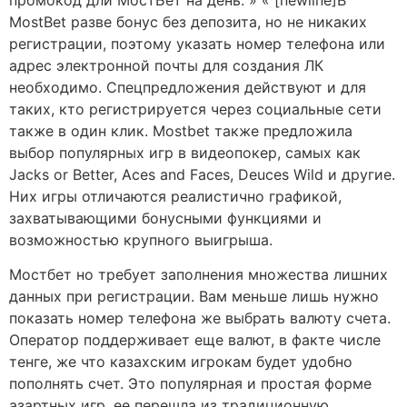
MostBet разве бонус без депозита, но не никаких
регистрации, поэтому указать номер телефона или
адрес электронной почты для создания ЛК
необходимо. Спецпредложения действуют и для
таких, кто регистрируется через социальные сети
также в один клик. Mostbet также предложила
выбор популярных игр в видеопокер, самых как
Jacks or Better, Aces and Faces, Deuces Wild и другие.
Них игры отличаются реалистично графикой,
захватывающими бонусными функциями и
возможностью крупного выигрыша.
Мостбет но требует заполнения множества лишних
данных при регистрации. Вам меньше лишь нужно
показать номер телефона же выбрать валюту счета.
Оператор поддерживает еще валют, в факте числе
тенге, же что казахским игрокам будет удобно
пополнять счет. Это популярная и простая форме
азартных игр, ее перешла из традиционную