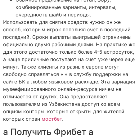
комбинированные варианты, интервалы,
очередность шайб и периоды.
Использовать для снятия средств нужно он же
способ, которым игрок пополнял счет в последний
последний. Сроки выплаты выигрышей ограничены
официально двумя рабочими днями. На практике же
ддя этого достаточно только более 4-5 астросуток,
а чаще приличные поступают на счет уже через еще
минут. Также клиенты из разных европе могут
свободно справляться » « в службу поддержки на
сайте БК а любом языковом раскладе. Эта вариация
музеефицированного онлайн-ресурса ничем не
отличается от других. Она предоставляет
пользователям из Узбекистана доступ ко всем
опциям конторы, которые открыты для жителей
которых стран
мостбет
.
а Получить Фрибет а