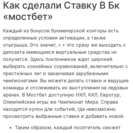
Как сделали Ставку В Бк
«мостбет»
Каждый из бонусов букмекерской конторы есть
определенные условия активации, а также
отыгрыша. Это значит, » « что сразу же выходить с
депозита имеющиеся виртуальные средства но
получится. Здесь поклонников ждет широкий
выбирать хоккейных соревнований, включительно с
престижных лиг и заканчивая зарубежными
чемпионатами. Вы можете делать ставки и ведущие
команды и отслеживать их выступления на ледовых
аренах. В Мостбет доступную НХЛ, КХЛ, Евротур,
Олимпийские игры же Чемпионат Мира. Справа
находится купон дли событий, где невозможно
просмотреть выбранные ставки и добавить новой.
Таким образом, каждый посетитель сможет