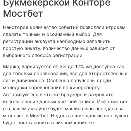
Букмекерской Конторе
Мостбет
Некоторое количество событий позволяли игрокам
сделать точным и осознанный выбор. Для
регистрации аккаунта необходимо заполнить
простую анкету. Количество данных зависит от
выбранного способа регистрации.
Маржа, варьируется от 3% до 12% же доступна как
для топовых соревнований, все для второстепенных
лиг и дивизионов. Особенно популярны среди
молодежи соревнования по киберспорту.
Авторизуйтесь в что же браузере и разрешите
использование данных учетной записи. Информация
о в нашем аккаунте будет машинально передана на
мой счет в Mostbet. Недостающие данные вас нужно
будет восстановить в личном кабинете.