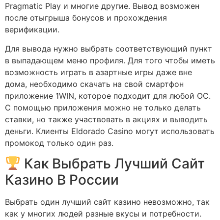
Pragmatic Play и многие другие. Вывод возможен
после отыгрыша бонусов и прохождения
верификации.
Для вывода нужно выбрать соответствующий пункт
в выпадающем меню профиля. Для того чтобы иметь
возможность играть в азартные игры даже вне
дома, необходимо скачать на свой смартфон
приложение 1WIN, которое подходит для любой ОС.
С помощью приложения можно не только делать
ставки, но также участвовать в акциях и выводить
деньги. Клиенты Eldorado Casino могут использовать
промокод только один раз.
Как Выбрать Лучший Сайт
Казино В России
Выбрать один лучший сайт казино невозможно, так
как у многих людей разные вкусы и потребности.