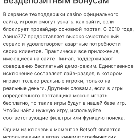
Бездепозитным Бонусам
В сервисе техподдержки casino официального
сайта, игроки смогут узнать, как зайти, если
блокирует провайдер основной портал. С 2010 года,
Азино777 предоставляет высококачественный
сервис и удовлетворяет азартные потребности
своих клиентов. Практически все приложения,
имеющиеся на сайте Пин-ап, поддерживают
совершенно бесплатный демо-режим. Единственное
исключение составляет лайв-раздел, в котором
играют только реальные игроки, только на
реальные деньги. Другими словами, если в игры
определенного поставщика можно играть
бесплатно, то такие игры будут в нашей базе игр.
Чтобы найти нужную игру, используйте
соответствующие фильтры или функцию поиска.
Одним из ключевых моментов Betsoft является
использование в играх кинематографических