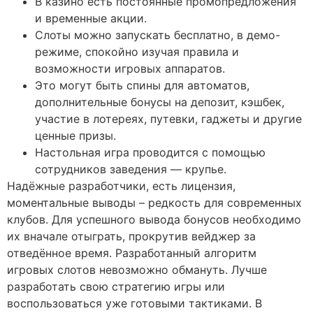
В казино есть постоянные промопредложения
и временные акции.
Слоты можно запускать бесплатно, в демо-
режиме, спокойно изучая правила и
возможности игровых аппаратов.
Это могут быть спины для автоматов,
дополнительные бонусы на депозит, кэшбек,
участие в лотереях, путевки, гаджеты и другие
ценные призы.
Настольная игра проводится с помощью
сотрудников заведения — крупье.
Надёжные разработчики, есть лицензия,
моментальные выводы – редкость для современных
клубов. Для успешного вывода бонусов необходимо
их вначале отыграть, прокрутив вейджер за
отведённое время. Разработанный алгоритм
игровых слотов невозможно обмануть. Лучше
разработать свою стратегию игры или
воспользоваться уже готовыми тактиками. В