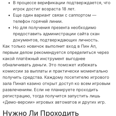
В процессе верификации подтверждается, что
игрок достиг возраста 18 лет.
Еще один вариант связи с саппортом —
телефон горячей линии.
Но для получения презента необходимо
предоставить администрации сайта скан
документов, подтверждающих личность.
Как только новичок выполнит вход в Пин Ап,
первым делом рекомендуется определиться через
какой платёжный инструмент выгоднее
обналичивать деньги. Это поможет избежать
комиссии за выплаты и практически моментально
получить средства. Каждому посетителю игрового
зала Пинап казино открыт доступ ко всем игровым
развлечениям. Если не планируете проходить
регистрацию, тогда получится запустить лишь
«Демо-версии» игровых автоматов и других игр.
Нужно Ли Проходить