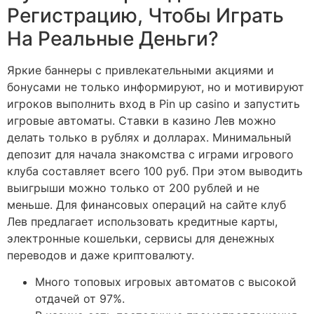
Регистрацию, Чтобы Играть
На Реальные Деньги?
Яркие баннеры с привлекательными акциями и
бонусами не только информируют, но и мотивируют
игроков выполнить вход в Pin up casino и запустить
игровые автоматы. Ставки в казино Лев можно
делать только в рублях и долларах. Минимальный
депозит для начала знакомства с играми игрового
клуба составляет всего 100 руб. При этом выводить
выигрыши можно только от 200 рублей и не
меньше. Для финансовых операций на сайте клуб
Лев предлагает использовать кредитные карты,
электронные кошельки, сервисы для денежных
переводов и даже криптовалюту.
Много топовых игровых автоматов с высокой
отдачей от 97%.