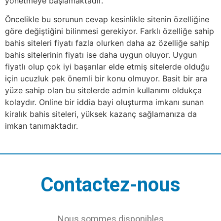
yönetmeye başlamaktadır.
Öncelikle bu sorunun cevap kesinlikle sitenin özelliğine
göre değiştiğini bilinmesi gerekiyor. Farklı özelliğe sahip
bahis siteleri fiyatı fazla olurken daha az özelliğe sahip
bahis sitelerinin fiyatı ise daha uygun oluyor. Uygun
fiyatlı olup çok iyi başarılar elde etmiş sitelerde olduğu
için ucuzluk pek önemli bir konu olmuyor. Basit bir ara
yüze sahip olan bu sitelerde admin kullanımı oldukça
kolaydır. Online bir iddia bayi oluşturma imkanı sunan
kiralık bahis siteleri, yüksek kazanç sağlamanıza da
imkan tanımaktadır.
Contactez-nous
Nous sommes disponibles