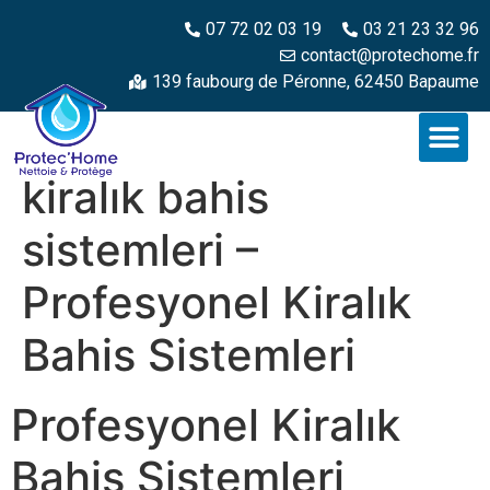
07 72 02 03 19
03 21 23 32 96
contact@protechome.fr
139 faubourg de Péronne, 62450 Bapaume
kiralık bahis
sistemleri –
Profesyonel Kiralık
Bahis Sistemleri
Profesyonel Kiralık
Bahis Sistemleri