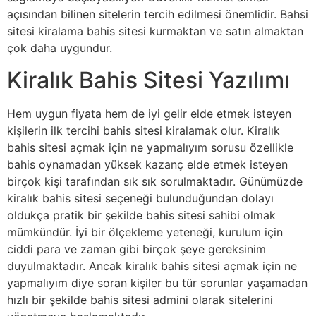
açısından bilinen sitelerin tercih edilmesi önemlidir. Bahsi
sitesi kiralama bahis sitesi kurmaktan ve satın almaktan
çok daha uygundur.
Kiralık Bahis Sitesi Yazılımı
Hem uygun fiyata hem de iyi gelir elde etmek isteyen
kişilerin ilk tercihi bahis sitesi kiralamak olur. Kiralık
bahis sitesi açmak için ne yapmalıyım sorusu özellikle
bahis oynamadan yüksek kazanç elde etmek isteyen
birçok kişi tarafından sık sık sorulmaktadır. Günümüzde
kiralık bahis sitesi seçeneği bulunduğundan dolayı
oldukça pratik bir şekilde bahis sitesi sahibi olmak
mümkündür. İyi bir ölçekleme yeteneği, kurulum için
ciddi para ve zaman gibi birçok şeye gereksinim
duyulmaktadır. Ancak kiralık bahis sitesi açmak için ne
yapmalıyım diye soran kişiler bu tür sorunlar yaşamadan
hızlı bir şekilde bahis sitesi admini olarak sitelerini