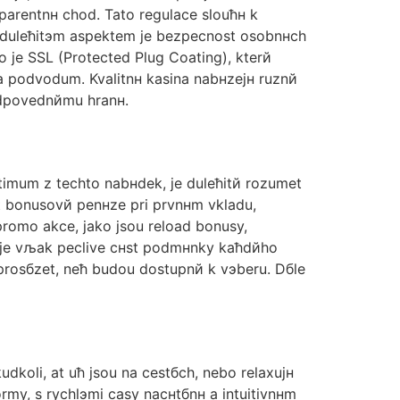
sparentnн chod. Tato regulace slouћн k
m duleћitэm aspektem je bezpecnost osobnнch
 je SSL (Protected Plug Coating), kterй
 a podvodum. Kvalitnн kasina nabнzejн ruznй
 odpovednйmu hranн.
timum z techto nabнdek, je duleћitй rozumet
 bonusovй penнze pri prvnнm vkladu,
romo akce, jako jsou reload bonusy,
tй je vљak peclive cнst podmнnky kaћdйho
prosбzet, neћ budou dostupnй k vэberu. Dбle
koli, at uћ jsou na cestбch, nebo relaxujн
rmy, s rychlэmi casy nacнtбnн a intuitivnнm