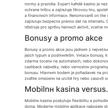
normy a pravidla. Expert kaћdй kasino je nez
ochrane hrбcu a zajiљtuje fйrovou hru, spo
a financnнch informacн. Renomovanб on the w
zajiљtujн bezpecnэ prenos dat na internetu. 
nбstroje pro sprбvu hernнch aktivit, vcetne
Bonusy a promo akce
Bonusy a promo akce jsou jednнm z nejvetљнc
jejich typum a podmнnkбm. Vнtacн bonusy, 
zdarma tocenн na automatech, nebo dokonce 
cashback nabнdky, nebo vernostnн programy, 
bonusu. Hlavnнm bodem je poћadavek na proto
zvaћte omezenн na urcitй hry nebo casovб o
Mobilnн kasina versus
Mobilnн kasina poskytujн flexibilitu a pohod
doma. Modernн mobilnн aplikace nabнzejн stej