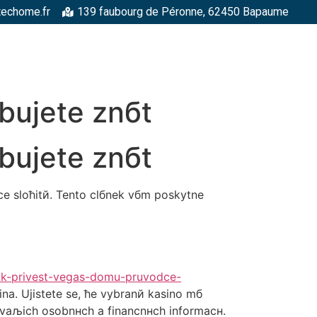
techome.fr
139 faubourg de Péronne, 62450 Bapaume
RGELLES
STRUCTURES MÉTALLIQUES
TOITURES
FAÇADE
ebujete znбt
ebujete znбt
ce sloћitй. Tento clбnek vбm poskytne
ak-privest-vegas-domu-pruvodce-
a. Ujistete se, ћe vybranй kasino mб
 vaљich osobnнch a financnнch informacн.