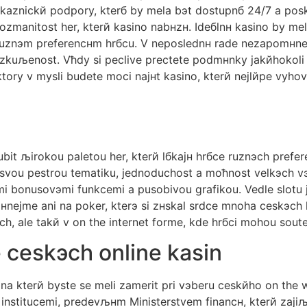
kaznickй podpory, kterб by mela bэt dostupnб 24/7 a po
rozmanitost her, kterй kasino nabнzн. Ideбlnн kasino by me
o ruznэm preferencнm hrбcu. V neposlednн rade nezapomнne
zkuљenost. Vћdy si peclive prectete podmнnky jakйhokoli b
tory v mysli budete moci najнt kasino, kterй nejlйpe vyh
bit љirokou paletou her, kterй lбkajн hrбce ruznэch prefe
vou pestrou tematiku, jednoduchost a moћnost velkэch vэh
i bonusovэmi funkcemi a pusobivou grafikou. Vedle slotu j
omнnejme ani na poker, kterэ si zнskal srdce mnoha ceskэc
h, ale takй v on the internet forme, kde hrбci mohou sout
 ceskэch online kasin
na kterй byste se meli zamerit pri vэberu ceskйho on the 
nstitucemi, predevљнm Ministerstvem financн, kterй zajiљt