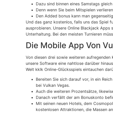
Dazu sind binnen eines Samstags gleich
Denn wenn Sie beim Mitspielen verlier
Den Added bonus kann man gegenseitig a
Und das ganz kostenlos, falls uns das Spiel f
ausprobieren. Unsere Online Blackjack Apps 
Unterhaltung. Bei den meisten Turnieren müss
Die Mobile App Von V
Von diesen drei sowie weiteren aufregenden K
unsere Software eine nahtlose darüber hinaus
Welt kklk Online-Glücksspiels eintauchen darü
Bereiten Sie sich darauf vor, in ein Rei
bei Vulkan Vegas.
Auch die weiteren Prozentsätze, likewise
Danach verfällt der am Bonuskonto befin
Mit seinen neuen Hotels, dem Cosmopoli
kostenlosen Attraktionen, die Massen an