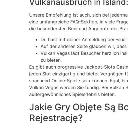
Vulkanausbruch in Island
Unsere Empfehlung ist auch, sich bei jederma
eine umfangreiche FAQ-Sektion, in viele Frag
die besondersten Boni und Angebote der Bra
Du hast mit deiner Anmeldung bei Feuer
Auf der anderen Seite glauben wir, dass
Vulkan Vegas lädt Besucher herzlich ins
zu bieten.
Es gibt auch progressive Jackpot-Slots Casino
jeden Slot einzigartig und bietet Vergnügen f
spannend Online-Spiele sein können. Egal, h
Vulkan Vegas werden Sie fündig. Bei Vulkan S
außergewöhnliches Spielerlebnis bieten.
Jakie Gry Objęte Są 
Rejestrację?