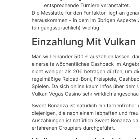
entsprechende Turniere veranstaltet.
Die Messlatte für den Funfaktor liegt an gena
herauskommen – in dem im übrigen Aspekte w
(umgangssprachlich) wichtig.
Einzahlung Mit Vulkan
Man will einander 500 € auszahlen lassen, da
einerseits wöchentliches Cashback im Angebo
nicht weniger als 20€ betragen dürfen, um d
regelmäßige Reload-Boni, Freispiele, Cashba
Spielen. Da sich online kaum Infos über dem 
Vulkan Vegas Casino sehr wirklich angeschau
Sweet Bonanza ist natürlich ein farbenfroher u
diejenigen, die nach einem lebhaften und fr
Auszahlungen ist natürlich Sweet Bonanza das
erfahrenen Croupiers durchgeführt.