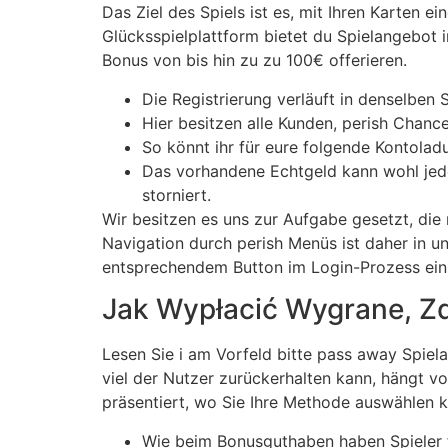
Das Ziel des Spiels ist es, mit Ihren Karten 
Glücksspielplattform bietet du Spielangebot 
Bonus von bis hin zu zu 100€ offerieren.
Die Registrierung verläuft in denselben 
Hier besitzen alle Kunden, perish Chan
So könnt ihr für eure folgende Kontola
Das vorhandene Echtgeld kann wohl jede
storniert.
Wir besitzen es uns zur Aufgabe gesetzt, die 
Navigation durch perish Menüs ist daher in u
entsprechendem Button im Login-Prozess ein
Jak Wypłacić Wygrane, 
Lesen Sie i am Vorfeld bitte pass away Spie
viel der Nutzer zurückerhalten kann, hängt v
präsentiert, wo Sie Ihre Methode auswählen 
Wie beim Bonusguthaben haben Spieler f