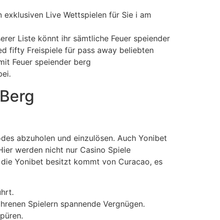
xklusiven Live Wettspielen für Sie i am
erer Liste könnt ihr sämtliche Feuer speiender
 fifty Freispiele für pass away beliebten
mit Feuer speiender berg
ei.
 Berg
odes abzuholen und einzulösen. Auch Yonibet
Hier werden nicht nur Casino Spiele
 die Yonibet besitzt kommt von Curacao, es
hrt.
fahrenen Spielern spannende Vergnügen.
spüren.