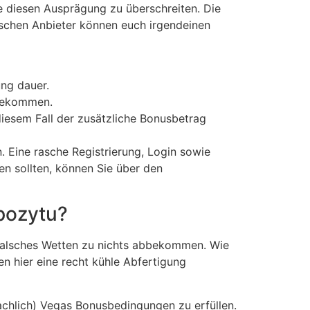
hne diesen Ausprägung zu überschreiten. Die
utschen Anbieter können euch irgendeinen
ng dauer.
 bekommen.
iesem Fall der zusätzliche Bonusbetrag
. Eine rasche Registrierung, Login sowie
en sollten, können Sie über den
pozytu?
 falsches Wetten zu nichts abbekommen. Wie
n hier eine recht kühle Abfertigung
achlich) Vegas Bonusbedingungen zu erfüllen.