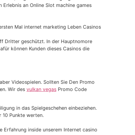
n Erlebnis an Online Slot machine games
 ersten Mal internet marketing Leben Casinos
f Dritter geschützt. In der Hauptnomore
 Dafür können Kunden dieses Casinos die
aber Videospielen. Sollten Sie Den Promo
en. Wir des
vulkan vegas
Promo Code
iligung in das Spielgeschehen einbeziehen.
r 10 Punkte werten.
e Erfahrung inside unserem Internet casino