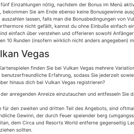
 fünf Einzahlungen nötig, nachdem der Bonus im Menü aktiv
en, bekommen Sie am Ende ebenso keine Bonusgewinne ausg
uszahlen lassen, falls man die Bonusbedingungen von Vul
urthermore nicht gefällt, kannst du ohne Einbuße einfach e
sind einfach über verstehen und offerieren sowohl Anfänge
en 10 Runden (insofern wirklich nicht anders angegeben) m
ulkan Vegas
artenspielen finden Sie bei Vulkan Vegas mehrere Variation
 benutzerfreundliche Erfahrung, sodass Sie jederzeit sowie
ber hinaus dich bei Vulkan Vegas registrieren?
ch der anregenden Anreize einzutauchen und entfesseln Sie da
 für den zweiten und dritten Teil des Angebots, sind oftma
dliche Gewinn, der durch Feuer speiender berg (umgangsspr
tan, dem Circa und Resorts World entferne gegenseitig La
ziehen sollten.