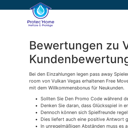
PROTEC’HOME
E
Bewertungen zu V
Kundenbewertung
Bei den Einzahlungen legen pass away Spiele
room von Vulkan Vegas erhaltenen Free Moves 
mit dem Willkommensbonus für Neukunden.
Sollten Sie Den Promo Code während der
Denken Sie daran, dass Glücksspiel in er
Dennoch können sich Spielfreunde regel
Dies liefert auch eine positive Antwort g
In unregelmäßigen Abständen muss es ab