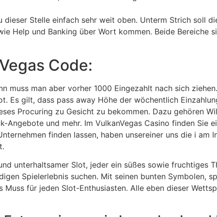
u dieser Stelle einfach sehr weit oben. Unterm Strich soll 
ie Help und Banking über Wort kommen. Beide Bereiche sin
 Vegas Code:
nn muss man aber vorher 1000 Eingezahlt nach sich ziehen.
t. Es gilt, dass pass away Höhe der wöchentlich Einzahlun
ieses Procuring zu Gesicht zu bekommen. Dazu gehören Wil
ck-Angebote und mehr. Im VulkanVegas Casino finden Sie 
Unternehmen finden lassen, haben unsereiner uns die i am 
t.
nd unterhaltsamer Slot, jeder ein süßes sowie fruchtiges Th
eudigen Spielerlebnis suchen. Mit seinen bunten Symbolen
 Muss für jeden Slot-Enthusiasten. Alle eben dieser Wetts