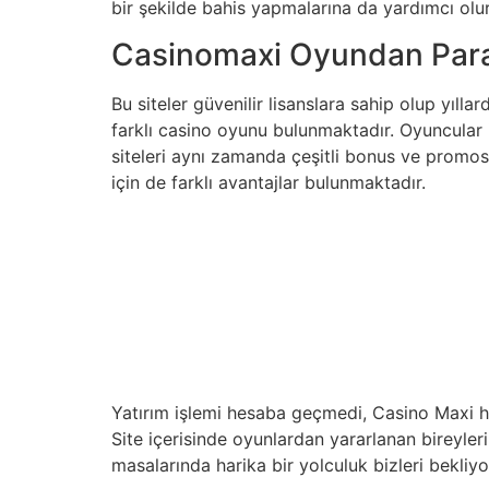
bir şekilde bahis yapmalarına da yardımcı olur
Casinomaxi Oyundan Para
Bu siteler güvenilir lisanslara sahip olup yıll
farklı casino oyunu bulunmaktadır. Oyuncular i
siteleri aynı zamanda çeşitli bonus ve promos
için de farklı avantajlar bulunmaktadır.
Yatırım işlemi hesaba geçmedi, Casino Maxi he
Site içerisinde oyunlardan yararlanan bireylerin
masalarında harika bir yolculuk bizleri bekliy