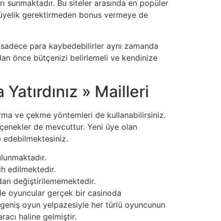
rı sunmaktadır. Bu siteler arasında en popüler
ri, üyelik gerektirmeden bonus vermeye de
lar sadece para kaybedebilirler aynı zamanda
dan önce bütçenizi belirlemeli ve kendinize
atırdınız » Mailleri
rma ve çekme yöntemleri de kullanabilirsiniz.
seçenekler de mevcuttur. Yeni üye olan
 edebilmektesiniz.
ulunmaktadır.
ih edilmektedir.
adan değiştirilememektedir.
de oyuncular gerçek bir casinoda
ve geniş oyun yelpazesiyle her türlü oyuncunun
racı haline gelmiştir.