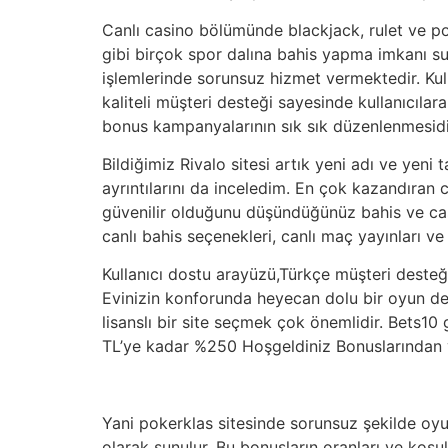
Canlı casino bölümünde blackjack, rulet ve po
gibi birçok spor dalına bahis yapma imkanı s
işlemlerinde sorunsuz hizmet vermektedir. Kulla
kaliteli müşteri desteği sayesinde kullanıcıla
bonus kampanyalarının sık sık düzenlenmesidi
Bildiğimiz Rivalo sitesi artık yeni adı ve yeni
ayrıntılarını da inceledim. En çok kazandıran c
güvenilir olduğunu düşündüğünüz bahis ve casi
canlı bahis seçenekleri, canlı maç yayınları ve
Kullanıcı dostu arayüzü,Türkçe müşteri desteği
Evinizin konforunda heyecan dolu bir oyun deney
lisanslı bir site seçmek çok önemlidir. Bets10 
TL’ye kadar %250 Hoşgeldiniz Bonuslarından ya
Yani pokerklas sitesinde sorunsuz şekilde oyunl
olarak sunulur. Bu bonusların oranları ve ko