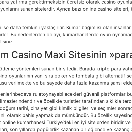
 para yatırma gerektirmeksizin ücretsiz olarak casino oyunla
oyunlarını sunan sitelerdir. Ayrıca bazı online casino sitele
ri ise daha temkinli yaklaşırlar. Kumar bağımlısı olan insan
abilirler. Bu nedenlerden dolayı, kumarhanelerde oyun oynama
isiniz.
 Casino Maxi Sitesinin »para Y
ödeme yöntemleri sunan bir sitedir. Burada kripto para yatı
asino oyunlarının yanı sıra poker ve tombala gibi alternatif 
nusu verilmekte ve bu sayede daha fazla kazanma şansı elde
enlerinbedava ruletoynayabilecekleri güvenli platformlar b
ezlerindendir ve özellikle turistler tarafından sıklıkla terc
doğum tarihi, cinsiyet gibi kimlik bilgileri ve seçimler sonr
anlı olarak bahis yapmak da mümkündür. Bu özellik sayesin
et online kumarhanesi Türkiye’deki en iyi sitelerden biridir 
nları, son yıllarda popülerlik kazanan bir eğlence ve kazanç a