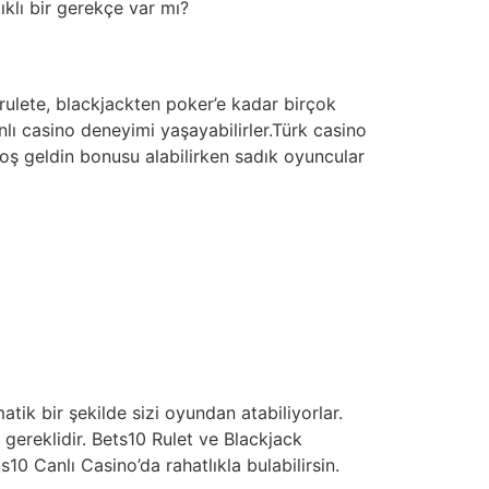
ıklı bir gerekçe var mı?
n rulete, blackjackten poker’e kadar birçok
nlı casino deneyimi yaşayabilirler.Türk casino
oş geldin bonusu alabilirken sadık oyuncular
ik bir şekilde sizi oyundan atabiliyorlar.
i gereklidir. Bets10 Rulet ve Blackjack
10 Canlı Casino’da rahatlıkla bulabilirsin.