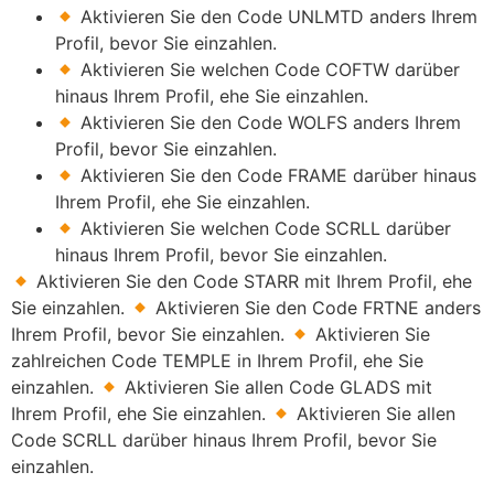
Aktivieren Sie den Code UNLMTD anders Ihrem
Profil, bevor Sie einzahlen.
Aktivieren Sie welchen Code COFTW darüber
hinaus Ihrem Profil, ehe Sie einzahlen.
Aktivieren Sie den Code WOLFS anders Ihrem
Profil, bevor Sie einzahlen.
Aktivieren Sie den Code FRAME darüber hinaus
Ihrem Profil, ehe Sie einzahlen.
Aktivieren Sie welchen Code SCRLL darüber
hinaus Ihrem Profil, bevor Sie einzahlen.
Aktivieren Sie den Code STARR mit Ihrem Profil, ehe
Sie einzahlen.
Aktivieren Sie den Code FRTNE anders
Ihrem Profil, bevor Sie einzahlen.
Aktivieren Sie
zahlreichen Code TEMPLE in Ihrem Profil, ehe Sie
einzahlen.
Aktivieren Sie allen Code GLADS mit
Ihrem Profil, ehe Sie einzahlen.
Aktivieren Sie allen
Code SCRLL darüber hinaus Ihrem Profil, bevor Sie
einzahlen.