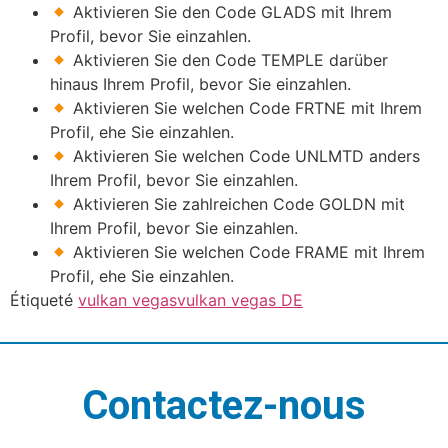
Aktivieren Sie den Code GLADS mit Ihrem
Profil, bevor Sie einzahlen.
Aktivieren Sie den Code TEMPLE darüber
hinaus Ihrem Profil, bevor Sie einzahlen.
Aktivieren Sie welchen Code FRTNE mit Ihrem
Profil, ehe Sie einzahlen.
Aktivieren Sie welchen Code UNLMTD anders
Ihrem Profil, bevor Sie einzahlen.
Aktivieren Sie zahlreichen Code GOLDN mit
Ihrem Profil, bevor Sie einzahlen.
Aktivieren Sie welchen Code FRAME mit Ihrem
Profil, ehe Sie einzahlen.
Étiqueté
vulkan vegas
vulkan vegas DE
Contactez-nous