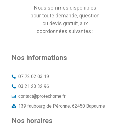
Nous sommes disponibles
pour toute demande, question
ou devis gratuit, aux
coordonnées suivantes :
Nos informations
07 72 02 03 19
03 21 23 32 96
contact@protechome.fr
139 faubourg de Péronne, 62450 Bapaume
Nos horaires