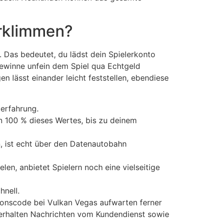
rklimmen?
t. Das bedeutet, du lädst dein Spielerkonto
Gewinne unfein dem Spiel qua Echtgeld
n lässt einander leicht feststellen, ebendiese
erfahrung.
en 100 % dieses Wertes, bis zu deinem
n, ist echt über den Datenautobahn
elen, anbietet Spielern noch eine vielseitige
hnell.
tionscode bei Vulkan Vegas aufwarten ferner
e erhalten Nachrichten vom Kundendienst sowie