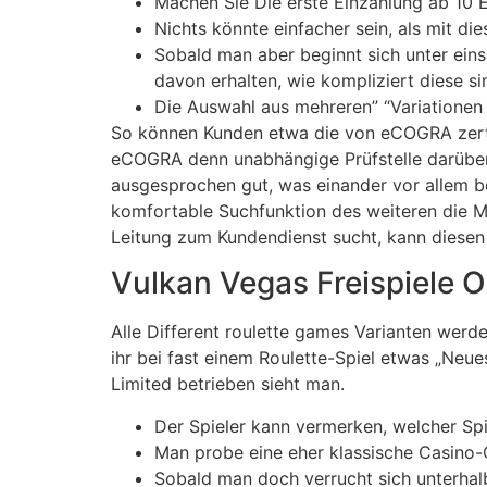
Machen Sie Die erste Einzahlung ab 10 Eu
Nichts könnte einfacher sein, als mit d
Sobald man aber beginnt sich unter ei
davon erhalten, wie kompliziert diese si
Die Auswahl aus mehreren” “Variationen 
So können Kunden etwa die von eCOGRA zertif
eCOGRA denn unabhängige Prüfstelle darüber h
ausgesprochen gut, was einander vor allem b
komfortable Suchfunktion des weiteren die Mö
Leitung zum Kundendienst sucht, kann diesen 
Vulkan Vegas Freispiele 
Alle Different roulette games Varianten wer
ihr bei fast einem Roulette-Spiel etwas „Neue
Limited betrieben sieht man.
Der Spieler kann vermerken, welcher Sp
Man probe eine eher klassische Casino-O
Sobald man doch verrucht sich unterhalb