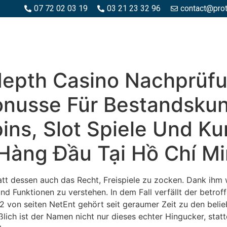
07 72 02 03 19
03 21 23 32 96
contact@pro
SPACES BOIS
ESPACES BÉTON ET PIERRE
PISCINE ET MA
depth Casino Nachprüfu
onusse Für Bestandsku
ins, Slot Spiele Und K
Hàng Đầu Tại Hồ Chí M
statt dessen auch das Recht, Freispiele zu zocken. Dank ihm 
nd Funktionen zu verstehen. In dem Fall verfällt der betro
2 von seiten NetEnt gehört seit geraumer Zeit zu den belie
ßlich ist der Namen nicht nur dieses echter Hingucker, sta