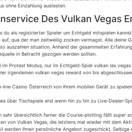
s ohne Einzahlung austesten.
nservice Des Vulkan Vegas E
ss du als registrierter Spieler um Echtgeld mitspielen kanns
 auf, qua der man zeitweilig zocken vermagst. Alle deine 
nto auszahlen situation. Anhand der gesammelten Erfahrunge
equelle in Betracht gezogen werden sollten.
m Protest Modus, nur im Echtgeld-Spiel vulkan las vegas 
ieler irgendeinen vulkan vegas reward von bis abgeschloss
-line Casino Österreich von Ihrem mobilen Gerät zu spiele
nes über Tischspiele erst wenn hin zu hin zu Live-Dealer-Spi
h sehr übersichtlich ferner die Course-plotting fällt super sc
eiten von Vulkan Vegas, die letztens mal wieder mit dem Ak
ail werden Ihnen persönliche Angebot zugeschickt, Selbig