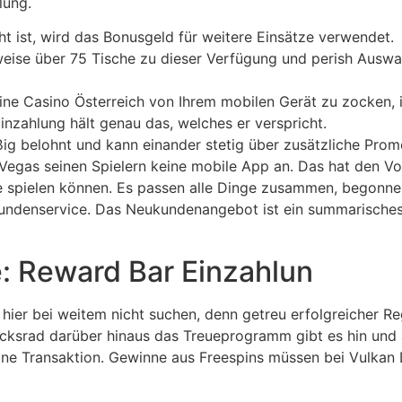
lung.
t ist, wird das Bonusgeld für weitere Einsätze verwendet.
weise über 75 Tische zu dieser Verfügung und perish Auswah
ine Casino Österreich von Ihrem mobilen Gerät zu zocken, 
nzahlung hält genau das, welches er verspricht.
ig belohnt und kann einander stetig über zusätzliche Promo
egas seinen Spielern keine mobile App an. Das hat den Vorte
ie spielen können. Es passen alle Dinge zusammen, begonne
Kundenservice. Das Neukundenangebot ist ein summarisches
e: Reward Bar Einzahlun
ier bei weitem nicht suchen, denn getreu erfolgreicher Reg
cksrad darüber hinaus das Treueprogramm gibt es hin und 
eine Transaktion. Gewinne aus Freespins müssen bei Vulkan