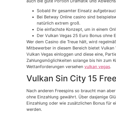
auch die gute Portion Dramatik und Abwechs
Sobald Ihr gesamter Einsatz aufgebrauch
Bei Betway Online casino sind beispiels
natürlich extrem groß.
Die einfachste Konzept, um in einem Onl
Der Vulkan Vegas 25 Euro Bonus ohne Ei
Wer dem Casino die Treue hält, wird regelmäß
Mitbewerber in diesem Bereich bietet Vulkan V
Vulkan Vegas einloggen und diese eine, Part
Zahlungsmöglichkeiten solange bis hin zum 
Wettanforderungen versehen
vulkan vegas
.
Vulkan Sin City 15 Fre
Nach anderen Freespins so braucht man aber h
ohne Einzahlung gewährt. Über dasjenige Glü
Einzahlung oder wie zusätzlichen Bonus für 
werden.