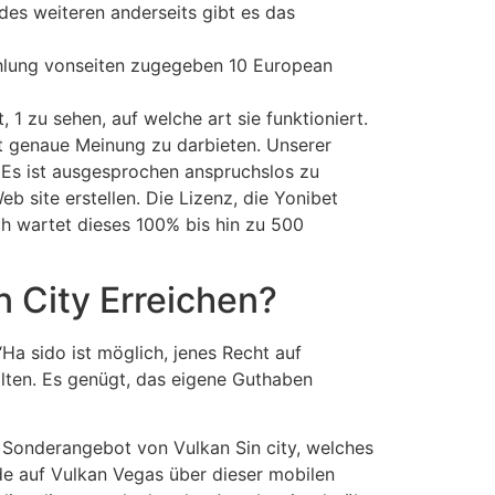
es weiteren anderseits gibt es das
ahlung vonseiten zugegeben 10 European
 1 zu sehen, auf welche art sie funktioniert.
st genaue Meinung zu darbieten. Unserer
Es ist ausgesprochen anspruchslos zu
 site erstellen. Die Lizenz, die Yonibet
ch wartet dieses 100% bis hin zu 500
 City Erreichen?
“Ha sido ist möglich, jenes Recht auf
lten. Es genügt, das eigene Guthaben
n Sonderangebot von Vulkan Sin city, welches
de auf Vulkan Vegas über dieser mobilen