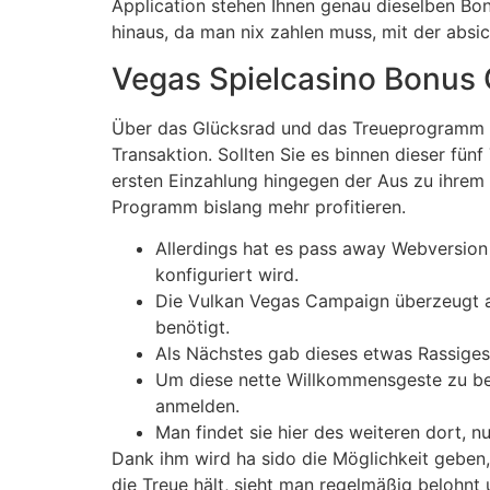
Application stehen Ihnen genau dieselben Bon
hinaus, da man nix zahlen muss, mit der absi
Vegas Spielcasino Bonus
Über das Glücksrad und das Treueprogramm gib
Transaktion. Sollten Sie es binnen dieser fün
ersten Einzahlung hingegen der Aus zu ihrem 
Programm bislang mehr profitieren.
Allerdings hat es pass away Webversion 
konfiguriert wird.
Die Vulkan Vegas Campaign überzeugt a
benötigt.
Als Nächstes gab dieses etwas Rassiges
Um diese nette Willkommensgeste zu bea
anmelden.
Man findet sie hier des weiteren dort, 
Dank ihm wird ha sido die Möglichkeit geben,
die Treue hält, sieht man regelmäßig belohn