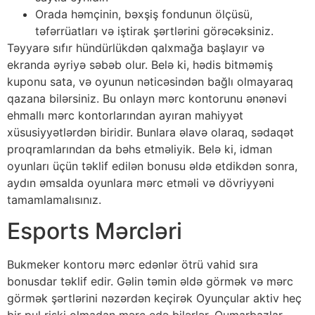
Orada həmçinin, bəxşiş fondunun ölçüsü,
təfərrüatları və iştirak şərtlərini görəcəksiniz.
Təyyarə sıfır hündürlükdən qalxmağa başlayır və
ekranda əyriyə səbəb olur. Belə ki, hədis bitməmiş
kuponu sata, və oyunun nəticəsindən bağlı olmayaraq
qazana bilərsiniz. Bu onlayn mərc kontorunu ənənəvi
ehmallı mərc kontorlarından ayıran mahiyyət
xüsusiyyətlərdən biridir. Bunlara əlavə olaraq, sədaqət
proqramlarından da bəhs etməliyik. Belə ki, idman
oyunları üçün təklif edilən bonusu əldə etdikdən sonra,
aydın əmsalda oyunlara mərc etməli və dövriyyəni
tamamlamalısınız.
Esports Mərcləri
Bukmeker kontoru mərc edənlər ötrü vahid sıra
bonusdar təklif edir. Gəlin təmin əldə görmək və mərc
görmək şərtlərini nəzərdən keçirək​​ Oyunçular aktiv heç