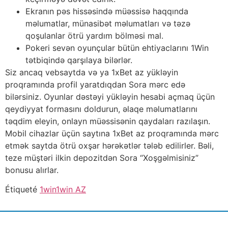
Ekranın pəs hissəsində müəssisə haqqında
məlumatlar, münasibət məlumatları və təzə
qoşulanlar ötrü yardım bölməsi mal.
Pokeri sevən oyunçular bütün ehtiyaclarını 1Win
tətbiqində qarşılaya bilərlər.
Siz ancaq vebsaytda və ya 1xBet az yükləyin
proqramında profil yaratdıqdan Sora mərc edə
bilərsiniz. Oyunlar dəstəyi yükləyin hesabi açmaq üçün
qeydiyyat formasını doldurun, əlaqe məlumatlarını
təqdim eleyin, onlayn müəssisənin qaydaları razılaşın.
Mobil cihazlar üçün saytına 1xBet az proqramında mərc
etmək saytda ötrü oxşar hərəkətlər tələb edilirler. Bəli,
teze müştəri ilkin depozitdən Sora “Xoşgəlmisiniz”
bonusu alırlar.
Étiqueté
1win
1win AZ