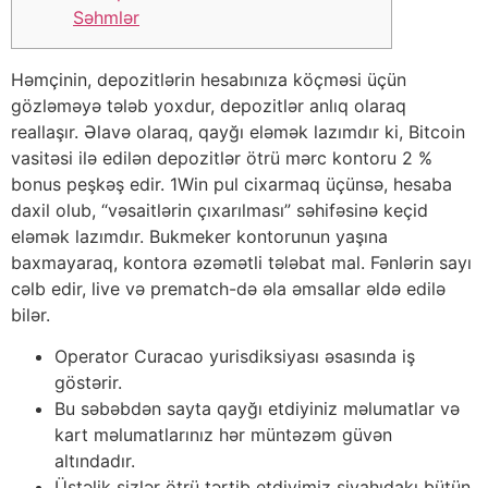
Səhmlər
Həmçinin, depozitlərin hesabınıza köçməsi üçün
gözləməyə tələb yoxdur, depozitlər anlıq olaraq
reallaşır. Əlavə olaraq, qayğı eləmək lazımdır ki, Bitcoin
vasitəsi ilə edilən depozitlər ötrü mərc kontoru 2 %
bonus peşkəş edir. 1Win pul cixarmaq üçünsə, hesaba
daxil olub, “vəsaitlərin çıxarılması” səhifəsinə keçid
eləmək lazımdır. Bukmeker kontorunun yaşına
baxmayaraq, kontora əzəmətli tələbat mal. Fənlərin sayı
cəlb edir, live və prematch-də əla əmsallar əldə edilə
bilər.
Operator Curacao yurisdiksiyası əsasında iş
göstərir.
Bu səbəbdən sayta qayğı etdiyiniz məlumatlar və
kart məlumatlarınız hər müntəzəm güvən
altındadır.
Üstəlik sizlər ötrü tərtib etdiyimiz siyahıdakı bütün