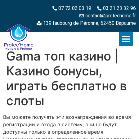
07 72 02 03 19
03 21 23 32 96
contact@protechome.fr
139 faubourg de Péronne, 62450 Bapaume
Gama топ казино |
Казино бонусы,
играть бесплатно в
слоты
Вы можете получать эти вознаграждения во время
регистрации и входа в систему; они не будут
доступны только в определенное время.