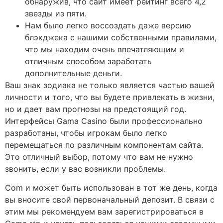
обнаружив, что сайт имеет рейтинг всего 4,2
звезды из пяти.
Нам было легко воссоздать даже версию
блэкджека с нашими собственными правилами,
что мы находим очень впечатляющим и
отличным способом заработать
дополнительные деньги.
Ваш знак зодиака не только является частью вашей
личности и того, что вы будете привлекать в жизни,
но и дает вам прогнозы на предстоящий год.
Интерфейсы Gama Casino были профессионально
разработаны, чтобы игрокам было легко
перемещаться по различным компонентам сайта.
Это отличный выбор, потому что вам не нужно
звонить, если у вас возникли проблемы.
Com и может быть использован в тот же день, когда
вы вносите свой первоначальный депозит. В связи с
этим мы рекомендуем вам зарегистрироваться в