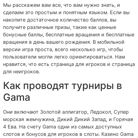
Мы расскажем вам все, что вам нужно знать, и
сделаем это простым и понятным языком. Если вы
накопите достаточное количество баллов, вы
получите различные призы, такие как ценные
бонусные баллы, бесплатные вращения и бесплатные
вращения в день вашего рождения. В мобильной
версии игра проста, всего несколько игр, чтобы
пользователи могли легко ориентироваться. Нам
нравится, что есть страница для игроков и страница
для неигроков.
Как проводят турниры в
Gama
Они включают Золотой аллигатор, Ледокол, Супер
морская жемчужина, Дикий Дикий Запад, и Горячая
4 Ева. На счету Gama одни из самых доступных
слотов и бонусов для игроков в слоты. Казино Gama