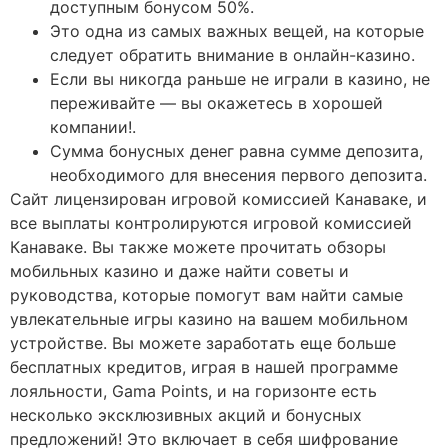
доступным бонусом 50%.
Это одна из самых важных вещей, на которые
следует обратить внимание в онлайн-казино.
Если вы никогда раньше не играли в казино, не
переживайте — вы окажетесь в хорошей
компании!.
Сумма бонусных денег равна сумме депозита,
необходимого для внесения первого депозита.
Сайт лицензирован игровой комиссией Канаваке, и
все выплаты контролируются игровой комиссией
Канаваке. Вы также можете прочитать обзоры
мобильных казино и даже найти советы и
руководства, которые помогут вам найти самые
увлекательные игры казино на вашем мобильном
устройстве. Вы можете заработать еще больше
бесплатных кредитов, играя в нашей программе
лояльности, Gama Points, и на горизонте есть
несколько эксклюзивных акций и бонусных
предложений! Это включает в себя шифрование