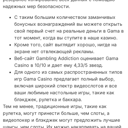
надежных мер безопасности.
С таким большим количеством заманчивых
бонусных вознаграждений вы можете открыть
свой первый счет на реальные деньги в Gama в
тот момент, когда вы ступите в наше казино.
Кроме того, сайт выглядит хорошо, нигде на
экране нет отвлекающей рекламы.
Веб-сайт Gambling Addiction оценивает Gama
Casino в 10/10 и дает ему 4,33/5 звезд.
Для одного из самых распространенных типов
игр Gama Casino предлагает полный выбор,
включая широкий спектр видеослотов и все
ваши любимые настольные игры, такие как
блэкджек, рулетка и баккара.
Тем не менее, традиционные игры, такие как
рулетка, могут принести больше, чем слоты, а
видеопокер и блэкджек могут предложить лучшие
шансы, чем слоты. Их можно накапливать на вашей