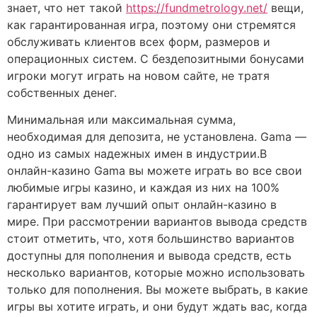
знает, что нет такой
https://fundmetrology.net/
вещи,
как гарантированная игра, поэтому они стремятся
обслуживать клиентов всех форм, размеров и
операционных систем. С бездепозитными бонусами
игроки могут играть на новом сайте, не тратя
собственных денег.
Минимальная или максимальная сумма,
необходимая для депозита, не установлена. Gama —
одно из самых надежных имен в индустрии.В
онлайн-казино Gama вы можете играть во все свои
любимые игры казино, и каждая из них на 100%
гарантирует вам лучший опыт онлайн-казино в
мире. При рассмотрении вариантов вывода средств
стоит отметить, что, хотя большинство вариантов
доступны для пополнения и вывода средств, есть
несколько вариантов, которые можно использовать
только для пополнения. Вы можете выбрать, в какие
игры вы хотите играть, и они будут ждать вас, когда