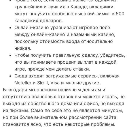
крупнейших и лучших в Канаде, вкладчики
могут получить особенно высокий лимит в 500
канадских долларов.
Онлайн-казино уравнивают игровое поле
между онлайн-казино и наземными казино,
поскольку стоимость входа относительно
низкая.
Чтобы получить правильную сделку, убедитесь,
что вы понимаете процент выплат в каждой
игре, прежде чем делать ставки.
Сюда входят загружаемые сервисы, включая
Neteller и Skrill, Visa и многие другие.
Благодаря мгновенным наличным деньгам и
отсутствию авансовых ставок вы можете играть, не
выходя из собственного дома или офиса, не выходя
из пижамы. Само по себе это не является минусом,
но при более внимательном рассмотрении сайта
становится ясно, что есть некоторые проблемы.