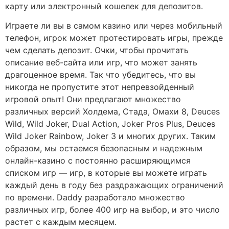
карту или электронный кошелек для депозитов.
Играете ли вы в самом казино или через мобильный
телефон, игрок может протестировать игры, прежде
чем сделать депозит. Очки, чтобы прочитать
описание веб-сайта или игр, что может занять
драгоценное время. Так что убедитесь, что вы
никогда не пропустите этот непревзойденный
игровой опыт! Они предлагают множество
различных версий Холдема, Стада, Омахи 8, Deuces
Wild, Wild Joker, Dual Action, Joker Pros Plus, Deuces
Wild Joker Rainbow, Joker 3 и многих других. Таким
образом, мы остаемся безопасным и надежным
онлайн-казино с постоянно расширяющимся
списком игр — игр, в которые вы можете играть
каждый день в году без раздражающих ограничений
по времени. Daddy разработало множество
различных игр, более 400 игр на выбор, и это число
растет с каждым месяцем.