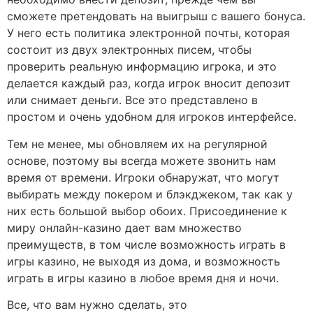
сможете претендовать на выигрыш с вашего бонуса.
У него есть политика электронной почты, которая
состоит из двух электронных писем, чтобы
проверить реальную информацию игрока, и это
делается каждый раз, когда игрок вносит депозит
или снимает деньги. Все это представлено в
простом и очень удобном для игроков интерфейсе.
Тем не менее, мы обновляем их на регулярной
основе, поэтому вы всегда можете звонить нам
время от времени. Игроки обнаружат, что могут
выбирать между покером и блэкджеком, так как у
них есть большой выбор обоих. Присоединение к
миру онлайн-казино дает вам множество
преимуществ, в том числе возможность играть в
игры казино, не выходя из дома, и возможность
играть в игры казино в любое время дня и ночи.
Все, что вам нужно сделать, это