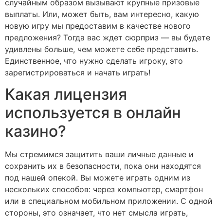
случайным образом вызывают крупные призовые
выплаты. Или, может быть, вам интересно, какую
новую игру мы предоставим в качестве нового
предложения? Тогда вас ждет сюрприз — вы будете
удивлены больше, чем можете себе представить.
Единственное, что нужно сделать игроку, это
зарегистрироваться и начать играть!
Какая лицензия
используется в онлайн
казино?
Мы стремимся защитить ваши личные данные и
сохранить их в безопасности, пока они находятся
под нашей опекой. Вы можете играть одним из
нескольких способов: через компьютер, смартфон
или в специальном мобильном приложении. С одной
стороны, это означает, что нет смысла играть,