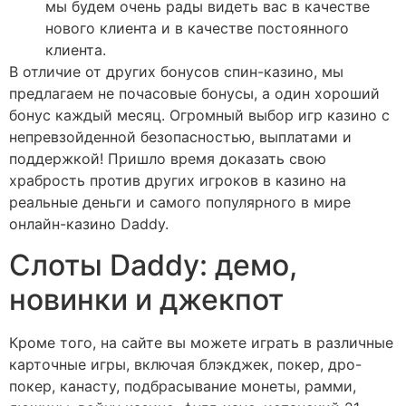
мы будем очень рады видеть вас в качестве
нового клиента и в качестве постоянного
клиента.
В отличие от других бонусов спин-казино, мы
предлагаем не почасовые бонусы, а один хороший
бонус каждый месяц. Огромный выбор игр казино с
непревзойденной безопасностью, выплатами и
поддержкой! Пришло время доказать свою
храбрость против других игроков в казино на
реальные деньги и самого популярного в мире
онлайн-казино Daddy.
Слоты Daddy: демо,
новинки и джекпот
Кроме того, на сайте вы можете играть в различные
карточные игры, включая блэкджек, покер, дро-
покер, канасту, подбрасывание монеты, рамми,