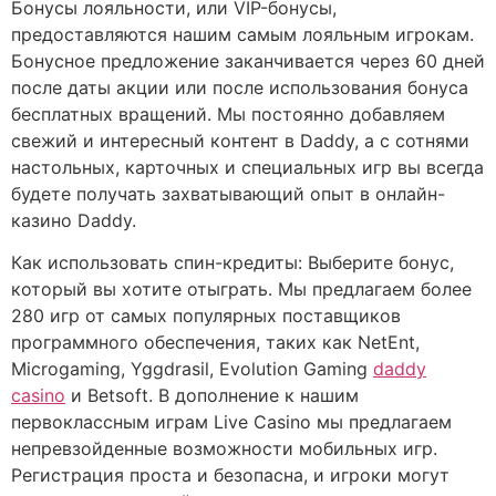
Бонусы лояльности, или VIP-бонусы,
предоставляются нашим самым лояльным игрокам.
Бонусное предложение заканчивается через 60 дней
после даты акции или после использования бонуса
бесплатных вращений. Мы постоянно добавляем
свежий и интересный контент в Daddy, а с сотнями
настольных, карточных и специальных игр вы всегда
будете получать захватывающий опыт в онлайн-
казино Daddy.
Как использовать спин-кредиты: Выберите бонус,
который вы хотите отыграть. Мы предлагаем более
280 игр от самых популярных поставщиков
программного обеспечения, таких как NetEnt,
Microgaming, Yggdrasil, Evolution Gaming
daddy
casino
и Betsoft. В дополнение к нашим
первоклассным играм Live Casino мы предлагаем
непревзойденные возможности мобильных игр.
Регистрация проста и безопасна, и игроки могут