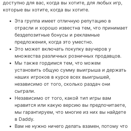
доступно для вас, когда вы хотите, для любых игр,
которые вы хотите, когда вы хотите.
Эта группа имеет отличную репутацию в
отрасли и хорошо известна тем, что принимает
бездепозитные бонусы и рекламные
предложения, когда это уместно.
Это может включать покупку ваучеров у
множества различных розничных продавцов.
Мы также гордимся тем, что можем
установить общую сумму выигрыша и держать
наших игроков в курсе всех выигрышей,
независимо от того, сколько раздач они
сыграли.
Независимо от того, какой тип игры вам
нравится или какую версию вы предпочитаете,
мы гарантируем, что многие из них вы найдете
в Daddy.
Вам не нужно ничего делать взамен, потому что