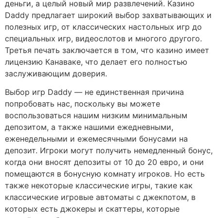
деньги, а целый новый мир развлечений. Казино
Daddy предлагает широкий выбор захватывающих и
полезных игр, от классических настольных игр до
специальных игр, видеослотов и многого другого.
Третья печать заключается в том, что казино имеет
лицензию Канаваке, что делает его полностью
заслуживающим доверия.
Выбор игр Daddy — не единственная причина
попробовать нас, поскольку вы можете
воспользоваться нашим низким минимальным
депозитом, а также нашими ежедневными,
еженедельными и ежемесячными бонусами на
депозит. Игроки могут получить немедленный бонус,
когда они вносят депозиты от 10 до 20 евро, и они
помещаются в бонусную комнату игроков. Но есть
также некоторые классические игры, такие как
классические игровые автоматы с джекпотом, в
которых есть джокеры и скаттеры, которые