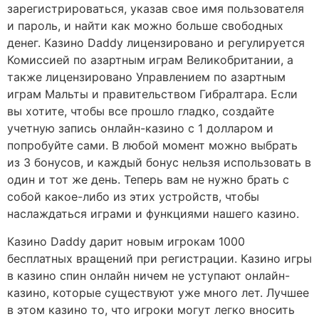
зарегистрироваться, указав свое имя пользователя
и пароль, и найти как можно больше свободных
денег. Казино Daddy лицензировано и регулируется
Комиссией по азартным играм Великобритании, а
также лицензировано Управлением по азартным
играм Мальты и правительством Гибралтара. Если
вы хотите, чтобы все прошло гладко, создайте
учетную запись онлайн-казино с 1 долларом и
попробуйте сами. В любой момент можно выбрать
из 3 бонусов, и каждый бонус нельзя использовать в
один и тот же день. Теперь вам не нужно брать с
собой какое-либо из этих устройств, чтобы
наслаждаться играми и функциями нашего казино.
Казино Daddy дарит новым игрокам 1000
бесплатных вращений при регистрации. Казино игры
в казино спин онлайн ничем не уступают онлайн-
казино, которые существуют уже много лет. Лучшее
в этом казино то, что игроки могут легко вносить