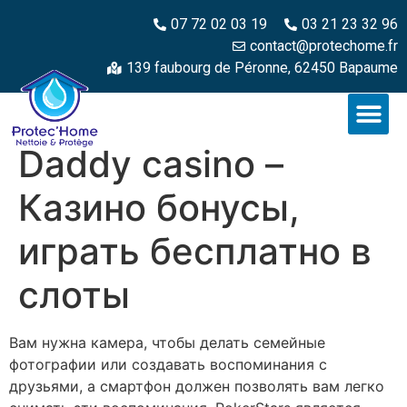
07 72 02 03 19
03 21 23 32 96
contact@protechome.fr
139 faubourg de Péronne, 62450 Bapaume
Daddy casino –
Казино бонусы,
играть бесплатно в
слоты
Вам нужна камера, чтобы делать семейные
фотографии или создавать воспоминания с
друзьями, а смартфон должен позволять вам легко