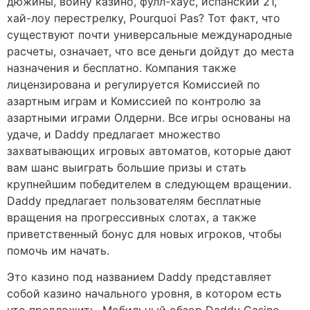
дюжины, войну казино, фулл-хаус, испанский 21,
хай-лоу перестрелку, Pourquoi Pas? Тот факт, что
существуют почти универсальные международные
расчеты, означает, что все деньги дойдут до места
назначения и бесплатно. Компания также
лицензирована и регулируется Комиссией по
азартным играм и Комиссией по контролю за
азартными играми Олдерни. Все игры основаны на
удаче, и Daddy предлагает множество
захватывающих игровых автоматов, которые дают
вам шанс выиграть большие призы и стать
крупнейшим победителем в следующем вращении.
Daddy предлагает пользователям бесплатные
вращения на прогрессивных слотах, а также
приветственный бонус для новых игроков, чтобы
помочь им начать.
Это казино под названием Daddy представляет
собой казино начального уровня, в котором есть