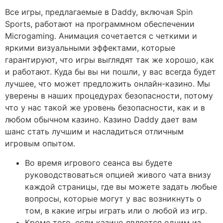
Все игры, предлагаемые в Daddy, включая Spin
Sports, работают на программном обеспечении
Microgaming. Анимация сочетается с четкими и
яркими визуальными эффектами, которые
гарантируют, что игры выглядят так же хорошо, как
и работают. Куда бы вы ни пошли, у вас всегда будет
лучшее, что может предложить онлайн-казино. Мы
уверены в наших процедурах безопасности, потому
что у нас такой же уровень безопасности, как и в
любом обычном казино. Казино Daddy дает вам
шанс стать лучшим и насладиться отличным
игровым опытом.
Во время игрового сеанса вы будете
руководствоваться опцией живого чата внизу
каждой страницы, где вы можете задать любые
вопросы, которые могут у вас возникнуть о
том, в какие игры играть или о любой из игр.
Кроме того, если казино является одним из