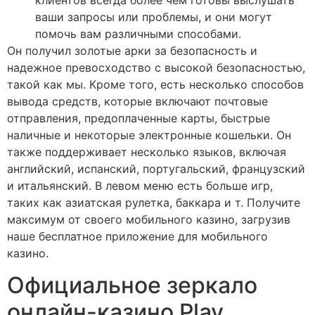
клиентов всегда более чем готовы выслушать
ваши запросы или проблемы, и они могут
помочь вам различными способами.
Он получил золотые арки за безопасность и
надежное превосходство с высокой безопасностью,
такой как мы. Кроме того, есть несколько способов
вывода средств, которые включают почтовые
отправления, предоплаченные карты, быстрые
наличные и некоторые электронные кошельки. Он
также поддерживает несколько языков, включая
английский, испанский, португальский, французский
и итальянский. В левом меню есть больше игр,
таких как азиатская рулетка, баккара и т. Получите
максимум от своего мобильного казино, загрузив
наше бесплатное приложение для мобильного
казино.
Официальное зеркало
онлайн-казино Play