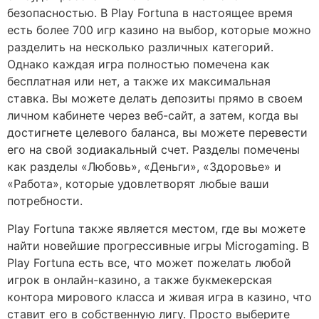
безопасностью. В Play Fortuna в настоящее время
есть более 700 игр казино на выбор, которые можно
разделить на несколько различных категорий.
Однако каждая игра полностью помечена как
бесплатная или нет, а также их максимальная
ставка. Вы можете делать депозиты прямо в своем
личном кабинете через веб-сайт, а затем, когда вы
достигнете целевого баланса, вы можете перевести
его на свой зодиакальный счет. Разделы помечены
как разделы «Любовь», «Деньги», «Здоровье» и
«Работа», которые удовлетворят любые ваши
потребности.
Play Fortuna также является местом, где вы можете
найти новейшие прогрессивные игры Microgaming. В
Play Fortuna есть все, что может пожелать любой
игрок в онлайн-казино, а также букмекерская
контора мирового класса и живая игра в казино, что
ставит его в собственную лигу. Просто выберите