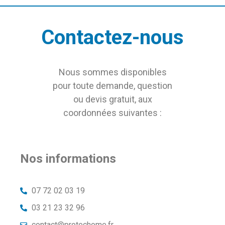
Contactez-nous
Nous sommes disponibles
pour toute demande, question
ou devis gratuit, aux
coordonnées suivantes :
Nos informations
07 72 02 03 19
03 21 23 32 96
contact@protechome.fr