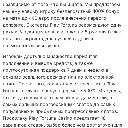
независимо от того, что вы ищете. Мы предлагаем
нашему новому игроку бездепозитный 100% бонус
на матч до 400 евро после внесения первого
депозита. Эксперты Play Fortuna рекомендуют одну
руку и 3 руки для новых игроков и 5 рук для более
опытных игроков, для лучшей отдачи и
возможности выигрыша.
Игрокам доступно множество вариантов
пополнения и вывода средств, а также
круглосуточная поддержка 7 дней в неделю в
режиме реального времени или по электронной
почте. После того, как вы внесете депозит в Play
Fortuna, получите бонус в размере 500%. Мы здесь,
чтобы дать вам все, о чем вы всегда мечтали, от
самых больших прогрессивных слотов до самых
популярных и прибыльных прогрессивных слотов.
Поскольку Play Fortuna Casino предлагает 18
вариантов ставок, выбор более чем достаточен для