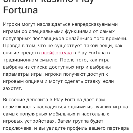
Fortuna
Игроки могут наслаждаться непредсказуемыми
играми со специальными функциями от самых
популярных поставщиков онлайн-игр того времени.
Правда в том, что не существует такой вещи, как
снятие средств
плейфортуна
в Play Fortuna в
традиционном смысле. После того, как игра
выбрана из списка доступных игр и выбраны
параметры игры, игроки получают доступ к
игровым опциям и могут сделать ставку, если
захотят.
Внесение депозита в Play Fortuna дает вам
возможность насладиться одними из лучших игр на
самых популярных мобильных и настольных
игровых устройствах. Затем группа будет
подключена, и вы увидите профиль вашего партнера