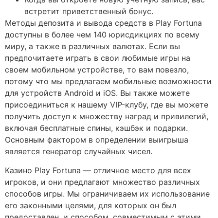
встретит приветственный бонус.
Методы депозита и вывода средств в Play Fortuna
доступны в более чем 140 юрисдикциях по всему
миру, а также в различных валютах. Если вы
предпочитаете играть в свои любимые игры на
своем мобильном устройстве, то вам повезло,
потому что мы предлагаем мобильные возможности
для устройств Android и iOS. Вы также можете
присоединиться к нашему VIP-клубу, где вы можете
получить доступ к множеству наград и привилегий,
включая бесплатные спины, кэшбэк и подарки.
Основным фактором в определении выигрыша
является генератор случайных чисел.
Казино Play Fortuna — отличное место для всех
игроков, и они предлагают множество различных
способов игры. Мы ограничиваем их использование
его законными целями, для которых он был
предоставлен, и способом, совместимым с этими