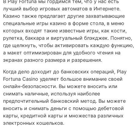
В Play Fortuna мы гордимся тем, что у нас есть
лучший выбор игровых автоматов в Интернете.
Казино также предлагает другие захватывающие
специальные игры казино в форме стола, в меню
которых входят такие известные игры, как кости,
рулетка, баккара и виртуальный блэкджек. Понятно,
где щелкнуть, чтобы активировать каждую функцию,
а макет оптимизирован для удобного чтения на
экранах разного размера и разрешения.
Когда дело доходит до банковских операций, Play
Fortuna Casino уделяет большое внимание своей
онлайн-безопасности. Вы можете вносить или
снимать наличные, используя наиболее
предпочтительный банковский метод. Вы можете
вносить и снимать деньги с помощью дебетовой
карты, кредитной карты и множества различных
электронных кошельков.