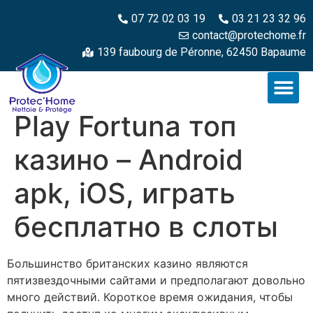
07 72 02 03 19
03 21 23 32 96
contact@protechome.fr
139 faubourg de Péronne, 62450 Bapaume
Play Fortuna топ
казино – Android
apk, iOS, играть
бесплатно в слоты
Большинство британских казино являются
пятизвездочными сайтами и предполагают довольно
много действий. Короткое время ожидания, чтобы