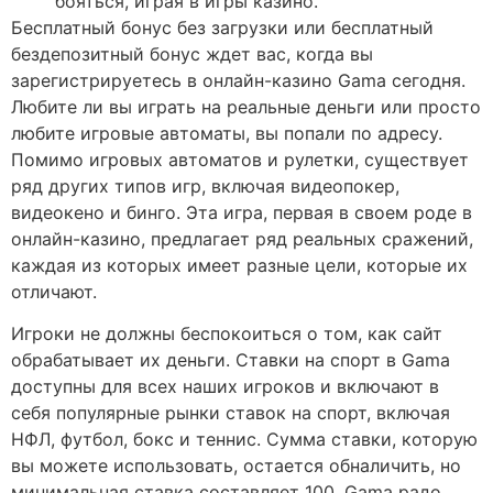
бояться, играя в игры казино.
Бесплатный бонус без загрузки или бесплатный
бездепозитный бонус ждет вас, когда вы
зарегистрируетесь в онлайн-казино Gama сегодня.
Любите ли вы играть на реальные деньги или просто
любите игровые автоматы, вы попали по адресу.
Помимо игровых автоматов и рулетки, существует
ряд других типов игр, включая видеопокер,
видеокено и бинго. Эта игра, первая в своем роде в
онлайн-казино, предлагает ряд реальных сражений,
каждая из которых имеет разные цели, которые их
отличают.
Игроки не должны беспокоиться о том, как сайт
обрабатывает их деньги. Ставки на спорт в Gama
доступны для всех наших игроков и включают в
себя популярные рынки ставок на спорт, включая
НФЛ, футбол, бокс и теннис. Сумма ставки, которую
вы можете использовать, остается обналичить, но
минимальная ставка составляет 100. Gama радо