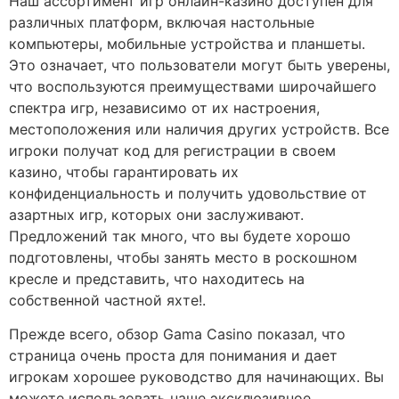
Наш ассортимент игр онлайн-казино доступен для
различных платформ, включая настольные
компьютеры, мобильные устройства и планшеты.
Это означает, что пользователи могут быть уверены,
что воспользуются преимуществами широчайшего
спектра игр, независимо от их настроения,
местоположения или наличия других устройств. Все
игроки получат код для регистрации в своем
казино, чтобы гарантировать их
конфиденциальность и получить удовольствие от
азартных игр, которых они заслуживают.
Предложений так много, что вы будете хорошо
подготовлены, чтобы занять место в роскошном
кресле и представить, что находитесь на
собственной частной яхте!.
Прежде всего, обзор Gama Casino показал, что
страница очень проста для понимания и дает
игрокам хорошее руководство для начинающих. Вы
можете использовать наше эксклюзивное