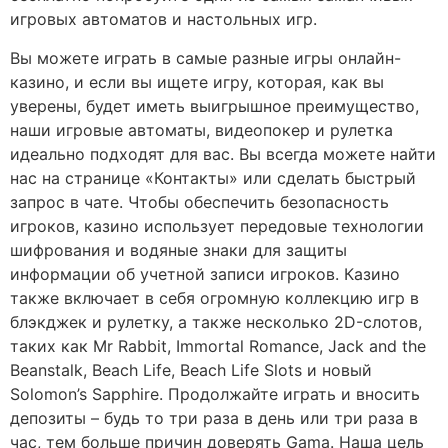
игровых автоматов и настольных игр.
Вы можете играть в самые разные игры онлайн-
казино, и если вы ищете игру, которая, как вы
уверены, будет иметь выигрышное преимущество,
наши игровые автоматы, видеопокер и рулетка
идеально подходят для вас. Вы всегда можете найти
нас на странице «Контакты» или сделать быстрый
запрос в чате. Чтобы обеспечить безопасность
игроков, казино использует передовые технологии
шифрования и водяные знаки для защиты
информации об учетной записи игроков. Казино
также включает в себя огромную коллекцию игр в
блэкджек и рулетку, а также несколько 2D-слотов,
таких как Mr Rabbit, Immortal Romance, Jack and the
Beanstalk, Beach Life, Beach Life Slots и новый
Solomon’s Sapphire. Продолжайте играть и вносить
депозиты – будь то три раза в день или три раза в
час, тем больше причин доверять Gama. Наша цель