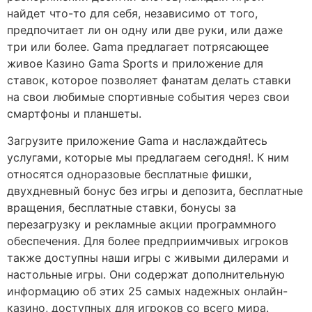
найдет что-то для себя, независимо от того,
предпочитает ли он одну или две руки, или даже
три или более. Gama предлагает потрясающее
живое Казино Gama Sports и приложение для
ставок, которое позволяет фанатам делать ставки
на свои любимые спортивные события через свои
смартфоны и планшеты.
Загрузите приложение Gama и наслаждайтесь
услугами, которые мы предлагаем сегодня!. К ним
относятся одноразовые бесплатные фишки,
двухдневный бонус без игры и депозита, бесплатные
вращения, бесплатные ставки, бонусы за
перезагрузку и рекламные акции программного
обеспечения. Для более предприимчивых игроков
также доступны наши игры с живыми дилерами и
настольные игры. Они содержат дополнительную
информацию об этих 25 самых надежных онлайн-
казино, доступных для игроков со всего мира.