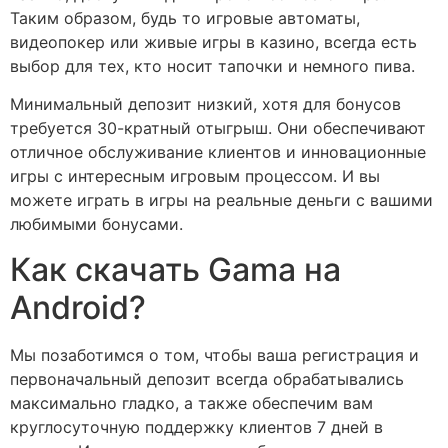
Таким образом, будь то игровые автоматы,
видеопокер или живые игры в казино, всегда есть
выбор для тех, кто носит тапочки и немного пива.
Минимальный депозит низкий, хотя для бонусов
требуется 30-кратный отыгрыш. Они обеспечивают
отличное обслуживание клиентов и инновационные
игры с интересным игровым процессом. И вы
можете играть в игры на реальные деньги с вашими
любимыми бонусами.
Как скачать Gama на
Android?
Мы позаботимся о том, чтобы ваша регистрация и
первоначальный депозит всегда обрабатывались
максимально гладко, а также обеспечим вам
круглосуточную поддержку клиентов 7 дней в