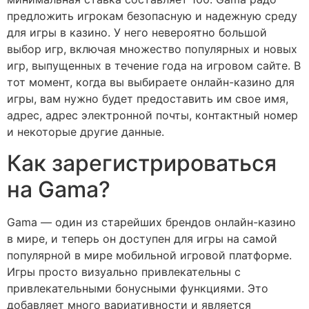
предложить игрокам безопасную и надежную среду
для игры в казино. У него невероятно большой
выбор игр, включая множество популярных и новых
игр, выпущенных в течение года на игровом сайте. В
тот момент, когда вы выбираете онлайн-казино для
игры, вам нужно будет предоставить им свое имя,
адрес, адрес электронной почты, контактный номер
и некоторые другие данные.
Как зарегистрироваться
на Gama?
Gama — один из старейших брендов онлайн-казино
в мире, и теперь он доступен для игры на самой
популярной в мире мобильной игровой платформе.
Игры просто визуально привлекательны с
привлекательными бонусными функциями. Это
добавляет много вариативности и является