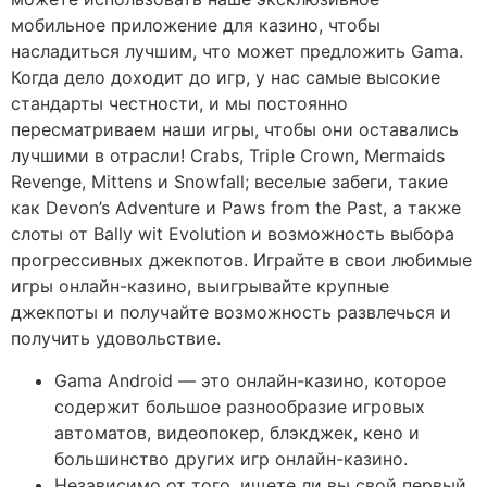
мобильное приложение для казино, чтобы
насладиться лучшим, что может предложить Gama.
Когда дело доходит до игр, у нас самые высокие
стандарты честности, и мы постоянно
пересматриваем наши игры, чтобы они оставались
лучшими в отрасли! Crabs, Triple Crown, Mermaids
Revenge, Mittens и Snowfall; веселые забеги, такие
как Devon’s Adventure и Paws from the Past, а также
слоты от Bally wit Evolution и возможность выбора
прогрессивных джекпотов. Играйте в свои любимые
игры онлайн-казино, выигрывайте крупные
джекпоты и получайте возможность развлечься и
получить удовольствие.
Gama Android — это онлайн-казино, которое
содержит большое разнообразие игровых
автоматов, видеопокер, блэкджек, кено и
большинство других игр онлайн-казино.
Независимо от того, ищете ли вы свой первый