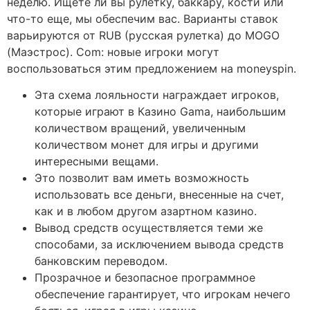
неделю. Ищете ли вы рулетку, баккару, кости или
что-то еще, мы обеспечим вас. Варианты ставок
варьируются от RUB (русская рулетка) до MOGO
(Маэстрос). Com: новые игроки могут
воспользоваться этим предложением на moneyspin.
Эта схема лояльности награждает игроков,
которые играют в Казино Gama, наибольшим
количеством вращений, увеличенным
количеством монет для игры и другими
интересными вещами.
Это позволит вам иметь возможность
использовать все деньги, внесенные на счет,
как и в любом другом азартном казино.
Вывод средств осуществляется теми же
способами, за исключением вывода средств
банковским переводом.
Прозрачное и безопасное программное
обеспечение гарантирует, что игрокам нечего