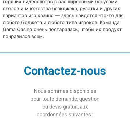
горячих видеослотов с расширенными бонусами,
столов и множества блэкджека, рулетки и других
вариантов игр казино — здесь найдется что-то для
любого бюджета и любого типа игроков. Команда
Gama Casino очень постаралась, чтобы их продукт
понравился всем.
Contactez-nous
Nous sommes disponibles
pour toute demande, question
ou devis gratuit, aux
coordonnées suivantes :