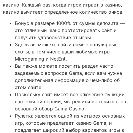
казино. Каждый раз, когда игрок играет в казино,
казино вычитает определенное количество очков.
Бонус в размере 1000% от суммы депозита —
это отличный шанс протестировать сайт и
получить удовольствие от игры.
Здесь вы можете найти самые популярные
слоты, в том числе ваши любимые игры
Microgaming и NetEnt.
Вы также можете посетить раздел часто
задаваемых вопросов Gama, если вам нужна
дополнительная информация о чем-либо об
этом сайте.
Поскольку сайт имеет все ключевые функции
настольной версии, мы решили включить его в
основной обзор Gama Casino.
Рулетка является одной из четырех основных
игр, которые предлагает казино Gama, и
предлагает широкий выбор вариантов игры в