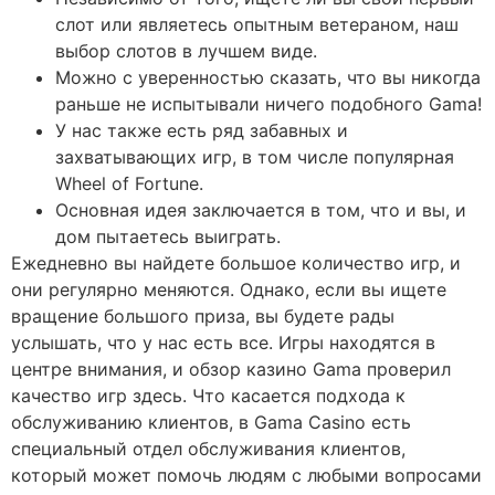
слот или являетесь опытным ветераном, наш
выбор слотов в лучшем виде.
Можно с уверенностью сказать, что вы никогда
раньше не испытывали ничего подобного Gama!
У нас также есть ряд забавных и
захватывающих игр, в том числе популярная
Wheel of Fortune.
Основная идея заключается в том, что и вы, и
дом пытаетесь выиграть.
Ежедневно вы найдете большое количество игр, и
они регулярно меняются. Однако, если вы ищете
вращение большого приза, вы будете рады
услышать, что у нас есть все. Игры находятся в
центре внимания, и обзор казино Gama проверил
качество игр здесь. Что касается подхода к
обслуживанию клиентов, в Gama Casino есть
специальный отдел обслуживания клиентов,
который может помочь людям с любыми вопросами