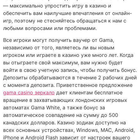
— максимально упростить игру в казино и
обеспечить вам наилучшие впечатления от онлайн-
игр, поэтому не стесняйтесь обращаться к нам с
любыми вопросами или проблемами.
Все игроки могут получить ваучер от Gama,
независимо от того, являетесь ли вы новым
игроком или играете в казино уже много лет. Когда
вы отыграете свой максимум, вам нужно будет
войти в свою учетную запись, чтобы получить бонус.
Депозиты обрабатываются в течение 2 рабочих дней
с момента депозита. Приветственное предложение
gama casino зеркало
дает клиентам бесплатное
вращение в захватывающих лондонских игровых
автоматах Gama White, а также бонус за
автоматическое совпадение на сумму до 500
канадских долларов. Казино зодиак доступно на
всех основных устройствах, Windows, MAC, Android,
iPhone и Android Flash зависит от настроек вашего