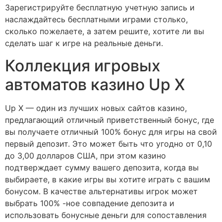
Зарегистрируйте бесплатную учетную запись и
наслаждайтесь бесплатными играми столько,
сколько пожелаете, а затем решите, хотите ли вы
сделать шаг к игре на реальные деньги.
Коллекция игровых
автоматов казино Up X
Up X — один из лучших новых сайтов казино,
предлагающий отличный приветственный бонус, где
вы получаете отличный 100% бонус для игры на свой
первый депозит. Это может быть что угодно от 0,10
до 3,00 долларов США, при этом казино
подтверждает сумму вашего депозита, когда вы
выбираете, в какие игры вы хотите играть с вашим
бонусом. В качестве альтернативы игрок может
выбрать 100% -ное совпадение депозита и
использовать бонусные деньги для сопоставления