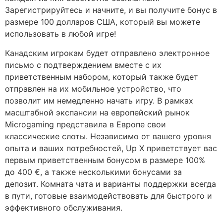
Зарегистрируйтесь и начните, и вы получите бонус в
размере 100 долларов США, который вы можете
использовать в любой игре!
Канадским игрокам будет отправлено электронное
письмо с подтверждением вместе с их
приветственным набором, который также будет
отправлен на их мобильное устройство, что
позволит им немедленно начать игру. В рамках
масштабной экспансии на европейский рынок
Microgaming представила в Европе свои
классические слоты. Независимо от вашего уровня
опыта и ваших потребностей, Up X приветствует вас
первым приветственным бонусом в размере 100%
до 400 €, а также несколькими бонусами за
депозит. Комната чата и варианты поддержки всегда
в пути, готовые взаимодействовать для быстрого и
эффективного обслуживания.