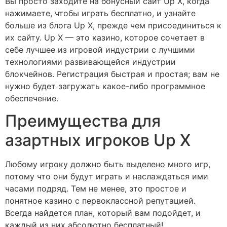
Вы просто заходите на бонусный сайт Up X, когда
нажимаете, чтобы играть бесплатно, и узнайте
больше из блога Up X, прежде чем присоединиться к
их сайту. Up X — это казино, которое сочетает в
себе лучшее из игровой индустрии с лучшими
технологиями развивающейся индустрии
блокчейнов. Регистрация быстрая и простая; вам не
нужно будет загружать какое-либо программное
обеспечение.
Преимущества для
азартных игроков Up X
Любому игроку должно быть выделено много игр,
потому что они будут играть и наслаждаться ими
часами подряд. Тем не менее, это простое и
понятное казино с первоклассной репутацией.
Всегда найдется план, который вам подойдет, и
каждый из них абсолютно бесплатный!