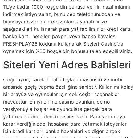
TL’ye kadar 1000 hoşgeldin bonusu verilir. Yazılımlarını
indirmek istiyorsanız, bunu cep telefonunuzdan ve
bilgisayarınızdan ücretsiz olarak yapabilir ve
aşağıdakileri kullanarak para yatırabilirsiniz: kredi kartı,
banka kartı, neteller, paypal veya banka havalesi.
FRESHPLAY25 kodunu kullanarak Siteleri Casino’da
oynamak için %25 hoşgeldin bonusu talep edebilirsiniz.
Siteleri Yeni Adres Bahisleri
Çoğu oyun, hareket halindeyken masaüstü ve mobil
arasında geçiş yapma özelliğine sahiptir. Kullanımı kolay
bir arayüz ve oyuncular için çok çeşitli seçenekler
mevcuttur. En iyi online casino oyunları, demo
versiyonuyla başlar ve oyunculara gerçek para
yatırmadan önce deneme şansı verir. Para yatırmaya
karar verdiğinizde, hesabına para yatırmak isteyenler
için kredi kartları, banka havaleleri ve diğer birçok