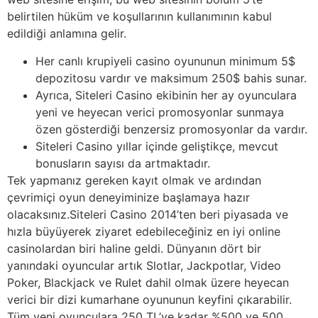
belirtilen hüküm ve koşullarının kullanımının kabul
edildiği anlamına gelir.
Her canlı krupiyeli casino oyununun minimum 5$
depozitosu vardır ve maksimum 250$ bahis sunar.
Ayrıca, Siteleri Casino ekibinin her ay oyunculara
yeni ve heyecan verici promosyonlar sunmaya
özen gösterdiği benzersiz promosyonlar da vardır.
Siteleri Casino yıllar içinde geliştikçe, mevcut
bonusların sayısı da artmaktadır.
Tek yapmanız gereken kayıt olmak ve ardından
çevrimiçi oyun deneyiminize başlamaya hazır
olacaksınız.Siteleri Casino 2014’ten beri piyasada ve
hızla büyüyerek ziyaret edebileceğiniz en iyi online
casinolardan biri haline geldi. Dünyanın dört bir
yanındaki oyuncular artık Slotlar, Jackpotlar, Video
Poker, Blackjack ve Rulet dahil olmak üzere heyecan
verici bir dizi kumarhane oyununun keyfini çıkarabilir.
Tüm yeni oyunculara 250 TL’ye kadar %500 ve 500