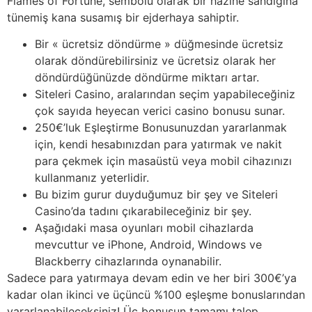
Flames of Fortune, sembolü olarak bir hazine sandığına
tünemiş kana susamış bir ejderhaya sahiptir.
Bir « ücretsiz döndürme » düğmesinde ücretsiz
olarak döndürebilirsiniz ve ücretsiz olarak her
döndürdüğünüzde döndürme miktarı artar.
Siteleri Casino, aralarından seçim yapabileceğiniz
çok sayıda heyecan verici casino bonusu sunar.
250€’luk Eşleştirme Bonusunuzdan yararlanmak
için, kendi hesabınızdan para yatırmak ve nakit
para çekmek için masaüstü veya mobil cihazınızı
kullanmanız yeterlidir.
Bu bizim gurur duyduğumuz bir şey ve Siteleri
Casino’da tadını çıkarabileceğiniz bir şey.
Aşağıdaki masa oyunları mobil cihazlarda
mevcuttur ve iPhone, Android, Windows ve
Blackberry cihazlarında oynanabilir.
Sadece para yatırmaya devam edin ve her biri 300€’ya
kadar olan ikinci ve üçüncü %100 eşleşme bonuslarından
yararlanabileceksiniz! Üç bonusun tamamı talep