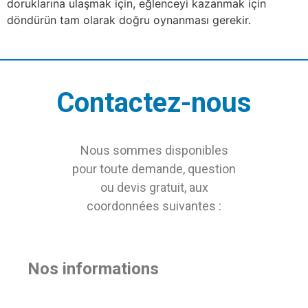
doruklarına ulaşmak için, eğlenceyi kazanmak için
döndürün tam olarak doğru oynanması gerekir.
Contactez-nous
Nous sommes disponibles
pour toute demande, question
ou devis gratuit, aux
coordonnées suivantes :
Nos informations