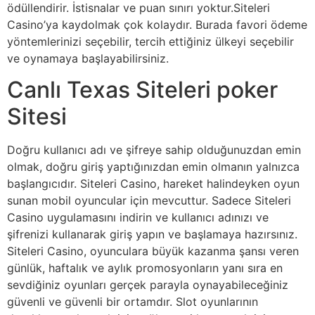
ödüllendirir. İstisnalar ve puan sınırı yoktur.Siteleri
Casino’ya kaydolmak çok kolaydır. Burada favori ödeme
yöntemlerinizi seçebilir, tercih ettiğiniz ülkeyi seçebilir
ve oynamaya başlayabilirsiniz.
Canlı Texas Siteleri poker
Sitesi
Doğru kullanıcı adı ve şifreye sahip olduğunuzdan emin
olmak, doğru giriş yaptığınızdan emin olmanın yalnızca
başlangıcıdır. Siteleri Casino, hareket halindeyken oyun
sunan mobil oyuncular için mevcuttur. Sadece Siteleri
Casino uygulamasını indirin ve kullanıcı adınızı ve
şifrenizi kullanarak giriş yapın ve başlamaya hazırsınız.
Siteleri Casino, oyunculara büyük kazanma şansı veren
günlük, haftalık ve aylık promosyonların yanı sıra en
sevdiğiniz oyunları gerçek parayla oynayabileceğiniz
güvenli ve güvenli bir ortamdır. Slot oyunlarının