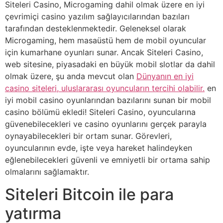
Siteleri Casino, Microgaming dahil olmak üzere en iyi
çevrimiçi casino yazılım sağlayıcılarından bazıları
tarafından desteklenmektedir. Geleneksel olarak
Microgaming, hem masaüstü hem de mobil oyuncular
için kumarhane oyunları sunar. Ancak Siteleri Casino,
web sitesine, piyasadaki en büyük mobil slotlar da dahil
olmak üzere, şu anda mevcut olan
Dünyanın en iyi
casino siteleri, uluslararası oyuncuların tercihi olabilir.
en
iyi mobil casino oyunlarından bazılarını sunan bir mobil
casino bölümü ekledi! Siteleri Casino, oyuncularına
güvenebilecekleri ve casino oyunlarını gerçek parayla
oynayabilecekleri bir ortam sunar. Görevleri,
oyuncularının evde, işte veya hareket halindeyken
eğlenebilecekleri güvenli ve emniyetli bir ortama sahip
olmalarını sağlamaktır.
Siteleri Bitcoin ile para
yatırma