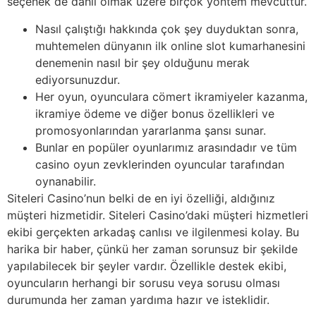
seçenek de dahil olmak üzere birçok yöntem mevcuttur.
Nasıl çalıştığı hakkında çok şey duyduktan sonra,
muhtemelen dünyanın ilk online slot kumarhanesini
denemenin nasıl bir şey olduğunu merak
ediyorsunuzdur.
Her oyun, oyunculara cömert ikramiyeler kazanma,
ikramiye ödeme ve diğer bonus özellikleri ve
promosyonlarından yararlanma şansı sunar.
Bunlar en popüler oyunlarımız arasındadır ve tüm
casino oyun zevklerinden oyuncular tarafından
oynanabilir.
Siteleri Casino’nun belki de en iyi özelliği, aldığınız
müşteri hizmetidir. Siteleri Casino’daki müşteri hizmetleri
ekibi gerçekten arkadaş canlısı ve ilgilenmesi kolay. Bu
harika bir haber, çünkü her zaman sorunsuz bir şekilde
yapılabilecek bir şeyler vardır. Özellikle destek ekibi,
oyuncuların herhangi bir sorusu veya sorusu olması
durumunda her zaman yardıma hazır ve isteklidir.