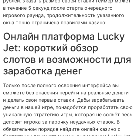
рублей. Указать размер своей ставки геймер может
в течение 5 секунд после старта очередного
игрового раунда, продолжительность указанного
окна точно ограничена правилами казино!
Онлайн платформа Lucky
Jet: короткий обзор
слотов и возможности для
заработка денег
Только после полного освоения интерфейса вы
сможете без опасения перейти на реальные деньги
и делать свои первые ставки. Дабы зарабатывать
деньги в нашей игре, понадобится проработать свою
уникальную стратегию игры, которая не сольёт весь
депозит игрока за парочку неудачных ставок. В
обязательном порядке найдите онлайн казино с