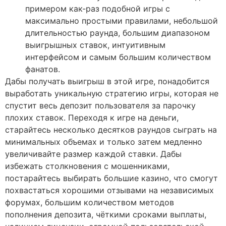
примером как-раз подобной игры с
максимально простыми правилами, небольшой
длительностью раунда, большим диапазоном
выигрышных ставок, интуитивным
интерфейсом и самым большим количеством
фанатов.
Дабы получать выигрыш в этой игре, понадобится
выработать уникальную стратегию игры, которая не
спустит весь депозит пользователя за парочку
плохих ставок. Переходя к игре на деньги,
старайтесь несколько десятков раундов сыграть на
минимальных объемах и только затем медленно
увеличивайте размер каждой ставки. Дабы
избежать столкновения с мошенниками,
постарайтесь выбирать большие казино, что смогут
похвастаться хорошими отзывами на независимых
форумах, большим количеством методов
пополнения депозита, чёткими сроками выплаты,