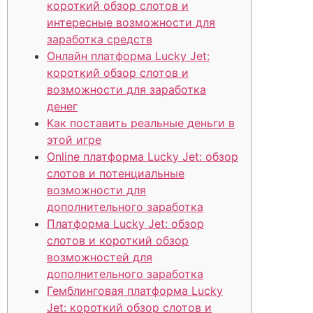
короткий обзор слотов и
интересные возможности для
заработка средств
Онлайн платформа Lucky Jet:
короткий обзор слотов и
возможности для заработка
денег
Как поставить реальные деньги в
этой игре
Online платформа Lucky Jet: обзор
слотов и потенциальные
возможности для
дополнительного заработка
Платформа Lucky Jet: обзор
слотов и короткий обзор
возможностей для
дополнительного заработка
Гемблинговая платформа Lucky
Jet: короткий обзор слотов и