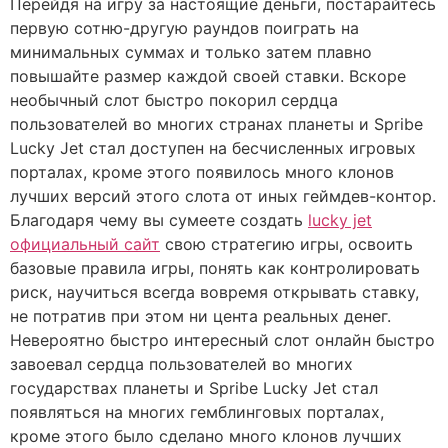
Перейдя на игру за настоящие деньги, постарайтесь
первую сотню-другую раундов поиграть на
минимальных суммах и только затем плавно
повышайте размер каждой своей ставки. Вскоре
необычный слот быстро покорил сердца
пользователей во многих странах планеты и Spribe
Lucky Jet стал доступен на бесчисленных игровых
порталах, кроме этого появилось много клонов
лучших версий этого слота от иных геймдев-контор.
Благодаря чему вы сумеете создать
lucky jet
официальный сайт
свою стратегию игры, освоить
базовые правила игры, понять как контролировать
риск, научиться всегда вовремя открывать ставку,
не потратив при этом ни цента реальных денег.
Невероятно быстро интересный слот онлайн быстро
завоевал сердца пользователей во многих
государствах планеты и Spribe Lucky Jet стал
появляться на многих гемблинговых порталах,
кроме этого было сделано много клонов лучших