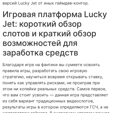
версий Lucky Jet от иных геймдев-контор.
Игровая платформа Lucky
Jet: короткий обзор
слотов и краткий обзор
возможностей для
заработка средств
Благодаря игре на фантики вы сумеете освоить
правила игры, разработать свою игровую
стратегию, научиться вовремя открывать ставку,
понять как управлять рисками, не проиграв при
этом ни копейки реальных средств. Самое первое,
что вам стоит усвоить — данная игра представляет
из себя вариант традиционных видеослотов,
результаты игры в котором определяются ГСЧ, а не