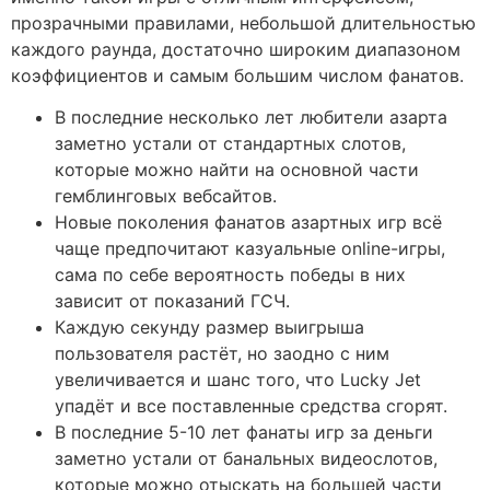
прозрачными правилами, небольшой длительностью
каждого раунда, достаточно широким диапазоном
коэффициентов и самым большим числом фанатов.
В последние несколько лет любители азарта
заметно устали от стандартных слотов,
которые можно найти на основной части
гемблинговых вебсайтов.
Новые поколения фанатов азартных игр всё
чаще предпочитают казуальные online-игры,
сама по себе вероятность победы в них
зависит от показаний ГСЧ.
Каждую секунду размер выигрыша
пользователя растёт, но заодно с ним
увеличивается и шанс того, что Lucky Jet
упадёт и все поставленные средства сгорят.
В последние 5-10 лет фанаты игр за деньги
заметно устали от банальных видеослотов,
которые можно отыскать на большей части