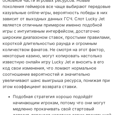
основной части игровых ресурсов. Новые
поколения геймеров все чаще выбирают передовые
казуальные online-игры, вероятность победы в них
зависит от выходных данных ГСЧ. Слот Lucky Jet
является отличным примером именно подобной
игры с интуитивным интерфейсом, достаточно
широким диапазоном ставок, простыми правилами,
короткой длительностью раунда и огромным
количеством фанатов. Не смотря на этот фактор,
некоторые казино, могут копировать настолько
известную онлайн игру Lucky Jet и вносить в его
код свои изменения, что ломают нормальное
соотношение вероятностей и значительно
увеличивают шанс выигрыша ресурса, понижая при
этом коэффициент возврата ставки.
Подобная стратегия хорошо подойдёт
начинающим игрокам, потому что они могут
медленно прокачивать свой стартовый
депозит, перенося короткие серии проигрышей,