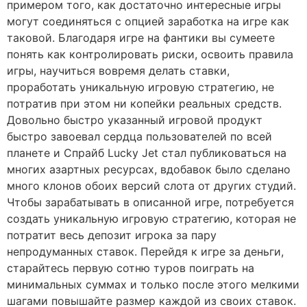
примером того, как достаточно интересные игры
могут соединяться с опцией заработка на игре как
таковой. Благодаря игре на фантики вы сумеете
понять как контролировать риски, освоить правила
игры, научиться вовремя делать ставки,
проработать уникальную игровую стратегию, не
потратив при этом ни копейки реальных средств.
Довольно быстро указанный игровой продукт
быстро завоевал сердца пользователей по всей
планете и Спрайб Lucky Jet стал публиковаться на
многих азартных ресурсах, вдобавок было сделано
много клонов обоих версий слота от других студий.
Чтобы зарабатывать в описанной игре, потребуется
создать уникальную игровую стратегию, которая не
потратит весь депозит игрока за пару
непродуманных ставок. Перейдя к игре за деньги,
старайтесь первую сотню туров поиграть на
минимальных суммах и только после этого мелкими
шагами повышайте размер каждой из своих ставок.