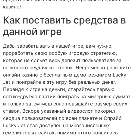
казино!
Как поставить средства в
данной игре
Дабы зарабатывать в нашей игре, вам нужно
проработать свою особую игровую стратегию,
которая не сольёт весь депозит пользователя за
несколько неудачных ставок. Непременно разыщите
онлайн казино с бесплатным демо-режимом Lucky
Jet и поиграйте в эту игру без реальных денег.
Перейдя к игре на деньги, старайтесь первую
сотню-другую партий поиграть на мизерных суммах
и только затем медленно повышайте размер своих
ставок. Вскоре указанный видеослот покорил
сердца пользователей по всей планете и Спрайб
Lucky Jet стал доступен на многочисленных
гемблинговых сайтах, помимо этого появилось