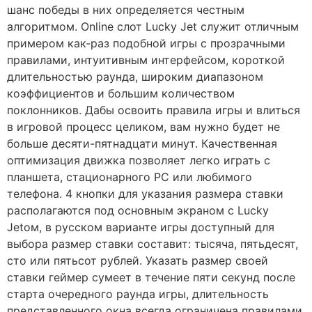
шанс победы в них определяется честным
алгоритмом. Online слот Lucky Jet служит отличным
примером как-раз подобной игры с прозрачными
правилами, интуитивным интерфейсом, короткой
длительностью раунда, широким диапазоном
коэффициентов и большим количеством
поклонников. Дабы освоить правила игры и влиться
в игровой процесс целиком, вам нужно будет не
больше десяти-пятнадцати минут. Качественная
оптимизация движка позволяет легко играть с
планшета, стационарного PC или любимого
телефона. 4 кнопки для указания размера ставки
располагаются под основным экраном с Lucky
Jetом, в русском варианте игры доступный для
выбора размер ставки составит: тысяча, пятьдесят,
сто или пятьсот рублей. Указать размер своей
ставки геймер сумеет в течение пяти секунд после
старта очередного раунда игры, длительность
представленного окна всегда ограничена правилами