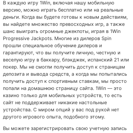
В каждую игру 1Win, включая нашу мобильную
версию, можно играть бесплатно или на реальные
деньги. Когда вы будете готовы к новым действиям,
вы найдете множество превосходных игр, а также
шанс выиграть огромные джекпоты, играя в 1Win
Progressive Jackpots. Многие из дилеров Spin
прошли специальное обучение дилеров и
гарантируют, что вы получите личную, честную и
веселую игру в баккару, блэкджек, испанский 21 или
покер. Мы не смогли получить доступ к страницам
депозита и вывода средств, а когда мы попытались
получить доступ к спортивным ставкам, мы просто
попали на домашнюю страницу сайта. 1Win — это
казино только для мобильных устройств, то есть
сайт не поддерживает никакие настольные
устройства. С миром опций у вас под рукой нет
другого игрового опыта, подобного этому.
Вы можете зарегистрировать свою учетную запись