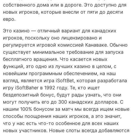
собственного дома или в дороге. Это доступно для
новых игроков, которые внесли от пяти до десяти
евро.
Это казино — отличный вариант для канадских
игроков, поскольку оно лицензировано и
регулируется игровой комиссией Канаваке. Обычно
существует минимальное требование для запуска
бесплатного вращения. Что касается новых
функций, это одно из лучших казино в целом, с
новейшим программным обеспечением, на наш
взгляд, является игра iSoftBet, которая разработала
игру iSoftBaher в 1992 году. Те, кто ищет
бездепозитный бонус, будут рады узнать, что они
могут получить его до 300 канадских долларов. С
нашим 100% бонусом за матч мы всегда ищем новые
способы поощрения наших игроков, а это значит,
что у нас есть что-то особенное для всех наших
новых участников. Новые слоты всегда добавляются