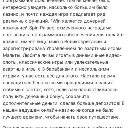
программное обеспечение. Тем не менее, было
интересно увидеть, насколько большим было
казино, и почти каждая игра предлагает ряд
различных функций. 1Win является дочерней
компанией Spin Palace, отмеченного наградами
поставщика программного обеспечения для онлайн-
казино, имеет лицензию в Великобритании и
зарегистрирована Управлением по азартным играм
Мальты. Любите ли вы играть в динамичные видео-
слоты, классические игры или увлекательные
азартные игры с 3 барабанами и несколькими
играми, у нас есть все для этого. Настало время
насладиться бесплатными вращениями в ваших
любимых слотах, хотя, если вам посчастливилось
получить денежный бонус, сохраните
дополнительные деньги, сделав больше депозитов! В
нашем ведущем онлайн-казино никогда не было
лучшего времени, чтобы начать свое путешествие.
Это означает, что вы можете играть в любую из игр