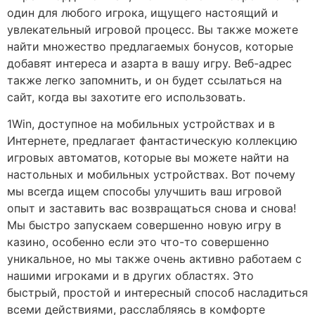
один для любого игрока, ищущего настоящий и
увлекательный игровой процесс. Вы также можете
найти множество предлагаемых бонусов, которые
добавят интереса и азарта в вашу игру. Веб-адрес
также легко запомнить, и он будет ссылаться на
сайт, когда вы захотите его использовать.
1Win, доступное на мобильных устройствах и в
Интернете, предлагает фантастическую коллекцию
игровых автоматов, которые вы можете найти на
настольных и мобильных устройствах. Вот почему
мы всегда ищем способы улучшить ваш игровой
опыт и заставить вас возвращаться снова и снова!
Мы быстро запускаем совершенно новую игру в
казино, особенно если это что-то совершенно
уникальное, но мы также очень активно работаем с
нашими игроками и в других областях. Это
быстрый, простой и интересный способ насладиться
всеми действиями, расслабляясь в комфорте