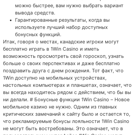
можно быстрее, вам нужно выбрать вариант
вывода средств.
Гарантированные результаты, когда вы
используете лучший набор доступных
бонусных функций.
Итак, говоря о местах, канадские игроки могут
бесплатно играть в 1Win Casino и иметь
возможность просмотреть свой гороскоп, узнать
больше о своих перспективах и даже бесплатно
поздравить друга с днем ​​​​рождения. Тот факт, что
1Win доступно на мобильных устройствах,
настольных компьютерах и планшетах, означает, что
вы всегда находитесь рядом с действием, что бы вы
ни делали. # Бонусные функции 1Win Casino – Новое
мобильное казино не нужно. Одним из главных
критических замечаний к сайту было и остается то,
что рекламируемые бонусы лояльности 1Win Casino
не могут быть востребованы. Это означает, что в