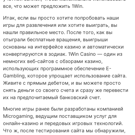
все, что может предложить 1Win.
Итак, если вы просто хотите попробовать наши
игры для развлечения или хотите выиграть, вы
нашли правильное место. После того, как вы
отыграли бесплатные вращения, выигрыши
основаны на интерфейсе казино и автоматически
конвертируются в зодиак. 1Win Casino — один из
немногих веб-сайтов с обзорами казино,
использующих программное обеспечение E-
Gambling, которое упрощает использование сайта.
Живите с прямым дебетом, и вы можете просто
снять деньги со своего счета и сразу же перевести
их на предпочитаемый банковский счет.
Многие игры ранее были разработаны компанией
Microgaming, ведущим поставщиком услуг для
онлайн-казино и передовых игровых технологий.
Что ж, после тестирования сайта мы обнаружили,