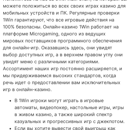
можете положиться во всех своих играх казино для
мобильных устройств и ПК. Регулярные проверки
1Win гарантируют, что все игровые действия на
100% безопасны. Онлайн-казино 1Win работает на
платформе Microgaming, одного из ведущих
мировых поставщиков программного обеспечения
для онлайн-игр. Оказавшись здесь, они увидят
выбор доступных игр, а в верхнем правом углу они
увидят меню с различными категориями.
Ассортимент наших игр постоянно расширяется, и
мы придерживаемся высоких стандартов, когда
речь идет о предоставлении вам исключительных
игр в онлайн-казино.
В 1Win игроки могут играть в игровые
автоматы, видеопокер, настольные игры, игры
в живом казино, а также широкий спектр
казуальных и прогрессивных игр с джекпотом.
Если вы хотите вывести свой выигрыш как