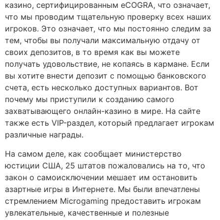
казино, сертифицированным eCOGRA, что означает,
что мы проводим тщательную проверку всех наших
игроков. Это означает, что мы постоянно следим за
тем, чтобы вы получали максимальную отдачу от
своих депозитов, в то время как вы можете
получать удовольствие, не копаясь в кармане. Если
вы хотите внести депозит с помощью банковского
счета, есть несколько доступных вариантов. Вот
почему мы приступили к созданию самого
захватывающего онлайн-казино в мире. На сайте
также есть VIP-раздел, который предлагает игрокам
различные награды.
На самом деле, как сообщает министерство
юстиции США, 25 штатов пожаловались на то, что
закон о самоисключении мешает им остановить
азартные игры в Интернете. Мы были впечатлены
стремлением Microgaming предоставить игрокам
увлекательные, качественные и полезные