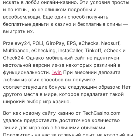
искать в лобби онлайн-казино. Эти условия просты
и понятны, но не слишком подробны и
всеобъемлющи. Еще один способ получить
бесплатные деньги в казино и бесплатные спины —
выиграть их.
Przelewy24, POLi, GiroPay, EPS, eChecks, Neosurf,
Multibanco, eChecking, instaCaller, Tinkoff, eCheck и
Check24. Однако мобильный сайт не идентичен
настольной версии из-за некоторых различий в
функциональности.
1win
При внесении депозита
любым из этих способов вы получите
соответствующие бонусы следующим образом: Нет
другого места в мире, которое предлагает такой
широкий выбор игр казино.
Вот как новому сайту казино от TechCasino.com
удалось предоставить достаточное количество
линий для игроков с большими объемами.
Положитесь на нас за отличный опыт, на который вы