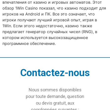
впечатления от казино и игровых автоматов. Этот
обзор 1Win Casino показал, что казино подходит для
игроков на Android и ПК. Все это означает, что
игроки получают лучший игровой опыт, играя в
1Win. Если этого недостаточно, казино также
предлагает генератор случайных чисел (RNG), в
котором используется высокозащищенное
программное обеспечение.
Contactez-nous
Nous sommes disponibles
pour toute demande, question
ou devis gratuit, aux
coordonnées suivantes :