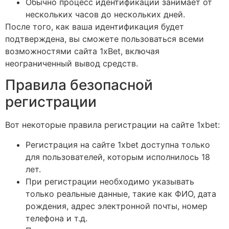
Обычно процесс идентификации занимает от
нескольких часов до нескольких дней.
После того, как ваша идентификация будет
подтверждена, вы сможете пользоваться всеми
возможностями сайта 1xBet, включая
неограниченный вывод средств.
Правила безопасной
регистрации
Вот некоторые правила регистрации на сайте 1xbet:
Регистрация на сайте 1xbet доступна только
для пользователей, которым исполнилось 18
лет.
При регистрации необходимо указывать
только реальные данные, такие как ФИО, дата
рождения, адрес электронной почты, номер
телефона и т.д.