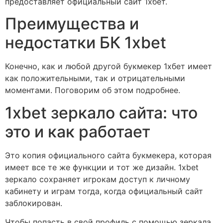
предоставляет официальный сайт 1хбет.
Преимущества и
недостатки БК 1xbet
Конечно, как и любой другой букмекер 1хбет имеет
как положительными, так и отрицательными
моментами. Поговорим об этом подробнее.
1xbet зеркало сайта: что
это и как работает
Это копия официального сайта букмекера, которая
имеет все те же функции и тот же дизайн. 1xbet
зеркало сохраняет игрокам доступ к личному
кабинету и играм тогда, когда официальный сайт
заблокирован.
Чтобы попасть в свой профиль с помощью зеркала,