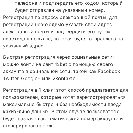
телефона и подтвердить его кодом, который
будет отправлен на указанный номер.
Регистрация по адресу электронной почты: для
регистрации необходимо указать свой адрес
электронной почты и подтвердить его путем
перехода по ссылке, которая будет отправлена на
указанный адрес.
Быстрая регистрация через социальные сети:
можно войти на сайт 1xbet с помощью своего
аккаунта в социальной сети, такой как Facebook,
Twitter, Google+ или VKontakte.
Регистрация в 1 клик: этот способ предлагается для
пользователей, которые хотят зарегистрироваться
максимально быстро и без необходимости ввода
каких-либо данных. В этом случае пользователю
будет назначен автоматический номер аккаунта и
сгенерирован пароль.