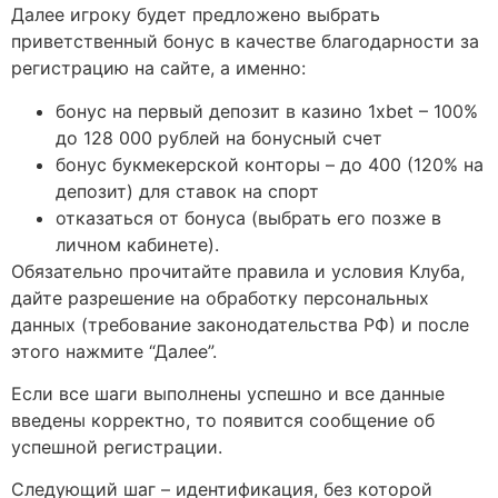
Далее игроку будет предложено выбрать
приветственный бонус в качестве благодарности за
регистрацию на сайте, а именно:
бонус на первый депозит в казино 1xbet – 100%
до 128 000 рублей на бонусный счет
бонус букмекерской конторы – до 400 (120% на
депозит) для ставок на спорт
отказаться от бонуса (выбрать его позже в
личном кабинете).
Обязательно прочитайте правила и условия Клуба,
дайте разрешение на обработку персональных
данных (требование законодательства РФ) и после
этого нажмите “Далее”.
Если все шаги выполнены успешно и все данные
введены корректно, то появится сообщение об
успешной регистрации.
Следующий шаг – идентификация, без которой