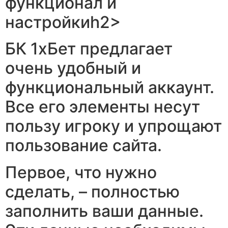
функционал и
настройкиh2>
БК 1хБет предлагает
очень удобный и
функциональный аккаунт.
Все его элементы несут
пользу игроку и упрощают
пользование сайта.
Первое, что нужно
сделать, – полностью
заполнить ваши данные.