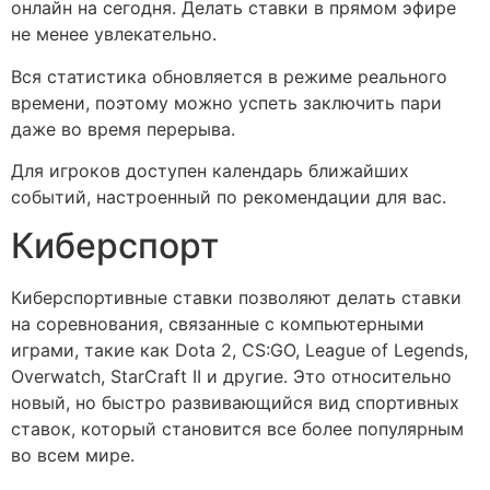
онлайн на сегодня. Делать ставки в прямом эфире
не менее увлекательно.
Вся статистика обновляется в режиме реального
времени, поэтому можно успеть заключить пари
даже во время перерыва.
Для игроков доступен календарь ближайших
событий, настроенный по рекомендации для вас.
Киберспорт
Киберспортивные ставки позволяют делать ставки
на соревнования, связанные с компьютерными
играми, такие как Dota 2, CS:GO, League of Legends,
Overwatch, StarCraft II и другие. Это относительно
новый, но быстро развивающийся вид спортивных
ставок, который становится все более популярным
во всем мире.