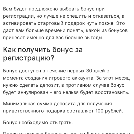
Вам будет предложено выбрать бонус при
регистрации, но лучше не спешить и отказаться, а
активировать стартовый подарок чуть позже. Это
даст вам больше времени понять, какой из бонусов
принесет именно для вас больше выгоды.
Как получить бонус за
регистрацию?
Бонус доступен в течение первых 30 дней с
момента создания игрового аккаунта. За этот месяц
нужно сделать депозит, в противном случае бонус
будет аннулирован – его нельзя будет восстановить.
Минимальная сумма депозита для получения
приветственного подарка составляет 100 рублей.
Бонус необходимо отыграть.
После отыгрыша бонусные деньги будут переведены