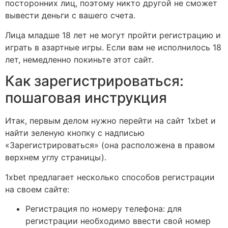
посторонних лиц, поэтому никто другой не сможет
вывести деньги с вашего счета.
Лица младше 18 лет не могут пройти регистрацию и
играть в азартные игры. Если вам не исполнилось 18
лет, немедленно покиньте этот сайт.
Как зарегистрироваться:
пошаговая инструкция
Итак, первым делом нужно перейти на сайт 1xbet и
найти зеленую кнопку с надписью
«Зарегистрироваться» (она расположена в правом
верхнем углу страницы).
1xbet предлагает несколько способов регистрации
на своем сайте:
Регистрация по номеру телефона: для
регистрации необходимо ввести свой номер