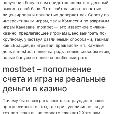
получения бонуса вам придется сделать отдельный
вывод в свой банк. Этот сайт казино полностью
лицензирован и полностью доверяет как Совету по
интерактивным играм, так и Комиссии по азартным
играм Канаваке. mostbet — это известное онлайн-
казино, предлагающее игрокам шанс выиграть по-
крупному, участвуя различными способами, такими
как «Вращай, выигрывай, вращайся» и т. Каждый
день в mostbet новые награды, новые способы игры,
новые бонусы и новые способы выиграть.
mostbet – пополнение
счета и игра на реальные
деньги в казино
Почему бы не сыграть несколько раундов в наши
прогрессивные слоты, где приз увеличивается до
тех пор, пока вы не сорвете джекпот? Хотя вам