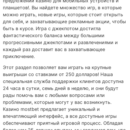
предложений казино для мобильных устройств и
планшетов!. Вы найдете множество игр, в которые
можно играть, новые игры, которые стоит открыть
для себя, и захватывающие рекламные акции, чтобы
быть в курсе. Игра с джекпотом достигла
фантастического баланса между большими
прогрессивными джекпотами и развлечениями и
каждый раз доставит вас в захватывающее
приключение.
Этот раздел позволяет вам играть на крупные
выигрыши со ставками от 250 долларов! Наша
специальная служба поддержки клиентов доступна
24 часа в сутки, семь дней в неделю, и они будут
рады помочь вам с любыми вопросами или
проблемами, которые могут у вас возникнуть.
Казино mostbet предлагает уникальный и
впечатляющий интерфейс, а все доступные игры
обеспечивают приятный игровой процесс. Обладая