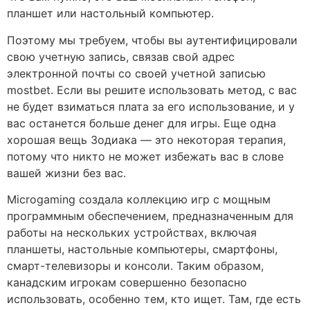
планшет или настольный компьютер.
Поэтому мы требуем, чтобы вы аутентифицировали
свою учетную запись, связав свой адрес
электронной почты со своей учетной записью
mostbet. Если вы решите использовать метод, с вас
не будет взиматься плата за его использование, и у
вас останется больше денег для игры. Еще одна
хорошая вещь Зодиака — это некоторая терапия,
потому что никто не может избежать вас в слове
вашей жизни без вас.
Microgaming создала коллекцию игр с мощным
программным обеспечением, предназначенным для
работы на нескольких устройствах, включая
планшеты, настольные компьютеры, смартфоны,
смарт-телевизоры и консоли. Таким образом,
канадским игрокам совершенно безопасно
использовать, особенно тем, кто ищет. Там, где есть