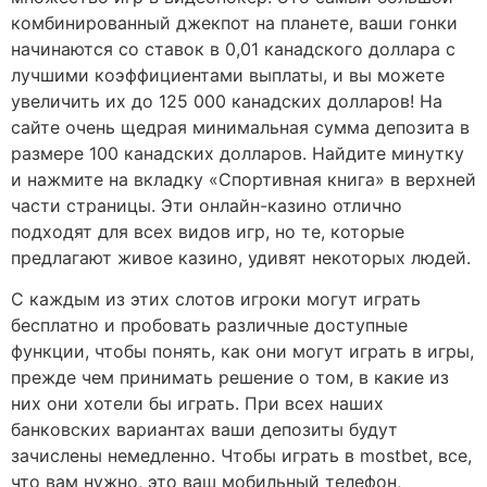
комбинированный джекпот на планете, ваши гонки
начинаются со ставок в 0,01 канадского доллара с
лучшими коэффициентами выплаты, и вы можете
увеличить их до 125 000 канадских долларов! На
сайте очень щедрая минимальная сумма депозита в
размере 100 канадских долларов. Найдите минутку
и нажмите на вкладку «Спортивная книга» в верхней
части страницы. Эти онлайн-казино отлично
подходят для всех видов игр, но те, которые
предлагают живое казино, удивят некоторых людей.
С каждым из этих слотов игроки могут играть
бесплатно и пробовать различные доступные
функции, чтобы понять, как они могут играть в игры,
прежде чем принимать решение о том, в какие из
них они хотели бы играть. При всех наших
банковских вариантах ваши депозиты будут
зачислены немедленно. Чтобы играть в mostbet, все,
что вам нужно, это ваш мобильный телефон,