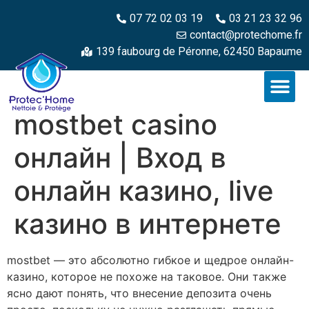
07 72 02 03 19
03 21 23 32 96
contact@protechome.fr
139 faubourg de Péronne, 62450 Bapaume
mostbet casino
онлайн | Вход в
онлайн казино, live
казино в интернете
mostbet — это абсолютно гибкое и щедрое онлайн-
казино, которое не похоже на таковое. Они также
ясно дают понять, что внесение депозита очень