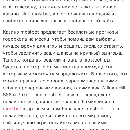
и по телефону, а также у них есть эксклюзивное
казино Club mostbet, которое является одной из
наиболее привлекательных особенностей сайта.
Казино mostbet предлагает бесплатные прогнозы
гороскопа на месяц, чтобы помочь вам выбрать
лучшее время для игры и решить, сколько ставить,
чтобы увеличить ваши шансы на крупный выигрыш.
Теперь, когда вы решили играть в mostbet, вы
будете в восторге от множества преимуществ,
которые мы можем вам предложить. Более того, его
можно сравнить с хорошо зарекомендовавшими
себя и проверенными казино, такими как William Hill,
888 и Poker Time.mostbet Casino — канадское
онлайн-казино, лицензированное Комиссией по
mostbet
азартным играм Канаваке. mostbet — это
онлайн-казино, где игроки со всего мира могут
найти лучшие игры онлайн-казино с нашими
захватывающими бонусами, приветственным