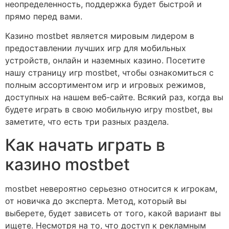
неопределенность, поддержка будет быстрой и
прямо перед вами.
Казино mostbet является мировым лидером в
предоставлении лучших игр для мобильных
устройств, онлайн и наземных казино. Посетите
нашу страницу игр mostbet, чтобы ознакомиться с
полным ассортиментом игр и игровых режимов,
доступных на нашем веб-сайте. Всякий раз, когда вы
будете играть в свою мобильную игру mostbet, вы
заметите, что есть три разных раздела.
Как начать играть в
казино mostbet
mostbet невероятно серьезно относится к игрокам,
от новичка до эксперта. Метод, который вы
выберете, будет зависеть от того, какой вариант вы
ищете. Несмотря на то, что доступ к рекламным